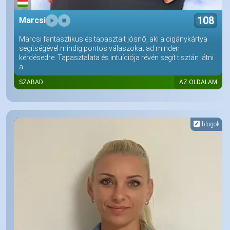
108
Marcsi
Marcsi fantasztikus és tapasztalt jósnő, aki a cigánykártya
segítségével mindig pontos válaszokat ad minden
kérdésedre. Tapasztalata és intuíciója révén segít tisztán látni
a...
SZABAD
AZ OLDALAM
blogok