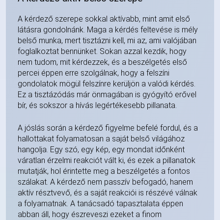
A kérdező szerepe sokkal aktívabb, mint amit első
látásra gondolnánk. Maga a kérdés feltevése is mély
belső munka, mert tisztázni kell, mi az, ami valójában
foglalkoztat bennünket. Sokan azzal kezdik, hogy
nem tudom, mit kérdezzek, és a beszélgetés első
percei éppen erre szolgálnak, hogy a felszíni
gondolatok mögül felszínre kerüljön a valódi kérdés.
Ez a tisztázódás már önmagában is gyógyító erővel
bír, és sokszor a hívás legértékesebb pillanata.
A jóslás során a kérdező figyelme befelé fordul, és a
hallottakat folyamatosan a saját belső világához
hangolja. Egy szó, egy kép, egy mondat időnként
váratlan érzelmi reakciót vált ki, és ezek a pillanatok
mutatják, hol érintette meg a beszélgetés a fontos
szálakat. A kérdező nem passzív befogadó, hanem
aktív résztvevő, és a saját reakciói is részévé válnak
a folyamatnak. A tanácsadó tapasztalata éppen
abban áll, hogy észreveszi ezeket a finom