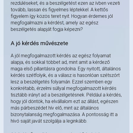
rezdüléseket, és a beszélgetést ezen az ívben vezeti
tovább, lassan és figyelmes léptekkel. A kettős
figyelem így közös teret nyit. Hogyan érdemes jól
megfogalmazni a kérdést, amely az egész
beszélgetés alapját fogja képezni?
A jó kérdés művészete
A jól megfogalmazott kérdés az egész folyamat
alapja, és sokkal többet ad, mint amit a kérdező
maga első pillantásra gondolna. Egy nyitott, általános
kérdés szétfolyik, és a válasz is hasonlóan szétszórt
lesz a beszélgetés folyamán. Ezzel szemben egy
konkrétabb, érzelmi súllyal megfogalmazott kérdés
tisztább irányt ad a beszélgetésnek. Például a kérdés,
hogy jól döntök, ha elvállalom ezt az állást, egészen
más párbeszédet hív elő, mint az általános
bizonytalanság megfogalmazása. A pontosság itt a
hívó saját javát szolgálja a leginkább.