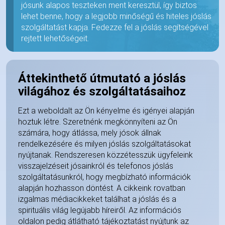
jósunk alapos teszteken ment keresztül, így biztos
lehet benne, hogy a legjobb minőségű és hiteles jóslás
szolgáltatást kapja. Fedezze fel a jóslás segítségével
rejtett lehetőségeit.
Áttekinthető útmutató a jóslás
világához és szolgáltatásaihoz
Ezt a weboldalt az Ön kényelme és igényei alapján
hoztuk létre. Szeretnénk megkönnyíteni az Ön
számára, hogy átlássa, mely jósok állnak
rendelkezésére és milyen jóslás szolgáltatásokat
nyújtanak. Rendszeresen közzétesszük ügyfeleink
visszajelzéseit jósainkról és telefonos jóslás
szolgáltatásunkról, hogy megbízható információk
alapján hozhasson döntést. A cikkeink rovatban
izgalmas médiacikkeket találhat a jóslás és a
spirituális világ legújabb híreiről. Az információs
oldalon pedig átlátható tájékoztatást nyújtunk az