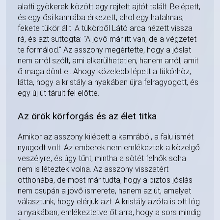
alatti gyökerek között egy rejtett ajtót talált. Belépett,
és egy ősi kamrába érkezett, ahol egy hatalmas,
fekete tükör állt. A tükörből Látó arca nézett vissza
rá, és azt suttogta: "A jövő már itt van, de a végzetet
te formálod." Az asszony megértette, hogy a jóslat
nem arról szólt, ami elkerülhetetlen, hanem arról, amit
ő maga dönt el. Ahogy közelebb lépett a tükörhöz,
látta, hogy a kristály a nyakában újra felragyogott, és
egy új út tárult fel előtte.
Az örök körforgás és az élet titka
Amikor az asszony kilépett a kamrából, a falu ismét
nyugodt volt. Az emberek nem emlékeztek a közelgő
veszélyre, és úgy tűnt, mintha a sötét felhők soha
nem is léteztek volna. Az asszony visszatért
otthonába, de most már tudta, hogy a biztos jóslás
nem csupán a jövő ismerete, hanem az út, amelyet
választunk, hogy elérjük azt. A kristály azóta is ott lóg
a nyakában, emlékeztetve őt arra, hogy a sors mindig