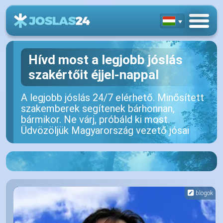
Hívd most a legjobb jóslás
szakértőit éjjel-nappal
A legjobb jóslás 24/7 elérhető. Minősített
szakemberek segítenek bárhonnan,
bármikor. Ne várj, próbáld ki most.
Üdvözöljük Magyarország vezető jósai
blogok