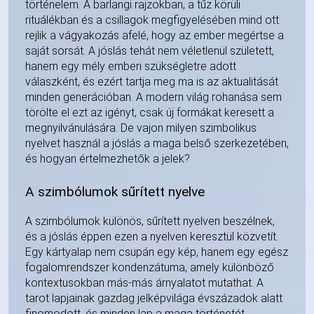
történelem. A barlangi rajzokban, a tűz körüli
rituálékban és a csillagok megfigyelésében mind ott
rejlik a vágyakozás afelé, hogy az ember megértse a
saját sorsát. A jóslás tehát nem véletlenül született,
hanem egy mély emberi szükségletre adott
válaszként, és ezért tartja meg ma is az aktualitását
minden generációban. A modern világ rohanása sem
törölte el ezt az igényt, csak új formákat keresett a
megnyilvánulására. De vajon milyen szimbolikus
nyelvet használ a jóslás a maga belső szerkezetében,
és hogyan értelmezhetők a jelek?
A szimbólumok sűrített nyelve
A szimbólumok különös, sűrített nyelven beszélnek,
és a jóslás éppen ezen a nyelven keresztül közvetít.
Egy kártyalap nem csupán egy kép, hanem egy egész
fogalomrendszer kondenzátuma, amely különböző
kontextusokban más-más árnyalatot mutathat. A
tarot lapjainak gazdag jelképvilága évszázadok alatt
finomodott, és minden lap a maga történetét