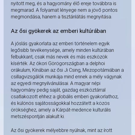
nyitott meg, és a hagyomány élő ereje továbbra is
megmarad. A folyamat lényege nem a jövő pontos
megmondása, hanem a tisztánlátás megnyitása.
Az ősi gyökerek az emberi kultúrában
A jóslás gyakorlata az emberi történelem egyik
legősibb tevékenysége, amely minden kultúrában
felbukkant, csak más nevek és más eszközök
kísérték. Az ókori Görögországban a delphoi
orákulum, Kínában az ősi Ji Csing, Mezopotámiában a
csillagvizsgálók munkája mind ennek a mély vágynak
az egyedi megnyilvánulásai. A magyar népi
hagyomány pedig saját, gazdag eszköztárral
csatlakozott ehhez a globális emberi gyakorlathoz,
és különös sajátosságokkal hozzátett a közös
örökséghez, amely a Kárpát-medence kulturális
metszéspontján alakult ki.
Az ősi gyökerek mélyebbre nyúlnak, mint az írott