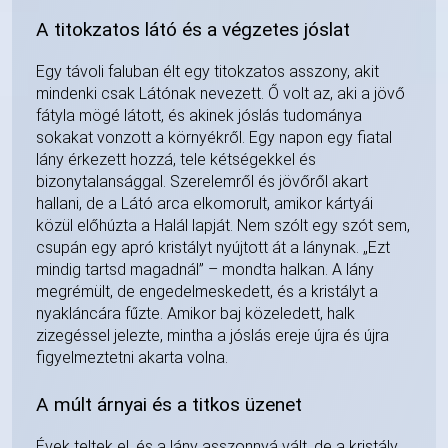
A titokzatos látó és a végzetes jóslat
Egy távoli faluban élt egy titokzatos asszony, akit
mindenki csak Látónak nevezett. Ő volt az, aki a jövő
fátyla mögé látott, és akinek jóslás tudománya
sokakat vonzott a környékről. Egy napon egy fiatal
lány érkezett hozzá, tele kétségekkel és
bizonytalansággal. Szerelemről és jövőről akart
hallani, de a Látó arca elkomorult, amikor kártyái
közül előhúzta a Halál lapját. Nem szólt egy szót sem,
csupán egy apró kristályt nyújtott át a lánynak. „Ezt
mindig tartsd magadnál” – mondta halkan. A lány
megrémült, de engedelmeskedett, és a kristályt a
nyakláncára fűzte. Amikor baj közeledett, halk
zizegéssel jelezte, mintha a jóslás ereje újra és újra
figyelmeztetni akarta volna.
A múlt árnyai és a titkos üzenet
Évek teltek el, és a lány asszonnyá vált, de a kristály