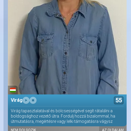
55
Virág
Virág tapasztalatával és bölcsességével segít rátalálni a
boldogsághoz vezető útra. Fordulj hozzá bizalommal, ha
útmutatásra, megértésre vagy lelki támogatásra vágysz
NEM DOLGOZIK
AZ OLDALAM