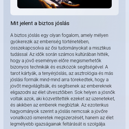
Mit jelent a biztos jóslás
A biztos jóslás egy olyan fogalom, amely mélyen
gyökerezik az emberiség történetében,
összekapcsolva az ősi tudományokat a misztikus
tudással. Az idők során számos kultúrában hitték,
hogy a jövő eseményei előre megismerhetők
bizonyos technikák és eszközök segítségével. A
tarot kártyák, a tenyérjóslás, az asztrológia és más
jóslási formák mind-mind arra törekedtek, hogy a
jövőt megvilágítsák, és segítsenek az embereknek
eligazodni az élet útvesztőiben. Sok helyen a jósnők
voltak azok, aki közvetítették ezeket az üzeneteket,
és akikben az emberek megbíztak. Az ezoterikus
hagyományok szerint a jóslás nemcsak a jövőre
vonatkozó ismeretek megszerzését, hanem az élet
legmélyebb igazságainak feltárását is szolgálja.