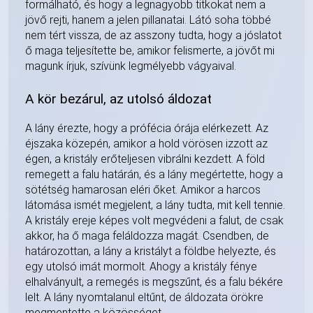
formálható, és hogy a legnagyobb titkokat nem a
jövő rejti, hanem a jelen pillanatai. Látó soha többé
nem tért vissza, de az asszony tudta, hogy a jóslatot
ő maga teljesítette be, amikor felismerte, a jövőt mi
magunk írjuk, szívünk legmélyebb vágyaival.
A kör bezárul, az utolsó áldozat
A lány érezte, hogy a prófécia órája elérkezett. Az
éjszaka közepén, amikor a hold vörösen izzott az
égen, a kristály erőteljesen vibrálni kezdett. A föld
remegett a falu határán, és a lány megértette, hogy a
sötétség hamarosan eléri őket. Amikor a harcos
látomása ismét megjelent, a lány tudta, mit kell tennie.
A kristály ereje képes volt megvédeni a falut, de csak
akkor, ha ő maga feláldozza magát. Csendben, de
határozottan, a lány a kristályt a földbe helyezte, és
egy utolsó imát mormolt. Ahogy a kristály fénye
elhalványult, a remegés is megszűnt, és a falu békére
lelt. A lány nyomtalanul eltűnt, de áldozata örökre
megmentette a közösséget.