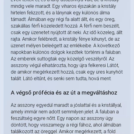
mindig vele maradt. Egy viharos éjszakán a kristály
hirtelen felizzott, és a lánynak egy különös álma
támadt. Álmában egy régi fa alatt állt, és egy öreg,
szakállas férfi közeledett hozzá. A férfi nem beszélt,
csak egy üzenetet nyújtott át neki. Az idő közeleg, állt
rajta. Amikor felébredt, a kristály fénye kihunyt, de az
üzenet mélyen beleégett az emlékeibe. A következő
napokban különös dolgok kezdtek történni a faluban.
Az emberek suttogtak egy közelgő veszélyről. Az
asszony végül elhatározta, hogy újra felkeresi Látót,
de amikor megérkezett hozzá, csak egy üres kunyhót
talált. Látó eltűnt, és senki sem tudta, hová ment.
A végső prófécia és az út a megváltáshoz
Az asszony egyedül maradt a jóslattal és a kristállyal,
amely immár nem adott semmilyen jelet. A faluban a
feszültség egyre nőtt. Egy napon az asszony úgy
döntött, hogy visszamegy a régi fához, ahol álmában
találkozott az öreggel. Amikor megérkezett, a föld