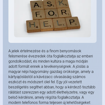
A jelek értelmezése és a finom benyomások
felismerése évezredek óta foglalkoztatja az emberi
gondolkodást, és minden kultúra a maga módján
adott formát ennek a tevékenységnek. A jóslás a
magyar népi hagyomány gazdag öröksége, amely a
kártyajóslástól a kávézacc olvasásáig számos
eszközt és módszert ölel fel. Egy jól vezetett
beszélgetés segíthet abban, hogy a kérdező tisztább
rálátást szerezzen egy adott élethelyzetre, vagy egy
belső kérdésre, amely régóta foglalkoztatja. A
modern telefonos forma teljesen új lehetőségeket