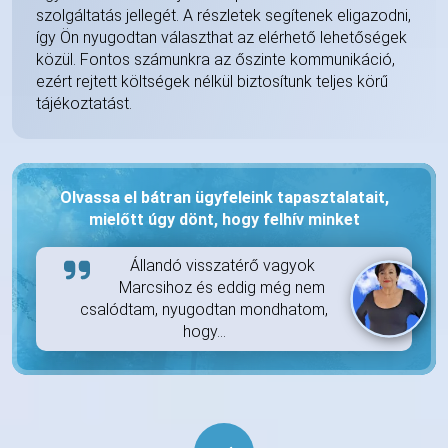
szolgáltatás jellegét. A részletek segítenek eligazodni,
így Ön nyugodtan választhat az elérhető lehetőségek
közül. Fontos számunkra az őszinte kommunikáció,
ezért rejtett költségek nélkül biztosítunk teljes körű
tájékoztatást.
Olvassa el bátran ügyfeleink tapasztalatait,
mielőtt úgy dönt, hogy felhív minket
Állandó visszatérő vagyok
Marcsihoz és eddig még nem
csalódtam, nyugodtan mondhatom,
hogy...