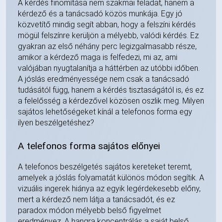
A kérdés finomítása nem szakmai feladat, hanem a
kérdező és a tanácsadó közös munkája. Egy jó
közvetítő mindig segít abban, hogy a felszíni kérdés
mögül felszínre kerüljön a mélyebb, valódi kérdés. Ez
gyakran az első néhány perc legizgalmasabb része,
amikor a kérdező maga is felfedezi, mi az, ami
valójában nyugtalanítja a háttérben az utóbbi időben.
A jóslás eredményessége nem csak a tanácsadó
tudásától függ, hanem a kérdés tisztaságától is, és ez
a felelősség a kérdezővel közösen oszlik meg. Milyen
sajátos lehetőségeket kínál a telefonos forma egy
ilyen beszélgetéshez?
A telefonos forma sajátos előnyei
A telefonos beszélgetés sajátos kereteket teremt,
amelyek a jóslás folyamatát különös módon segítik. A
vizuális ingerek hiánya az egyik legérdekesebb előny,
mert a kérdező nem látja a tanácsadót, és ez
paradox módon mélyebb belső figyelmet
eredményez. A hangra koncentrálás a saját belső