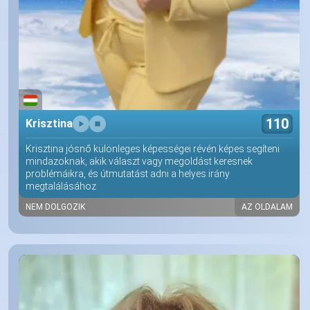
110
Krisztina
Krisztina jósnő különleges képességei révén képes segíteni
mindazoknak, akik választ vagy megoldást keresnek
problémáikra, és útmutatást adni a helyes irány
megtalálásához
NEM DOLGOZIK
AZ OLDALAM