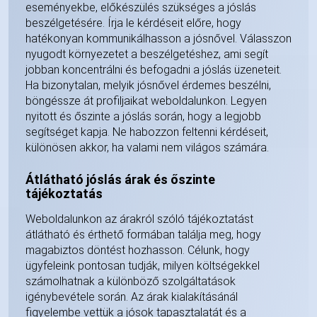
eseményekbe, előkészülés szükséges a jóslás
beszélgetésére. Írja le kérdéseit előre, hogy
hatékonyan kommunikálhasson a jósnővel. Válasszon
nyugodt környezetet a beszélgetéshez, ami segít
jobban koncentrálni és befogadni a jóslás üzeneteit.
Ha bizonytalan, melyik jósnővel érdemes beszélni,
böngéssze át profiljaikat weboldalunkon. Legyen
nyitott és őszinte a jóslás során, hogy a legjobb
segítséget kapja. Ne habozzon feltenni kérdéseit,
különösen akkor, ha valami nem világos számára.
Átlátható jóslás árak és őszinte
tájékoztatás
Weboldalunkon az árakról szóló tájékoztatást
átlátható és érthető formában találja meg, hogy
magabiztos döntést hozhasson. Célunk, hogy
ügyfeleink pontosan tudják, milyen költségekkel
számolhatnak a különböző szolgáltatások
igénybevétele során. Az árak kialakításánál
figyelembe vettük a jósok tapasztalatát és a