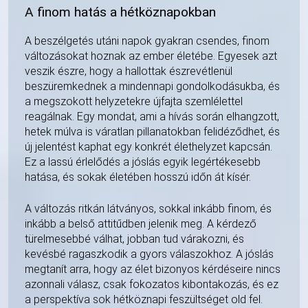
A finom hatás a hétköznapokban
A beszélgetés utáni napok gyakran csendes, finom
változásokat hoznak az ember életébe. Egyesek azt
veszik észre, hogy a hallottak észrevétlenül
beszüremkednek a mindennapi gondolkodásukba, és
a megszokott helyzetekre újfajta szemlélettel
reagálnak. Egy mondat, ami a hívás során elhangzott,
hetek múlva is váratlan pillanatokban felidéződhet, és
új jelentést kaphat egy konkrét élethelyzet kapcsán.
Ez a lassú érlelődés a jóslás egyik legértékesebb
hatása, és sokak életében hosszú időn át kísér.
A változás ritkán látványos, sokkal inkább finom, és
inkább a belső attitűdben jelenik meg. A kérdező
türelmesebbé válhat, jobban tud várakozni, és
kevésbé ragaszkodik a gyors válaszokhoz. A jóslás
megtanít arra, hogy az élet bizonyos kérdéseire nincs
azonnali válasz, csak fokozatos kibontakozás, és ez
a perspektíva sok hétköznapi feszültséget old fel.