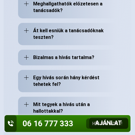
Meghallgathatók előzetesen a
tanácsadók?
Át kell esniük a tanácsadóknak
teszten?
Bizalmas a hívás tartalma?
Egy hívás során hány kérdést
tehetek fel?
Mit tegyek a hívás után a
hallottakkal?
06 16 777 333
AJÁNLAT
HÍVJON MOST!