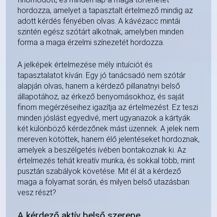
hordozza, amelyet a tapasztalt értelmező mindig az
adott kérdés fényében olvas. A kávézacc mintái
szintén egész szótárt alkotnak, amelyben minden
forma a maga érzelmi színezetét hordozza.
A jelképek értelmezése mély intuíciót és
tapasztalatot kíván. Egy jó tanácsadó nem szótár
alapján olvas, hanem a kérdező pillanatnyi belső
állapotához, az érkező benyomásokhoz, és saját
finom megérzéseihez igazítja az értelmezést. Ez teszi
minden jóslást egyedivé, mert ugyanazok a kártyák
két különböző kérdezőnek mást üzennek. A jelek nem
mereven kötöttek, hanem élő jelentéseket hordoznak,
amelyek a beszélgetés ívében bontakoznak ki. Az
értelmezés tehát kreatív munka, és sokkal több, mint
pusztán szabályok követése. Mit él át a kérdező
maga a folyamat során, és milyen belső utazásban
vesz részt?
A kérdező aktív belső szerepe