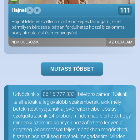
111
Hajnal
Hajnal lélek- és szellemi szinten is képes támogatni, ezért
bármilyen kérdéssel bátran fordulhatsz hozzá bizalommal,
hogy útmutatást és megnyugvást...
NEM DOLGOZIK
AZ OLDALAM
MUTASS TÖBBET
Üdvözlünk a
06 16 777 333
telefonszámon. Nálunk
találhatóak a legkiválóbb szakemberek, akik mély
betekintést nyújtanak a jövő rejtelmeibe. Jóslás
szolgáltatásunk 24 órában, minden nap elérhető, hogy
mindenki számára könnyen hozzáférhető legyen a
segítség. Anonimitását teljes mértékben megőrizheti,
hiszen nincs szükség nevének megadására. Minden