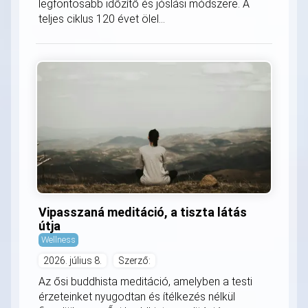
legfontosabb időzítő és jóslási módszere. A
teljes ciklus 120 évet ölel...
Vipasszaná meditáció, a tiszta látás
útja
Wellness
2026. július 8.
Szerző:
Az ősi buddhista meditáció, amelyben a testi
érzeteinket nyugodtan és ítélkezés nélkül