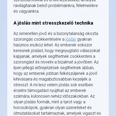
rávilágítanak belső problémáinkra, félelmeinkre
és vágyainkra.
A jóslás mint stresszkezelő technika
Az ismeretlen jövő és a bizonytalanság okozta
szorongás csökkentésére a
jóslás
gyakran
hasznos eszköz lehet. Az emberek sokszor
keresnek jóslást, hogy megnyugtató válaszokat
kapjanak, amelyek segíthetnek csökkenteni a
szorongást és növelni a bizalmat a jövőben. Az
ilyen jellegű előrejelzések segíthetnek abban,
hogy az emberek jobban felkészüljenek a jövő
kihívásaira és magabiztosabban kezeljék a
stresszt. A mi lesz velem jóslás sok esetben
érzelmi támogatást nyújthat az emberek
számára, különösen nehéz időszakokban. Az
olyan jóslási formák, mint a tarot vagy a
horoszkópok, gyakran olyan üzeneteket és
útmutatásokat tartalmaznak, amelyek vigaszt és