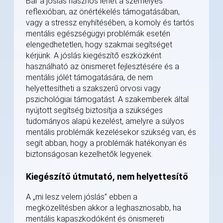
Bár a jóslás hasznos lehet a személyes
reflexióban, az önértékelés támogatásában,
vagy a stressz enyhítésében, a komoly és tartós
mentális egészségügyi problémák esetén
elengedhetetlen, hogy szakmai segítséget
kérjünk. A jóslás kiegészítő eszközként
használható az önismeret fejlesztésére és a
mentális jólét támogatására, de nem
helyettesítheti a szakszerű orvosi vagy
pszichológiai támogatást. A szakemberek által
nyújtott segítség biztosítja a szükséges
tudományos alapú kezelést, amelyre a súlyos
mentális problémák kezelésekor szükség van, és
segít abban, hogy a problémák hatékonyan és
biztonságosan kezelhetők legyenek.
Kiegészítő útmutató, nem helyettesítő
A „mi lesz velem jóslás” ebben a
megközelítésben akkor a leghasznosabb, ha
mentális kapaszkodóként és önismereti