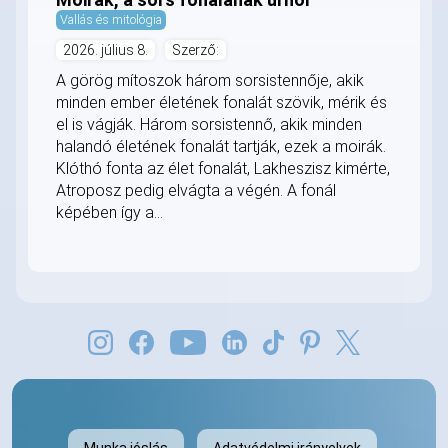
Vallás és mitológia
2026. július 8.
Szerző:
A görög mítoszok három sorsistennője, akik
minden ember életének fonalát szövik, mérik és
el is vágják. Három sorsistennő, akik minden
halandó életének fonalát tartják, ezek a moirák.
Klóthó fonta az élet fonalát, Lakheszisz kimérte,
Atroposz pedig elvágta a végén. A fonál
képében így a...