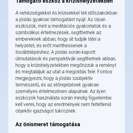
Támogató eszköz a krízishelyzetekben
A nehézségekkel és krízisekkel teli időszakokban
a jóslás gyakran támogatást nyújt. Az olyan
eszközök, mint a meditációs gyakorlatok és a
szimbolikus értelmezések, segíthetnek az
embereknek abban, hogy át tudják látni a
helyzetet, és erőt meríthessenek a
továbblépéshez. A jóslás során kapott
útmutatások és perspektívák segíthetnek abban,
hogy a krízishelyzetekben megőrizzük a reményt
és megtaláljuk az utat a megoldás felé. Fontos
megjegyezni, hogy a jóslás szubjektív
természetű, és az előrejelzések gyakran
személyes értelmezésen alapulnak. Az ilyen
eszközök használata során mindig figyelembe
kell venni, hogy az eredmények nem feltétlenül
objektív igazságot tükröznek.
Az önismeret támogatása