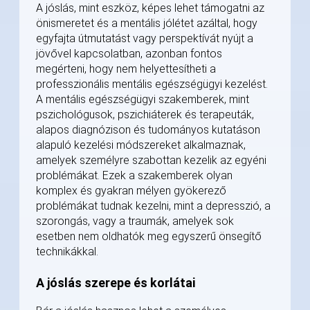
A jóslás, mint eszköz, képes lehet támogatni az
önismeretet és a mentális jólétet azáltal, hogy
egyfajta útmutatást vagy perspektívát nyújt a
jövővel kapcsolatban, azonban fontos
megérteni, hogy nem helyettesítheti a
professzionális mentális egészségügyi kezelést.
A mentális egészségügyi szakemberek, mint
pszichológusok, pszichiáterek és terapeuták,
alapos diagnózison és tudományos kutatáson
alapuló kezelési módszereket alkalmaznak,
amelyek személyre szabottan kezelik az egyéni
problémákat. Ezek a szakemberek olyan
komplex és gyakran mélyen gyökerező
problémákat tudnak kezelni, mint a depresszió, a
szorongás, vagy a traumák, amelyek sok
esetben nem oldhatók meg egyszerű önsegítő
technikákkal.
A jóslás szerepe és korlátai