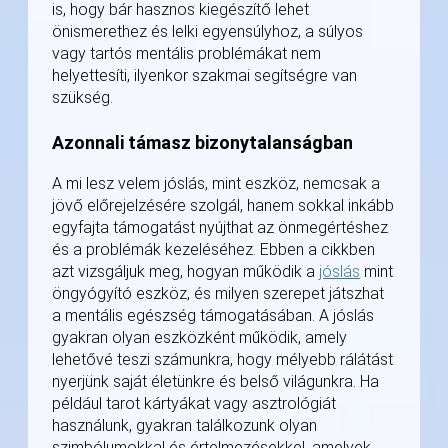
is, hogy bár hasznos kiegészítő lehet
önismerethez és lelki egyensúlyhoz, a súlyos
vagy tartós mentális problémákat nem
helyettesíti, ilyenkor szakmai segítségre van
szükség.
Azonnali támasz bizonytalanságban
A mi lesz velem jóslás, mint eszköz, nemcsak a
jövő előrejelzésére szolgál, hanem sokkal inkább
egyfajta támogatást nyújthat az önmegértéshez
és a problémák kezeléséhez. Ebben a cikkben
azt vizsgáljuk meg, hogyan működik a
jóslás
mint
öngyógyító eszköz, és milyen szerepet játszhat
a mentális egészség támogatásában. A jóslás
gyakran olyan eszközként működik, amely
lehetővé teszi számunkra, hogy mélyebb rálátást
nyerjünk saját életünkre és belső világunkra. Ha
például tarot kártyákat vagy asztrológiát
használunk, gyakran találkozunk olyan
szimbólumokkal és értelmezésekkel, amelyek