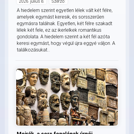
2026. július 8.
Szerző:
A hiedelem szerint egyetlen lélek vált két félre,
amelyek egymást keresik, és sorsszerűen
egymásra találnak. Egyetlen, két félre szakadt
lélek két fele, ez az ikerlelkek romantikus
gondolata. A hiedelem szerint a két fél azóta
keresi egymást, hogy végül újra eggyé váljon. A
találkozásukat...
Moirák, a sors fonalának úrnői