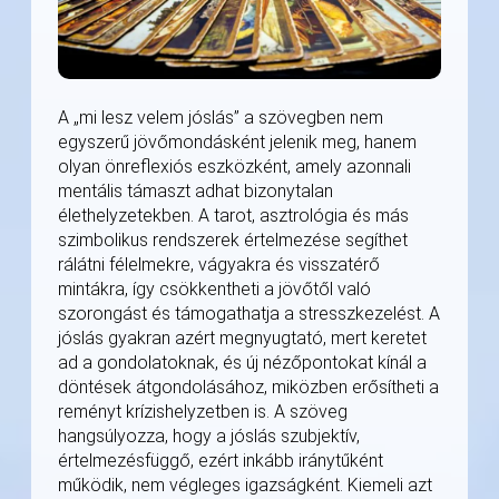
A „mi lesz velem jóslás” a szövegben nem
egyszerű jövőmondásként jelenik meg, hanem
olyan önreflexiós eszközként, amely azonnali
mentális támaszt adhat bizonytalan
élethelyzetekben. A tarot, asztrológia és más
szimbolikus rendszerek értelmezése segíthet
rálátni félelmekre, vágyakra és visszatérő
mintákra, így csökkentheti a jövőtől való
szorongást és támogathatja a stresszkezelést. A
jóslás gyakran azért megnyugtató, mert keretet
ad a gondolatoknak, és új nézőpontokat kínál a
döntések átgondolásához, miközben erősítheti a
reményt krízishelyzetben is. A szöveg
hangsúlyozza, hogy a jóslás szubjektív,
értelmezésfüggő, ezért inkább iránytűként
működik, nem végleges igazságként. Kiemeli azt