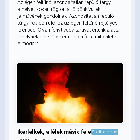
Az égen feltűnő, azonosítatlan repülő tárgy,
amelyet sokan rögtön a földönkívüliek
járművének gondolnak. Azonosítatlan repülő
tárgy, röviden ufo, ez az égen feltűnő rejtélyes
jelenség. Olyan fényt vagy tárgyat értünk alatta,
amelynek a nézője nem ismeri fel a mibenlétét.
A modern...
Ikerlelkek, a lélek másik fele
Spiritualizmus