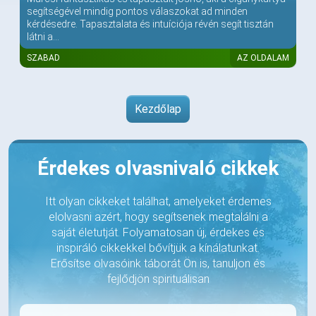
segítségével mindig pontos válaszokat ad minden
kérdésedre. Tapasztalata és intuíciója révén segít tisztán
látni a...
SZABAD
AZ OLDALAM
Kezdőlap
Érdekes olvasnivaló cikkek
Itt olyan cikkeket találhat, amelyeket érdemes
elolvasni azért, hogy segítsenek megtalálni a
saját életutját. Folyamatosan új, érdekes és
inspiráló cikkekkel bővítjük a kínálatunkat.
Erősítse olvasóink táborát Ön is, tanuljon és
fejlődjön spirituálisan