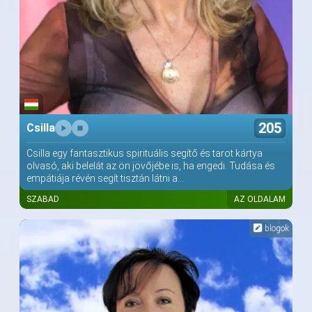
205
Csilla
Csilla egy fantasztikus spirituális segítő és tarot kártya
olvasó, aki belelát az ön jövőjébe is, ha engedi. Tudása és
empátiája révén segít tisztán látni a...
SZABAD
AZ OLDALAM
blogok