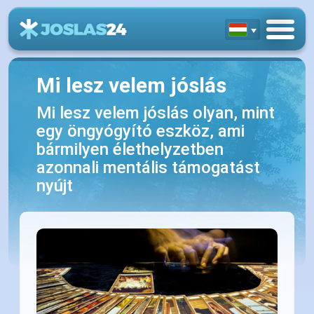
Mi lesz velem jóslás
Mi lesz velem jóslás olyan, mint
egy öngyógyító eszköz, ami
bármilyen élethelyzetben
azonnali mentális támogatást
nyújt