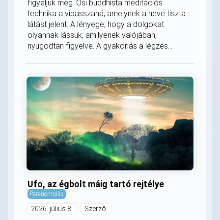
figyeljük meg. Ősi buddhista meditációs
technika a vipasszaná, amelynek a neve tiszta
látást jelent. A lényege, hogy a dolgokat
olyannak lássuk, amilyenek valójában,
nyugodtan figyelve. A gyakorlás a légzés...
Ufo, az égbolt máig tartó rejtélye
Paranormális
2026. július 8.
Szerző: