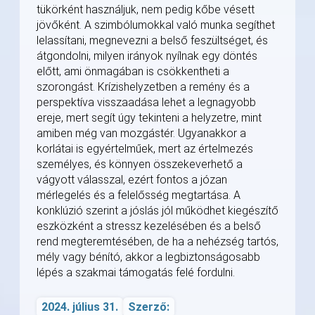
tükörként használjuk, nem pedig kőbe vésett
jövőként. A szimbólumokkal való munka segíthet
lelassítani, megnevezni a belső feszültséget, és
átgondolni, milyen irányok nyílnak egy döntés
előtt, ami önmagában is csökkentheti a
szorongást. Krízishelyzetben a remény és a
perspektíva visszaadása lehet a legnagyobb
ereje, mert segít úgy tekinteni a helyzetre, mint
amiben még van mozgástér. Ugyanakkor a
korlátai is egyértelműek, mert az értelmezés
személyes, és könnyen összekeverhető a
vágyott válasszal, ezért fontos a józan
mérlegelés és a felelősség megtartása. A
konklúzió szerint a jóslás jól működhet kiegészítő
eszközként a stressz kezelésében és a belső
rend megteremtésében, de ha a nehézség tartós,
mély vagy bénító, akkor a legbiztonságosabb
lépés a szakmai támogatás felé fordulni.
2024. július 31.
Szerző: