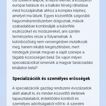
ősi szellemi alapok, a néphit elemei, a középkori
európai hatások és a balkáni térség ráhatásai
mind hozzájárultak ahhoz a komplex képhez,
amelyet ma látunk. Egyes közvetítők szigorúbb
hagyományrendszerben dolgoznak, mások
szabadabban kombinálják a különféle
eszközöket és módszereket, ami szintén
természetes része a folyamatnak. A
különbözőség nem versengésben mutatkozik
meg, hanem inkább kiegészítésben, mert
mindegyik jósnak megvan a saját szerepe a
tágabb közösségen belül. De vajon milyen
specializációkat ismerünk a magyar tanácsadási
kínálaton belül?
Specializációk és személyes erősségek
A specializációk gazdag rendszere évszázadok
alatt alakult ki, és minden közvetítő életének
tapasztalataiból, érdeklődési köréből és
személyes adottságaiból nőtt ki. A szerelmi