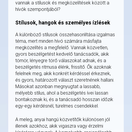
vannak a stílusok és megközelítések között a
hívók szempontjából?
Stílusok, hangok és személyes ízlések
A különböző stílusok összehasonlítása izgalmas
téma, mert minden hívó számára másfajta
megközelítés a megfelelő. Vannak közvetlen,
gyors beszélgetést kedvelő tanácsadók, akik
tömör, lényegre törő válaszokat adnak, és a
beszélgetés ritmusa élénk, frissítő. Ők azoknak
felelnek meg, akik konkrét kérdéssel érkeznek,
és gyors, határozott választ szeretnének hallani.
Másokat azonban megnyugtat a lassabb,
mélyebb stílus, ahol a beszélgetés ívei lassan
bontakoznak ki, és a tanácsadó hosszan időzik
egy-egy kérdésnél, türelmes csendekkel.
A meleg, anyai hangú közvetítők különösen jól
illenek azokhoz, akik vigaszra vagy érzelmi