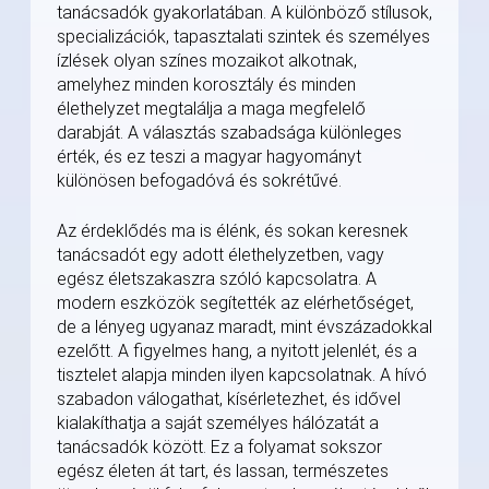
tanácsadók gyakorlatában. A különböző stílusok,
specializációk, tapasztalati szintek és személyes
ízlések olyan színes mozaikot alkotnak,
amelyhez minden korosztály és minden
élethelyzet megtalálja a maga megfelelő
darabját. A választás szabadsága különleges
érték, és ez teszi a magyar hagyományt
különösen befogadóvá és sokrétűvé.
Az érdeklődés ma is élénk, és sokan keresnek
tanácsadót egy adott élethelyzetben, vagy
egész életszakaszra szóló kapcsolatra. A
modern eszközök segítették az elérhetőséget,
de a lényeg ugyanaz maradt, mint évszázadokkal
ezelőtt. A figyelmes hang, a nyitott jelenlét, és a
tisztelet alapja minden ilyen kapcsolatnak. A hívó
szabadon válogathat, kísérletezhet, és idővel
kialakíthatja a saját személyes hálózatát a
tanácsadók között. Ez a folyamat sokszor
egész életen át tart, és lassan, természetes