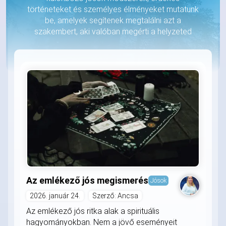
történeteket és személyes élményeket mutatunk
be, amelyek segítenek megtalálni azt a
szakembert, aki valóban megérti a helyzeted
Az emlékező jós megismerés
Jósok
2026. január 24.
Szerző: Ancsa
Az emlékező jós ritka alak a spirituális
hagyományokban. Nem a jövő eseményeit