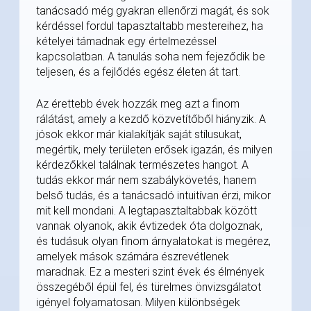
tanácsadó még gyakran ellenőrzi magát, és sok
kérdéssel fordul tapasztaltabb mestereihez, ha
kételyei támadnak egy értelmezéssel
kapcsolatban. A tanulás soha nem fejeződik be
teljesen, és a fejlődés egész életen át tart.
Az érettebb évek hozzák meg azt a finom
rálátást, amely a kezdő közvetítőből hiányzik. A
jósok ekkor már kialakítják saját stílusukat,
megértik, mely területen erősek igazán, és milyen
kérdezőkkel találnak természetes hangot. A
tudás ekkor már nem szabálykövetés, hanem
belső tudás, és a tanácsadó intuitívan érzi, mikor
mit kell mondani. A legtapasztaltabbak között
vannak olyanok, akik évtizedek óta dolgoznak,
és tudásuk olyan finom árnyalatokat is megérez,
amelyek mások számára észrevétlenek
maradnak. Ez a mesteri szint évek és élmények
összegéből épül fel, és türelmes önvizsgálatot
igényel folyamatosan. Milyen különbségek