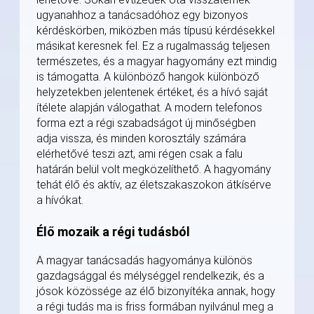
ugyanahhoz a tanácsadóhoz egy bizonyos
kérdéskörben, miközben más típusú kérdésekkel
másikat keresnek fel. Ez a rugalmasság teljesen
természetes, és a magyar hagyomány ezt mindig
is támogatta. A különböző hangok különböző
helyzetekben jelentenek értéket, és a hívó saját
ítélete alapján válogathat. A modern telefonos
forma ezt a régi szabadságot új minőségben
adja vissza, és minden korosztály számára
elérhetővé teszi azt, ami régen csak a falu
határán belül volt megközelíthető. A hagyomány
tehát élő és aktív, az életszakaszokon átkísérve
a hívókat.
Élő mozaik a régi tudásból
A magyar tanácsadás hagyománya különös
gazdagsággal és mélységgel rendelkezik, és a
jósok közössége az élő bizonyítéka annak, hogy
a régi tudás ma is friss formában nyilvánul meg a