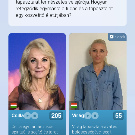
tapasztalat természetes velejárója. Hogyan
rétegződik egymásra a tudás és a tapasztalat
egy közvetítő életútjában?
blogok
205
55
Csilla
Virág
Csilla egy fantasztikus
Virág tapasztalatával és
spirituális segítő és tarot
bölcsességével segít