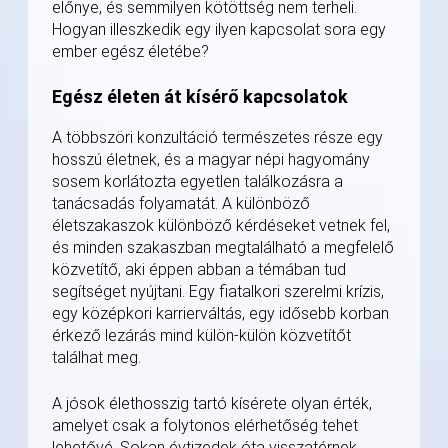
előnye, és semmilyen kötöttség nem terheli.
Hogyan illeszkedik egy ilyen kapcsolat sora egy
ember egész életébe?
Egész életen át kísérő kapcsolatok
A többszöri konzultáció természetes része egy
hosszú életnek, és a magyar népi hagyomány
sosem korlátozta egyetlen találkozásra a
tanácsadás folyamatát. A különböző
életszakaszok különböző kérdéseket vetnek fel,
és minden szakaszban megtalálható a megfelelő
közvetítő, aki éppen abban a témában tud
segítséget nyújtani. Egy fiatalkori szerelmi krízis,
egy középkori karrierváltás, egy idősebb korban
érkező lezárás mind külön-külön közvetítőt
találhat meg.
A jósok élethosszig tartó kísérete olyan érték,
amelyet csak a folytonos elérhetőség tehet
lehetővé. Sokan évtizedek óta visszatérnek