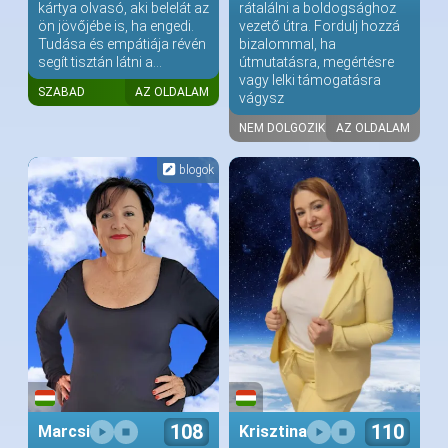
kártya olvasó, aki belelát az
rátalálni a boldogsághoz
ön jövőjébe is, ha engedi.
vezető útra. Fordulj hozzá
Tudása és empátiája révén
bizalommal, ha
segít tisztán látni a...
útmutatásra, megértésre
vagy lelki támogatásra
SZABAD
AZ OLDALAM
vágysz
NEM DOLGOZIK
AZ OLDALAM
blogok
108
110
Marcsi
Krisztina