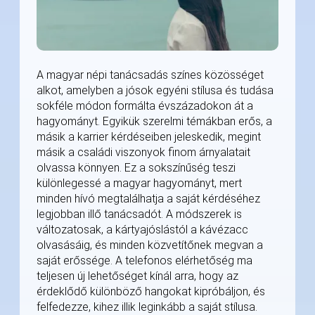
A magyar népi tanácsadás színes közösséget
alkot, amelyben a jósok egyéni stílusa és tudása
sokféle módon formálta évszázadokon át a
hagyományt. Egyikük szerelmi témákban erős, a
másik a karrier kérdéseiben jeleskedik, megint
másik a családi viszonyok finom árnyalatait
olvassa könnyen. Ez a sokszínűség teszi
különlegessé a magyar hagyományt, mert
minden hívó megtalálhatja a saját kérdéséhez
legjobban illő tanácsadót. A módszerek is
változatosak, a kártyajóslástól a kávézacc
olvasásáig, és minden közvetítőnek megvan a
saját erőssége. A telefonos elérhetőség ma
teljesen új lehetőséget kínál arra, hogy az
érdeklődő különböző hangokat kipróbáljon, és
felfedezze, kihez illik leginkább a saját stílusa.