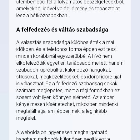
ütemben épül fel a folyamatos beszélgetésekből,
amelyekből idővel valódi élmény és tapasztalat
lesz a hétköznapokban.
A felfedezés és váltás szabadsága
A választás szabadsága különös érték a mai
időkben, és a telefonos forma éppen ezt teszi
minden korábbinál egyszerűbbé. A hívó nem
elköteleződik egyetlen tanácsadó mellett, hanem
szabadon kipróbálhat különböző hangokat,
stílusokat, megközelítéseket, és időről időre újat
is választhat. Ez a felfedező szabadság sokak
számára meglepetés, mert a régi formákban ez
sosem volt ilyen könnyen elérhető. Az ember
kényelmesen kísérletezhet, miközben mindenki
megtalálhatja, ami éppen neki a leginkább
megfelel.
A weboldalon ingyenesen meghallgatható
hangbemutatkozók különösen segítik ezt a