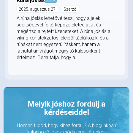
Rúna jóslás
Jósok
2025. augusztus 27.
Szerző:
A rúna jóslás lehetővé teszi, hogy a jelek
segítségével feltérképezd életed útját és
megértsd a rejtett üzeneteket. A rúna jóslás a
viking kor titokzatos jeleiből táplálkozik, és a
rúnákat nem egyszerű írásként, hanem a
láthatatlan világot megnyitó kulcsokként
értelmezi. Bemutatja, hogy a...
Melyik jóshoz fordulj a
kérdéseiddel
Honnan tudod, hogy kihez fordulj? A blogunkban
különböző jósok módszereit, érdekes