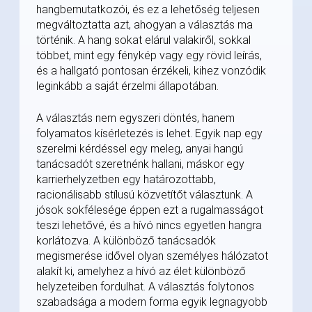
hangbemutatkozói, és ez a lehetőség teljesen
megváltoztatta azt, ahogyan a választás ma
történik. A hang sokat elárul valakiről, sokkal
többet, mint egy fénykép vagy egy rövid leírás,
és a hallgató pontosan érzékeli, kihez vonzódik
leginkább a saját érzelmi állapotában.
A választás nem egyszeri döntés, hanem
folyamatos kísérletezés is lehet. Egyik nap egy
szerelmi kérdéssel egy meleg, anyai hangú
tanácsadót szeretnénk hallani, máskor egy
karrierhelyzetben egy határozottabb,
racionálisabb stílusú közvetítőt választunk. A
jósok sokfélesége éppen ezt a rugalmasságot
teszi lehetővé, és a hívó nincs egyetlen hangra
korlátozva. A különböző tanácsadók
megismerése idővel olyan személyes hálózatot
alakít ki, amelyhez a hívó az élet különböző
helyzeteiben fordulhat. A választás folytonos
szabadsága a modern forma egyik legnagyobb