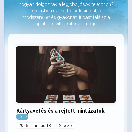
hogyan dolgoznak a legjobb jósok telefonon?
Cikkeinkben szakértői betekintést, ősi
módszereket és gyakorlati tudást találsz a
spirituális világ kulisszái mögé
Kártyavetés és a rejtett mintázatok
Jósok
2026. március 18.
Szerző: