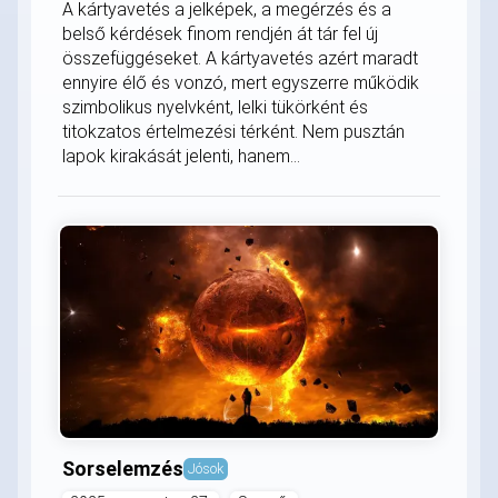
A kártyavetés a jelképek, a megérzés és a
belső kérdések finom rendjén át tár fel új
összefüggéseket. A kártyavetés azért maradt
ennyire élő és vonzó, mert egyszerre működik
szimbolikus nyelvként, lelki tükörként és
titokzatos értelmezési térként. Nem pusztán
lapok kirakását jelenti, hanem...
Sorselemzés
Jósok