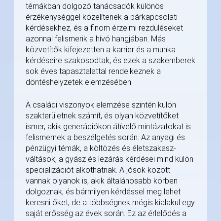
témákban dolgozó tanácsadók különös
érzékenységgel közelítenek a párkapcsolati
kérdésekhez, és a finom érzelmi rezdüléseket
azonnal felismerik a hívó hangjában. Más
közvetítők kifejezetten a karrier és a munka
kérdéseire szakosodtak, és ezek a szakemberek
sok éves tapasztalattal rendelkeznek a
döntéshelyzetek elemzésében.
A családi viszonyok elemzése szintén külön
szakterületnek számít, és olyan közvetítőket
ismer, akik generációkon átívelő mintázatokat is
felismernek a beszélgetés során. Az anyagi és
pénzügyi témák, a költözés és életszakasz-
váltások, a gyász és lezárás kérdései mind külön
specializációt alkothatnak. A jósok között
vannak olyanok is, akik általánosabb körben
dolgoznak, és bármilyen kérdéssel meg lehet
keresni őket, de a többségnek mégis kialakul egy
saját erősség az évek során. Ez az érlelődés a