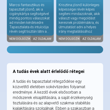
Marcsi fantasztikus és
Krisztina jósnő különleges
tapasztalt jósnő, aki a
képességei révén képes
cigánykártya segítségével
segíteni mindazoknak, akik
mindig pontos válaszokat
választ vagy megoldást
ad minden kérdésedre.
keresnek problémáikra, és
Tapasztalata és intuíciója
útmutatást adni a helyes
révén segít tisztán látni a...
irány megtalálásához
NEM DOLGOZIK
AZ OLDALAM
NEM DOLGOZIK
AZ OLDALAM
A tudás évek alatt érlelődő rétegei
A tudás és tapasztalat rétegződése egy
közvetítő életében sokévtizedes folyamat
eredménye. A kezdő évek elsősorban a
módszerek elsajátítására, a saját érzékenység
tisztulására és az alapvető szakmai stabilitás
kialakítására szolgálnak. Ebben a szakaszban a