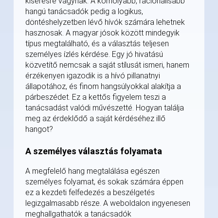
kísérésre vágynak. A komolyabb, racionálisabb
hangú tanácsadók pedig a logikus,
döntéshelyzetben lévő hívók számára lehetnek
hasznosak. A magyar jósok között mindegyik
típus megtalálható, és a választás teljesen
személyes ízlés kérdése. Egy jó hivatású
közvetítő nemcsak a saját stílusát ismeri, hanem
érzékenyen igazodik is a hívó pillanatnyi
állapotához, és finom hangsúlyokkal alakítja a
párbeszédet. Ez a kettős figyelem teszi a
tanácsadást valódi művészetté. Hogyan találja
meg az érdeklődő a saját kérdéséhez illő
hangot?
A személyes választás folyamata
A megfelelő hang megtalálása egészen
személyes folyamat, és sokak számára éppen
ez a kezdeti felfedezés a beszélgetés
legizgalmasabb része. A weboldalon ingyenesen
meghallgathatók a tanácsadók