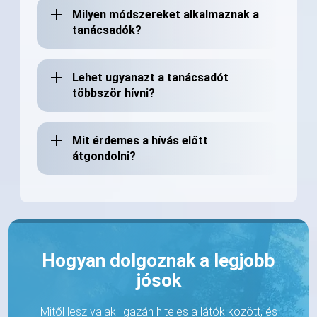
Milyen módszereket alkalmaznak a
tanácsadók?
Lehet ugyanazt a tanácsadót
többször hívni?
Mit érdemes a hívás előtt
átgondolni?
Hogyan dolgoznak a legjobb
jósok
Mitől lesz valaki igazán hiteles a látók között, és