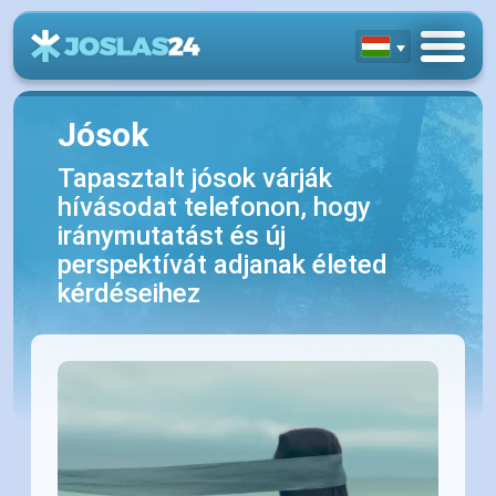
Jósok
Tapasztalt jósok várják
hívásodat telefonon, hogy
iránymutatást és új
perspektívát adjanak életed
kérdéseihez