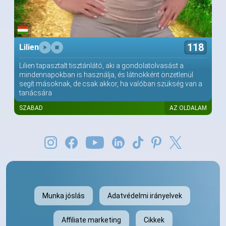
118
Lilien
Lilien tapasztalt tisztánlátó, aki a gondolatolvasást a
mindennapokban is használja, és látnokként önzetlenül
segít másoknak, de csak akkor, ha valóban szükség van a
tanácsára
SZABAD
AZ OLDALAM
Munka jóslás
Adatvédelmi irányelvek
Affiliate marketing
Cikkek