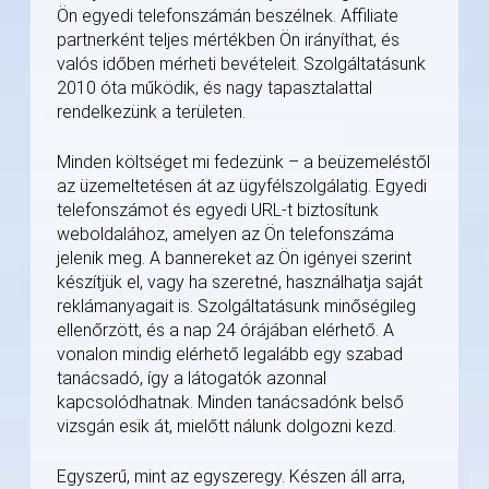
Ön egyedi telefonszámán beszélnek. Affiliate
partnerként teljes mértékben Ön irányíthat, és
valós időben mérheti bevételeit. Szolgáltatásunk
2010 óta működik, és nagy tapasztalattal
rendelkezünk a területen.
Minden költséget mi fedezünk – a beüzemeléstől
az üzemeltetésen át az ügyfélszolgálatig. Egyedi
telefonszámot és egyedi URL-t biztosítunk
weboldalához, amelyen az Ön telefonszáma
jelenik meg. A bannereket az Ön igényei szerint
készítjük el, vagy ha szeretné, használhatja saját
reklámanyagait is. Szolgáltatásunk minőségileg
ellenőrzött, és a nap 24 órájában elérhető. A
vonalon mindig elérhető legalább egy szabad
tanácsadó, így a látogatók azonnal
kapcsolódhatnak. Minden tanácsadónk belső
vizsgán esik át, mielőtt nálunk dolgozni kezd.
Egyszerű, mint az egyszeregy. Készen áll arra,