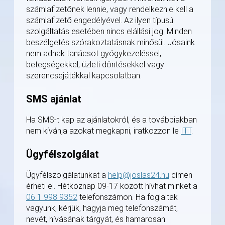
számlafizetőnek lennie, vagy rendelkeznie kell a
számlafizető engedélyével. Az ilyen típusú
szolgáltatás esetében nincs elállási jog. Minden
beszélgetés szórakoztatásnak minősül. Jósaink
nem adnak tanácsot gyógykezeléssel,
betegségekkel, üzleti döntésekkel vagy
szerencsejátékkal kapcsolatban.
SMS ajánlat
Ha SMS-t kap az ajánlatokról, és a továbbiakban
nem kívánja azokat megkapni, iratkozzon le
ITT
.
Ügyfélszolgálat
Ügyfélszolgálatunkat a
help@joslas24.hu
címen
érheti el. Hétköznap 09-17 között hívhat minket a
06 1 998 9352
telefonszámon. Ha foglaltak
vagyunk, kérjük, hagyja meg telefonszámát,
nevét, hívásának tárgyát, és hamarosan