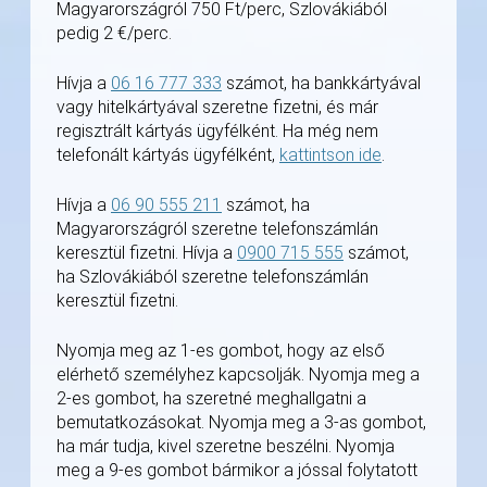
Magyarországról 750 Ft/perc, Szlovákiából
pedig 2 €/perc.
Hívja a
06 16 777 333
számot, ha bankkártyával
vagy hitelkártyával szeretne fizetni, és már
regisztrált kártyás ügyfélként. Ha még nem
telefonált kártyás ügyfélként,
kattintson ide
.
Hívja a
06 90 555 211
számot, ha
Magyarországról szeretne telefonszámlán
keresztül fizetni. Hívja a
0900 715 555
számot,
ha Szlovákiából szeretne telefonszámlán
keresztül fizetni.
Nyomja meg az 1-es gombot, hogy az első
elérhető személyhez kapcsolják. Nyomja meg a
2-es gombot, ha szeretné meghallgatni a
bemutatkozásokat. Nyomja meg a 3-as gombot,
ha már tudja, kivel szeretne beszélni. Nyomja
meg a 9-es gombot bármikor a jóssal folytatott