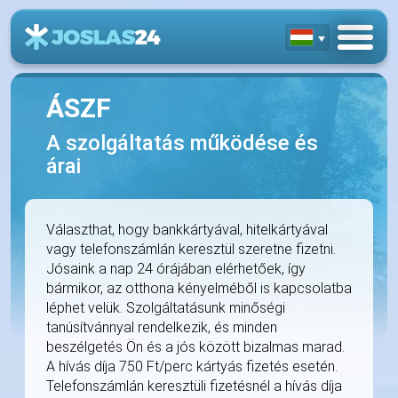
ÁSZF
A szolgáltatás működése és
árai
Választhat, hogy bankkártyával, hitelkártyával
vagy telefonszámlán keresztül szeretne fizetni.
Jósaink a nap 24 órájában elérhetőek, így
bármikor, az otthona kényelméből is kapcsolatba
léphet velük. Szolgáltatásunk minőségi
tanúsítvánnyal rendelkezik, és minden
beszélgetés Ön és a jós között bizalmas marad.
A hívás díja 750 Ft/perc kártyás fizetés esetén.
Telefonszámlán keresztüli fizetésnél a hívás díja