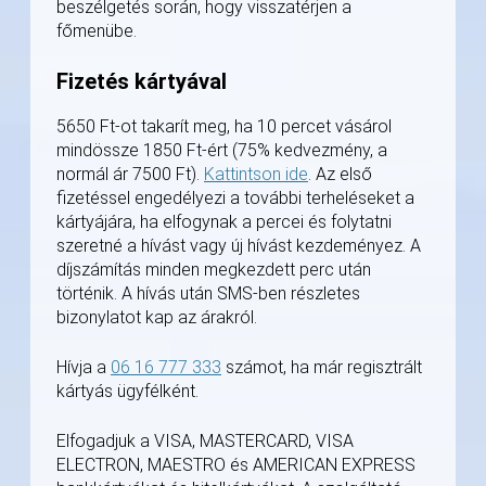
beszélgetés során, hogy visszatérjen a
főmenübe.
Fizetés kártyával
5650 Ft-ot takarít meg, ha 10 percet vásárol
mindössze 1850 Ft-ért (75% kedvezmény, a
normál ár 7500 Ft).
Kattintson ide
. Az első
fizetéssel engedélyezi a további terheléseket a
kártyájára, ha elfogynak a percei és folytatni
szeretné a hívást vagy új hívást kezdeményez. A
díjszámítás minden megkezdett perc után
történik. A hívás után SMS-ben részletes
bizonylatot kap az árakról.
Hívja a
06 16 777 333
számot, ha már regisztrált
kártyás ügyfélként.
Elfogadjuk a VISA, MASTERCARD, VISA
ELECTRON, MAESTRO és AMERICAN EXPRESS