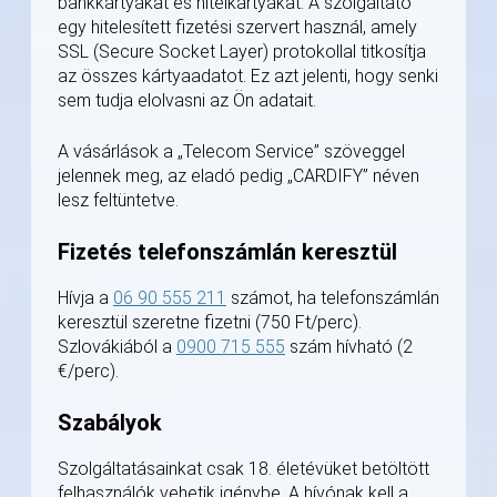
bankkártyákat és hitelkártyákat. A szolgáltató
egy hitelesített fizetési szervert használ, amely
SSL (Secure Socket Layer) protokollal titkosítja
az összes kártyaadatot. Ez azt jelenti, hogy senki
sem tudja elolvasni az Ön adatait.
A vásárlások a „Telecom Service” szöveggel
jelennek meg, az eladó pedig „CARDIFY” néven
lesz feltüntetve.
Fizetés telefonszámlán keresztül
Hívja a
06 90 555 211
számot, ha telefonszámlán
keresztül szeretne fizetni (750 Ft/perc).
Szlovákiából a
0900 715 555
szám hívható (2
€/perc).
Szabályok
Szolgáltatásainkat csak 18. életévüket betöltött
felhasználók vehetik igénybe. A hívónak kell a