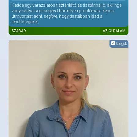
Katica egy varázslatos tisztánlátó és tisztánhalló, aki inga
vagy kártya segítségével bármilyen problémára képes
útmutatást adni, segítve, hogy tisztábban lásd a
lehetőségeket
SZABAD
AZ OLDALAM
blogok