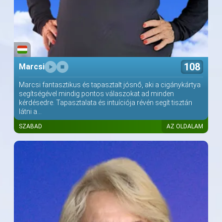
108
Marcsi
Marcsi fantasztikus és tapasztalt jósnő, aki a cigánykártya
segítségével mindig pontos válaszokat ad minden
kérdésedre. Tapasztalata és intuíciója révén segít tisztán
látni a...
SZABAD
AZ OLDALAM