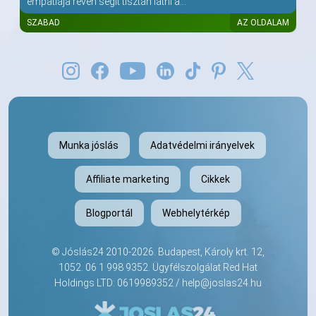
empátiája révén segít tisztán látni a...
SZABAD
AZ OLDALAM
Munka jóslás
Adatvédelmi irányelvek
Affiliate marketing
Cikkek
Blogportál
Webhelytérkép
©
Jóslás24
2010-2026. Budapest, Károly krt. 12,
1052.
06 1 998 9352
. Ügyfélszolgálat Red Hat
Holdings LTD: 0619989352 /
help@joslas24.hu