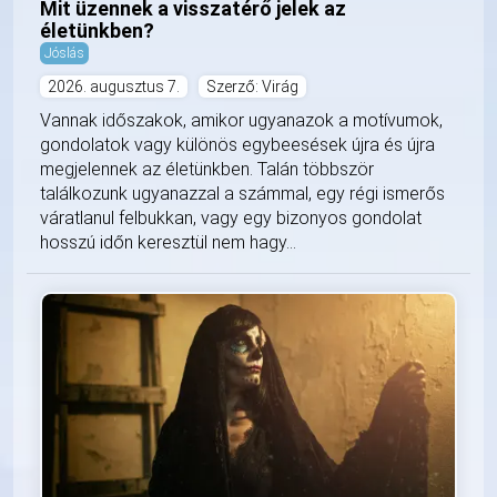
Mit üzennek a visszatérő jelek az
életünkben?
Jóslás
2026. augusztus 7.
Szerző: Virág
Vannak időszakok, amikor ugyanazok a motívumok,
gondolatok vagy különös egybeesések újra és újra
megjelennek az életünkben. Talán többször
találkozunk ugyanazzal a számmal, egy régi ismerős
váratlanul felbukkan, vagy egy bizonyos gondolat
hosszú időn keresztül nem hagy...