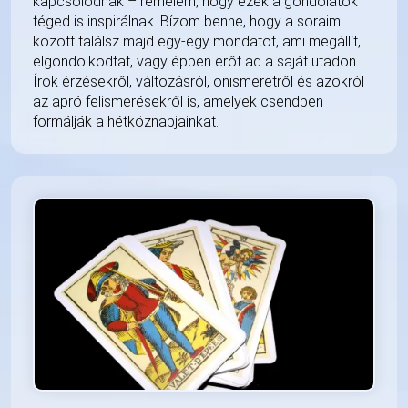
kapcsolódnak – remélem, hogy ezek a gondolatok
téged is inspirálnak. Bízom benne, hogy a soraim
között találsz majd egy-egy mondatot, ami megállít,
elgondolkodtat, vagy éppen erőt ad a saját utadon.
Írok érzésekről, változásról, önismeretről és azokról
az apró felismerésekről is, amelyek csendben
formálják a hétköznapjainkat.