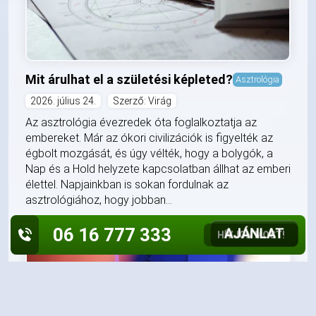
Mit árulhat el a születési képleted?
Asztrológia
2026. július 24.
Szerző: Virág
Az asztrológia évezredek óta foglalkoztatja az
embereket. Már az ókori civilizációk is figyelték az
égbolt mozgását, és úgy vélték, hogy a bolygók, a
Nap és a Hold helyzete kapcsolatban állhat az emberi
élettel. Napjainkban is sokan fordulnak az
asztrológiához, hogy jobban...
06 16 777 333
AJÁNLAT
HÍVJON MOST!