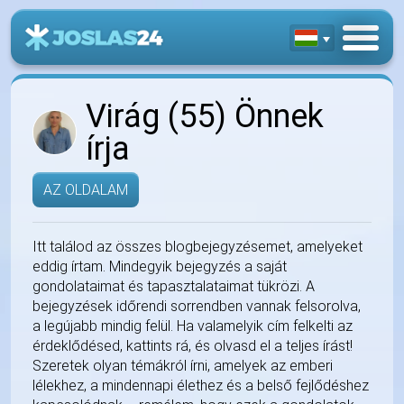
Virág (55) Önnek
írja
AZ OLDALAM
Itt találod az összes blogbejegyzésemet, amelyeket
eddig írtam. Mindegyik bejegyzés a saját
gondolataimat és tapasztalataimat tükrözi. A
bejegyzések időrendi sorrendben vannak felsorolva,
a legújabb mindig felül. Ha valamelyik cím felkelti az
érdeklődésed, kattints rá, és olvasd el a teljes írást!
Szeretek olyan témákról írni, amelyek az emberi
lélekhez, a mindennapi élethez és a belső fejlődéshez