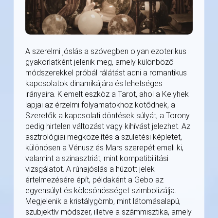
A szerelmi jóslás a szövegben olyan ezoterikus
gyakorlatként jelenik meg, amely különböző
módszerekkel próbál rálátást adni a romantikus
kapcsolatok dinamikájára és lehetséges
irányaira. Kiemelt eszköz a Tarot, ahol a Kelyhek
lapjai az érzelmi folyamatokhoz kötődnek, a
Szeretők a kapcsolati döntések súlyát, a Torony
pedig hirtelen változást vagy kihívást jelezhet. Az
asztrológiai megközelítés a születési képletet,
különösen a Vénusz és Mars szerepét emeli ki,
valamint a szinasztriát, mint kompatibilitási
vizsgálatot. A rúnajóslás a húzott jelek
értelmezésére épít, példaként a Gebo az
egyensúlyt és kölcsönösséget szimbolizálja.
Megjelenik a kristálygömb, mint látomásalapú,
szubjektív módszer, illetve a számmisztika, amely