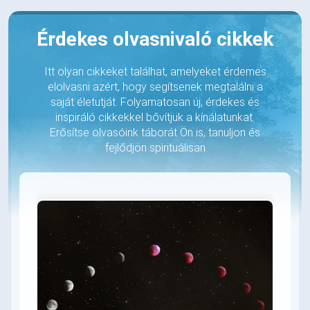
Érdekes olvasnivaló cikkek
Itt olyan cikkeket találhat, amelyeket érdemes
elolvasni azért, hogy segítsenek megtalálni a
saját életutját. Folyamatosan új, érdekes és
inspiráló cikkekkel bővítjük a kínálatunkat.
Erősítse olvasóink táborát Ön is, tanuljon és
fejlődjön spirituálisan