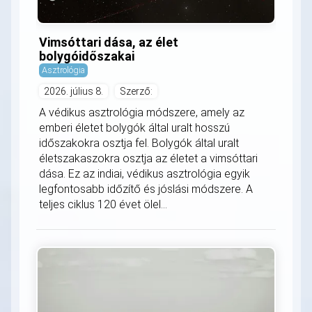
Vimsóttari dása, az élet
bolygóidőszakai
Asztrológia
2026. július 8.
Szerző:
A védikus asztrológia módszere, amely az
emberi életet bolygók által uralt hosszú
időszakokra osztja fel. Bolygók által uralt
életszakaszokra osztja az életet a vimsóttari
dása. Ez az indiai, védikus asztrológia egyik
legfontosabb időzítő és jóslási módszere. A
teljes ciklus 120 évet ölel...