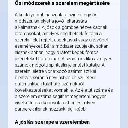
Ősi módszerek a szerelem megértésére
A kristálygömb használata szintén egy ősi
módszer, amelyet a jövő feltárására
alkalmaznak. A jósok a gömbbe nézve kapnak
látomásokat, amelyek segíthetnek feltárni a
szerelmi élet rejtett aspektusait vagy a jövőbeli
eseményeket. Bár a módszer szubjektív, sokan
hisznek abban, hogy a látott képek fontos
üzeneteket hordoznak. A számmisztika az egyes
számok mögötti spirituális jelentést kutatja. A
szerelmi életre vonatkozó számmisztikai
elemzés során a nevünkben és születési
dátumunkban található számokból
következtetéseket vonnak le. Az életút száma és
a szerelem száma segíthet megérteni, hogyan
viselkedünk a kapcsolatokban és milyen
partnerek illenek hozzánk leginkább.
A jóslás szerepe a szerelemben