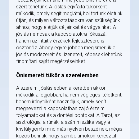
szert tehetünk. A jóslás egyfajta tükörként
működik, amely segít meglátni, hol tartunk életünk
útján, és milyen változtatásokra van szükségünk
ahhoz, hogy elérjük céljainkat és vágyainkat. A
jóslás nemcsak a kapcsolatokra fókuszál,
hanem az intuitív érzékek fejlesztésére is
ösztönöz. Ahogy egyre jobban megismerjük a
jóslás módszereit és üzeneteit, képesek lehetünk
finomítani saját megérzéseinket.
Önismereti tükör a szerelemben
A szerelmi jóslás ebben a keretben akkor
működik a legjobban, ha nem végleges ítéletként,
hanem iránytűként használjuk, amely segít
megnevezni a kapcsolatban zajló érzelmi
folyamatokat és a döntési pontokat. A Tarot, az
asztrológia, a rúnák, a számmisztika vagy a
kristálygömb mind más nyelven beszélnek, mégis
közös bennük, hogy szimbólumokon keresztül