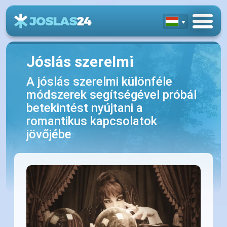
Jóslás szerelmi
A jóslás szerelmi különféle
módszerek segítségével próbál
betekintést nyújtani a
romantikus kapcsolatok
jövőjébe