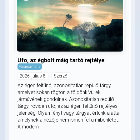
Ufo, az égbolt máig tartó rejtélye
Paranormális
2026. július 8.
Szerző:
Az égen feltűnő, azonosítatlan repülő tárgy,
amelyet sokan rögtön a földönkívüliek
járművének gondolnak. Azonosítatlan repülő
tárgy, röviden ufo, ez az égen feltűnő rejtélyes
jelenség. Olyan fényt vagy tárgyat értünk alatta,
amelynek a nézője nem ismeri fel a mibenlétét.
A modern...