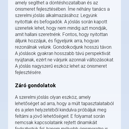
amely segíthet a döntéshozatalban és az
önismeret fejlesztésében. Íme néhány tanács a
szerelmi jóslás alkalmazásához. Legyünk
nyitottak és befogadók. A jóslás során kapott
üzenetek lehet, hogy nem mindig azt mondják,
amit hallani szeretnénk. Fontos, hogy nyitottan
álljunk hozzájuk, és figyeljünk arra, hogyan
rezonálnak velünk. Gondolkodjunk hosszú távon.
A jóslások gyakran hosszabb távú perspektívát
nyújtanak, ezért ne várjunk azonnali változásokat.
A jóslás nagyszerű eszköz lehet az önismeret
fejlesztésére.
Záró gondolatok
A szerelmi jóslás olyan eszköz, amely
lehetőséget ad arra, hogy a múlt tapasztalataiból
és a jelen helyzetéből kiindulva próbáljuk meg
feltárni a jövő lehetőségeit. E folyamat során
nemcsak kapcsolataink rejtett dinamikáit
fedezhetjük fel, hanem mélyebb önismeretre is