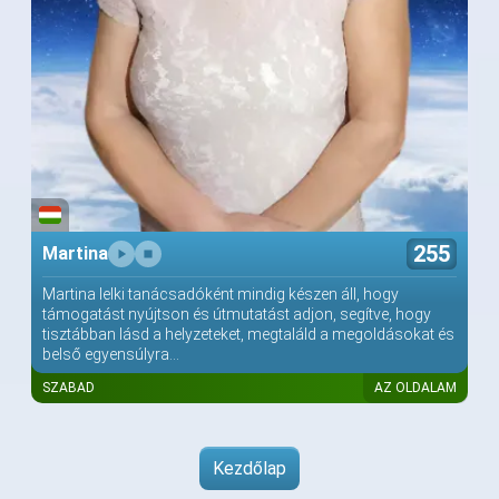
255
Martina
Martina lelki tanácsadóként mindig készen áll, hogy
támogatást nyújtson és útmutatást adjon, segítve, hogy
tisztábban lásd a helyzeteket, megtaláld a megoldásokat és
belső egyensúlyra...
SZABAD
AZ OLDALAM
Kezdőlap