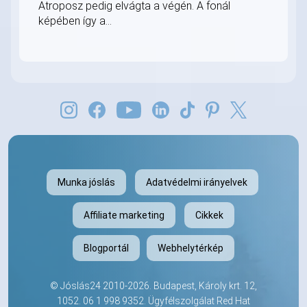
Atroposz pedig elvágta a végén. A fonál
képében így a...
Munka jóslás
Adatvédelmi irányelvek
Affiliate marketing
Cikkek
Blogportál
Webhelytérkép
©
Jóslás24
2010-2026. Budapest, Károly krt. 12,
1052.
06 1 998 9352
. Ügyfélszolgálat Red Hat