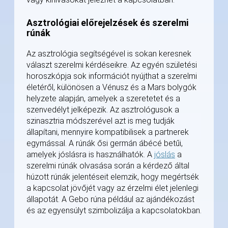
Asztrológiai előrejelzések és szerelmi
rúnák
Az asztrológia segítségével is sokan keresnek
választ szerelmi kérdéseikre. Az egyén születési
horoszkópja sok információt nyújthat a szerelmi
életéről, különösen a Vénusz és a Mars bolygók
helyzete alapján, amelyek a szeretetet és a
szenvedélyt jelképezik. Az asztrológusok a
szinasztria módszerével azt is meg tudják
állapítani, mennyire kompatibilisek a partnerek
egymással. A rúnák ősi germán ábécé betűi,
amelyek jóslásra is használhatók. A
jóslás
a
szerelmi rúnák olvasása során a kérdező által
húzott rúnák jelentéseit elemzik, hogy megértsék
a kapcsolat jövőjét vagy az érzelmi élet jelenlegi
állapotát. A Gebo rúna például az ajándékozást
és az egyensúlyt szimbolizálja a kapcsolatokban.