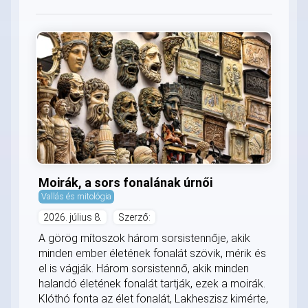
Moirák, a sors fonalának úrnői
Vallás és mitológia
2026. július 8.
Szerző:
A görög mítoszok három sorsistennője, akik
minden ember életének fonalát szövik, mérik és
el is vágják. Három sorsistennő, akik minden
halandó életének fonalát tartják, ezek a moirák.
Klóthó fonta az élet fonalát, Lakheszisz kimérte,