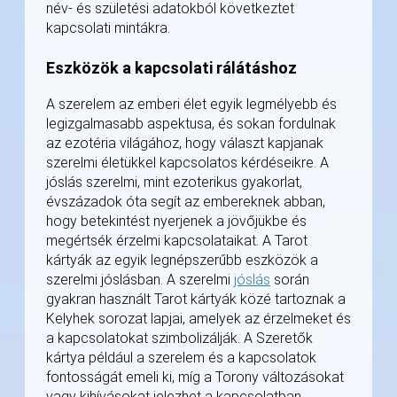
név- és születési adatokból következtet
kapcsolati mintákra.
Eszközök a kapcsolati rálátáshoz
A szerelem az emberi élet egyik legmélyebb és
legizgalmasabb aspektusa, és sokan fordulnak
az ezotéria világához, hogy választ kapjanak
szerelmi életükkel kapcsolatos kérdéseikre. A
jóslás szerelmi, mint ezoterikus gyakorlat,
évszázadok óta segít az embereknek abban,
hogy betekintést nyerjenek a jövőjükbe és
megértsék érzelmi kapcsolataikat. A Tarot
kártyák az egyik legnépszerűbb eszközök a
szerelmi jóslásban. A szerelmi
jóslás
során
gyakran használt Tarot kártyák közé tartoznak a
Kelyhek sorozat lapjai, amelyek az érzelmeket és
a kapcsolatokat szimbolizálják. A Szeretők
kártya például a szerelem és a kapcsolatok
fontosságát emeli ki, míg a Torony változásokat
vagy kihívásokat jelezhet a kapcsolatban.