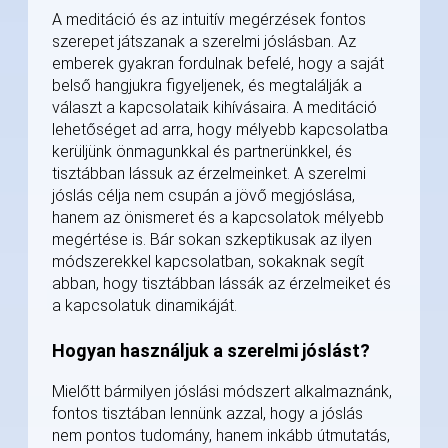
A meditáció és az intuitív megérzések fontos
szerepet játszanak a szerelmi jóslásban. Az
emberek gyakran fordulnak befelé, hogy a saját
belső hangjukra figyeljenek, és megtalálják a
választ a kapcsolataik kihívásaira. A meditáció
lehetőséget ad arra, hogy mélyebb kapcsolatba
kerüljünk önmagunkkal és partnerünkkel, és
tisztábban lássuk az érzelmeinket. A szerelmi
jóslás célja nem csupán a jövő megjóslása,
hanem az önismeret és a kapcsolatok mélyebb
megértése is. Bár sokan szkeptikusak az ilyen
módszerekkel kapcsolatban, sokaknak segít
abban, hogy tisztábban lássák az érzelmeiket és
a kapcsolatuk dinamikáját.
Hogyan használjuk a szerelmi jóslást?
Mielőtt bármilyen jóslási módszert alkalmaznánk,
fontos tisztában lennünk azzal, hogy a jóslás
nem pontos tudomány, hanem inkább útmutatás,