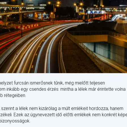
elyzet furcsán ismerősnek tűnik, még mielőtt teljesen
m inkább egy csendes érzés: mintha a lélek már érintette volna
bb rétegeiben.
ja szerint a lélek nem kizárólag a múlt emlékeit hordozza, hanem
rzékeli. Ezek az úgynevezett idő előtti emlékek nem konkrét képe
bizonyosságok.