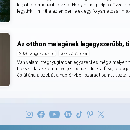
legjobb formánkat hozzuk. Hogy mindig teljes gőzzel pö
legyünk – mintha az emberi lélek egy folyamatosan max
Az otthon melegének legegyszerűbb, ti
2026. augusztus 5.
Szerző: Ancsa
Van valami megnyugtatóan egyszerű és mégis mélyen fe
hosszú, fárasztó nap végén behúzódunk a friss, ropogó
és átjárja a szobát a napfényben száradt pamut tiszta, utá