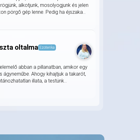
rögjünk, alkotjunk, mosolyogjunk és jelen
on pörgő gép lenne. Pedig ha éjszaka...
szta oltalma
Ezoterika
lemelő abban a pillanatban, amikor egy
s ágyneműbe. Ahogy kihajtjuk a takarót,
nozhatatlan illata, a testünk...