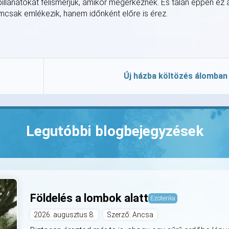
pillanatokat felismerjük, amikor megérkeznek. És talán éppen ez 
nemcsak emlékezik, hanem időnként előre is érez.
Új házba költözés álomban
Legutóbbi blogbejegyzések
Földelés a lombok alatt
Ezoterika
2026. augusztus 8.
Szerző: Ancsa