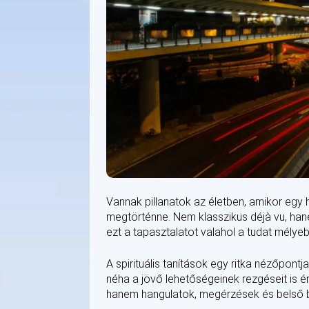
Vannak pillanatok az életben, amikor egy h
megtörténne. Nem klasszikus déjà vu, hane
ezt a tapasztalatot valahol a tudat mélye
A spirituális tanítások egy ritka nézőpont
néha a jövő lehetőségeinek rezgéseit is é
hanem hangulatok, megérzések és belső 