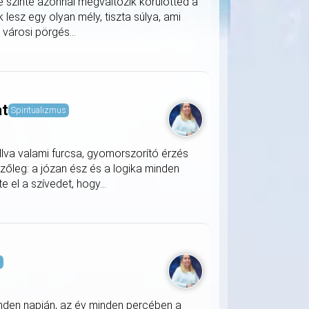
e szinte azonnal megváltozik körülötted a
lesz egy olyan mély, tiszta súlya, ami
a városi pörgés...
at
Spiritualizmus
llva valami furcsa, gyomorszorító érzés
zőleg: a józan ész és a logika minden
 el a szívedet, hogy...
s
nden napján, az év minden percében a