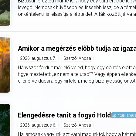
Biztosan érezted már te is, ahogy egy sűrű erdőbe lépv
levegő. Nemcsak hűvösebb és frissebb lesz, de a térnek 
önkéntelenül is lelassítja a lépteidet. A fák között járva 
Amikor a megérzés előbb tudja az igaz
2026. augusztus 7.
Szerző: Ancsa
Hányszor fordult már elő veled, hogy egy döntés előtt á
figyelmeztetett: „ez nem a te utad”? Vagy éppen ellenke
ellenérve dacára egy hirtelen, meleg bizonyosság öntötte
Elengedésre tanít a fogyó Hold
Spiritualizmu
2026. augusztus 6.
Szerző: Ancsa
Hajlamosak vagyunk azt várni magunktól, hogy a hét mi