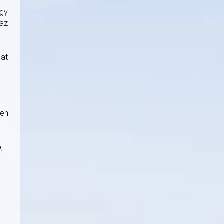
ogy
 az
lat
ben
,
s