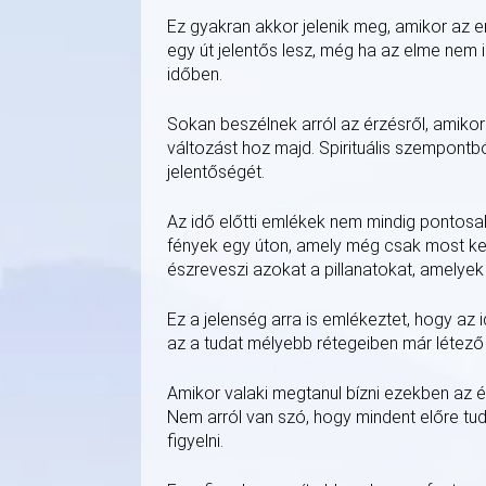
Ez gyakran akkor jelenik meg, amikor az e
egy út jelentős lesz, még ha az elme nem is
időben.
Sokan beszélnek arról az érzésről, amikor
változást hoz majd. Spirituális szempontbó
jelentőségét.
Az idő előtti emlékek nem mindig pontosak
fények egy úton, amely még csak most kezd
észreveszi azokat a pillanatokat, amelyek
Ez a jelenség arra is emlékeztet, hogy az i
az a tudat mélyebb rétegeiben már létező 
Amikor valaki megtanul bízni ezekben az ér
Nem arról van szó, hogy mindent előre tud
figyelni.