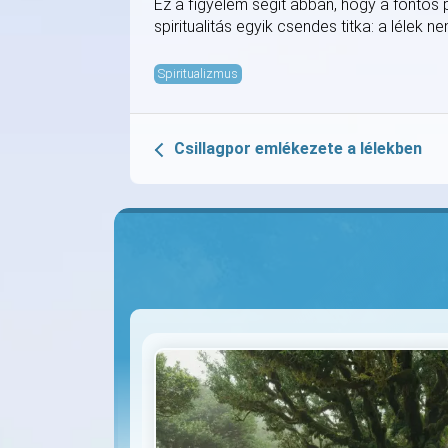
Ez a figyelem segít abban, hogy a fontos 
spiritualitás egyik csendes titka: a lélek 
Spiritualizmus
Csillagpor emlékezete a lélekben