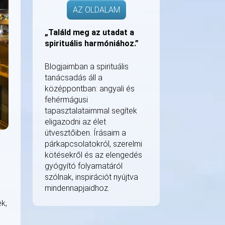
AZ OLDALAM
„Találd meg az utadat a
spirituális harmóniához.”
Blogjaimban a spirituális
tanácsadás áll a
középpontban: angyali és
fehérmágusi
tapasztalataimmal segítek
eligazodni az élet
útvesztőiben. Írásaim a
párkapcsolatokról, szerelmi
kötésekről és az elengedés
gyógyító folyamatáról
szólnak, inspirációt nyújtva
mindennapjaidhoz.
k,