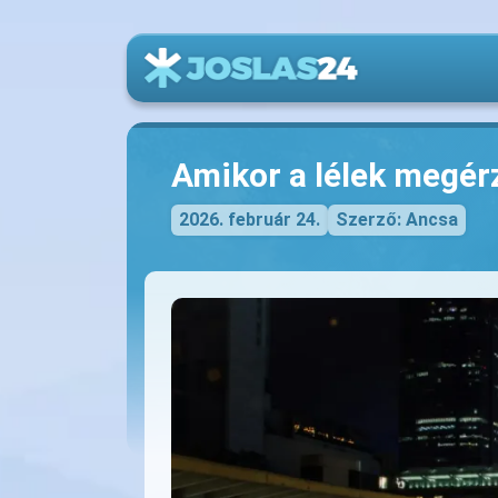
Amikor a lélek megérz
2026. február 24.
Szerző: Ancsa