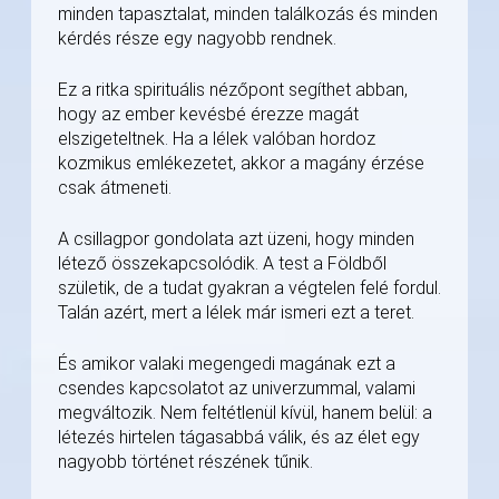
minden tapasztalat, minden találkozás és minden
kérdés része egy nagyobb rendnek.
Ez a ritka spirituális nézőpont segíthet abban,
hogy az ember kevésbé érezze magát
elszigeteltnek. Ha a lélek valóban hordoz
kozmikus emlékezetet, akkor a magány érzése
csak átmeneti.
A csillagpor gondolata azt üzeni, hogy minden
létező összekapcsolódik. A test a Földből
születik, de a tudat gyakran a végtelen felé fordul.
Talán azért, mert a lélek már ismeri ezt a teret.
És amikor valaki megengedi magának ezt a
csendes kapcsolatot az univerzummal, valami
megváltozik. Nem feltétlenül kívül, hanem belül: a
létezés hirtelen tágasabbá válik, és az élet egy
nagyobb történet részének tűnik.