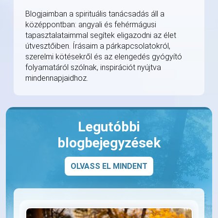
Blogjaimban a spirituális tanácsadás áll a
középpontban: angyali és fehérmágusi
tapasztalataimmal segítek eligazodni az élet
útvesztőiben. Írásaim a párkapcsolatokról,
szerelmi kötésekről és az elengedés gyógyító
folyamatáról szólnak, inspirációt nyújtva
mindennapjaidhoz.
Legutóbbi
blogbejegyzések
OLVASS EL MINDENT