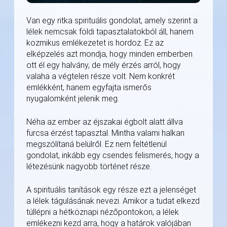
Van egy ritka spirituális gondolat, amely szerint a
lélek nemcsak földi tapasztalatokból áll, hanem
kozmikus emlékezetet is hordoz. Ez az
elképzelés azt mondja, hogy minden emberben
ott él egy halvány, de mély érzés arról, hogy
valaha a végtelen része volt. Nem konkrét
emlékként, hanem egyfajta ismerős
nyugalomként jelenik meg.
Néha az ember az éjszakai égbolt alatt állva
furcsa érzést tapasztal. Mintha valami halkan
megszólítaná belülről. Ez nem feltétlenül
gondolat, inkább egy csendes felismerés, hogy a
létezésünk nagyobb történet része.
A spirituális tanítások egy része ezt a jelenséget
a lélek tágulásának nevezi. Amikor a tudat elkezd
túllépni a hétköznapi nézőpontokon, a lélek
emlékezni kezd arra, hogy a határok valójában