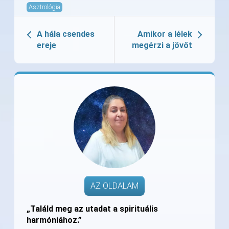
Asztrológia
A hála csendes
Amikor a lélek
ereje
megérzi a jövőt
AZ OLDALAM
„Találd meg az utadat a spirituális
harmóniához.”