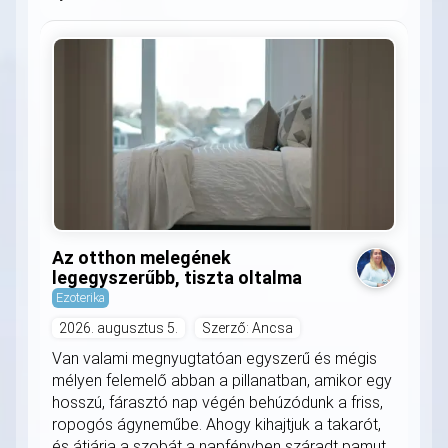
Az otthon melegének
legegyszerűbb, tiszta oltalma
Ezoterika
2026. augusztus 5.
Szerző: Ancsa
Van valami megnyugtatóan egyszerű és mégis
mélyen felemelő abban a pillanatban, amikor egy
hosszú, fárasztó nap végén behúzódunk a friss,
ropogós ágyneműbe. Ahogy kihajtjuk a takarót,
és átjárja a szobát a napfényben száradt pamut