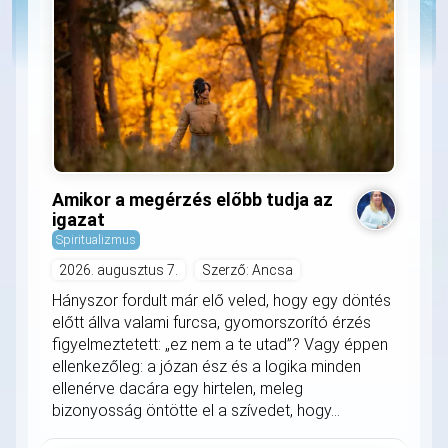
Amikor a megérzés előbb tudja az
igazat
Spiritualizmus
2026. augusztus 7.
Szerző: Ancsa
Hányszor fordult már elő veled, hogy egy döntés
előtt állva valami furcsa, gyomorszorító érzés
figyelmeztetett: „ez nem a te utad”? Vagy éppen
ellenkezőleg: a józan ész és a logika minden
ellenérve dacára egy hirtelen, meleg
bizonyosság öntötte el a szívedet, hogy...