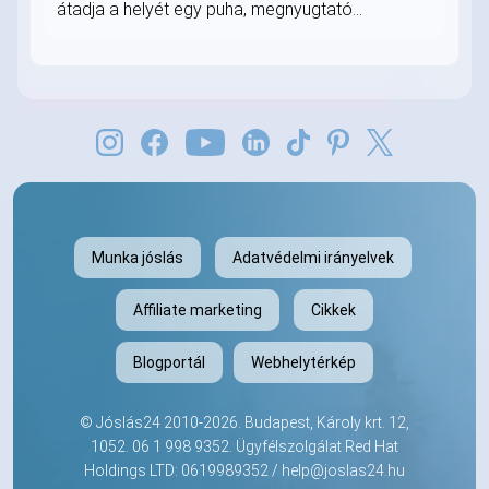
átadja a helyét egy puha, megnyugtató...
Munka jóslás
Adatvédelmi irányelvek
Affiliate marketing
Cikkek
Blogportál
Webhelytérkép
©
Jóslás24
2010-2026. Budapest, Károly krt. 12,
1052.
06 1 998 9352
. Ügyfélszolgálat Red Hat
Holdings LTD: 0619989352 /
help@joslas24.hu