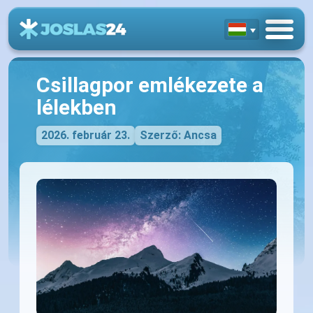
Csillagpor emlékezete a
lélekben
2026. február 23.
Szerző: Ancsa