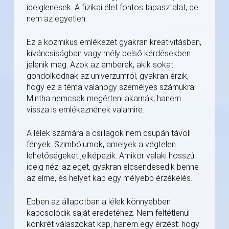
ideiglenesek. A fizikai élet fontos tapasztalat, de
nem az egyetlen.
Ez a kozmikus emlékezet gyakran kreativitásban,
kíváncsiságban vagy mély belső kérdésekben
jelenik meg. Azok az emberek, akik sokat
gondolkodnak az univerzumról, gyakran érzik,
hogy ez a téma valahogy személyes számukra.
Mintha nemcsak megérteni akarnák, hanem
vissza is emlékeznének valamire.
A lélek számára a csillagok nem csupán távoli
fények. Szimbólumok, amelyek a végtelen
lehetőségeket jelképezik. Amikor valaki hosszú
ideig nézi az eget, gyakran elcsendesedik benne
az elme, és helyet kap egy mélyebb érzékelés.
Ebben az állapotban a lélek könnyebben
kapcsolódik saját eredetéhez. Nem feltétlenül
konkrét válaszokat kap, hanem egy érzést: hogy