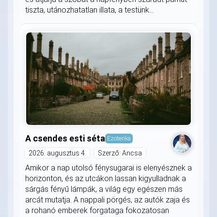
tiszta, utánozhatatlan illata, a testünk...
A csendes esti séta
Ezoterika
2026. augusztus 4.
Szerző: Ancsa
Amikor a nap utolsó fénysugarai is elenyésznek a
horizonton, és az utcákon lassan kigyulladnak a
sárgás fényű lámpák, a világ egy egészen más
arcát mutatja. A nappali pörgés, az autók zaja és
a rohanó emberek forgataga fokozatosan