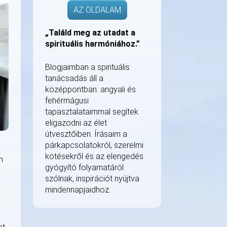
AZ OLDALAM
„Találd meg az utadat a
spirituális harmóniához.”
Blogjaimban a spirituális
tanácsadás áll a
középpontban: angyali és
fehérmágusi
tapasztalataimmal segítek
eligazodni az élet
útvesztőiben. Írásaim a
párkapcsolatokról, szerelmi
kötésekről és az elengedés
n
gyógyító folyamatáról
szólnak, inspirációt nyújtva
mindennapjaidhoz.