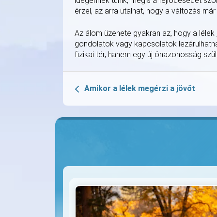
idegennek tűnik, mégis a fejlődésedet sz
érzel, az arra utalhat, hogy a változás má
Az álom üzenete gyakran az, hogy a lélek 
gondolatok vagy kapcsolatok lezárulhatna
fizikai tér, hanem egy új önazonosság szül
Amikor a lélek megérzi a jövőt