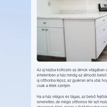
Az új házba költözés az álmok világában a
értelemben a ház mindig az álmodó belső v
új otthonba lépsz, az gyakran arra utal, 
csak a lélek szintjén.
Ha a ház világos és tágas, az belső fejlő
ismeretlen, de mégis otthonos tér azt muta