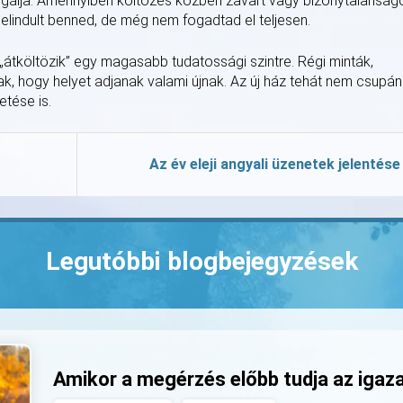
olgálja. Amennyiben költözés közben zavart vagy bizonytalanság
r elindult benned, de még nem fogadtad el teljesen.
„átköltözik” egy magasabb tudatossági szintre. Régi minták,
k, hogy helyet adjanak valami újnak. Az új ház tehát nem csupán
etése is.
Az év eleji angyali üzenetek jelentése
Legutóbbi blogbejegyzések
Amikor a megérzés előbb tudja az igaz