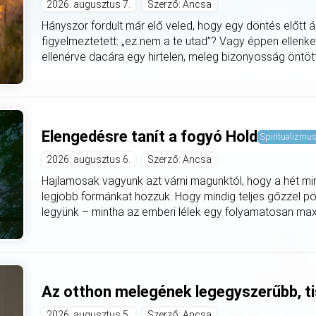
2026. augusztus 7.
Szerző: Ancsa
Hányszor fordult már elő veled, hogy egy döntés előtt á
figyelmeztetett: „ez nem a te utad”? Vagy éppen ellenke
ellenérve dacára egy hirtelen, meleg bizonyosság öntötte
Elengedésre tanít a fogyó Hold
Spiritualizmu
2026. augusztus 6.
Szerző: Ancsa
Hajlamosak vagyunk azt várni magunktól, hogy a hét mi
legjobb formánkat hozzuk. Hogy mindig teljes gőzzel pö
legyünk – mintha az emberi lélek egy folyamatosan max
Az otthon melegének legegyszerűbb, ti
2026. augusztus 5.
Szerző: Ancsa