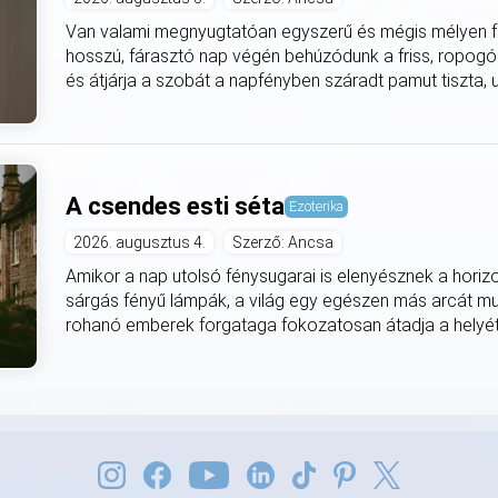
Van valami megnyugtatóan egyszerű és mégis mélyen fe
hosszú, fárasztó nap végén behúzódunk a friss, ropogó
és átjárja a szobát a napfényben száradt pamut tiszta, utá
A csendes esti séta
Ezoterika
2026. augusztus 4.
Szerző: Ancsa
Amikor a nap utolsó fénysugarai is elenyésznek a horiz
sárgás fényű lámpák, a világ egy egészen más arcát mut
rohanó emberek forgataga fokozatosan átadja a helyét