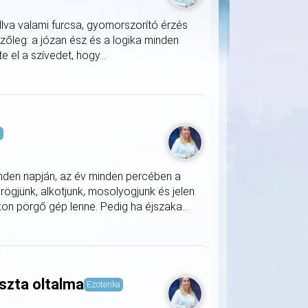
llva valami furcsa, gyomorszorító érzés
zőleg: a józan ész és a logika minden
 el a szívedet, hogy...
s
nden napján, az év minden percében a
rögjünk, alkotjunk, mosolyogjunk és jelen
on pörgő gép lenne. Pedig ha éjszaka...
szta oltalma
Ezoterika