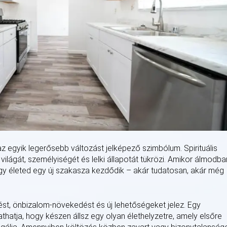
z egyik legerősebb változást jelképező szimbólum. Spirituális
ilágát, személyiségét és lelki állapotát tükrözi. Amikor álmodba
hogy életed egy új szakasza kezdődik – akár tudatosan, akár még
dést, önbizalom-növekedést és új lehetőségeket jelez. Egy
thatja, hogy készen állsz egy olyan élethelyzetre, amely elsőre