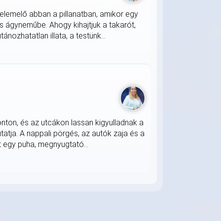
lemelő abban a pillanatban, amikor egy
s ágyneműbe. Ahogy kihajtjuk a takarót,
nozhatatlan illata, a testünk...
onton, és az utcákon lassan kigyulladnak a
atja. A nappali pörgés, az autók zaja és a
 egy puha, megnyugtató...