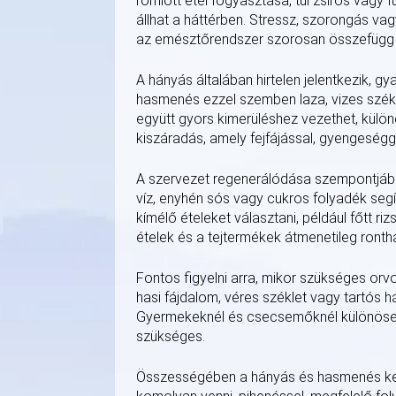
romlott étel fogyasztása, túl zsíros vagy f
állhat a háttérben. Stressz, szorongás vag
az emésztőrendszer szorosan összefügg a
A hányás általában hirtelen jelentkezik, 
hasmenés ezzel szemben laza, vizes székle
együtt gyors kimerüléshez vezethet, külö
kiszáradás, amely fejfájással, gyengeségg
A szervezet regenerálódása szempontjábó
víz, enyhén sós vagy cukros folyadék segít
kímélő ételeket választani, például főtt riz
ételek és a tejtermékek átmenetileg rontha
Fontos figyelni arra, mikor szükséges orvo
hasi fájdalom, véres széklet vagy tartós 
Gyermekeknél és csecsemőknél különösen g
szükséges.
Összességében a hányás és hasmenés kelle