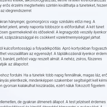
űszeres ételek, alkoholfogyasztás, illetve hirtelen étrendváltozás 
y erős érzelmi megterhelés szintén kiválthatja a tüneteket, hisze
z idegrendszerrel.
gyakran hányinger, gyomorgörcs vagy szédülés előzi meg. A
tet jelent, amely naponta többször is előfordulhat. A két tünet
nösen gyermekeknél és időseknél. A legnagyobb veszély ilyenkor
el, szájszárazsággal és csökkent vizeletmennyiséggel járhat.
l kulcsfontosságú a folyadékpótlás. Apró kortyokban fogyaszt
het visszaállítani az egyensúlyt. A táplálkozásnál ilyenkor érde
st, banánt, pirítóst vagy reszelt almát. A nehéz, zsíros, fűszeres
tják az állapotot.
shoz fordulni. Ha a tünetek több napig fennállnak, magas láz, er
hányás jelentkezik, mindenképpen szakember segítségét kell kérni
yorsan kialakulhat kiszáradás, ezért náluk fokozott figyelem
metlen, de gyakran átmeneti állapot. A test jelzéseit érdemes