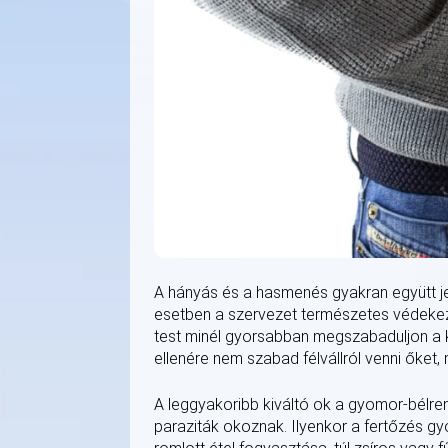
A hányás és a hasmenés gyakran együtt jele
esetben a szervezet természetes védekező
test minél gyorsabban megszabaduljon a k
ellenére nem szabad félvállról venni őket
A leggyakoribb kiváltó ok a gyomor-bélren
paraziták okoznak. Ilyenkor a fertőzés g