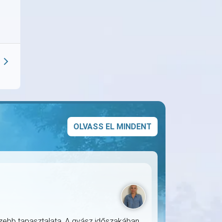
OLVASS EL MINDENT
ezebb tapasztalata. A gyász időszakában