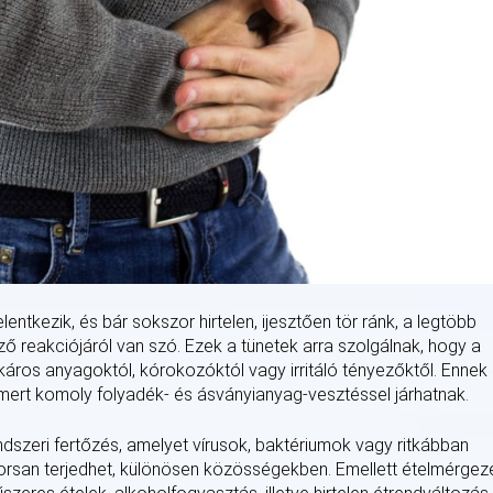
ntkezik, és bár sokszor hirtelen, ijesztően tör ránk, a legtöbb
 reakciójáról van szó. Ezek a tünetek arra szolgálnak, hogy a
áros anyagoktól, kórokozóktól vagy irritáló tényezőktől. Ennek
, mert komoly folyadék- és ásványianyag-vesztéssel járhatnak.
dszeri fertőzés, amelyet vírusok, baktériumok vagy ritkábban
yorsan terjedhet, különösen közösségekben. Emellett ételmérgez