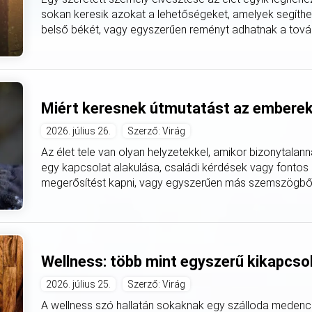
sokan keresik azokat a lehetőségeket, amelyek segíthet
belső békét, vagy egyszerűen reményt adhatnak a továb
Miért keresnek útmutatást az embere
2026. július 26.
Szerző: Virág
Az élet tele van olyan helyzetekkel, amikor bizonytalan
egy kapcsolat alakulása, családi kérdések vagy fontos
megerősítést kapni, vagy egyszerűen más szemszögből lát
Wellness: több mint egyszerű kikapcso
2026. július 25.
Szerző: Virág
A wellness szó hallatán sokaknak egy szálloda medencé