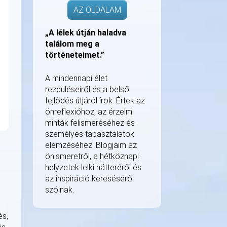
AZ OLDALAM
„A lélek útján haladva
találom meg a
történeteimet.”
A mindennapi élet
rezdüléseiről és a belső
fejlődés útjáról írok. Értek az
önreflexióhoz, az érzelmi
minták felismeréséhez és
személyes tapasztalatok
elemzéséhez. Blogjaim az
önismeretről, a hétköznapi
helyzetek lelki hátteréről és
az inspiráció kereséséről
szólnak.
és,