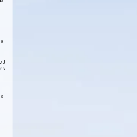
is
n
 a
ott
mes
ős
.