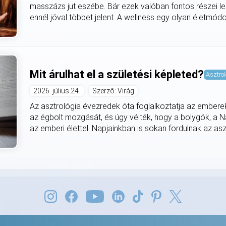
masszázs jut eszébe. Bár ezek valóban fontos részei l
ennél jóval többet jelent. A wellness egy olyan életmódo
Mit árulhat el a születési képleted?
Asztrol
2026. július 24.
Szerző: Virág
Az asztrológia évezredek óta foglalkoztatja az embereket
az égbolt mozgását, és úgy vélték, hogy a bolygók, a N
az emberi élettel. Napjainkban is sokan fordulnak az asz