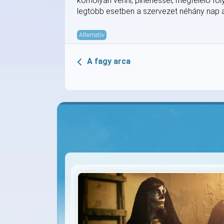
komolyan venni, pihenéssel, megfelelő fol
legtöbb esetben a szervezet néhány nap ala
Alternatív
A fagy arca