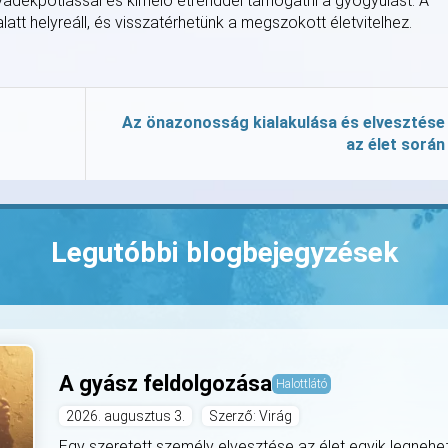
yadékpótlással és kímélő étrenddel támogatni a gyógyulást. A
tt helyreáll, és visszatérhetünk a megszokott életvitelhez.
Az önazonosság kialakulása és elvesztése
az élet során
Legutóbbi blogbejegyzések
A gyász feldolgozása
Halottlátó
2026. augusztus 3.
Szerző: Virág
Egy szeretett személy elvesztése az élet egyik legneh