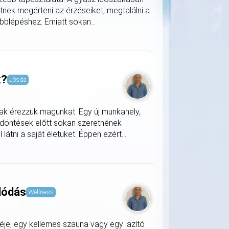
nek megérteni az érzéseiket, megtalálni a
blépéshez. Emiatt sokan...
k?
Jósda
nak érezzük magunkat. Egy új munkahely,
 döntések előtt sokan szeretnének
ni a saját életüket. Éppen ezért...
lódás
Wellness
je, egy kellemes szauna vagy egy lazító