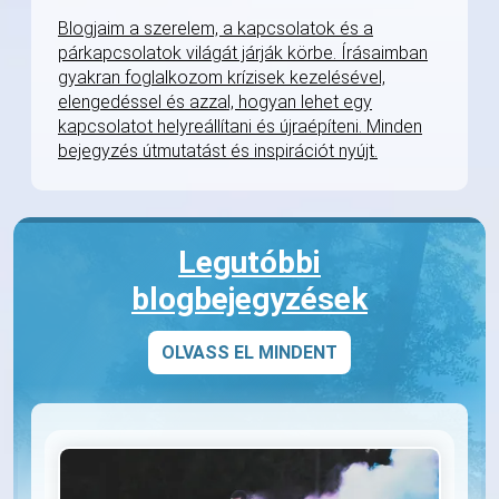
Blogjaim a szerelem, a kapcsolatok és a
párkapcsolatok világát járják körbe. Írásaimban
gyakran foglalkozom krízisek kezelésével,
elengedéssel és azzal, hogyan lehet egy
kapcsolatot helyreállítani és újraépíteni. Minden
bejegyzés útmutatást és inspirációt nyújt.
Legutóbbi
blogbejegyzések
OLVASS EL MINDENT