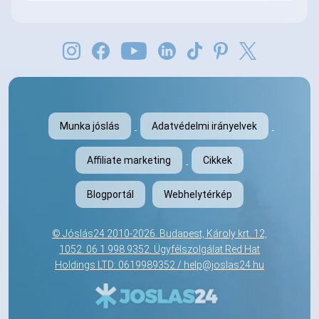
Munka jóslás
Adatvédelmi irányelvek
Affiliate marketing
Cikkek
Blogportál
Webhelytérkép
©
Jóslás24
2010-2026. Budapest, Károly krt. 12,
1052.
06 1 998 9352
. Ügyfélszolgálat Red Hat
Holdings LTD: 0619989352 /
help@joslas24.hu