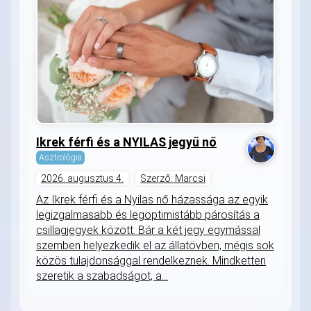
Ikrek férfi és a NYILAS jegyű nő
Asztrológia
2026. augusztus 4.
Szerző: Marcsi
Az Ikrek férfi és a Nyilas nő házassága az egyik
legizgalmasabb és legoptimistább párosítás a
csillagjegyek között. Bár a két jegy egymással
szemben helyezkedik el az állatövben, mégis sok
közös tulajdonsággal rendelkeznek. Mindketten
szeretik a szabadságot, a...