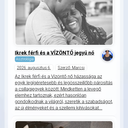
Ikrek férfi és a VÍZÖNTŐ jegyű nő
Asztrológia
2026. augusztus 6.
Szerző: Marcsi
Az Ikrek férfi és a Vízöntő nő házassága az
egyik legígéretesebb és legösszeillőbb párosítás
a csillagjegyek között. Mindketten a levegő
elemhez tartoznak, ezért hasonlóan
gondolkodnak a világról, szeretik a szabadságot,
az új élményeket és a szellemi kihívásokat....