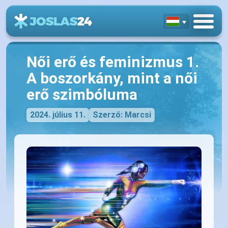
Női erő és feminizmus 1.
A boszorkány, mint a női
erő szimbóluma
2024. július 11.
Szerző: Marcsi