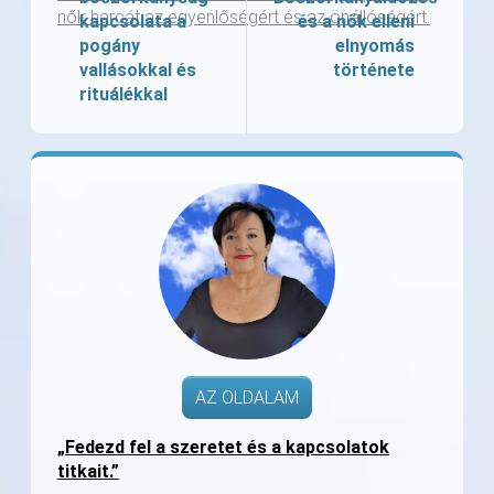
nők harcát az egyenlőségért és az önállóságért.
kapcsolata a
és a nők elleni
pogány
elnyomás
vallásokkal és
története
rituálékkal
AZ OLDALAM
„Fedezd fel a szeretet és a kapcsolatok
titkait.”