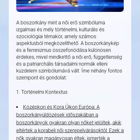
A boszorkány mint a női erő szimbóluma
izgalmas és mély történelmi, kulturális és
szociológiai témakör, amely számos
aspektusból megközelíthető. A boszorkánykép
és a feminizmus összefonódása különösen
érdekes, mivel mindkettő a női erő, függetlenség
és a patriarchális társadalmi normák elleni
küzdelem szimbólumává vált. Íme néhány fontos
szempont és gondolat:
1. Történelmi Kontextus
Középkori és Kora Újkori Európa: A
boszorkányüldözések időszakában a
boszorkányok gyakran olyan nőket jelöltek, akik
eltértek a korabeli női szerepelvárásoktól. Ezek a
nők gyakran magányosan éltek, ismerték a