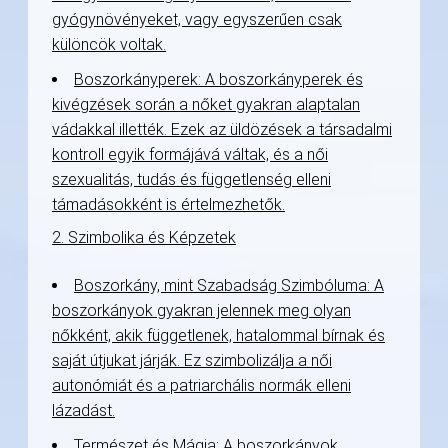
gyógynövényeket, vagy egyszerűen csak
különcök voltak.
Boszorkányperek: A boszorkányperek és
kivégzések során a nőket gyakran alaptalan
vádakkal illették. Ezek az üldözések a társadalmi
kontroll egyik formájává váltak, és a női
szexualitás, tudás és függetlenség elleni
támadásokként is értelmezhetők.
2. Szimbolika és Képzetek
Boszorkány, mint Szabadság Szimbóluma: A
boszorkányok gyakran jelennek meg olyan
nőkként, akik függetlenek, hatalommal bírnak és
saját útjukat járják. Ez szimbolizálja a női
autonómiát és a patriarchális normák elleni
lázadást.
Természet és Mágia: A boszorkányok