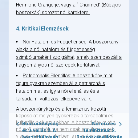
Hermione Grangerje, vagy a “ Charmed” (Bűbájos
boszorkák) sorozat női karakterei.
4. Kritikai Elemzések
Női Hatalom és Függetlenség: A boszorkány
alakja a női hatalom és függetlenség
szimbólumaként szolgálhat, amely szembeszáll a
hagyományos női szerepek korlátaival.
Patriarchális Ellenállás: A boszorkány mint
figura gyakran szemben áll a patriarchális
hatalommal, és így a női ellenállás és a
társadalmi változás jelképévé válik.
A boszorkánykép és a feminizmus közötti
kapcsolat mélyen gyökerezik a társadalmi és
kulturális diskurzusokban. A boszorkány mint a
Boszorkányság
Női erő és
női erő szimbóluma nem csak a múltba vezet
és a vallás 2. A
feminizmus 2.
vissza, hanem a jelenben is releváns, inspirálva a
boszorkányság
Boszorkányüldözés