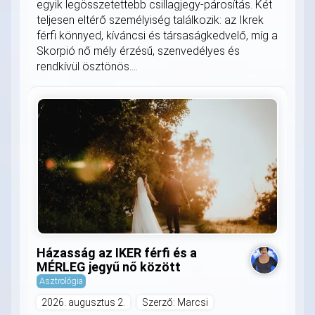
egyik legösszetettebb csillagjegy-párosítás. Két
teljesen eltérő személyiség találkozik: az Ikrek
férfi könnyed, kíváncsi és társaságkedvelő, míg a
Skorpió nő mély érzésű, szenvedélyes és
rendkívül ösztönös....
Házasság az IKER férfi és a
MÉRLEG jegyű nő között
Asztrológia
2026. augusztus 2.
Szerző: Marcsi