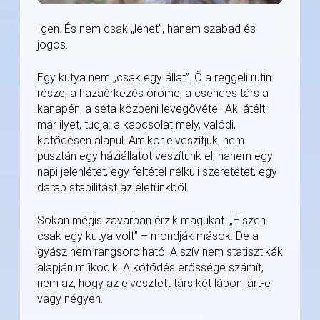
Igen. És nem csak „lehet”, hanem szabad és
jogos.
Egy kutya nem „csak egy állat”. Ő a reggeli rutin
része, a hazaérkezés öröme, a csendes társ a
kanapén, a séta közbeni levegővétel. Aki átélt
már ilyet, tudja: a kapcsolat mély, valódi,
kötődésen alapul. Amikor elveszítjük, nem
pusztán egy háziállatot veszítünk el, hanem egy
napi jelenlétet, egy feltétel nélküli szeretetet, egy
darab stabilitást az életünkből.
Sokan mégis zavarban érzik magukat. „Hiszen
csak egy kutya volt” – mondják mások. De a
gyász nem rangsorolható. A szív nem statisztikák
alapján működik. A kötődés erőssége számít,
nem az, hogy az elvesztett társ két lábon járt-e
vagy négyen.