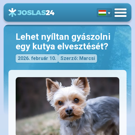
Lehet nyíltan gyászolni
egy kutya elvesztését?
2026. február 10.
Szerző: Marcsi