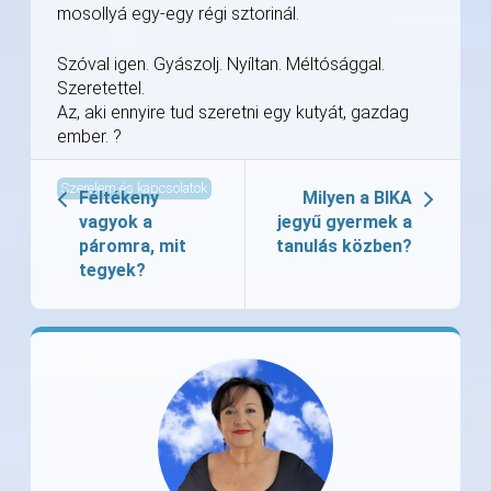
mosollyá egy-egy régi sztorinál.
Szóval igen. Gyászolj. Nyíltan. Méltósággal.
Szeretettel.
Az, aki ennyire tud szeretni egy kutyát, gazdag
ember. ?
Szerelem és kapcsolatok
Féltékeny
Milyen a BIKA
vagyok a
jegyű gyermek a
páromra, mit
tanulás közben?
tegyek?