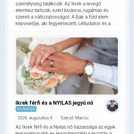
személyiség találkozik. Az Ikrek a levegő
elemhez tartozik, ezért kíváncsi, rugalmas és
szereti a változatosságot. A Bak a föld elem
képviselője, aki fegyelmezett, céltudatos és a...
Ikrek férfi és a NYILAS jegyű nő
Asztrológia
2026. augusztus 4.
Szerző: Marcsi
Az Ikrek férfi és a Nyilas nő házassága az egyik
legizgalmasabb és legoptimistább párosítás a