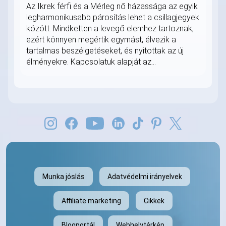
Az Ikrek férfi és a Mérleg nő házassága az egyik
legharmonikusabb párosítás lehet a csillagjegyek
között. Mindketten a levegő elemhez tartoznak,
ezért könnyen megértik egymást, élvezik a
tartalmas beszélgetéseket, és nyitottak az új
élményekre. Kapcsolatuk alapját az...
Munka jóslás
Adatvédelmi irányelvek
Affiliate marketing
Cikkek
Blogportál
Webhelytérkép