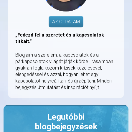
AZ OLDALAM
„Fedezd fel a szeretet és a kapcsolatok
titkait.”
Blogjaim a szerelem, a kapcsolatok és a
párkapcsolatok világát járják körbe. Írásaimban
gyakran foglalkozom krízisek kezelésével,
elengedéssel és azzal, hogyan lehet egy
kapcsolatot helyreállítani és újraépíteni. Minden
bejegyzés útmutatást és inspirációt nyújt.
Legutóbbi
blogbejegyzések