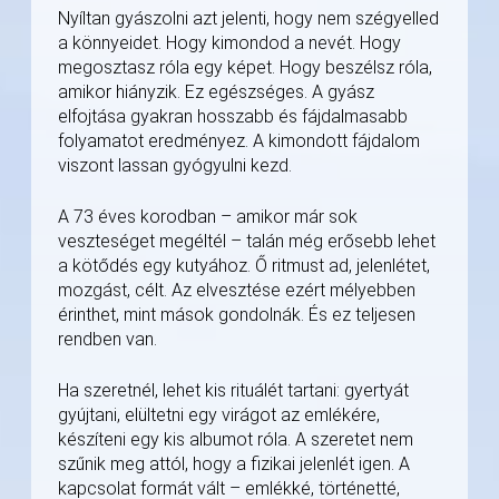
Nyíltan gyászolni azt jelenti, hogy nem szégyelled
a könnyeidet. Hogy kimondod a nevét. Hogy
megosztasz róla egy képet. Hogy beszélsz róla,
amikor hiányzik. Ez egészséges. A gyász
elfojtása gyakran hosszabb és fájdalmasabb
folyamatot eredményez. A kimondott fájdalom
viszont lassan gyógyulni kezd.
A 73 éves korodban – amikor már sok
veszteséget megéltél – talán még erősebb lehet
a kötődés egy kutyához. Ő ritmust ad, jelenlétet,
mozgást, célt. Az elvesztése ezért mélyebben
érinthet, mint mások gondolnák. És ez teljesen
rendben van.
Ha szeretnél, lehet kis rituálét tartani: gyertyát
gyújtani, elültetni egy virágot az emlékére,
készíteni egy kis albumot róla. A szeretet nem
szűnik meg attól, hogy a fizikai jelenlét igen. A
kapcsolat formát vált – emlékké, történetté,