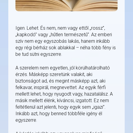
Igen. Lehet. És nem, nem vagy ettől „rossz”,
„kapkodó” vagy „hűtlen természetű”. Az emberi
szív nem egy egyszobás lakás, hanem inkább
egy régi bérház sok ablakkal – néha több fény is
be tud sütni egyszerre.
A szerelem nem egyetlen, jól körülhatárolható
érzés. Másképp szeretünk valakit, aki
biztonságot ad, és megint másképp azt, aki
felkavar, inspirál, megnevettet. Az egyik férfi
mellett lehet, hogy nyugodt vagy, hazatalálsz. A
másik mellett élénk, kíváncsi, izgatott. Ez nem
feltétlenül azt jelenti, hogy egyik sem „igazi”.
Inkább azt, hogy benned többféle igény él
egyszerre.