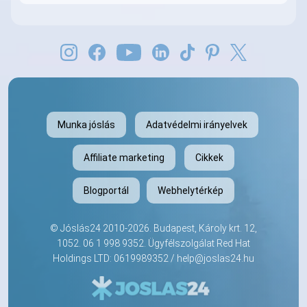
Munka jóslás
Adatvédelmi irányelvek
Affiliate marketing
Cikkek
Blogportál
Webhelytérkép
©
Jóslás24
2010-2026. Budapest, Károly krt. 12,
1052.
06 1 998 9352
. Ügyfélszolgálat Red Hat
Holdings LTD: 0619989352 /
help@joslas24.hu