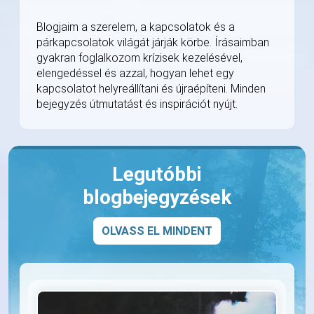
Blogjaim a szerelem, a kapcsolatok és a
párkapcsolatok világát járják körbe. Írásaimban
gyakran foglalkozom krízisek kezelésével,
elengedéssel és azzal, hogyan lehet egy
kapcsolatot helyreállítani és újraépíteni. Minden
bejegyzés útmutatást és inspirációt nyújt.
Legutóbbi
blogbejegyzések
OLVASS EL MINDENT