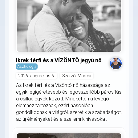
Ikrek férfi és a VÍZÖNTŐ jegyű nő
Asztrológia
2026. augusztus 6.
Szerző: Marcsi
Az Ikrek férfi és a Vízöntő nő házassága az
egyik legígéretesebb és legösszeillőbb párosítás
a csillagjegyek között. Mindketten a levegő
elemhez tartoznak, ezért hasonlóan
gondolkodnak a világról, szeretik a szabadságot,
az új élményeket és a szellemi kihívásokat....