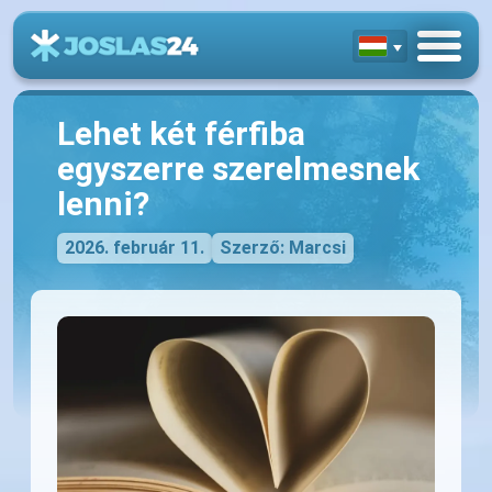
Lehet két férfiba
egyszerre szerelmesnek
lenni?
2026. február 11.
Szerző: Marcsi