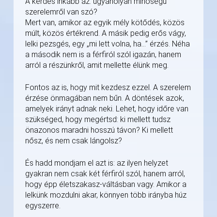
A kérdés inkább az: ugyanolyan minőségű
szerelemről van szó?
Mert van, amikor az egyik mély kötődés, közös
múlt, közös értékrend. A másik pedig erős vágy,
lelki pezsgés, egy „mi lett volna, ha…” érzés. Néha
a második nem is a férfiról szól igazán, hanem
arról a részünkről, amit mellette élünk meg.
Fontos az is, hogy mit kezdesz ezzel. A szerelem
érzése önmagában nem bűn. A döntések azok,
amelyek irányt adnak neki. Lehet, hogy időre van
szükséged, hogy megértsd: ki mellett tudsz
önazonos maradni hosszú távon? Ki mellett
nősz, és nem csak lángolsz?
És hadd mondjam el azt is: az ilyen helyzet
gyakran nem csak két férfiról szól, hanem arról,
hogy épp életszakasz-váltásban vagy. Amikor a
lelkünk mozdulni akar, könnyen több irányba húz
egyszerre.