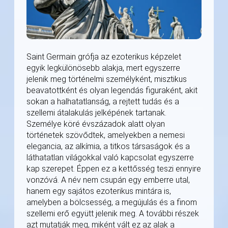
Saint Germain grófja az ezoterikus képzelet
egyik legkülönösebb alakja, mert egyszerre
jelenik meg történelmi személyként, misztikus
beavatottként és olyan legendás figuraként, akit
sokan a halhatatlanság, a rejtett tudás és a
szellemi átalakulás jelképének tartanak.
Személye köré évszázadok alatt olyan
történetek szövődtek, amelyekben a nemesi
elegancia, az alkímia, a titkos társaságok és a
láthatatlan világokkal való kapcsolat egyszerre
kap szerepet. Éppen ez a kettősség teszi ennyire
vonzóvá. A név nem csupán egy emberre utal,
hanem egy sajátos ezoterikus mintára is,
amelyben a bölcsesség, a megújulás és a finom
szellemi erő együtt jelenik meg. A további részek
azt mutatják meg, miként vált ez az alak a