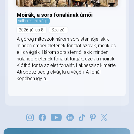
Moirák, a sors fonalának úrnői
Vallás és mitológia
2026. július 8.
Szerző:
A görög mítoszok három sorsistennője, akik
minden ember életének fonalát szövik, mérik és
el is vágják. Három sorsistennő, akik minden
halandó életének fonalát tartják, ezek a moirák.
Klóthó fonta az élet fonalát, Lakheszisz kimérte,
Atroposz pedig elvágta a végén. A fonál
képében így a...