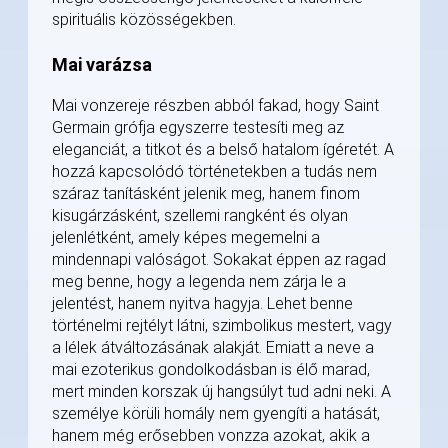
spirituális közösségekben.
Mai varázsa
Mai vonzereje részben abból fakad, hogy Saint
Germain grófja egyszerre testesíti meg az
eleganciát, a titkot és a belső hatalom ígéretét. A
hozzá kapcsolódó történetekben a tudás nem
száraz tanításként jelenik meg, hanem finom
kisugárzásként, szellemi rangként és olyan
jelenlétként, amely képes megemelni a
mindennapi valóságot. Sokakat éppen az ragad
meg benne, hogy a legenda nem zárja le a
jelentést, hanem nyitva hagyja. Lehet benne
történelmi rejtélyt látni, szimbolikus mestert, vagy
a lélek átváltozásának alakját. Emiatt a neve a
mai ezoterikus gondolkodásban is élő marad,
mert minden korszak új hangsúlyt tud adni neki. A
személye körüli homály nem gyengíti a hatását,
hanem még erősebben vonzza azokat, akik a