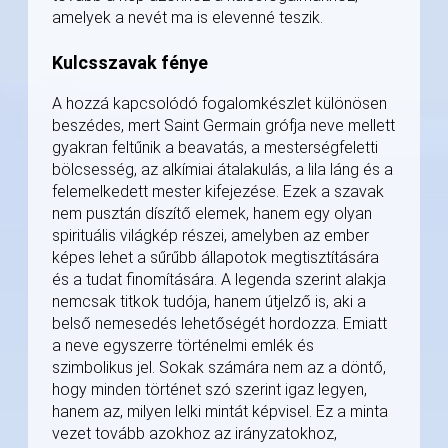
amelyek a nevét ma is elevenné teszik.
Kulcsszavak fénye
A hozzá kapcsolódó fogalomkészlet különösen
beszédes, mert Saint Germain grófja neve mellett
gyakran feltűnik a beavatás, a mesterségfeletti
bölcsesség, az alkímiai átalakulás, a lila láng és a
felemelkedett mester kifejezése. Ezek a szavak
nem pusztán díszítő elemek, hanem egy olyan
spirituális világkép részei, amelyben az ember
képes lehet a sűrűbb állapotok megtisztítására
és a tudat finomítására. A legenda szerint alakja
nemcsak titkok tudója, hanem útjelző is, aki a
belső nemesedés lehetőségét hordozza. Emiatt
a neve egyszerre történelmi emlék és
szimbolikus jel. Sokak számára nem az a döntő,
hogy minden történet szó szerint igaz legyen,
hanem az, milyen lelki mintát képvisel. Ez a minta
vezet tovább azokhoz az irányzatokhoz,