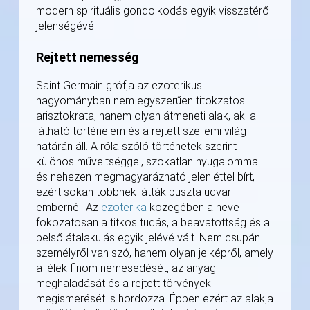
modern spirituális gondolkodás egyik visszatérő
jelenségévé.
Rejtett nemesség
Saint Germain grófja az ezoterikus
hagyományban nem egyszerűen titokzatos
arisztokrata, hanem olyan átmeneti alak, aki a
látható történelem és a rejtett szellemi világ
határán áll. A róla szóló történetek szerint
különös műveltséggel, szokatlan nyugalommal
és nehezen megmagyarázható jelenléttel bírt,
ezért sokan többnek látták puszta udvari
embernél. Az
ezoterika
közegében a neve
fokozatosan a titkos tudás, a beavatottság és a
belső átalakulás egyik jelévé vált. Nem csupán
személyről van szó, hanem olyan jelképről, amely
a lélek finom nemesedését, az anyag
meghaladását és a rejtett törvények
megismerését is hordozza. Éppen ezért az alakja