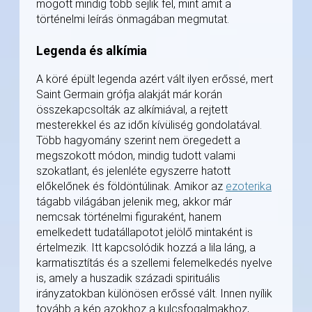
mögött mindig több sejlik fel, mint amit a
történelmi leírás önmagában megmutat.
Legenda és alkímia
A köré épült legenda azért vált ilyen erőssé, mert
Saint Germain grófja alakját már korán
összekapcsolták az alkímiával, a rejtett
mesterekkel és az időn kívüliség gondolatával.
Több hagyomány szerint nem öregedett a
megszokott módon, mindig tudott valami
szokatlant, és jelenléte egyszerre hatott
előkelőnek és földöntúlinak. Amikor az
ezoterika
tágabb világában jelenik meg, akkor már
nemcsak történelmi figuraként, hanem
emelkedett tudatállapotot jelölő mintaként is
értelmezik. Itt kapcsolódik hozzá a lila láng, a
karmatisztítás és a szellemi felemelkedés nyelve
is, amely a huszadik századi spirituális
irányzatokban különösen erőssé vált. Innen nyílik
tovább a kép azokhoz a kulcsfogalmakhoz,