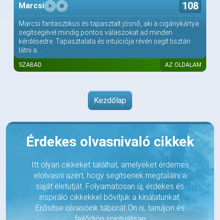
108
Marcsi
Marcsi fantasztikus és tapasztalt jósnő, aki a cigánykártya
segítségével mindig pontos válaszokat ad minden
kérdésedre. Tapasztalata és intuíciója révén segít tisztán
látni a...
SZABAD
AZ OLDALAM
Kezdőlap
Érdekes olvasnivaló cikkek
Itt olyan cikkeket találhat, amelyeket érdemes
elolvasni azért, hogy segítsenek megtalálni a
saját életutját. Folyamatosan új, érdekes és
inspiráló cikkekkel bővítjük a kínálatunkat.
Erősítse olvasóink táborát Ön is, tanuljon és
fejlődjön spirituálisan