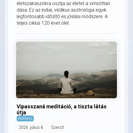
életszakaszokra osztja az életet a vimsóttari
dása. Ez az indiai, védikus asztrológia egyik
legfontosabb időzítő és jóslási módszere. A
teljes ciklus 120 évet ölel...
Vipasszaná meditáció, a tiszta látás
útja
Wellness
2026. július 8.
Szerző: