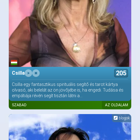
205
Csilla
Csilla egy fantasztikus spirituális segítő és tarot kártya
olvasó, aki belelát az ön jövőjébe is, ha engedi. Tudása és
empátiája révén segít tisztán látni a...
SZABAD
AZ OLDALAM
blogok