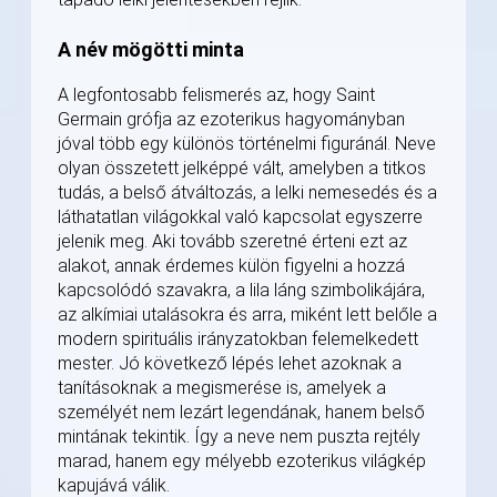
A név mögötti minta
A legfontosabb felismerés az, hogy Saint
Germain grófja az ezoterikus hagyományban
jóval több egy különös történelmi figuránál. Neve
olyan összetett jelképpé vált, amelyben a titkos
tudás, a belső átváltozás, a lelki nemesedés és a
láthatatlan világokkal való kapcsolat egyszerre
jelenik meg. Aki tovább szeretné érteni ezt az
alakot, annak érdemes külön figyelni a hozzá
kapcsolódó szavakra, a lila láng szimbolikájára,
az alkímiai utalásokra és arra, miként lett belőle a
modern spirituális irányzatokban felemelkedett
mester. Jó következő lépés lehet azoknak a
tanításoknak a megismerése is, amelyek a
személyét nem lezárt legendának, hanem belső
mintának tekintik. Így a neve nem puszta rejtély
marad, hanem egy mélyebb ezoterikus világkép
kapujává válik.