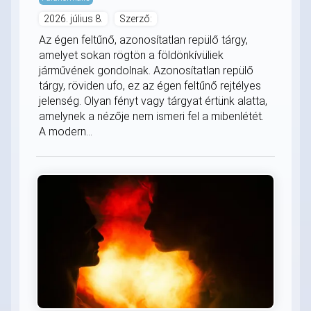
2026. július 8.
Szerző:
Az égen feltűnő, azonosítatlan repülő tárgy,
amelyet sokan rögtön a földönkívüliek
járművének gondolnak. Azonosítatlan repülő
tárgy, röviden ufo, ez az égen feltűnő rejtélyes
jelenség. Olyan fényt vagy tárgyat értünk alatta,
amelynek a nézője nem ismeri fel a mibenlétét.
A modern...