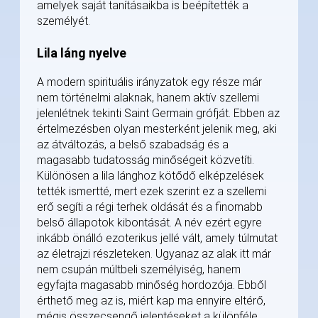
amelyek saját tanításaikba is beépítették a
személyét.
Lila láng nyelve
A modern spirituális irányzatok egy része már
nem történelmi alaknak, hanem aktív szellemi
jelenlétnek tekinti Saint Germain grófját. Ebben az
értelmezésben olyan mesterként jelenik meg, aki
az átváltozás, a belső szabadság és a
magasabb tudatosság minőségeit közvetíti.
Különösen a lila lánghoz kötődő elképzelések
tették ismertté, mert ezek szerint ez a szellemi
erő segíti a régi terhek oldását és a finomabb
belső állapotok kibontását. A név ezért egyre
inkább önálló ezoterikus jellé vált, amely túlmutat
az életrajzi részleteken. Ugyanaz az alak itt már
nem csupán múltbeli személyiség, hanem
egyfajta magasabb minőség hordozója. Ebből
érthető meg az is, miért kap ma ennyire eltérő,
mégis összecsengő jelentéseket a különféle