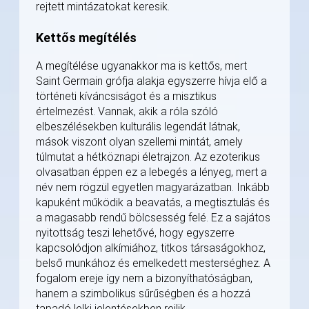
rejtett mintázatokat keresik.
Kettős megítélés
A megítélése ugyanakkor ma is kettős, mert
Saint Germain grófja alakja egyszerre hívja elő a
történeti kíváncsiságot és a misztikus
értelmezést. Vannak, akik a róla szóló
elbeszélésekben kulturális legendát látnak,
mások viszont olyan szellemi mintát, amely
túlmutat a hétköznapi életrajzon. Az ezoterikus
olvasatban éppen ez a lebegés a lényeg, mert a
név nem rögzül egyetlen magyarázatban. Inkább
kapuként működik a beavatás, a megtisztulás és
a magasabb rendű bölcsesség felé. Ez a sajátos
nyitottság teszi lehetővé, hogy egyszerre
kapcsolódjon alkímiához, titkos társaságokhoz,
belső munkához és emelkedett mesterséghez. A
fogalom ereje így nem a bizonyíthatóságban,
hanem a szimbolikus sűrűségben és a hozzá
tapadó lelki jelentésekben rejlik.