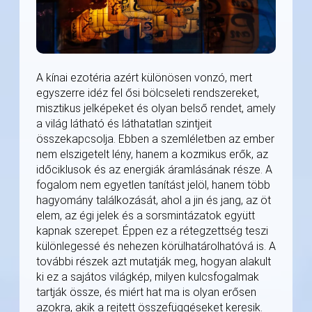
A kínai ezotéria azért különösen vonzó, mert
egyszerre idéz fel ősi bölcseleti rendszereket,
misztikus jelképeket és olyan belső rendet, amely
a világ látható és láthatatlan szintjeit
összekapcsolja. Ebben a szemléletben az ember
nem elszigetelt lény, hanem a kozmikus erők, az
időciklusok és az energiák áramlásának része. A
fogalom nem egyetlen tanítást jelöl, hanem több
hagyomány találkozását, ahol a jin és jang, az öt
elem, az égi jelek és a sorsmintázatok együtt
kapnak szerepet. Éppen ez a rétegzettség teszi
különlegessé és nehezen körülhatárolhatóvá is. A
további részek azt mutatják meg, hogyan alakult
ki ez a sajátos világkép, milyen kulcsfogalmak
tartják össze, és miért hat ma is olyan erősen
azokra, akik a rejtett összefüggéseket keresik.