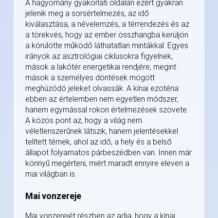
A hagyomány gyakorlati oldalán ezért gyakran
jelenik meg a sorsértelmezés, az idő
kiválasztása, a névelemzés, a térrendezés és az
a törekvés, hogy az ember összhangba kerüljön
a körülötte működő láthatatlan mintákkal. Egyes
irányok az asztrológiai ciklusokra figyelnek,
mások a lakótér energetikai rendjére, megint
mások a személyes döntések mögött
meghúzódó jeleket olvassák. A kínai ezotéria
ebben az értelemben nem egyetlen módszer,
hanem egymással rokon értelmezések szövete.
A közös pont az, hogy a világ nem
véletlenszerűnek látszik, hanem jelentésekkel
telített térnek, ahol az idő, a hely és a belső
állapot folyamatos párbeszédben van. Innen már
könnyű megérteni, miért maradt ennyire eleven a
mai világban is.
Mai vonzereje
Mai vonzerejét részben az adja, hogy a kínai