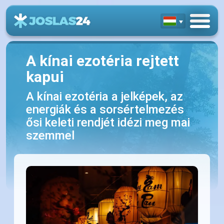
A kínai ezotéria rejtett
kapui
A kínai ezotéria a jelképek, az
energiák és a sorsértelmezés
ősi keleti rendjét idézi meg mai
szemmel