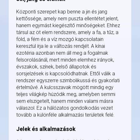
Központi szerepet kap benne a jin és jang
kettőssége, amely nem puszta ellentétet jelent,
hanem egymást kiegészítő minőségeket. Ehhez
társul az öt elem rendszere, amely a fa, a tűz, a
föld, a fém és a víz mozgó kapcsolatain
keresztül írja le a változás rendjét. A kínai
ezotéria azonban nem áll meg a fogalmak
felsorolásánál, mert minden elemhez irányok,
évszakok, színek, belső állapotok és
sorsjelzések is kapcsolódhatnak. Ettől válik a
rendszer egyszerre szimbolikussá és gyakorlati
értelművé. A kulcsszavak mögött mindig egy
teljes világkép húzódik meg, amelyben semmi
sem elszigetelt, hanem minden valami másra
válaszol. Ez a hálózatos gondolkodás vezet
tovább a különféle alkalmazási területek felé.
Jelek és alkalmazások