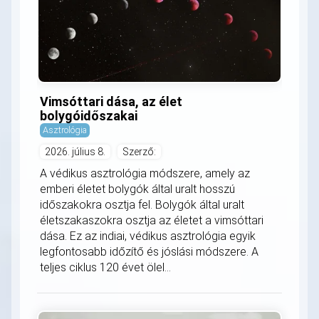
Vimsóttari dása, az élet
bolygóidőszakai
Asztrológia
2026. július 8.
Szerző:
A védikus asztrológia módszere, amely az
emberi életet bolygók által uralt hosszú
időszakokra osztja fel. Bolygók által uralt
életszakaszokra osztja az életet a vimsóttari
dása. Ez az indiai, védikus asztrológia egyik
legfontosabb időzítő és jóslási módszere. A
teljes ciklus 120 évet ölel...