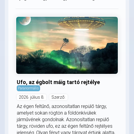
Ufo, az égbolt máig tartó rejtélye
Paranormális
2026. július 8.
Szerző:
Az égen feltűnő, azonosítatlan repülő tárgy,
amelyet sokan rögtön a földönkívüliek
járművének gondolnak. Azonosítatlan repülő
tárgy, röviden ufo, ez az égen feltűnő rejtélyes
jelenség. Olyan fényt vagy tárgyat értünk alatta,