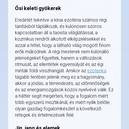
Ősi keleti gyökerek
Eredetét tekintve a kínai ezotéria számos régi
tanításból táplálkozik, és különösen szoros
kapcsolatban áll a taoista világlátással, a
kozmikus rendről alkotott elképzelésekkel és
azzal a hittel, hogy a látható világ mögött finom
erők működnek. A régi mesterek nem különálló
jelenségeket figyeltek, hanem a változások
ritmusát, az ellentétek egyensúlyát és az égi
minták földi visszhangját. Amikor az
ezoterika
tágabb terében jelenik meg ez a hagyomány,
akkor a jóslás, a térrendezés, az időminőségek
és az energiamozgások közös nyelvévé válik. Ez
a háttér segít megérteni, hogy a fogalom miért
több egyszerű misztikánál, és miért nyílik belőle
olyan gazdag fogalomkészlet a következő
rétegek és értelmezések felé.
Jin, jang és elemek