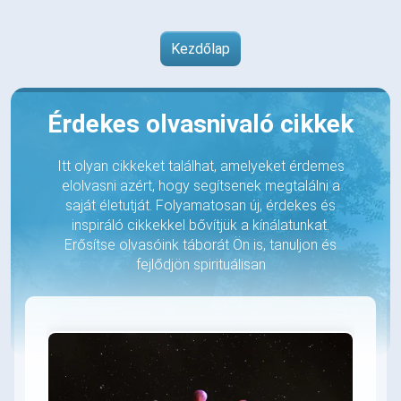
Kezdőlap
Érdekes olvasnivaló cikkek
Itt olyan cikkeket találhat, amelyeket érdemes
elolvasni azért, hogy segítsenek megtalálni a
saját életutját. Folyamatosan új, érdekes és
inspiráló cikkekkel bővítjük a kínálatunkat.
Erősítse olvasóink táborát Ön is, tanuljon és
fejlődjön spirituálisan