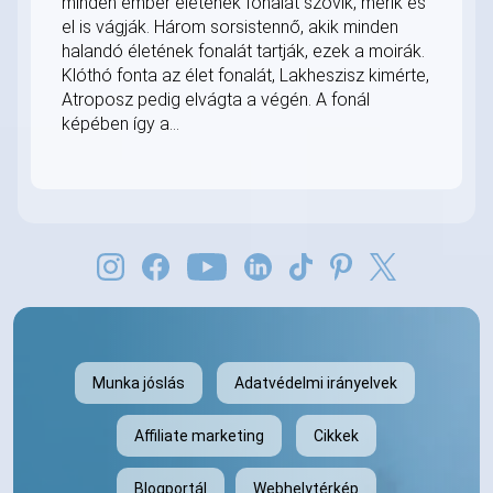
minden ember életének fonalát szövik, mérik és
el is vágják. Három sorsistennő, akik minden
halandó életének fonalát tartják, ezek a moirák.
Klóthó fonta az élet fonalát, Lakheszisz kimérte,
Atroposz pedig elvágta a végén. A fonál
képében így a...
Munka jóslás
Adatvédelmi irányelvek
Affiliate marketing
Cikkek
Blogportál
Webhelytérkép