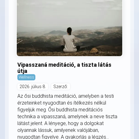
Vipasszaná meditáció, a tiszta látás
útja
Wellness
2026. július 8.
Szerző:
Az ősi buddhista meditáció, amelyben a testi
érzeteinket nyugodtan és ítélkezés nélkül
figyeljük meg. Ősi buddhista meditációs
technika a vipasszaná, amelynek a neve tiszta
látást jelent. A lényege, hogy a dolgokat
olyannak lássuk, amilyenek valójában,
nyugodtan figyelve. A gyakorlás a légzés...