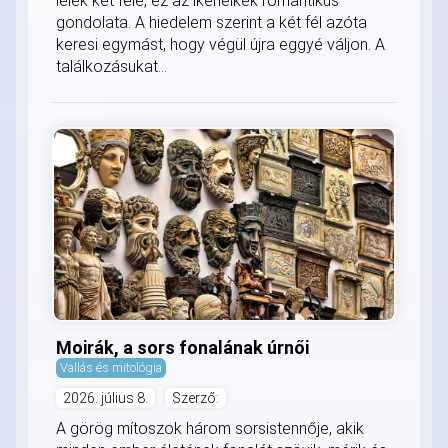
lélek két fele, ez az ikerlelkek romantikus
gondolata. A hiedelem szerint a két fél azóta
keresi egymást, hogy végül újra eggyé váljon. A
találkozásukat...
Moirák, a sors fonalának úrnői
Vallás és mitológia
2026. július 8.
Szerző:
A görög mítoszok három sorsistennője, akik