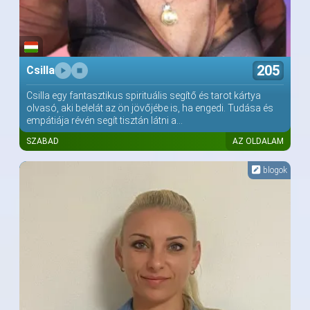
205
Csilla
Csilla egy fantasztikus spirituális segítő és tarot kártya
olvasó, aki belelát az ön jövőjébe is, ha engedi. Tudása és
empátiája révén segít tisztán látni a...
SZABAD
AZ OLDALAM
blogok