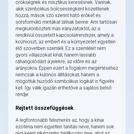
örökségnek és misztikus keresésnek. Vannak,
akik szimbolikus bölcsességként közelítenek
hozzá, mások szó szerint ható erőket és
sorsformáló mintákat látnak benne. Ami tartósan
megkülönbözteti más irányzatoktól, az a
rendkívül összetett kapcsolatrendszer, amely a
kozmoszt, az embert és a környezetet egyetlen
élő szövetben szemléli. Ez a szemlélet nem
gyors válaszokat kínál, hanem lassabb
ráhangolódást a jelekre, az időre és az
arányokra. Éppen ezért a fogalom megértéséhez
nemcsak a különös állításokat, hanem a
mögöttük húzódó szimbolikus logikát is figyelni
kell. Így válik igazán érthetővé a sajátos belső
rendje.
Rejtett összefüggések
A legfontosabb felismerés az, hogy a kínai
ezotéria nem egyetlen tanítás neve, hanem sok
régi keleti elképzelés találkozási tere, ahol az