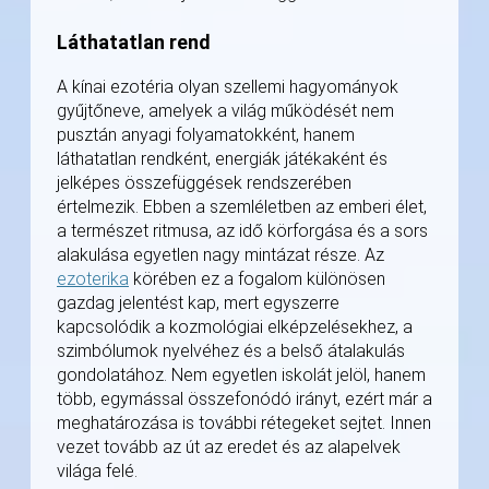
Láthatatlan rend
A kínai ezotéria olyan szellemi hagyományok
gyűjtőneve, amelyek a világ működését nem
pusztán anyagi folyamatokként, hanem
láthatatlan rendként, energiák játékaként és
jelképes összefüggések rendszerében
értelmezik. Ebben a szemléletben az emberi élet,
a természet ritmusa, az idő körforgása és a sors
alakulása egyetlen nagy mintázat része. Az
ezoterika
körében ez a fogalom különösen
gazdag jelentést kap, mert egyszerre
kapcsolódik a kozmológiai elképzelésekhez, a
szimbólumok nyelvéhez és a belső átalakulás
gondolatához. Nem egyetlen iskolát jelöl, hanem
több, egymással összefonódó irányt, ezért már a
meghatározása is további rétegeket sejtet. Innen
vezet tovább az út az eredet és az alapelvek
világa felé.