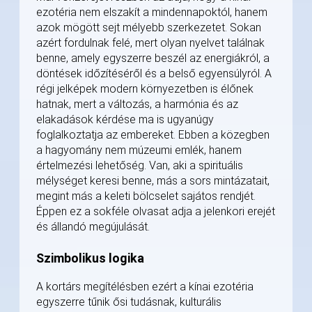
ezotéria nem elszakít a mindennapoktól, hanem
azok mögött sejt mélyebb szerkezetet. Sokan
azért fordulnak felé, mert olyan nyelvet találnak
benne, amely egyszerre beszél az energiákról, a
döntések időzítéséről és a belső egyensúlyról. A
régi jelképek modern környezetben is élőnek
hatnak, mert a változás, a harmónia és az
elakadások kérdése ma is ugyanúgy
foglalkoztatja az embereket. Ebben a közegben
a hagyomány nem múzeumi emlék, hanem
értelmezési lehetőség. Van, aki a spirituális
mélységet keresi benne, más a sors mintázatait,
megint más a keleti bölcselet sajátos rendjét.
Éppen ez a sokféle olvasat adja a jelenkori erejét
és állandó megújulását.
Szimbolikus logika
A kortárs megítélésben ezért a kínai ezotéria
egyszerre tűnik ősi tudásnak, kulturális