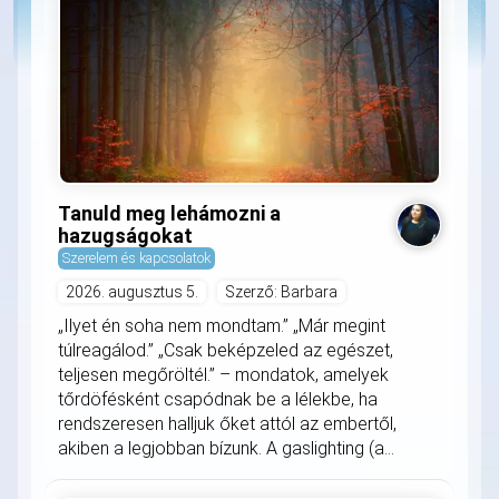
Tanuld meg lehámozni a
hazugságokat
Szerelem és kapcsolatok
2026. augusztus 5.
Szerző: Barbara
„Ilyet én soha nem mondtam.” „Már megint
túlreagálod.” „Csak beképzeled az egészet,
teljesen megőröltél.” – mondatok, amelyek
tőrdöfésként csapódnak be a lélekbe, ha
rendszeresen halljuk őket attól az embertől,
akiben a legjobban bízunk. A gaslighting (a...