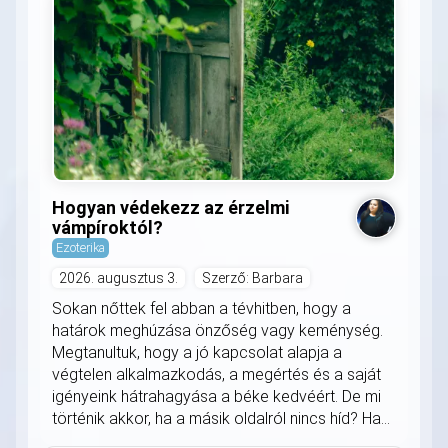
Hogyan védekezz az érzelmi
vámpíroktól?
Ezoterika
2026. augusztus 3.
Szerző: Barbara
Sokan nőttek fel abban a tévhitben, hogy a
határok meghúzása önzőség vagy keménység.
Megtanultuk, hogy a jó kapcsolat alapja a
végtelen alkalmazkodás, a megértés és a saját
igényeink hátrahagyása a béke kedvéért. De mi
történik akkor, ha a másik oldalról nincs híd? Ha...