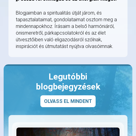
Blogjaimban a spiritualitás útját járom, és
tapasztalataimat, gondolataimat osztom meg a
mindennapokhoz. Írásaim a belső harmóniáról,
önismeretről, párkapcsolatokról és az élet
útvesztőiben való eligazodásról szólnak,
inspirációt és útmutatást nyújtva olvasóimnak.
Legutóbbi
blogbejegyzések
OLVASS EL MINDENT