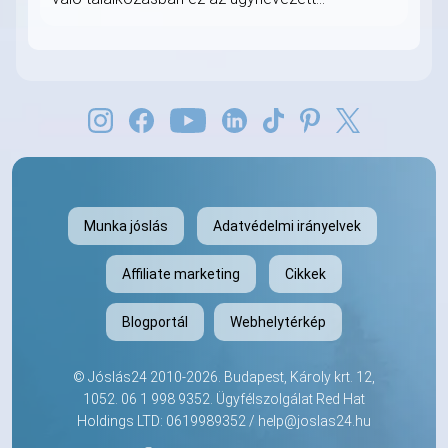
Munka jóslás
Adatvédelmi irányelvek
Affiliate marketing
Cikkek
Blogportál
Webhelytérkép
©
Jóslás24
2010-2026. Budapest, Károly krt. 12,
1052.
06 1 998 9352
. Ügyfélszolgálat Red Hat
Holdings LTD: 0619989352 /
help@joslas24.hu