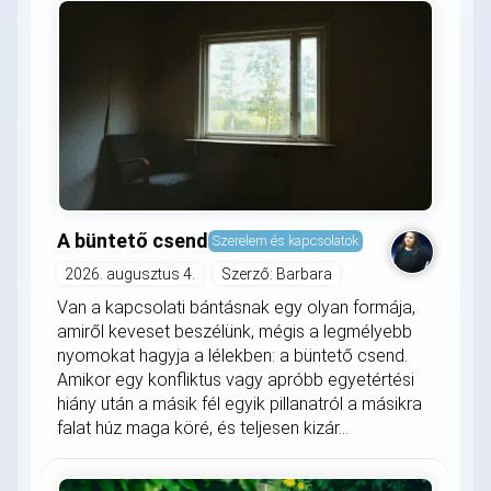
A büntető csend
Szerelem és kapcsolatok
2026. augusztus 4.
Szerző: Barbara
Van a kapcsolati bántásnak egy olyan formája,
amiről keveset beszélünk, mégis a legmélyebb
nyomokat hagyja a lélekben: a büntető csend.
Amikor egy konfliktus vagy apróbb egyetértési
hiány után a másik fél egyik pillanatról a másikra
falat húz maga köré, és teljesen kizár...