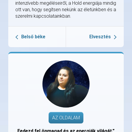
intenzívebb megéléseiről, a Hold energiája mindig
ott van, hogy segítsen nekünk az életünkben és a
szerelmi kapcsolatainkban.
Belső béke
Elvesztés
AZ OLDALAM
„Fedezd fel önmagad és az energiák világát.”