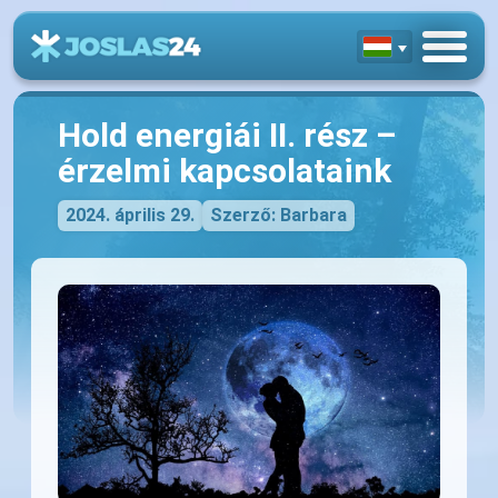
Hold energiái II. rész –
érzelmi kapcsolataink
2024. április 29.
Szerző: Barbara