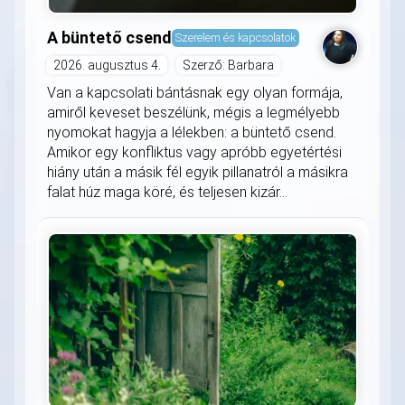
A büntető csend
Szerelem és kapcsolatok
2026. augusztus 4.
Szerző: Barbara
Van a kapcsolati bántásnak egy olyan formája,
amiről keveset beszélünk, mégis a legmélyebb
nyomokat hagyja a lélekben: a büntető csend.
Amikor egy konfliktus vagy apróbb egyetértési
hiány után a másik fél egyik pillanatról a másikra
falat húz maga köré, és teljesen kizár...