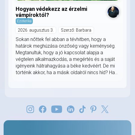
Hogyan védekezz az érzelmi
vámpíroktól?
Ezoterika
2026. augusztus 3.
Szerző: Barbara
Sokan nőttek fel abban a tévhitben, hogy a
határok meghúzása önzőség vagy keménység.
Megtanultuk, hogy a jó kapcsolat alapja a
végtelen alkalmazkodás, a megértés és a saját
igényeink hátrahagyása a béke kedvéért. De mi
történik akkor, ha a másik oldalról nincs híd? Ha...