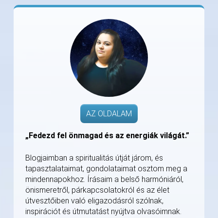
AZ OLDALAM
„Fedezd fel önmagad és az energiák világát.”
Blogjaimban a spiritualitás útját járom, és
tapasztalataimat, gondolataimat osztom meg a
mindennapokhoz. Írásaim a belső harmóniáról,
önismeretről, párkapcsolatokról és az élet
útvesztőiben való eligazodásról szólnak,
inspirációt és útmutatást nyújtva olvasóimnak.