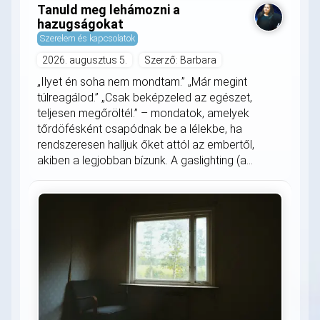
Tanuld meg lehámozni a
hazugságokat
Szerelem és kapcsolatok
2026. augusztus 5.
Szerző: Barbara
„Ilyet én soha nem mondtam.” „Már megint
túlreagálod.” „Csak beképzeled az egészet,
teljesen megőröltél.” – mondatok, amelyek
tőrdöfésként csapódnak be a lélekbe, ha
rendszeresen halljuk őket attól az embertől,
akiben a legjobban bízunk. A gaslighting (a...