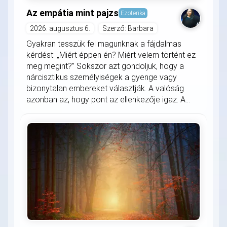
Az empátia mint pajzs
Ezoterika
2026. augusztus 6.
Szerző: Barbara
Gyakran tesszük fel magunknak a fájdalmas
kérdést: „Miért éppen én? Miért velem történt ez
meg megint?” Sokszor azt gondoljuk, hogy a
nárcisztikus személyiségek a gyenge vagy
bizonytalan embereket választják. A valóság
azonban az, hogy pont az ellenkezője igaz. A...