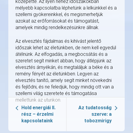
közepette. Az ilyen nehéz időszakokban
mélyebb kapcsolatba léphetünk a lelkünkkel és a
szellemi gyökereinkkel, és megismerhetjük
azokat az erőforrásokat és támogatást,
amelyek mindig rendelkezésünkre állnak.
Az elvesztés fájdalmas és kihívást jelentő
időszak lehet az életünkben, de nem kell egyedül
átélnünk. Az elfogadás, a megbocsátás és a
szeretet segít minket abban, hogy átlépjünk az
elvesztés árnyékán, és megtaláljuk a béke és a
remény fényét az életünkben. Legyen az
elvesztés tanító, amely segít minket növekedni
és fejlődni, és ne feledjük, hogy mindig ott van a
szellemi világ szeretete és támogatása
mellettünk az utunkon.
Hold energiái II.
Az tudatosság
rész – érzelmi
szerve: a
kapcsolataink
tobozmirigy