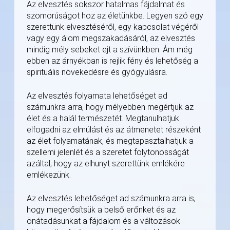
Az elvesztés sokszor hatalmas fájdalmat és
szomorúságot hoz az életünkbe. Legyen szó egy
szerettünk elvesztéséről, egy kapcsolat végéről
vagy egy álom megszakadásáról, az elvesztés
mindig mély sebeket ejt a szívünkben. Ám még
ebben az árnyékban is rejlik fény és lehetőség a
spirituális növekedésre és gyógyulásra.
Az elvesztés folyamata lehetőséget ad
számunkra arra, hogy mélyebben megértjük az
élet és a halál természetét. Megtanulhatjuk
elfogadni az elmúlást és az átmenetet részeként
az élet folyamatának, és megtapasztalhatjuk a
szellemi jelenlét és a szeretet folytonosságát
azáltal, hogy az elhunyt szerettünk emlékére
emlékezünk.
Az elvesztés lehetőséget ad számunkra arra is,
hogy megerősítsük a belső erőnket és az
önátadásunkat a fájdalom és a változások