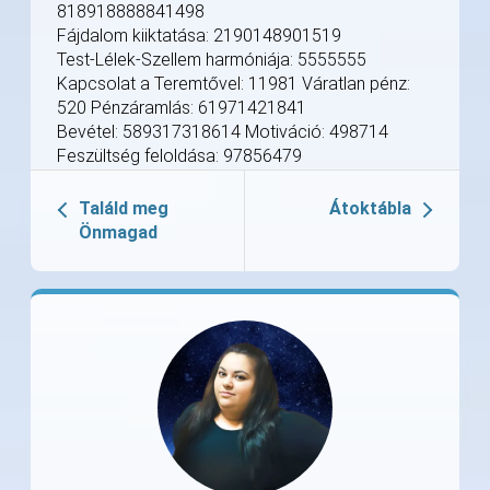
818918888841498
Fájdalom kiiktatása: 2190148901519
Test-Lélek-Szellem harmóniája: 5555555
Kapcsolat a Teremtővel: 11981 Váratlan pénz:
520 Pénzáramlás: 61971421841
Bevétel: 589317318614 Motiváció: 498714
Feszültség feloldása: 97856479
Találd meg
Átoktábla
Önmagad