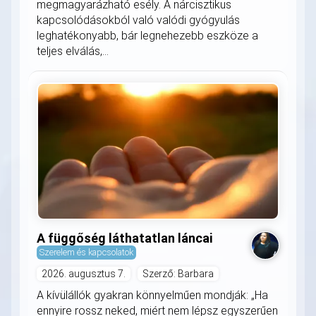
megmagyarázható esély. A nárcisztikus
kapcsolódásokból való valódi gyógyulás
leghatékonyabb, bár legnehezebb eszköze a
teljes elválás,...
A függőség láthatatlan láncai
Szerelem és kapcsolatok
2026. augusztus 7.
Szerző: Barbara
A kívülállók gyakran könnyelműen mondják: „Ha
ennyire rossz neked, miért nem lépsz egyszerűen