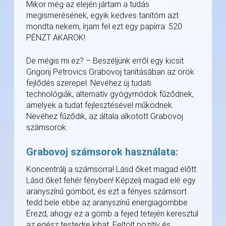
Mikor még az elején jártam a tudás
megismerésének, egyik kedves tanítóm azt
mondta nekem, írjam fel ezt egy papírra: 520
PÉNZT AKAROK!
De mégis mi ez? – Beszéljünk erről egy kicsit
Grigorij Petrovics Grabovoj tanításában az örök
fejlődés szerepel. Nevéhez új tudati
technológiák, alternatív gyógymódok fűződnek,
amelyek a tudat fejlesztésével működnek.
Nevéhez fűződik, az általa alkotott Grabovoj
számsorok.
Grabovoj számsorok használata:
Koncentrálj a számsorra! Lásd őket magad előtt.
Lásd őket fehér fényben! Képzelj magad elé egy
aranyszínű gömböt, és ezt a fényes számsort
tedd bele ebbe az aranyszínű energiagömbbe.
Érezd, ahogy ez a gömb a fejed tetején keresztül
az egész testedre kihat. Feltölt pozitív és