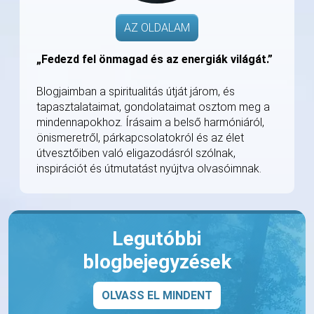
AZ OLDALAM
„Fedezd fel önmagad és az energiák világát.”
Blogjaimban a spiritualitás útját járom, és
tapasztalataimat, gondolataimat osztom meg a
mindennapokhoz. Írásaim a belső harmóniáról,
önismeretről, párkapcsolatokról és az élet
útvesztőiben való eligazodásról szólnak,
inspirációt és útmutatást nyújtva olvasóimnak.
Legutóbbi
blogbejegyzések
OLVASS EL MINDENT