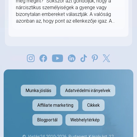
meg megint?” Sokszor azt gondoljuk, hogy a
nárcisztikus személyiségek a gyenge vagy
bizonytalan embereket választják. A valóság
azonban az, hogy pont az ellenkezője igaz. A...
Munka jóslás
Adatvédelmi irányelvek
Affiliate marketing
Cikkek
Blogportál
Webhelytérkép
©
Jóslás24
2010-2026. Budapest, Károly krt. 12,