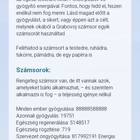
gyógyító energiával. Fontos, hogy hidd el, hiszen
enélkül nem fog menni. Lásd magad előtt a
gyógyulást, a sikert, vagy éppen azt a célt,
melynek okából a Grabovoj számsor egyik
számsorát használtad.
Felírhatod a számsort a testedre, ruhádra,
tükörre, párnádra, de egy papírra is
Számsorok:
Rengeteg számsor van, de itt vannak azok,
amelyeket bárki alkalmazhat, – és szerintem
alkalmazni is fog – a teljesség igénye nélkül:
Minden ember gyógyulása: 88888588888
Azonnali gyógyulás: 19751
Egészség regenerálása: 5148517
Egészség rögzítése: 719
Szervezet öngyógyítása: 817992191 Energia: