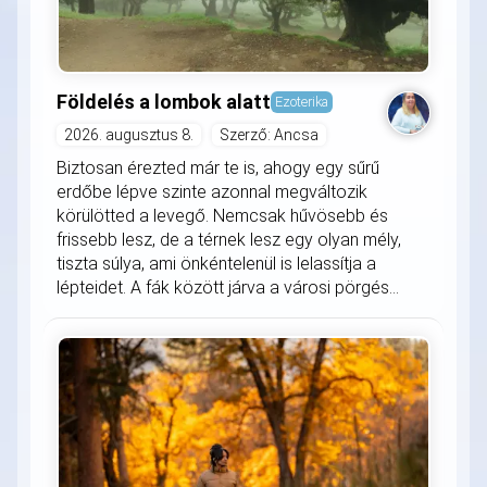
Földelés a lombok alatt
Ezoterika
2026. augusztus 8.
Szerző: Ancsa
Biztosan érezted már te is, ahogy egy sűrű
erdőbe lépve szinte azonnal megváltozik
körülötted a levegő. Nemcsak hűvösebb és
frissebb lesz, de a térnek lesz egy olyan mély,
tiszta súlya, ami önkéntelenül is lelassítja a
lépteidet. A fák között járva a városi pörgés...