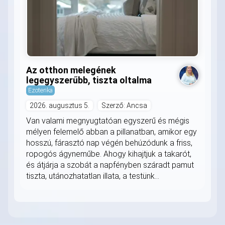
Az otthon melegének
legegyszerűbb, tiszta oltalma
Ezoterika
2026. augusztus 5.
Szerző: Ancsa
Van valami megnyugtatóan egyszerű és mégis
mélyen felemelő abban a pillanatban, amikor egy
hosszú, fárasztó nap végén behúzódunk a friss,
ropogós ágyneműbe. Ahogy kihajtjuk a takarót,
és átjárja a szobát a napfényben száradt pamut
tiszta, utánozhatatlan illata, a testünk...