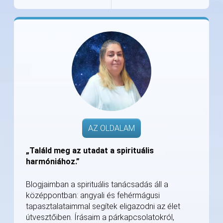
AZ OLDALAM
„Találd meg az utadat a spirituális
harmóniához.”
Blogjaimban a spirituális tanácsadás áll a
középpontban: angyali és fehérmágusi
tapasztalataimmal segítek eligazodni az élet
útvesztőiben. Írásaim a párkapcsolatokról,