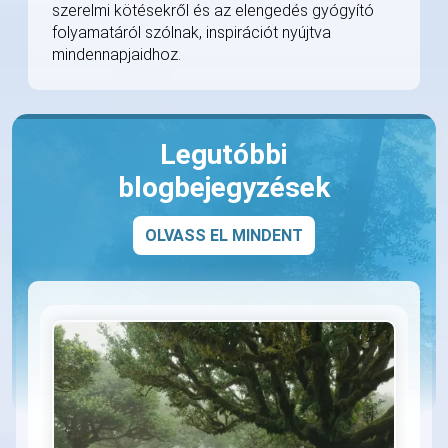
szerelmi kötésekről és az elengedés gyógyító
folyamatáról szólnak, inspirációt nyújtva
mindennapjaidhoz.
Legutóbbi
blogbejegyzések
OLVASS EL MINDENT