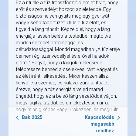
Ez a rituálé a tűz transzformáló erejét hívja, hogy
erőt és szenvedélyt hozzon az életedbe. Egy
biztonságos helyen gyújts meg egy gyertyát
vagy kisebb tábortüzet. Ülj le a tűz előtt, és
figyeld a láng táncát. Képzeld el, hogy a láng
energiája lassan belép a testedbe, megtöltve
minden sejtedet bátorsággal és
céltudatossággal. Mondd magadban: „A tűz ereje
bennem ég, szenvedéllyel és erővel haladok
előre. ” Hagyd, hogy a lángok melegsége
felébressze benned a cselekvés iránti vágyat és
az élet iránti lelkesedést. Mikor készen állsz,
hunyd le a szemed, és hálával zárd a rituálét,
érezve, hogy a tűz energiája veled marad.
Engedd, hogy ez a belső láng vezetőddé váljon,
megvilágítva utadat, és emlékeztessen arra,
hogy mindig képes vagy újrakezdeni és megújulni.
Bak 2025
Kapcsolódás
magasabb
rendhez