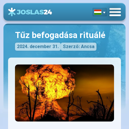
Tűz befogadása rituálé
2024. december 31.
Szerző: Ancsa