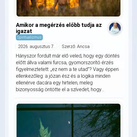
Amikor a megérzés előbb tudja az
igazat
Spiritualizmus
2026. augusztus 7.
Szerző: Ancsa
Hányszor fordult már elő veled, hogy egy döntés
előtt állva valami furcsa, gyomorszorító érzés
figyelmeztetett: „ez nem a te utad”? Vagy éppen
ellenkezőleg: a józan ész és a logika minden
ellenérve dacára egy hirtelen, meleg
bizonyosság öntötte el a szívedet, hogy...