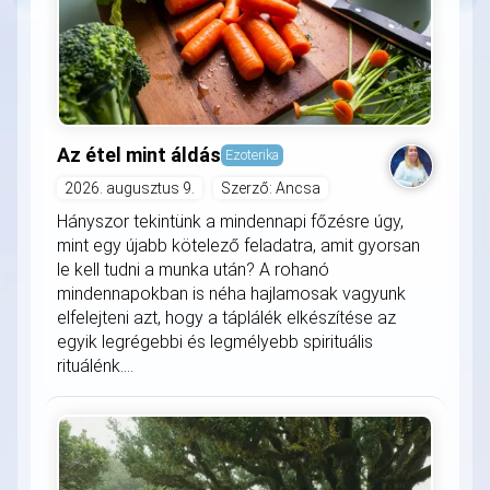
Az étel mint áldás
Ezoterika
2026. augusztus 9.
Szerző: Ancsa
Hányszor tekintünk a mindennapi főzésre úgy,
mint egy újabb kötelező feladatra, amit gyorsan
le kell tudni a munka után? A rohanó
mindennapokban is néha hajlamosak vagyunk
elfelejteni azt, hogy a táplálék elkészítése az
egyik legrégebbi és legmélyebb spirituális
rituálénk....