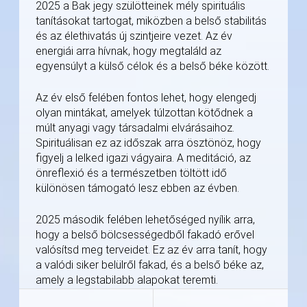
2025 a Bak jegy szülötteinek mély spirituális
tanításokat tartogat, miközben a belső stabilitás
és az élethivatás új szintjeire vezet. Az év
energiái arra hívnak, hogy megtaláld az
egyensúlyt a külső célok és a belső béke között.
Az év első felében fontos lehet, hogy elengedj
olyan mintákat, amelyek túlzottan kötődnek a
múlt anyagi vagy társadalmi elvárásaihoz.
Spirituálisan ez az időszak arra ösztönöz, hogy
figyelj a lelked igazi vágyaira. A meditáció, az
önreflexió és a természetben töltött idő
különösen támogató lesz ebben az évben.
2025 második felében lehetőséged nyílik arra,
hogy a belső bölcsességedből fakadó erővel
valósítsd meg terveidet. Ez az év arra tanít, hogy
a valódi siker belülről fakad, és a belső béke az,
amely a legstabilabb alapokat teremti.