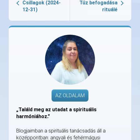
Csillagok (2024-
Tűz befogadása
12-31)
rituálé
AZ OLDALAM
„Találd meg az utadat a spirituális
harmóniához.”
Blogjaimban a spirituális tanácsadás áll a
középpontban: angyali és fehérmágusi