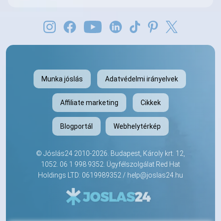
Munka jóslás
Adatvédelmi irányelvek
Affiliate marketing
Cikkek
Blogportál
Webhelytérkép
©
Jóslás24
2010-2026. Budapest, Károly krt. 12,
1052.
06 1 998 9352
. Ügyfélszolgálat Red Hat
Holdings LTD: 0619989352 /
help@joslas24.hu