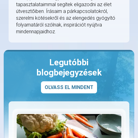
tapasztalataimmal segítek eligazodni az élet
útvesztőiben. Írásaim a párkapcsolatokról,
szerelmi kötésekről és az elengedés gyógyító
folyamatáról szólnak, inspirációt nyújtva
mindennapjaidhoz.
Legutóbbi
blogbejegyzések
OLVASS EL MINDENT