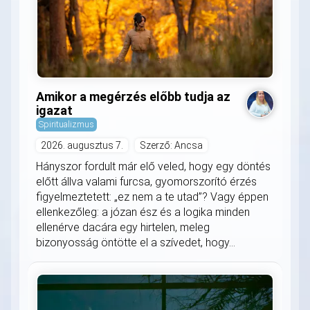
Amikor a megérzés előbb tudja az
igazat
Spiritualizmus
2026. augusztus 7.
Szerző: Ancsa
Hányszor fordult már elő veled, hogy egy döntés
előtt állva valami furcsa, gyomorszorító érzés
figyelmeztetett: „ez nem a te utad”? Vagy éppen
ellenkezőleg: a józan ész és a logika minden
ellenérve dacára egy hirtelen, meleg
bizonyosság öntötte el a szívedet, hogy...