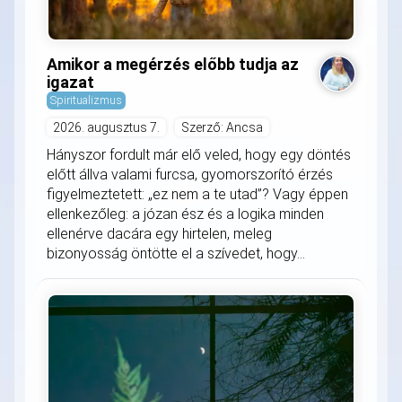
Amikor a megérzés előbb tudja az
igazat
Spiritualizmus
2026. augusztus 7.
Szerző: Ancsa
Hányszor fordult már elő veled, hogy egy döntés
előtt állva valami furcsa, gyomorszorító érzés
figyelmeztetett: „ez nem a te utad”? Vagy éppen
ellenkezőleg: a józan ész és a logika minden
ellenérve dacára egy hirtelen, meleg
bizonyosság öntötte el a szívedet, hogy...