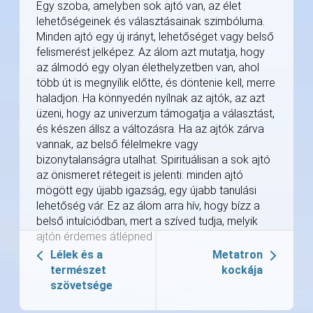
Egy szoba, amelyben sok ajtó van, az élet
lehetőségeinek és választásainak szimbóluma.
Minden ajtó egy új irányt, lehetőséget vagy belső
felismerést jelképez. Az álom azt mutatja, hogy
az álmodó egy olyan élethelyzetben van, ahol
több út is megnyílik előtte, és döntenie kell, merre
haladjon. Ha könnyedén nyílnak az ajtók, az azt
üzeni, hogy az univerzum támogatja a választást,
és készen állsz a változásra. Ha az ajtók zárva
vannak, az belső félelmekre vagy
bizonytalanságra utalhat. Spirituálisan a sok ajtó
az önismeret rétegeit is jelenti: minden ajtó
mögött egy újabb igazság, egy újabb tanulási
lehetőség vár. Ez az álom arra hív, hogy bízz a
belső intuíciódban, mert a szíved tudja, melyik
ajtón érdemes átlépned.
Lélek és a
Metatron
természet
kockája
szövetsége