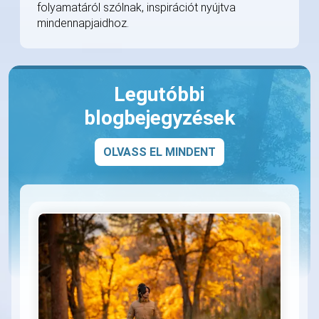
folyamatáról szólnak, inspirációt nyújtva
mindennapjaidhoz.
Legutóbbi
blogbejegyzések
OLVASS EL MINDENT