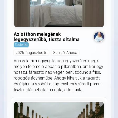
Az otthon melegének
legegyszerűbb, tiszta oltalma
Ezoterika
2026. augusztus 5.
Szerző: Ancsa
Van valami megnyugtatóan egyszerű és mégis
mélyen felemelő abban a pillanatban, amikor egy
hosszú, fárasztó nap végén behúzódunk a friss,
ropogós ágyneműbe. Ahogy kihajtjuk a takarót,
és átjárja a szobát a napfényben száradt pamut
tiszta, utánozhatatlan illata, a testünk...