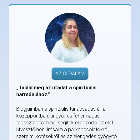
AZ OLDALAM
„Találd meg az utadat a spirituális
harmóniához.”
Blogjaimban a spirituális tanácsadás áll a
középpontban: angyali és fehérmágusi
tapasztalataimmal segítek eligazodni az élet
útvesztőiben. Írásaim a párkapcsolatokról,
szerelmi kötésekről és az elengedés gyógyító