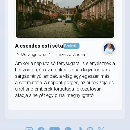
A csendes esti séta
Ezoterika
2026. augusztus 4.
Szerző: Ancsa
Amikor a nap utolsó fénysugarai is elenyésznek a
horizonton, és az utcákon lassan kigyulladnak a
sárgás fényű lámpák, a világ egy egészen más
arcát mutatja. A nappali pörgés, az autók zaja és
a rohanó emberek forgataga fokozatosan
átadja a helyét egy puha, megnyugtató...