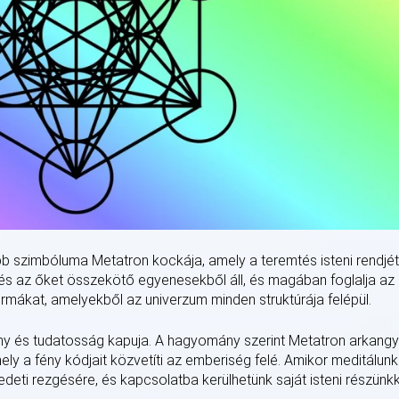
bb szimbóluma Metatron kockája, amely a teremtés isteni rendjét
és az őket összekötő egyenesekből áll, és magában foglalja az
ormákat, amelyekből az univerzum minden struktúrája felépül.
fény és tudatosság kapuja. A hagyomány szerint Metatron arkangy
mely a fény kódjait közvetíti az emberiség felé. Amikor meditálunk
edeti rezgésére, és kapcsolatba kerülhetünk saját isteni részünkk