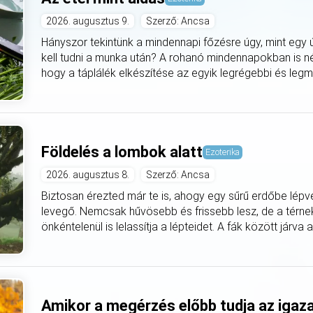
2026. augusztus 9.
Szerző: Ancsa
Hányszor tekintünk a mindennapi főzésre úgy, mint egy ú
kell tudni a munka után? A rohanó mindennapokban is né
hogy a táplálék elkészítése az egyik legrégebbi és legmély
Földelés a lombok alatt
Ezoterika
2026. augusztus 8.
Szerző: Ancsa
Biztosan érezted már te is, ahogy egy sűrű erdőbe lépv
levegő. Nemcsak hűvösebb és frissebb lesz, de a térnek 
önkéntelenül is lelassítja a lépteidet. A fák között járva 
Amikor a megérzés előbb tudja az igaz