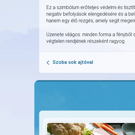
Ez a szimbólum erőteljes védelmi és tiszt
negatív befolyások elengedésére és a b
hanem egy élő rezgés, amely segít megeme
Üzenete világos: minden forma a fényből szü
végtelen rendjének részeként ragyog.
Szoba sok ajtóval