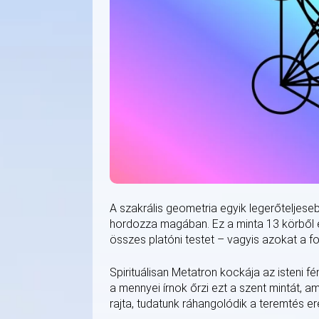
A szakrális geometria egyik legerőteljese
hordozza magában. Ez a minta 13 körből 
összes platóni testet – vagyis azokat a f
Spirituálisan Metatron kockája az isteni 
a mennyei írnok őrzi ezt a szent mintát, a
rajta, tudatunk ráhangolódik a teremtés er