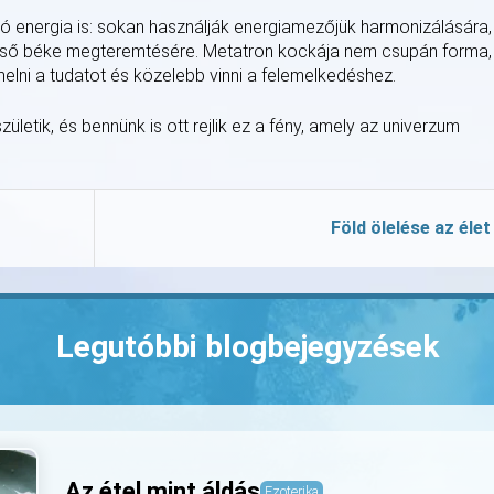
ító energia is: sokan használják energiamezőjük harmonizálására,
első béke megteremtésére. Metatron kockája nem csupán forma,
lni a tudatot és közelebb vinni a felemelkedéshez.
letik, és bennünk is ott rejlik ez a fény, amely az univerzum
Föld ölelése az élet
Legutóbbi blogbejegyzések
Az étel mint áldás
Ezoterika