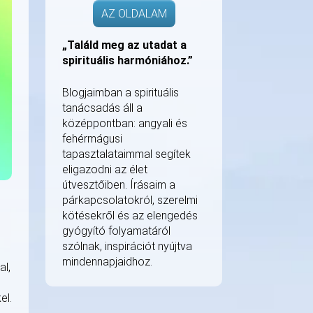
AZ OLDALAM
„Találd meg az utadat a
spirituális harmóniához.”
Blogjaimban a spirituális
tanácsadás áll a
középpontban: angyali és
fehérmágusi
tapasztalataimmal segítek
eligazodni az élet
útvesztőiben. Írásaim a
párkapcsolatokról, szerelmi
kötésekről és az elengedés
gyógyító folyamatáról
szólnak, inspirációt nyújtva
mindennapjaidhoz.
al,
el.