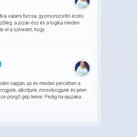
llva valami furcsa, gyomorszorító érzés
zőleg: a józan ész és a logika minden
 el a szívedet, hogy...
s
nden napján, az év minden percében a
rögjünk, alkotjunk, mosolyogjunk és jelen
on pörgő gép lenne. Pedig ha éjszaka...