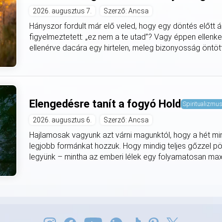
2026. augusztus 7.
Szerző: Ancsa
Hányszor fordult már elő veled, hogy egy döntés előtt á
figyelmeztetett: „ez nem a te utad”? Vagy éppen ellenke
ellenérve dacára egy hirtelen, meleg bizonyosság öntötte
Elengedésre tanít a fogyó Hold
Spiritualizmu
2026. augusztus 6.
Szerző: Ancsa
Hajlamosak vagyunk azt várni magunktól, hogy a hét mi
legjobb formánkat hozzuk. Hogy mindig teljes gőzzel pö
legyünk – mintha az emberi lélek egy folyamatosan max