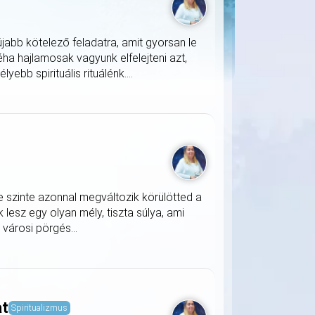
jabb kötelező feladatra, amit gyorsan le
ha hajlamosak vagyunk elfelejteni azt,
ebb spirituális rituálénk....
e szinte azonnal megváltozik körülötted a
lesz egy olyan mély, tiszta súlya, ami
a városi pörgés...
at
Spiritualizmus