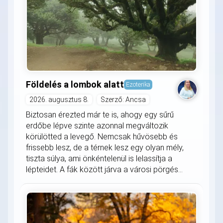
Földelés a lombok alatt
Ezoterika
2026. augusztus 8.
Szerző: Ancsa
Biztosan érezted már te is, ahogy egy sűrű
erdőbe lépve szinte azonnal megváltozik
körülötted a levegő. Nemcsak hűvösebb és
frissebb lesz, de a térnek lesz egy olyan mély,
tiszta súlya, ami önkéntelenül is lelassítja a
lépteidet. A fák között járva a városi pörgés...