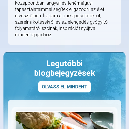
középpontban: angyali és fehérmágusi
tapasztalataimmal segítek eligazodni az élet
útvesztőiben. Írásaim a párkapcsolatokról,
szerelmi kötésekről és az elengedés gyógyító
folyamatáról szólnak, inspirációt nyújtva
mindennapjaidhoz.
Legutóbbi
blogbejegyzések
OLVASS EL MINDENT