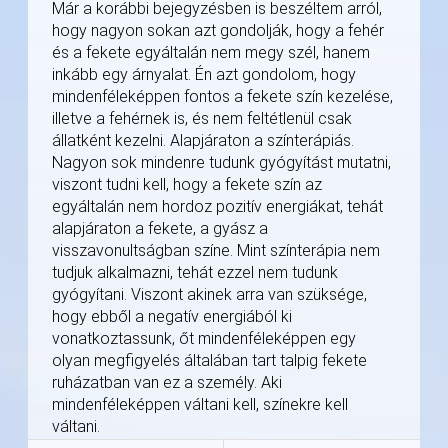
Már a korábbi bejegyzésben is beszéltem arról,
hogy nagyon sokan azt gondolják, hogy a fehér
és a fekete egyáltalán nem megy szél, hanem
inkább egy árnyalat. Én azt gondolom, hogy
mindenféleképpen fontos a fekete szín kezelése,
illetve a fehérnek is, és nem feltétlenül csak
állatként kezelni. Alapjáraton a színterápiás.
Nagyon sok mindenre tudunk gyógyítást mutatni,
viszont tudni kell, hogy a fekete szín az
egyáltalán nem hordoz pozitív energiákat, tehát
alapjáraton a fekete, a gyász a
visszavonultságban színe. Mint színterápia nem
tudjuk alkalmazni, tehát ezzel nem tudunk
gyógyítani. Viszont akinek arra van szüksége,
hogy ebből a negatív energiából ki
vonatkoztassunk, őt mindenféleképpen egy
olyan megfigyelés általában tart talpig fekete
ruházatban van ez a személy. Aki
mindenféleképpen váltani kell, színekre kell
váltani.