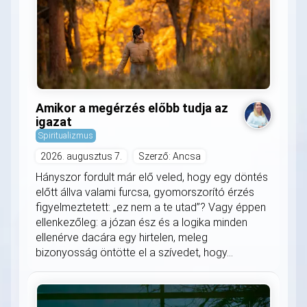
Amikor a megérzés előbb tudja az
igazat
Spiritualizmus
2026. augusztus 7.
Szerző: Ancsa
Hányszor fordult már elő veled, hogy egy döntés
előtt állva valami furcsa, gyomorszorító érzés
figyelmeztetett: „ez nem a te utad”? Vagy éppen
ellenkezőleg: a józan ész és a logika minden
ellenérve dacára egy hirtelen, meleg
bizonyosság öntötte el a szívedet, hogy...