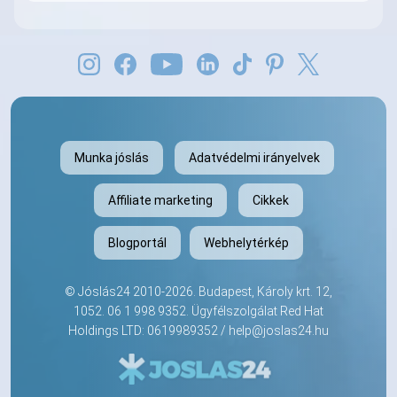
Munka jóslás
Adatvédelmi irányelvek
Affiliate marketing
Cikkek
Blogportál
Webhelytérkép
©
Jóslás24
2010-2026. Budapest, Károly krt. 12,
1052.
06 1 998 9352
. Ügyfélszolgálat Red Hat
Holdings LTD: 0619989352 /
help@joslas24.hu