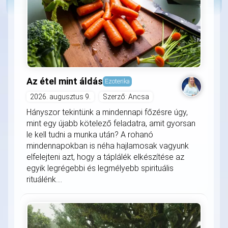
Az étel mint áldás
Ezoterika
2026. augusztus 9.
Szerző: Ancsa
Hányszor tekintünk a mindennapi főzésre úgy,
mint egy újabb kötelező feladatra, amit gyorsan
le kell tudni a munka után? A rohanó
mindennapokban is néha hajlamosak vagyunk
elfelejteni azt, hogy a táplálék elkészítése az
egyik legrégebbi és legmélyebb spirituális
rituálénk....