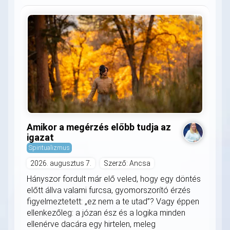
Amikor a megérzés előbb tudja az
igazat
Spiritualizmus
2026. augusztus 7.
Szerző: Ancsa
Hányszor fordult már elő veled, hogy egy döntés
előtt állva valami furcsa, gyomorszorító érzés
figyelmeztetett: „ez nem a te utad”? Vagy éppen
ellenkezőleg: a józan ész és a logika minden
ellenérve dacára egy hirtelen, meleg