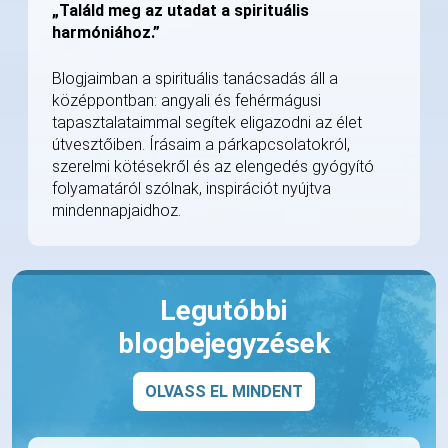
„Találd meg az utadat a spirituális
harmóniához.”
Blogjaimban a spirituális tanácsadás áll a
középpontban: angyali és fehérmágusi
tapasztalataimmal segítek eligazodni az élet
útvesztőiben. Írásaim a párkapcsolatokról,
szerelmi kötésekről és az elengedés gyógyító
folyamatáról szólnak, inspirációt nyújtva
mindennapjaidhoz.
Legutóbbi
blogbejegyzések
OLVASS EL MINDENT