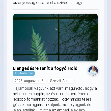
bizonyosság öntötte el a szívedet, hogy...
Elengedésre tanít a fogyó Hold
Spiritualizmus
2026. augusztus 6.
Szerző: Ancsa
Hajlamosak vagyunk azt várni magunktól, hogy a
hét minden napján, az év minden percében a
legjobb formánkat hozzuk. Hogy mindig teljes
gőzzel pörögjünk, alkotjunk, mosolyogjunk és
jelen legyünk – mintha az emberi lélek egy