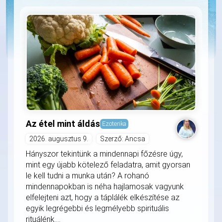
Az étel mint áldás
Ezoterika
2026. augusztus 9.
Szerző: Ancsa
Hányszor tekintünk a mindennapi főzésre úgy,
mint egy újabb kötelező feladatra, amit gyorsan
le kell tudni a munka után? A rohanó
mindennapokban is néha hajlamosak vagyunk
elfelejteni azt, hogy a táplálék elkészítése az
egyik legrégebbi és legmélyebb spirituális
rituálénk....