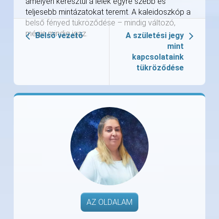
amelyen keresztül a lélek egyre szebb és
teljesebb mintázatokat teremt. A kaleidoszkóp a
belső fényed tükröződése – mindig változó,
mégis mindig igaz.
Belső vezető
A születési jegy
mint
kapcsolataink
tükröződése
AZ OLDALAM