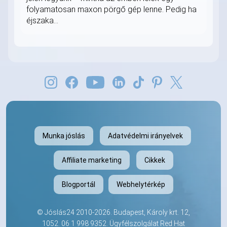
folyamatosan maxon pörgő gép lenne. Pedig ha
éjszaka...
Munka jóslás
Adatvédelmi irányelvek
Affiliate marketing
Cikkek
Blogportál
Webhelytérkép
©
Jóslás24
2010-2026. Budapest, Károly krt. 12,
1052.
06 1 998 9352
. Ügyfélszolgálat Red Hat