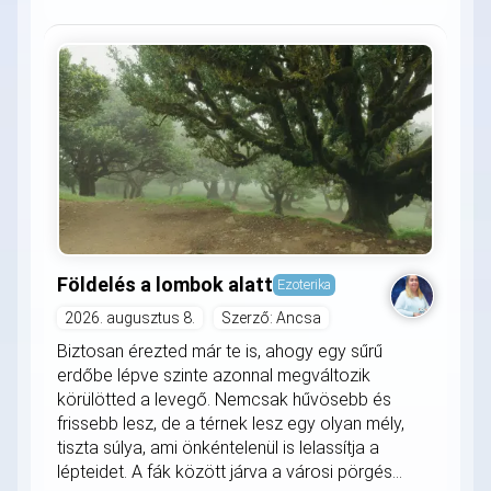
Földelés a lombok alatt
Ezoterika
2026. augusztus 8.
Szerző: Ancsa
Biztosan érezted már te is, ahogy egy sűrű
erdőbe lépve szinte azonnal megváltozik
körülötted a levegő. Nemcsak hűvösebb és
frissebb lesz, de a térnek lesz egy olyan mély,
tiszta súlya, ami önkéntelenül is lelassítja a
lépteidet. A fák között járva a városi pörgés...