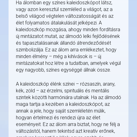
Ha álomban egy színes kaleidoszkópot látsz,
vagy azon keresztül szemléled a világot, az a
belső világod végtelen változatosságát és az
élet folyamatos átalakulását jelképezi. A
kaleidoszkóp mozgása, ahogy minden fordításra
új mintázatot mutat, az álmodó lelki fejlődésének
és tapasztalásainak állandó átrendeződését
szimbolizálja. Ez az álom arra emlékeztet, hogy
minden élmény – még a kihívások is – új
mintázatokat hoz létre a tudatban, amelyek végül
egy nagyobb, színes egységgé állnak össze.
A kaleidoszkóp élénk színei – rózsaszín, arany,
kék, zöld – az érzelmi, spirituális és mentális
szintek közötti harmóniára utalnak. Ha az álmodó
maga tartja a kezében a kaleidoszkópot, az
annak a jele, hogy saját szemléletén múlik,
hogyan értelmezi és rendezi újra az élet
eseményeit. Ez az álom arra biztat, hogy ne félj a
változástól, hanem tekintsd azt kreatív erőnek,