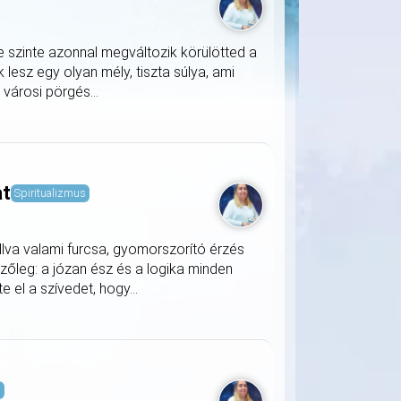
e szinte azonnal megváltozik körülötted a
lesz egy olyan mély, tiszta súlya, ami
a városi pörgés...
at
Spiritualizmus
llva valami furcsa, gyomorszorító érzés
zőleg: a józan ész és a logika minden
 el a szívedet, hogy...
s