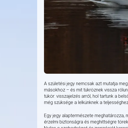
A születési jegy nemcsak azt mutatja meg
másokhoz – és mit tükröznek vissza rólunk 
tükör: visszajelzés arról, hol tartunk a be
még szüksége a lelkünknek a teljességhez
Egy jegy alaptermészete meghatározza, m
érzelmi biztonságra és meghittségre töre