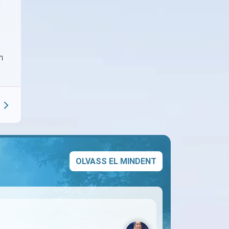
k –
m
OLVASS EL MINDENT