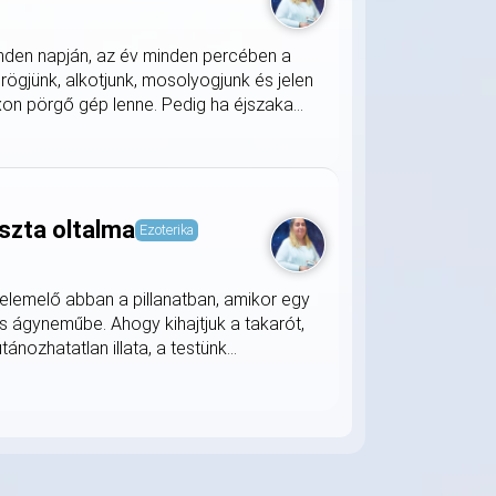
nden napján, az év minden percében a
rögjünk, alkotjunk, mosolyogjunk és jelen
on pörgő gép lenne. Pedig ha éjszaka...
szta oltalma
Ezoterika
lemelő abban a pillanatban, amikor egy
s ágyneműbe. Ahogy kihajtjuk a takarót,
nozhatatlan illata, a testünk...