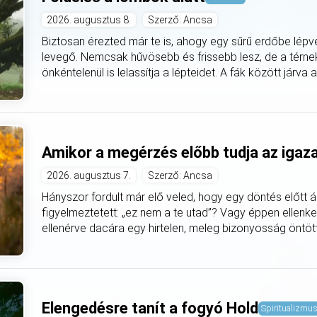
2026. augusztus 8.
Szerző: Ancsa
Biztosan érezted már te is, ahogy egy sűrű erdőbe lépv
levegő. Nemcsak hűvösebb és frissebb lesz, de a térnek 
önkéntelenül is lelassítja a lépteidet. A fák között járva 
Amikor a megérzés előbb tudja az igaz
2026. augusztus 7.
Szerző: Ancsa
Hányszor fordult már elő veled, hogy egy döntés előtt á
figyelmeztetett: „ez nem a te utad”? Vagy éppen ellenke
ellenérve dacára egy hirtelen, meleg bizonyosság öntötte
Elengedésre tanít a fogyó Hold
Spiritualizmu