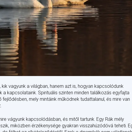
, kik vagyunk a világban, hanem azt is, hogyan kapcsolódunk
a kapcsolataink. Spirituális szinten minden találkozás egyfajta
lső fejlődésben, mely mintáink működnek tudattalanul, és mire van
.
ire vágyunk kapcsolódásban, és mitől tartunk. Egy Rák mély
kszik, miközben érzékenysége gyakran visszahúzódóvá teheti. E