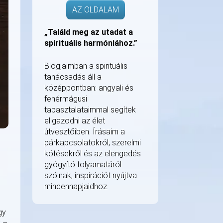
AZ OLDALAM
„Találd meg az utadat a
spirituális harmóniához.”
Blogjaimban a spirituális
tanácsadás áll a
középpontban: angyali és
fehérmágusi
tapasztalataimmal segítek
eligazodni az élet
útvesztőiben. Írásaim a
párkapcsolatokról, szerelmi
kötésekről és az elengedés
gyógyító folyamatáról
szólnak, inspirációt nyújtva
mindennapjaidhoz.
gy