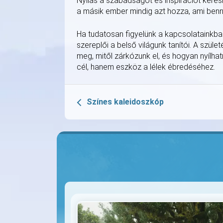
Nyilas a szabadságot és inspirációt keres
a másik ember mindig azt hozza, ami bennü
Ha tudatosan figyelünk a kapcsolatainkban 
szereplői a belső világunk tanítói. A szül
meg, mitől zárkózunk el, és hogyan nyílh
cél, hanem eszköz a lélek ébredéséhez.
Színes kaleidoszkóp