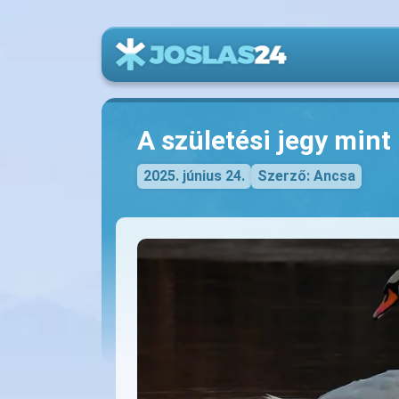
A születési jegy min
2025. június 24.
Szerző: Ancsa