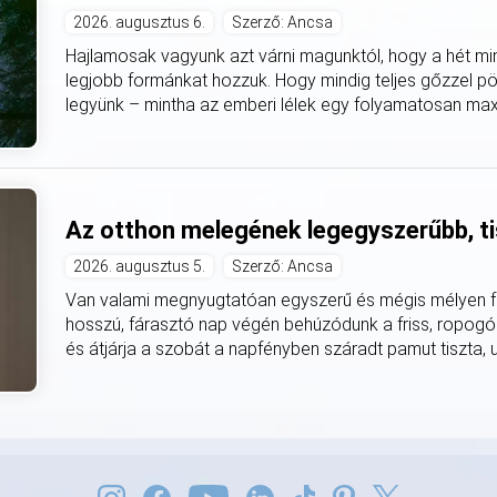
2026. augusztus 6.
Szerző: Ancsa
Hajlamosak vagyunk azt várni magunktól, hogy a hét mi
legjobb formánkat hozzuk. Hogy mindig teljes gőzzel pö
legyünk – mintha az emberi lélek egy folyamatosan max
Az otthon melegének legegyszerűbb, ti
2026. augusztus 5.
Szerző: Ancsa
Van valami megnyugtatóan egyszerű és mégis mélyen fe
hosszú, fárasztó nap végén behúzódunk a friss, ropogó
és átjárja a szobát a napfényben száradt pamut tiszta, utá