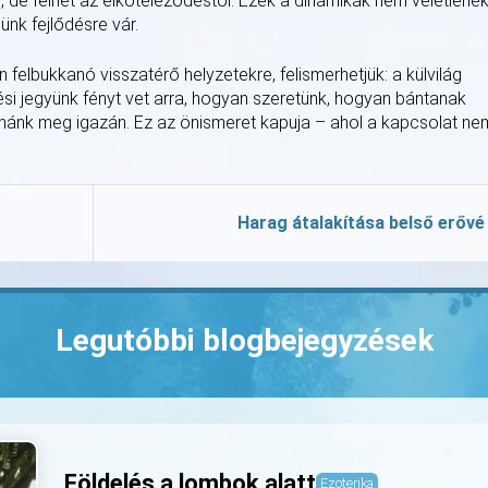
i, de félhet az elköteleződéstől. Ezek a dinamikák nem véletlene
nk fejlődésre vár.
felbukkanó visszatérő helyzetekre, felismerhetjük: a külvilág
etési jegyünk fényt vet arra, hogyan szeretünk, hogyan bántanak
atnánk meg igazán. Ez az önismeret kapuja – ahol a kapcsolat ne
Harag átalakítása belső erővé
Legutóbbi blogbejegyzések
Földelés a lombok alatt
Ezoterika