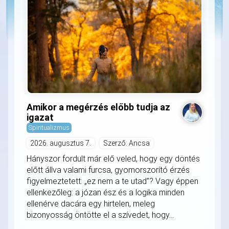
Amikor a megérzés előbb tudja az
igazat
Spiritualizmus
2026. augusztus 7.
Szerző: Ancsa
Hányszor fordult már elő veled, hogy egy döntés
előtt állva valami furcsa, gyomorszorító érzés
figyelmeztetett: „ez nem a te utad”? Vagy éppen
ellenkezőleg: a józan ész és a logika minden
ellenérve dacára egy hirtelen, meleg
bizonyosság öntötte el a szívedet, hogy...