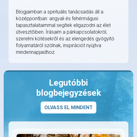
Blogjaimban a spirituális tanácsadás áll a
középpontban: angyali és fehérmágusi
tapasztalataimmal segítek eligazodni az élet
útvesztőiben. Írásaim a párkapcsolatokról,
szerelmi kötésekről és az elengedés gyógyító
folyamatáról szólnak, inspirációt nyújtva
mindennapjaidhoz.
Legutóbbi
blogbejegyzések
OLVASS EL MINDENT