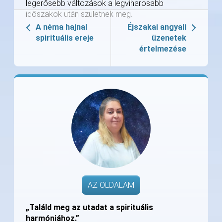
legerősebb változások a legviharosabb
időszakok után születnek meg.
A néma hajnal
Éjszakai angyali
spirituális ereje
üzenetek
értelmezése
AZ OLDALAM
„Találd meg az utadat a spirituális
harmóniához.”