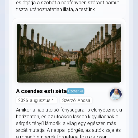
és átjárja a szobát a napfényben száradt pamut
tiszta, utánozhatatlan illata, a testünk...
A csendes esti séta
Ezoterika
2026. augusztus 4.
Szerző: Ancsa
Amikor a nap utolsó fénysugarai is elenyésznek a
horizonton, és az utcákon lassan kigyulladnak a
sárgás fényű lámpák, a világ egy egészen más
arcát mutatja. A nappali pörgés, az autók zaja és
a rohanó emberek forgataga fokozatosan