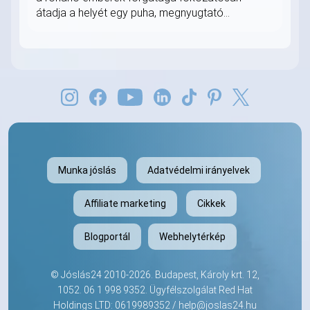
átadja a helyét egy puha, megnyugtató...
Munka jóslás
Adatvédelmi irányelvek
Affiliate marketing
Cikkek
Blogportál
Webhelytérkép
©
Jóslás24
2010-2026. Budapest, Károly krt. 12,
1052.
06 1 998 9352
. Ügyfélszolgálat Red Hat
Holdings LTD: 0619989352 /
help@joslas24.hu