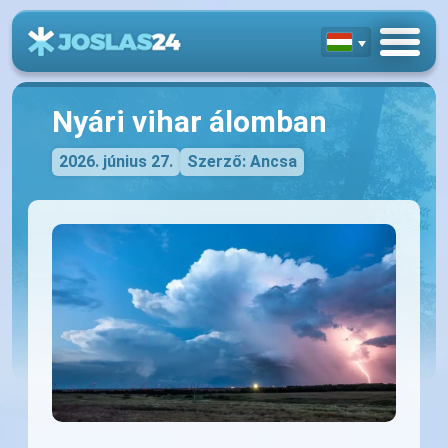
Nyári vihar álomban
2026. június 27.
Szerző: Ancsa