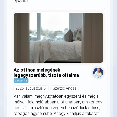
éjszaka...
Az otthon melegének
legegyszerűbb, tiszta oltalma
Ezoterika
2026. augusztus 5.
Szerző: Ancsa
Van valami megnyugtatóan egyszerű és mégis
mélyen felemelő abban a pillanatban, amikor egy
hosszú, fárasztó nap végén behúzódunk a friss,
ropogós ágyneműbe. Ahogy kihajtjuk a takarót,