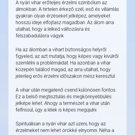
A nyári vihar erőteljes érzelmi szimbólum az
álmokban. A hirtelen érkező szél, eső és villámlás
gyakran olyan érzéseket jelképez, amelyeket
hosszú ideje elfojtasz magadban. Az álom arra
utalhat, hogy a lelked változásra és
felszabadulásra vágyik.
Ha az álomban a vihart biztonságos helyről
figyeled, az azt mutatja, hogy képes vagy kívülről
szemlélni a problémáidat. Ha azonban a vihar
közepén találod magad, az arra utalhat, hogy
jelenleg erős érzelmi időszakon mész keresztül.
A vihar után megjelenő csend különösen fontos.
Ez a belső megtisztulás és megkönnyebbülés
jelképe lehet. Ahogy a természet a vihar után
felfrissül, úgy a lélek is képes megújulni.
Spirituálisan a nyári vihar azt üzeni, hogy az
érzelmeket nem lehet örökké elnyomni. Néha a