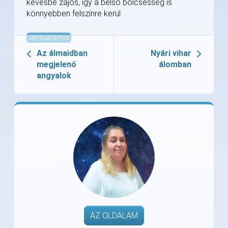
kevésbé zajos, így a belső bölcsesség is
könnyebben felszínre kerül.
Spiritualizmus
Az álmaidban
Nyári vihar
megjelenő
álomban
angyalok
AZ OLDALAM