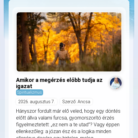
Amikor a megérzés előbb tudja az
igazat
Spiritualizmus
2026. augusztus 7.
Szerző: Ancsa
Hányszor fordult már elő veled, hogy egy döntés
előtt állva valami furcsa, gyomorszorító érzés
figyelmeztetett: „ez nem a te utad”? Vagy éppen
ellenkezőleg: a józan ész és a logika minden