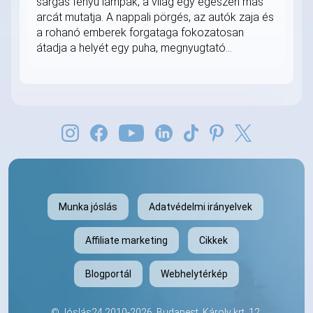
sárgás fényű lámpák, a világ egy egészen más
arcát mutatja. A nappali pörgés, az autók zaja és
a rohanó emberek forgataga fokozatosan
átadja a helyét egy puha, megnyugtató...
Munka jóslás
Adatvédelmi irányelvek
Affiliate marketing
Cikkek
Blogportál
Webhelytérkép
©
Jóslás24
2010-2026. Budapest, Károly krt. 12,