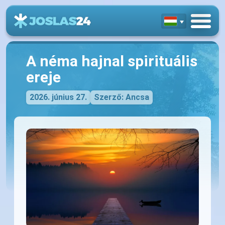
A néma hajnal spirituális
ereje
2026. június 27.
Szerző: Ancsa