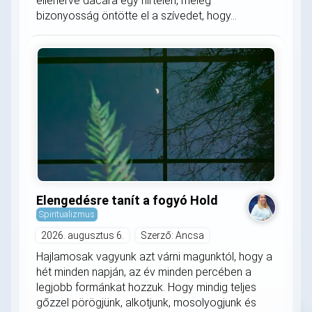
ellenérve dacára egy hirtelen, meleg
bizonyosság öntötte el a szívedet, hogy...
Elengedésre tanít a fogyó Hold
Spiritualizmus
2026. augusztus 6.
Szerző: Ancsa
Hajlamosak vagyunk azt várni magunktól, hogy a
hét minden napján, az év minden percében a
legjobb formánkat hozzuk. Hogy mindig teljes
gőzzel pörögjünk, alkotjunk, mosolyogjunk és