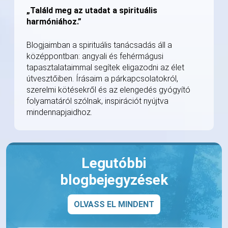
„Találd meg az utadat a spirituális
harmóniához.”
Blogjaimban a spirituális tanácsadás áll a
középpontban: angyali és fehérmágusi
tapasztalataimmal segítek eligazodni az élet
útvesztőiben. Írásaim a párkapcsolatokról,
szerelmi kötésekről és az elengedés gyógyító
folyamatáról szólnak, inspirációt nyújtva
mindennapjaidhoz.
Legutóbbi
blogbejegyzések
OLVASS EL MINDENT