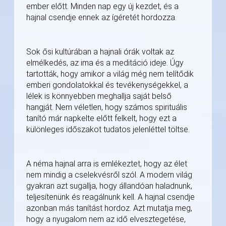
ember előtt. Minden nap egy új kezdet, és a
hajnal csendje ennek az ígéretét hordozza.
Sok ősi kultúrában a hajnali órák voltak az
elmélkedés, az ima és a meditáció ideje. Úgy
tartották, hogy amikor a világ még nem telítődik
emberi gondolatokkal és tevékenységekkel, a
lélek is könnyebben meghallja saját belső
hangját. Nem véletlen, hogy számos spirituális
tanító már napkelte előtt felkelt, hogy ezt a
különleges időszakot tudatos jelenléttel töltse.
A néma hajnal arra is emlékeztet, hogy az élet
nem mindig a cselekvésről szól. A modern világ
gyakran azt sugallja, hogy állandóan haladnunk,
teljesítenünk és reagálnunk kell. A hajnal csendje
azonban más tanítást hordoz. Azt mutatja meg,
hogy a nyugalom nem az idő elvesztegetése,