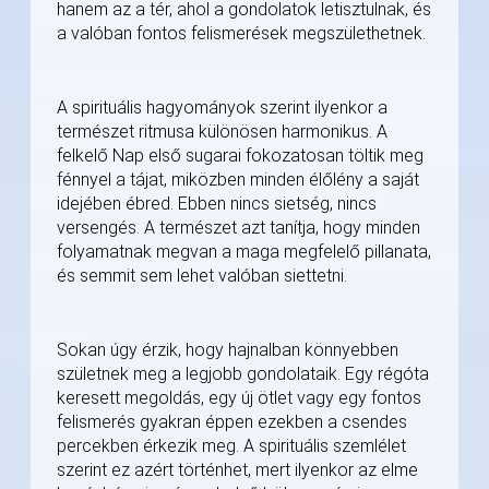
hanem az a tér, ahol a gondolatok letisztulnak, és
a valóban fontos felismerések megszülethetnek.
A spirituális hagyományok szerint ilyenkor a
természet ritmusa különösen harmonikus. A
felkelő Nap első sugarai fokozatosan töltik meg
fénnyel a tájat, miközben minden élőlény a saját
idejében ébred. Ebben nincs sietség, nincs
versengés. A természet azt tanítja, hogy minden
folyamatnak megvan a maga megfelelő pillanata,
és semmit sem lehet valóban siettetni.
Sokan úgy érzik, hogy hajnalban könnyebben
születnek meg a legjobb gondolataik. Egy régóta
keresett megoldás, egy új ötlet vagy egy fontos
felismerés gyakran éppen ezekben a csendes
percekben érkezik meg. A spirituális szemlélet
szerint ez azért történhet, mert ilyenkor az elme