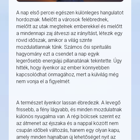
A nap első percei egészen különleges hangulatot
hordoznak. Mielőtt a városok felébrednek,
mielőtt az utak megtelnek emberekkel és mielőtt
a mindennapi zaj átveszi az irányítást, létezik egy
rövid időszak, amikor a világ szinte
mozdulatlannak tűnik. Számos ősi spirituális
hagyomány ezt a csendet a nap egyik
legerősebb energiájú pillanatának tekintette. Úgy
hitték, hogy ilyenkor az ember könnyebben
kapcsolódhat önmagához, mert a külvilág még
nem vonja el a figyelmét.
A természet ilyenkor lassan ébredezik. A levegő
frissebb, a fény lágyabb, és minden mozdulatnak
különös nyugalma van. A régi bölcsek szerint ez
az átmenet az éjszaka és a nappal között nem
csupán időbeli változás, hanem egy olyan kapu,
amely minden hajnalban új lehetőséget nyit az