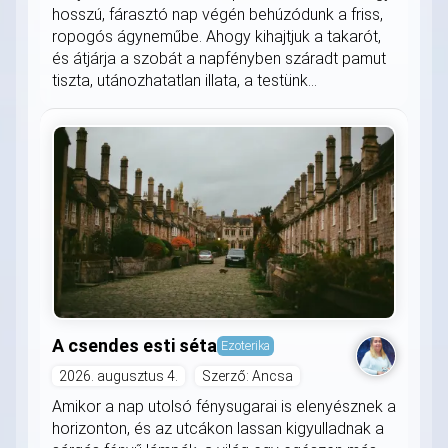
hosszú, fárasztó nap végén behúzódunk a friss,
ropogós ágyneműbe. Ahogy kihajtjuk a takarót,
és átjárja a szobát a napfényben száradt pamut
tiszta, utánozhatatlan illata, a testünk...
A csendes esti séta
Ezoterika
2026. augusztus 4.
Szerző: Ancsa
Amikor a nap utolsó fénysugarai is elenyésznek a
horizonton, és az utcákon lassan kigyulladnak a