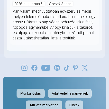
2026. augusztus 5.
Szerző: Ancsa
Van valami megnyugtatóan egyszerű és mégis
mélyen felemelő abban a pillanatban, amikor egy
hosszú, fárasztó nap végén behúzódunk a friss,
ropogós ágyneműbe. Ahogy kihajtjuk a takarót,
és átjárja a szobát a napfényben száradt pamut
tiszta, utánozhatatlan illata, a testünk...
Munka jóslás
Adatvédelmi irányelvek
Affiliate marketing
Cikkek