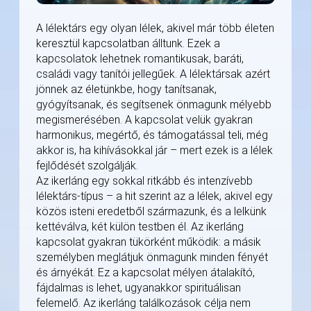
A lélektárs egy olyan lélek, akivel már több életen
keresztül kapcsolatban álltunk. Ezek a
kapcsolatok lehetnek romantikusak, baráti,
családi vagy tanítói jellegűek. A lélektársak azért
jönnek az életünkbe, hogy tanítsanak,
gyógyítsanak, és segítsenek önmagunk mélyebb
megismerésében. A kapcsolat velük gyakran
harmonikus, megértő, és támogatással teli, még
akkor is, ha kihívásokkal jár – mert ezek is a lélek
fejlődését szolgálják.
Az ikerláng egy sokkal ritkább és intenzívebb
lélektárs-típus – a hit szerint az a lélek, akivel egy
közös isteni eredetből származunk, és a lelkünk
kettéválva, két külön testben él. Az ikerláng
kapcsolat gyakran tükörként működik: a másik
személyben meglátjuk önmagunk minden fényét
és árnyékát. Ez a kapcsolat mélyen átalakító,
fájdalmas is lehet, ugyanakkor spirituálisan
felemelő. Az ikerláng találkozások célja nem