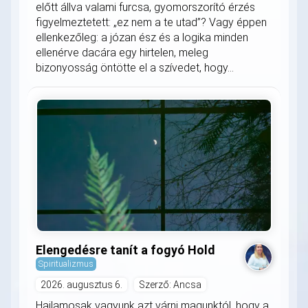
előtt állva valami furcsa, gyomorszorító érzés
figyelmeztetett: „ez nem a te utad”? Vagy éppen
ellenkezőleg: a józan ész és a logika minden
ellenérve dacára egy hirtelen, meleg
bizonyosság öntötte el a szívedet, hogy...
Elengedésre tanít a fogyó Hold
Spiritualizmus
2026. augusztus 6.
Szerző: Ancsa
Hajlamosak vagyunk azt várni magunktól, hogy a