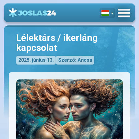
Lélektárs / ikerláng
kapcsolat
2025. június 13.
Szerző: Ancsa