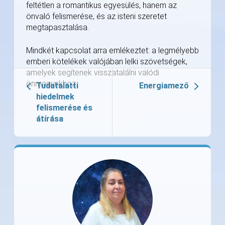
feltétlen a romantikus egyesülés, hanem az
önvaló felismerése, és az isteni szeretet
megtapasztalása.
Mindkét kapcsolat arra emlékeztet: a legmélyebb
emberi kötelékek valójában lelki szövetségek,
amelyek segítenek visszatalálni valódi
önmagunkhoz.
Tudatalatti
Energiamező
hiedelmek
felismerése és
átírása