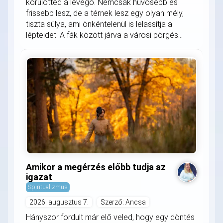
körülötted a levegő. Nemcsak hűvösebb és
frissebb lesz, de a térnek lesz egy olyan mély,
tiszta súlya, ami önkéntelenül is lelassítja a
lépteidet. A fák között járva a városi pörgés...
Amikor a megérzés előbb tudja az
igazat
Spiritualizmus
2026. augusztus 7.
Szerző: Ancsa
Hányszor fordult már elő veled, hogy egy döntés