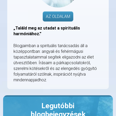
AZ OLDALAM
„Találd meg az utadat a spirituális
harmóniához.”
Blogjaimban a spirituális tanácsadás áll a
középpontban: angyali és fehérmágusi
tapasztalataimmal segítek eligazodni az élet
útvesztőiben. Írásaim a párkapcsolatokról,
szerelmi kötésekről és az elengedés gyógyító
folyamatáról szólnak, inspirációt nyújtva
mindennapjaidhoz.
Legutóbbi
blogbejegyzések