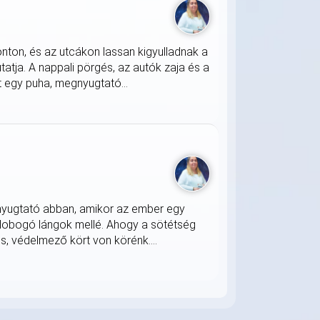
onton, és az utcákon lassan kigyulladnak a
atja. A nappali pörgés, az autók zaja és a
 egy puha, megnyugtató...
nyugtató abban, amikor az ember egy
 lobogó lángok mellé. Ahogy a sötétség
s, védelmező kört von körénk....