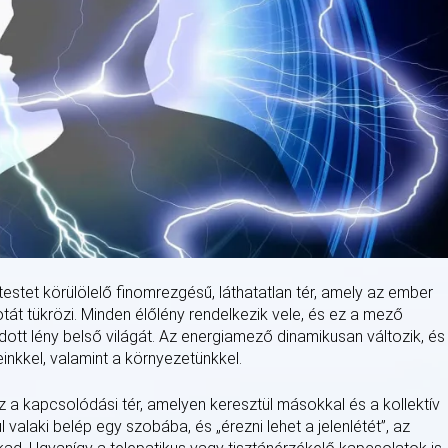
stet körülölelő finomrezgésű, láthatatlan tér, amely az ember
lapotát tükrözi. Minden élőlény rendelkezik vele, és ez a mező
ott lény belső világát. Az energiamező dinamikusan változik, és
inkkel, valamint a környezetünkkel.
 a kapcsolódási tér, amelyen keresztül másokkal és a kollektív
 valaki belép egy szobába, és „érezni lehet a jelenlétét”, az