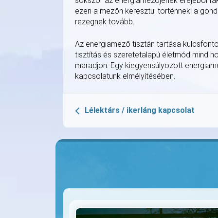
sokszor az energiamezőjének erejéből fak
ezen a mezőn keresztül történnek: a gond
rezegnek tovább.
Az energiamező tisztán tartása kulcsfontos
tisztítás és szeretetalapú életmód mind h
maradjon. Egy kiegyensúlyozott energiamező
kapcsolatunk elmélyítésében.
Lélektárs / ikerláng kapcsolat