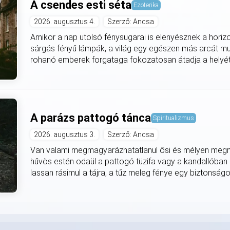
A csendes esti séta
Ezoterika
2026. augusztus 4.
Szerző: Ancsa
Amikor a nap utolsó fénysugarai is elenyésznek a horiz
sárgás fényű lámpák, a világ egy egészen más arcát mut
rohanó emberek forgataga fokozatosan átadja a helyét
A parázs pattogó tánca
Spiritualizmus
2026. augusztus 3.
Szerző: Ancsa
Van valami megmagyarázhatatlanul ősi és mélyen meg
hűvös estén odaül a pattogó tüzifa vagy a kandallóban
lassan rásimul a tájra, a tűz meleg fénye egy biztonságo