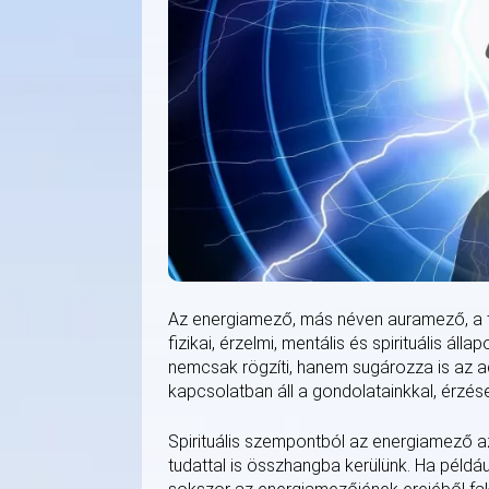
Az energiamező, más néven auramező, a te
fizikai, érzelmi, mentális és spirituális ál
nemcsak rögzíti, hanem sugározza is az ad
kapcsolatban áll a gondolatainkkal, érzése
Spirituális szempontból az energiamező az
tudattal is összhangba kerülünk. Ha például