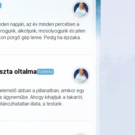
s
nden napján, az év minden percében a
rögjünk, alkotjunk, mosolyogjunk és jelen
on pörgő gép lenne. Pedig ha éjszaka...
szta oltalma
Ezoterika
lemelő abban a pillanatban, amikor egy
s ágyneműbe. Ahogy kihajtjuk a takarót,
nozhatatlan illata, a testünk...