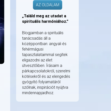
AZ OLDALAM
„Találd meg az utadat a
spirituális harmóniához.”
Blogjaimban a spirituális
tanácsadás áll a
középpontban: angyali és
fehérmágusi
tapasztalataimmal segítek
eligazodni az élet
útvesztőiben. Írásaim a
párkapcsolatokról, szerelmi
kötésekről és az elengedés
gyógyító folyamatáról
szólnak, inspirációt nyújtva
mindennapjaidhoz.