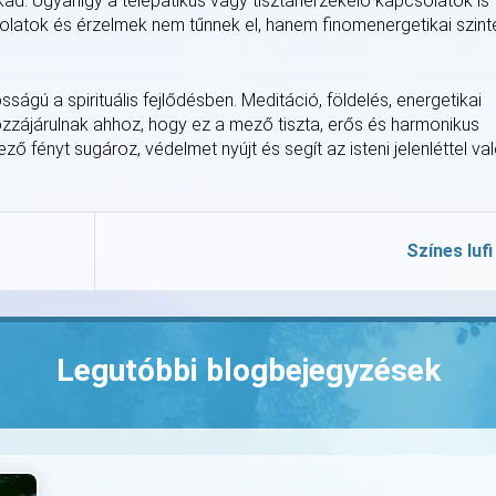
ad. Ugyanígy a telepatikus vagy tisztánérzékelő kapcsolatok is
olatok és érzelmek nem tűnnek el, hanem finomenergetikai szint
ságú a spirituális fejlődésben. Meditáció, földelés, energetikai
ozzájárulnak ahhoz, hogy ez a mező tiszta, erős és harmonikus
 fényt sugároz, védelmet nyújt és segít az isteni jelenléttel va
Színes lufi
Legutóbbi blogbejegyzések