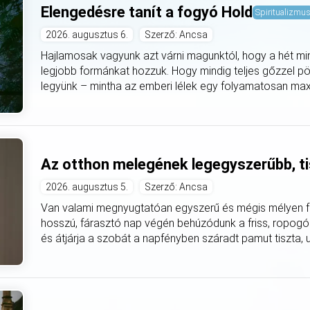
Elengedésre tanít a fogyó Hold
Spiritualizmu
2026. augusztus 6.
Szerző: Ancsa
Hajlamosak vagyunk azt várni magunktól, hogy a hét mi
legjobb formánkat hozzuk. Hogy mindig teljes gőzzel pö
legyünk – mintha az emberi lélek egy folyamatosan max
Az otthon melegének legegyszerűbb, ti
2026. augusztus 5.
Szerző: Ancsa
Van valami megnyugtatóan egyszerű és mégis mélyen fe
hosszú, fárasztó nap végén behúzódunk a friss, ropogó
és átjárja a szobát a napfényben száradt pamut tiszta, utá