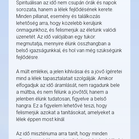
Spirituálisan az idő nem csupán órák és napok
sorozata, hanem a lélek fejlődésének kerete.
Minden pillanat, esemény és találkozás
lehetőség arra, hogy közelebb kerüljünk
önmagunkhoz, és felismerjük az életünk valódi
üzenetét. Az idő valójában egy tükör:
megmutatja, mennyire élünk összhangban a
belső igazságunkkal, és hol van még szükségünk
fejlődésre.
A múlt emlékei, a jelen kihívásai és a jövő ígéretei
mind a lélek tapasztalatait szolgálják. Amikor
elfogadjuk az idő áramlását, nem ragadunk bele
a múltba, és nem félünk a jövőtől, hanem a
jelenben élünk tudatosan, figyelve a belső
hangra. Ez a figyelem lehetővé teszi, hogy
felismerjük azokat a tanításokat, amelyeket a
lélek éppen most kínál.
Az idő misztériuma arra tanít, hogy minden