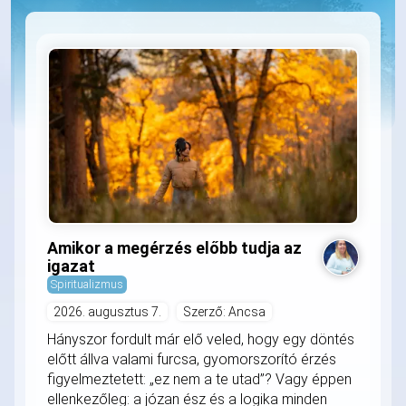
Amikor a megérzés előbb tudja az
igazat
Spiritualizmus
2026. augusztus 7.
Szerző: Ancsa
Hányszor fordult már elő veled, hogy egy döntés
előtt állva valami furcsa, gyomorszorító érzés
figyelmeztetett: „ez nem a te utad”? Vagy éppen
ellenkezőleg: a józan ész és a logika minden