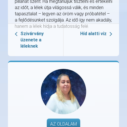
pillanat szent. Ha megtanuljuk tisztelni és értékelni
az időt, a lélek útja világossá válik, és minden
tapasztalat – legyen az öröm vagy próbatétel –
a fejlődésünket szolgálja. Az idő így nem akadály,
hanem a lélek hídja a tudatosság felé.
Szivárvány
Híd alatti víz
üzenete a
léleknek
AZ OLDALAM