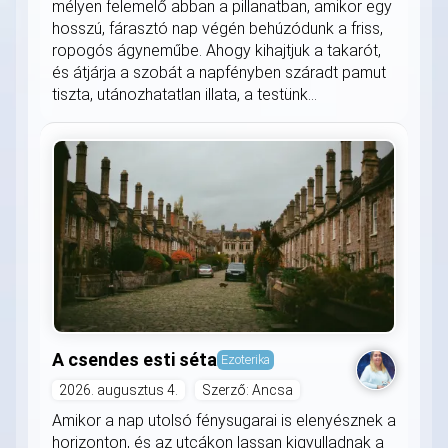
mélyen felemelő abban a pillanatban, amikor egy
hosszú, fárasztó nap végén behúzódunk a friss,
ropogós ágyneműbe. Ahogy kihajtjuk a takarót,
és átjárja a szobát a napfényben száradt pamut
tiszta, utánozhatatlan illata, a testünk...
A csendes esti séta
Ezoterika
2026. augusztus 4.
Szerző: Ancsa
Amikor a nap utolsó fénysugarai is elenyésznek a
horizonton, és az utcákon lassan kigyulladnak a