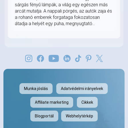
sárgás fényű lámpák, a világ egy egészen más
arcát mutatja. A nappali pörgés, az autók zaja és
a rohanó emberek forgataga fokozatosan
átadja a helyét egy puha, megnyugtató...
Munka jóslás
Adatvédelmi irányelvek
Affiliate marketing
Cikkek
Blogportál
Webhelytérkép