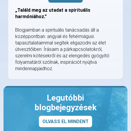
„Találd meg az utadat a spirituális
harmóniához.”
Blogjaimban a spirituális tanácsadás áll a
középpontban: angyali és fehérmágusi
tapasztalataimmal segítek eligazodni az élet
útvesztőiben. Írásaim a párkapcsolatokról,
szerelmi kötésekről és az elengedés gyógyító
folyamatáról szólnak, inspirációt nyújtva
mindennapjaidhoz.
Legutóbbi
blogbejegyzések
OLVASS EL MINDENT