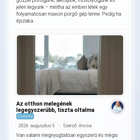
gőzzel pörögjünk, alkotjunk, mosolyogjunk és
jelen legyünk – mintha az emberi lélek egy
folyamatosan maxon pörgő gép lenne. Pedig ha
éjszaka...
Az otthon melegének
legegyszerűbb, tiszta oltalma
Ezoterika
2026. augusztus 5.
Szerző: Ancsa
Van valami megnyugtatóan egyszerű és mégis