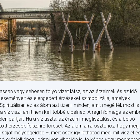
assan vagy sebesen folyó vizet látsz, az az érzelmek és az idő
lt eseményeit és elengedett érzéseket szimbolizálja, amelyek
irituálisan ez az álom azt üzeni: minden, amit megéltél, most is
a víz viszi, amit nem kell többé cipelned. A régi híd maga az embe
en partjait. Ha a víz tiszta, az érzelmi megtisztulást és a belső
jtott érzések felszínre törését. Az álom arra ösztönöz, hogy merj
i saját mélységeidbe –, mert csak így láthatod meg, mit visz el é
első erőt jelképezi: bármilyen vihar jön is, te képes vagy megmarad