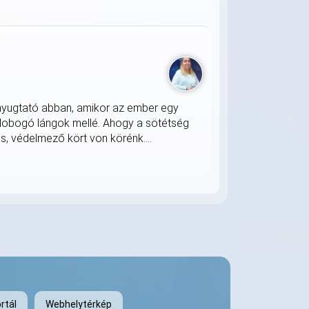
nyugtató abban, amikor az ember egy
 lobogó lángok mellé. Ahogy a sötétség
s, védelmező kört von körénk....
rtál
Webhelytérkép