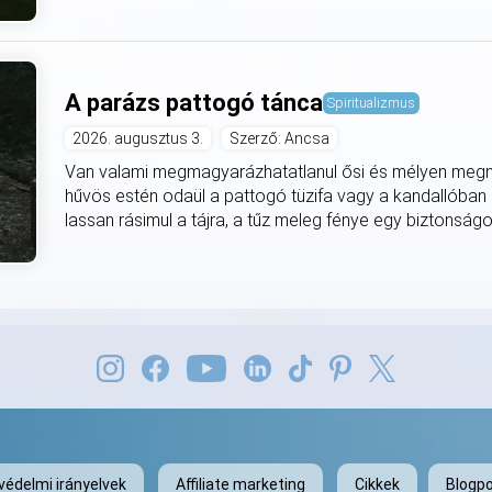
A parázs pattogó tánca
Spiritualizmus
2026. augusztus 3.
Szerző: Ancsa
Van valami megmagyarázhatatlanul ősi és mélyen meg
hűvös estén odaül a pattogó tüzifa vagy a kandallóban
lassan rásimul a tájra, a tűz meleg fénye egy biztonságo
védelmi irányelvek
Affiliate marketing
Cikkek
Blogpo