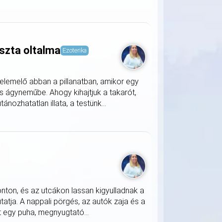
szta oltalma
Ezoterika
lemelő abban a pillanatban, amikor egy
s ágyneműbe. Ahogy kihajtjuk a takarót,
nozhatatlan illata, a testünk...
onton, és az utcákon lassan kigyulladnak a
atja. A nappali pörgés, az autók zaja és a
 egy puha, megnyugtató...