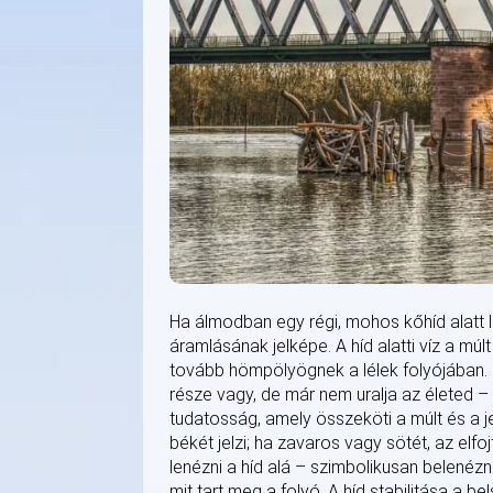
Ha álmodban egy régi, mohos kőhíd alatt l
áramlásának jelképe. A híd alatti víz a mú
tovább hömpölyögnek a lélek folyójában. Sp
része vagy, de már nem uralja az életed – 
tudatosság, amely összeköti a múlt és a jel
békét jelzi; ha zavaros vagy sötét, az elfo
lenézni a híd alá – szimbolikusan belenézn
mit tart meg a folyó. A híd stabilitása a b