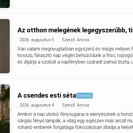
Az otthon melegének legegyszerűbb, ti
2026. augusztus 5.
Szerző: Ancsa
Van valami megnyugtatóan egyszerű és mégis mélyen fe
hosszú, fárasztó nap végén behúzódunk a friss, ropogó
és átjárja a szobát a napfényben száradt pamut tiszta, utá
A csendes esti séta
Ezoterika
2026. augusztus 4.
Szerző: Ancsa
Amikor a nap utolsó fénysugarai is elenyésznek a horiz
sárgás fényű lámpák, a világ egy egészen más arcát mut
rohanó emberek forgataga fokozatosan átadja a helyét