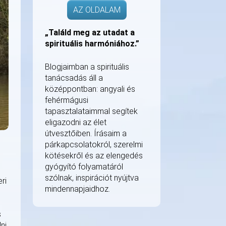
AZ OLDALAM
„Találd meg az utadat a
spirituális harmóniához.”
Blogjaimban a spirituális
tanácsadás áll a
középpontban: angyali és
fehérmágusi
tapasztalataimmal segítek
eligazodni az élet
útvesztőiben. Írásaim a
párkapcsolatokról, szerelmi
kötésekről és az elengedés
gyógyító folyamatáról
szólnak, inspirációt nyújtva
ri
mindennapjaidhoz.
s
ni