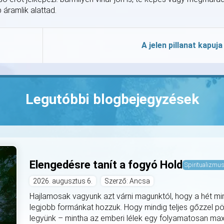
áramlik alattad.
A jelen pillanat kapuja
Legutóbbi blogbejegyzések
Elengedésre tanít a fogyó Hold
Spiritualizmu
2026. augusztus 6.
Szerző: Ancsa
Hajlamosak vagyunk azt várni magunktól, hogy a hét mi
legjobb formánkat hozzuk. Hogy mindig teljes gőzzel pö
legyünk – mintha az emberi lélek egy folyamatosan max