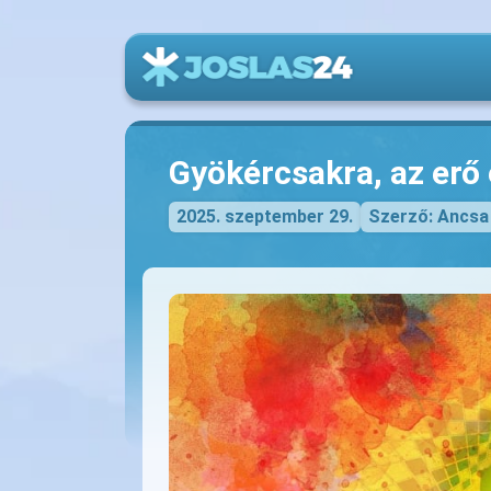
Gyökércsakra, az erő 
2025. szeptember 29.
Szerző: Ancsa