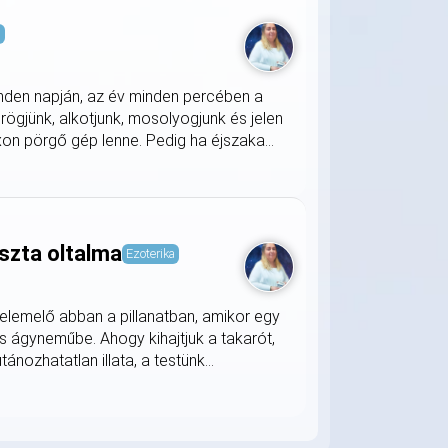
s
nden napján, az év minden percében a
rögjünk, alkotjunk, mosolyogjunk és jelen
on pörgő gép lenne. Pedig ha éjszaka...
szta oltalma
Ezoterika
lemelő abban a pillanatban, amikor egy
s ágyneműbe. Ahogy kihajtjuk a takarót,
nozhatatlan illata, a testünk...