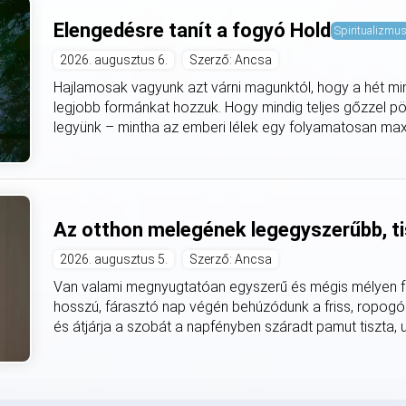
Elengedésre tanít a fogyó Hold
Spiritualizmu
2026. augusztus 6.
Szerző: Ancsa
Hajlamosak vagyunk azt várni magunktól, hogy a hét mi
legjobb formánkat hozzuk. Hogy mindig teljes gőzzel pö
legyünk – mintha az emberi lélek egy folyamatosan max
Az otthon melegének legegyszerűbb, ti
2026. augusztus 5.
Szerző: Ancsa
Van valami megnyugtatóan egyszerű és mégis mélyen fe
hosszú, fárasztó nap végén behúzódunk a friss, ropogó
és átjárja a szobát a napfényben száradt pamut tiszta, utá