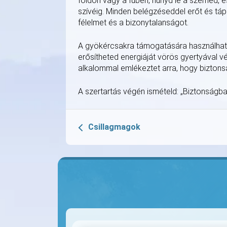
földön vagy a fűben, hunyd le a szemed, é
szívéig. Minden belégzéseddel erőt és tápl
félelmet és a bizonytalanságot.
A gyökércsakra támogatására használhatsz 
erősítheted energiáját vörös gyertyával 
alkalommal emlékeztet arra, hogy biztonsá
A szertartás végén ismételd: „Biztonságba
Csillagmagok