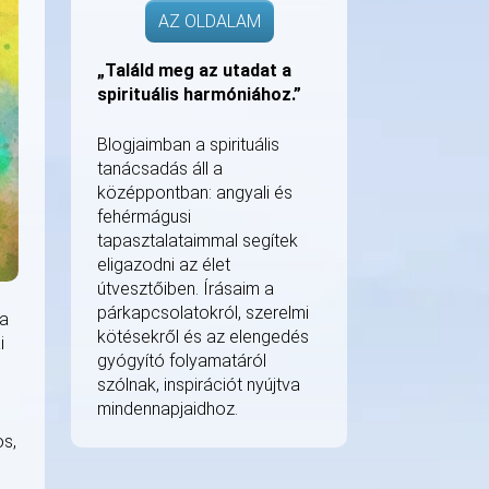
AZ OLDALAM
„Találd meg az utadat a
spirituális harmóniához.”
Blogjaimban a spirituális
tanácsadás áll a
középpontban: angyali és
fehérmágusi
tapasztalataimmal segítek
eligazodni az élet
útvesztőiben. Írásaim a
párkapcsolatokról, szerelmi
 a
kötésekről és az elengedés
i
gyógyító folyamatáról
szólnak, inspirációt nyújtva
mindennapjaidhoz.
os,