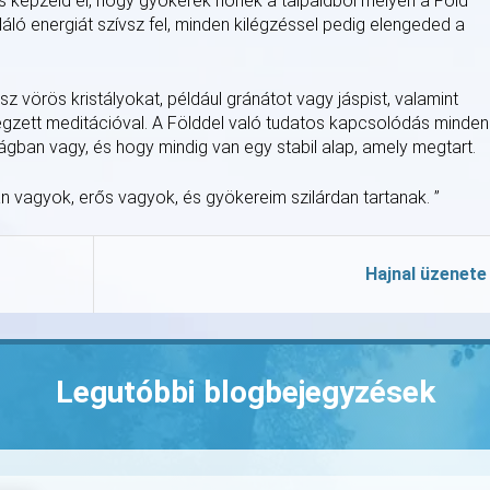
s képzeld el, hogy gyökerek nőnek a talpaidból mélyen a Föld
áló energiát szívsz fel, minden kilégzéssel pedig elengeded a
vörös kristályokat, például gránátot vagy jáspist, valamint
végzett meditációval. A Földdel való tudatos kapcsolódás minden
gban vagy, és hogy mindig van egy stabil alap, amely megtart.
n vagyok, erős vagyok, és gyökereim szilárdan tartanak. ”
Hajnal üzenete
Legutóbbi blogbejegyzések