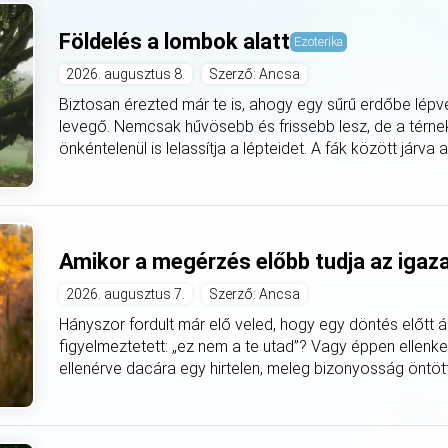
Földelés a lombok alatt
Ezoterika
2026. augusztus 8.
Szerző: Ancsa
Biztosan érezted már te is, ahogy egy sűrű erdőbe lépv
levegő. Nemcsak hűvösebb és frissebb lesz, de a térnek 
önkéntelenül is lelassítja a lépteidet. A fák között járva 
Amikor a megérzés előbb tudja az igaz
2026. augusztus 7.
Szerző: Ancsa
Hányszor fordult már elő veled, hogy egy döntés előtt á
figyelmeztetett: „ez nem a te utad”? Vagy éppen ellenke
ellenérve dacára egy hirtelen, meleg bizonyosság öntötte