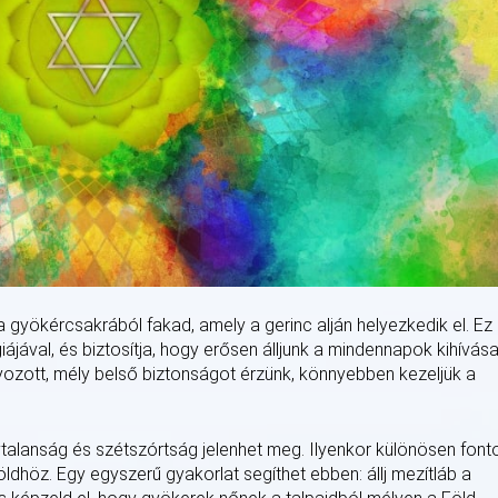
a gyökércsakrából fakad, amely a gerinc alján helyezkedik el. Ez
jával, és biztosítja, hogy erősen álljunk a mindennapok kihívása
ozott, mély belső biztonságot érzünk, könnyebben kezeljük a
talanság és szétszórtság jelenhet meg. Ilyenkor különösen font
dhöz. Egy egyszerű gyakorlat segíthet ebben: állj mezítláb a