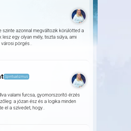
e szinte azonnal megváltozik körülötted a
lesz egy olyan mély, tiszta súlya, ami
a városi pörgés...
at
Spiritualizmus
llva valami furcsa, gyomorszorító érzés
zőleg: a józan ész és a logika minden
 el a szívedet, hogy...