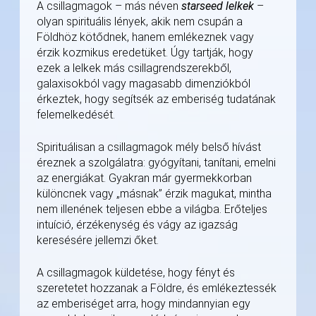
A csillagmagok – más néven
starseed lelkek
–
olyan spirituális lények, akik nem csupán a
Földhöz kötődnek, hanem emlékeznek vagy
érzik kozmikus eredetüket. Úgy tartják, hogy
ezek a lelkek más csillagrendszerekből,
galaxisokból vagy magasabb dimenziókból
érkeztek, hogy segítsék az emberiség tudatának
felemelkedését.
Spirituálisan a csillagmagok mély belső hívást
éreznek a szolgálatra: gyógyítani, tanítani, emelni
az energiákat. Gyakran már gyermekkorban
különcnek vagy „másnak” érzik magukat, mintha
nem illenének teljesen ebbe a világba. Erőteljes
intuíció, érzékenység és vágy az igazság
keresésére jellemzi őket.
A csillagmagok küldetése, hogy fényt és
szeretetet hozzanak a Földre, és emlékeztessék
az emberiséget arra, hogy mindannyian egy