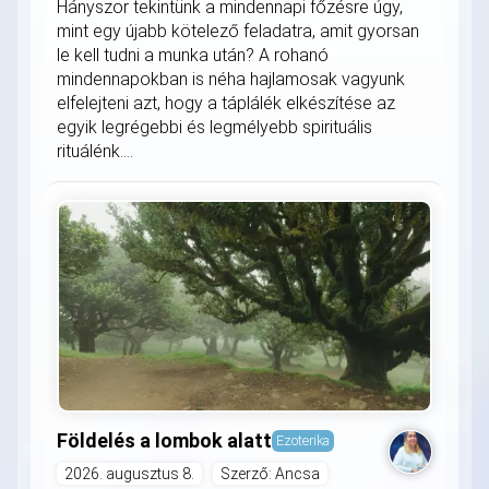
Hányszor tekintünk a mindennapi főzésre úgy,
mint egy újabb kötelező feladatra, amit gyorsan
le kell tudni a munka után? A rohanó
mindennapokban is néha hajlamosak vagyunk
elfelejteni azt, hogy a táplálék elkészítése az
egyik legrégebbi és legmélyebb spirituális
rituálénk....
Földelés a lombok alatt
Ezoterika
2026. augusztus 8.
Szerző: Ancsa