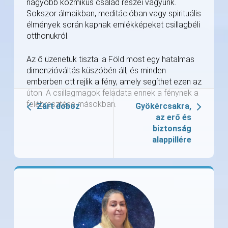
nagyobb kozmikus család részei vagyunk.
Sokszor álmaikban, meditációban vagy spirituális
élmények során kapnak emlékképeket csillagbéli
otthonukról.
Az ő üzenetük tiszta: a Föld most egy hatalmas
dimenzióváltás küszöbén áll, és minden
emberben ott rejlik a fény, amely segíthet ezen az
úton. A csillagmagok feladata ennek a fénynek a
felébresztése másokban.
Zárt doboz
Gyökércsakra,
az erő és
biztonság
alappillére