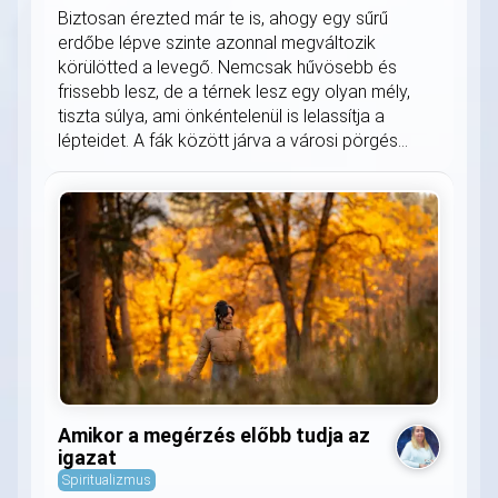
Biztosan érezted már te is, ahogy egy sűrű
erdőbe lépve szinte azonnal megváltozik
körülötted a levegő. Nemcsak hűvösebb és
frissebb lesz, de a térnek lesz egy olyan mély,
tiszta súlya, ami önkéntelenül is lelassítja a
lépteidet. A fák között járva a városi pörgés...
Amikor a megérzés előbb tudja az
igazat
Spiritualizmus