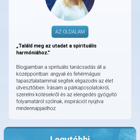
AZ OLDALAM
„Találd meg az utadat a spirituális
harmóniához.”
Blogjaimban a spirituális tanácsadás áll a
középpontban: angyali és fehérmágusi
tapasztalataimmal segítek eligazodni az élet
útvesztőiben. Írásaim a párkapcsolatokról,
szerelmi kötésekről és az elengedés gyógyító
folyamatáról szólnak, inspirációt nyújtva
mindennapjaidhoz.
Legutóbbi