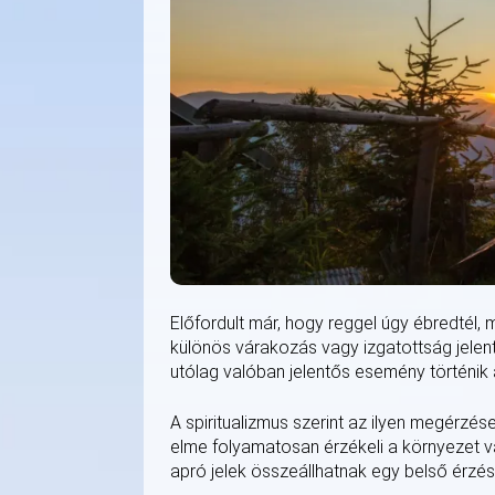
Előfordult már, hogy reggel úgy ébredtél,
különös várakozás vagy izgatottság jelen
utólag valóban jelentős esemény történik
A spiritualizmus szerint az ilyen megérz
elme folyamatosan érzékeli a környezet vá
apró jelek összeállhatnak egy belső érzéss