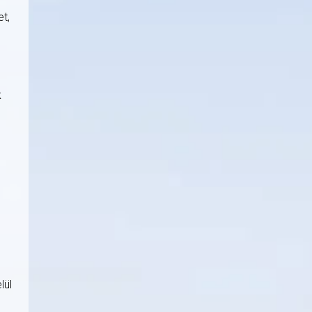
t,
k
lül