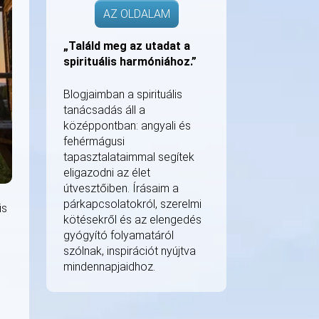
AZ OLDALAM
„Találd meg az utadat a
spirituális harmóniához.”
Blogjaimban a spirituális
tanácsadás áll a
középpontban: angyali és
fehérmágusi
tapasztalataimmal segítek
eligazodni az élet
útvesztőiben. Írásaim a
párkapcsolatokról, szerelmi
is
kötésekről és az elengedés
gyógyító folyamatáról
szólnak, inspirációt nyújtva
mindennapjaidhoz.