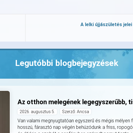
A lelki újjászületés jelei
Legutóbbi blogbejegyzések
Az otthon melegének legegyszerűbb, ti
2026. augusztus 5.
Szerző: Ancsa
Van valami megnyugtatóan egyszerű és mégis mélyen fe
hosszú, fárasztó nap végén behúzódunk a friss, ropogó