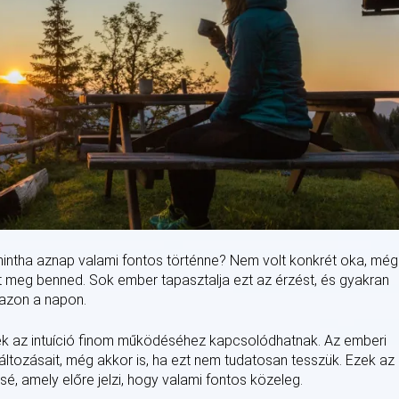
 mintha aznap valami fontos történne? Nem volt konkrét oka, még
t meg benned. Sok ember tapasztalja ezt az érzést, és gyakran
 azon a napon.
ések az intuíció finom működéséhez kapcsolódhatnak. Az emberi
ltozásait, még akkor is, ha ezt nem tudatosan tesszük. Ezek az
é, amely előre jelzi, hogy valami fontos közeleg.