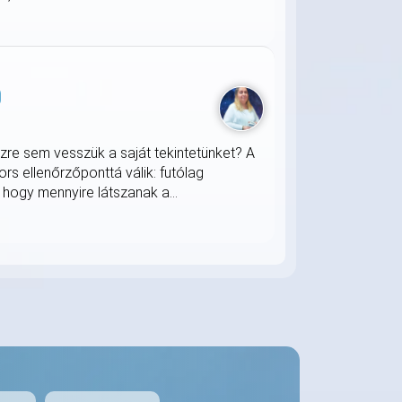
zre sem vesszük a saját tekintetünket? A
s ellenőrzőponttá válik: futólag
 hogy mennyire látszanak a...