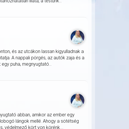
nozhatatlan illata, a testünk...
onton, és az utcákon lassan kigyulladnak a
atja. A nappali pörgés, az autók zaja és a
 egy puha, megnyugtató...
nyugtató abban, amikor az ember egy
 lobogó lángok mellé. Ahogy a sötétség
s, védelmező kört von körénk....