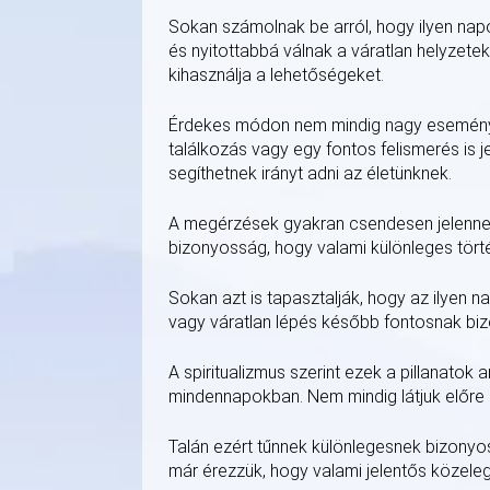
Sokan számolnak be arról, hogy ilyen nap
és nyitottabbá válnak a váratlan helyzete
kihasználja a lehetőségeket.
Érdekes módon nem mindig nagy események
találkozás vagy egy fontos felismerés is je
segíthetnek irányt adni az életünknek.
A megérzések gyakran csendesen jelennek
bizonyosság, hogy valami különleges törté
Sokan azt is tapasztalják, hogy az ilyen
vagy váratlan lépés később fontosnak bizo
A spiritualizmus szerint ezek a pillanatok 
mindennapokban. Nem mindig látjuk előre 
Talán ezért tűnnek különlegesnek bizonyos
már érezzük, hogy valami jelentős közeleg