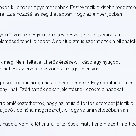
okon különösen figyelmesebbek. Észreveszik a kisebb részleteke
kre. Ez a hozzáállás segíthet abban, hogy az ember jobban
ről van szó. Egy különleges beszélgetés, egy váratlan
lentőssé teheti a napot. A spiritualizmus szerint ezek a pillanato
 meg. Nem feltétlenül erős érzések, inkább egy nyugodt
nhet. Ez az érzés sokszor már reggel jelen van.
 napokon jobban hallgatnak a megérzéseikre. Egy spontán döntés
nyulhat. Ezért tartják sokan jelentősnek ezeket a napokat.
arra emlékeztethetnek, hogy az intuíció fontos szerepet játszik a
a jövőt, de néha megérezhetjük, hogy valami változóban van.
 napok. Nem feltétlenül a történések miatt, hanem azért, mert be
.