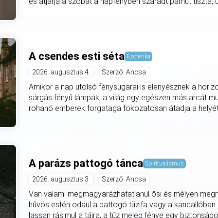
és átjárja a szobát a napfényben száradt pamut tiszta, utá
A csendes esti séta
Ezoterika
2026. augusztus 4.
Szerző: Ancsa
Amikor a nap utolsó fénysugarai is elenyésznek a horiz
sárgás fényű lámpák, a világ egy egészen más arcát mut
rohanó emberek forgataga fokozatosan átadja a helyét
A parázs pattogó tánca
Spiritualizmus
2026. augusztus 3.
Szerző: Ancsa
Van valami megmagyarázhatatlanul ősi és mélyen meg
hűvös estén odaül a pattogó tüzifa vagy a kandallóban
lassan rásimul a tájra, a tűz meleg fénye egy biztonságo