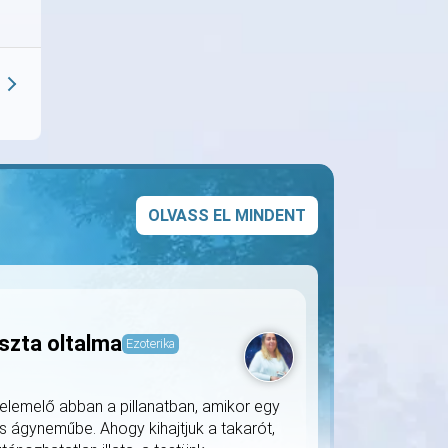
OLVASS EL MINDENT
szta oltalma
Ezoterika
lemelő abban a pillanatban, amikor egy
s ágyneműbe. Ahogy kihajtjuk a takarót,