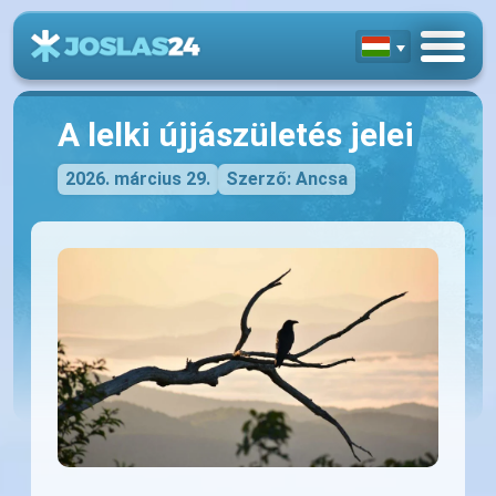
A lelki újjászületés jelei
2026. március 29.
Szerző: Ancsa