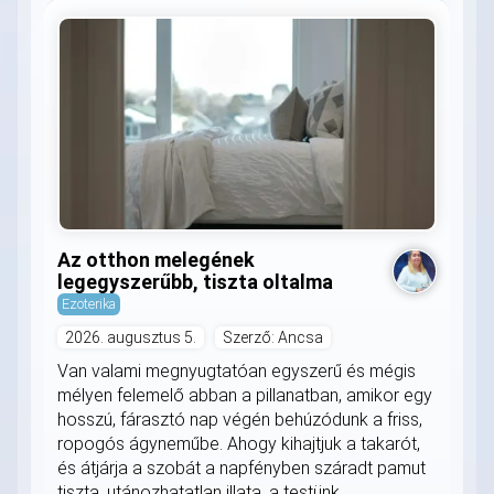
Az otthon melegének
legegyszerűbb, tiszta oltalma
Ezoterika
2026. augusztus 5.
Szerző: Ancsa
Van valami megnyugtatóan egyszerű és mégis
mélyen felemelő abban a pillanatban, amikor egy
hosszú, fárasztó nap végén behúzódunk a friss,
ropogós ágyneműbe. Ahogy kihajtjuk a takarót,
és átjárja a szobát a napfényben száradt pamut
tiszta, utánozhatatlan illata, a testünk...