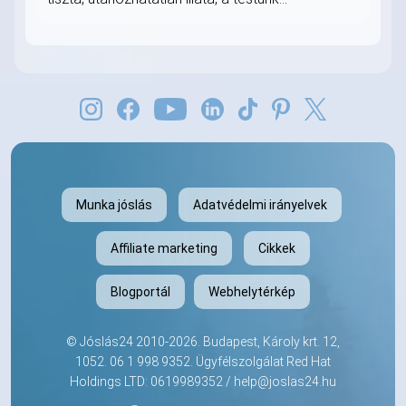
Munka jóslás
Adatvédelmi irányelvek
Affiliate marketing
Cikkek
Blogportál
Webhelytérkép
©
Jóslás24
2010-2026. Budapest, Károly krt. 12,
1052.
06 1 998 9352
. Ügyfélszolgálat Red Hat
Holdings LTD: 0619989352 /
help@joslas24.hu