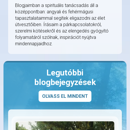
Blogjaimban a spirituális tanácsadás áll a
középpontban: angyali és fehérmágusi
tapasztalataimmal segítek eligazodni az élet
útvesztőiben. Írásaim a párkapcsolatokról,
szerelmi kötésekről és az elengedés gyógyító
folyamatáról szólnak, inspirációt nyújtva
mindennapjaidhoz.
Legutóbbi
blogbejegyzések
OLVASS EL MINDENT