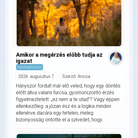
Amikor a megérzés előbb tudja az
igazat
Spiritualizmus
2026. augusztus 7.
Szerző: Ancsa
Hányszor fordult már elő veled, hogy egy döntés
előtt állva valami furcsa, gyomorszorító érzés
figyelmeztetett: „ez nem a te utad”? Vagy éppen
ellenkezőleg: a józan ész és a logika minden
ellenérve dacára egy hirtelen, meleg
bizonyosság öntötte el a szívedet, hogy...