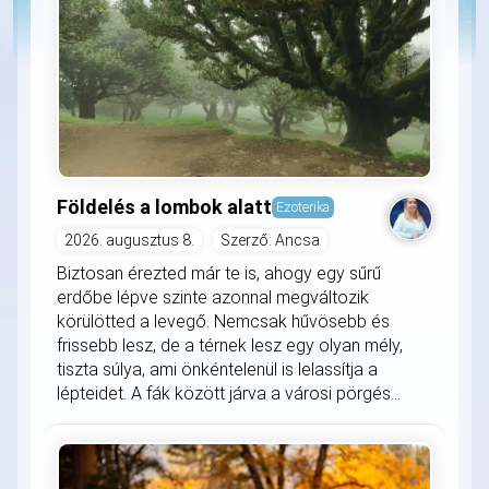
Földelés a lombok alatt
Ezoterika
2026. augusztus 8.
Szerző: Ancsa
Biztosan érezted már te is, ahogy egy sűrű
erdőbe lépve szinte azonnal megváltozik
körülötted a levegő. Nemcsak hűvösebb és
frissebb lesz, de a térnek lesz egy olyan mély,
tiszta súlya, ami önkéntelenül is lelassítja a
lépteidet. A fák között járva a városi pörgés...