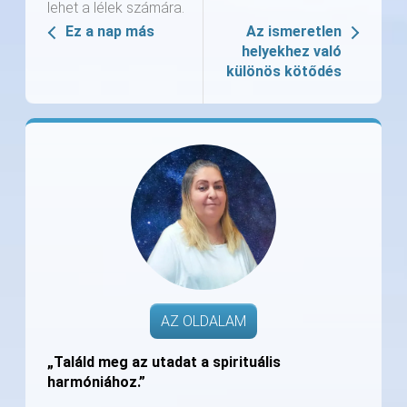
lehet a lélek számára.
Ez a nap más
Az ismeretlen
helyekhez való
különös kötődés
AZ OLDALAM
„Találd meg az utadat a spirituális
harmóniához.”