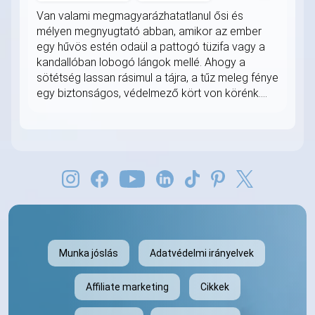
Van valami megmagyarázhatatlanul ősi és
mélyen megnyugtató abban, amikor az ember
egy hűvös estén odaül a pattogó tüzifa vagy a
kandallóban lobogó lángok mellé. Ahogy a
sötétség lassan rásimul a tájra, a tűz meleg fénye
egy biztonságos, védelmező kört von körénk....
Munka jóslás
Adatvédelmi irányelvek
Affiliate marketing
Cikkek