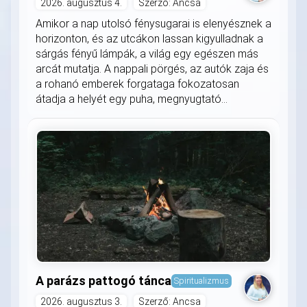
2026. augusztus 4.
Szerző: Ancsa
Amikor a nap utolsó fénysugarai is elenyésznek a
horizonton, és az utcákon lassan kigyulladnak a
sárgás fényű lámpák, a világ egy egészen más
arcát mutatja. A nappali pörgés, az autók zaja és
a rohanó emberek forgataga fokozatosan
átadja a helyét egy puha, megnyugtató...
A parázs pattogó tánca
Spiritualizmus
2026. augusztus 3.
Szerző: Ancsa