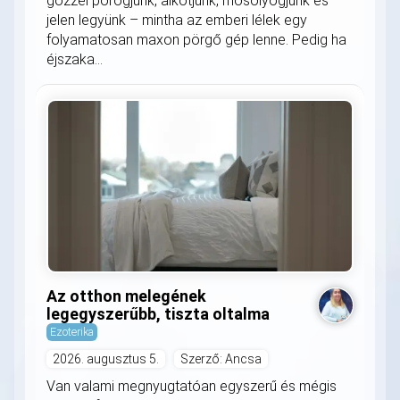
gőzzel pörögjünk, alkotjunk, mosolyogjunk és
jelen legyünk – mintha az emberi lélek egy
folyamatosan maxon pörgő gép lenne. Pedig ha
éjszaka...
Az otthon melegének
legegyszerűbb, tiszta oltalma
Ezoterika
2026. augusztus 5.
Szerző: Ancsa
Van valami megnyugtatóan egyszerű és mégis