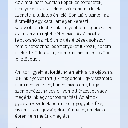
Az álmok nem pusztán képek és történetek,
amelyeket az alvó elme sző, hanem a lélek
üzenetei a tudatos én felé. Spirituális szinten az
álomvilág egy kapu, amelyen keresztül
kapcsolatba léphetünk mélyebb önmagunkkal és
az univerzum rejtett rétegeivel. Az álmokban
felbukkanó szimbólumok és érzések sokszor
nem a hétköznapi eseményeket tükrözik, hanem
a lélek fejlődési útját, karmikus mintáit és jövőbeli
lehetőségeit.
Amikor figyelmet fordítunk álmainkra, valójában a
lelkünk nyelvét tanuljuk megérteni. Egy visszatérő
álom nem véletlen, hanem hívás arra, hogy
szembenézzünk egy elnyomott érzéssel, vagy
megértsünk egy fontos tanítást. Az álmok
gyakran vezetnek bennünket gyógyulás felé,
hiszen olyan igazságokat tárnak fel, amelyeket
ébren nem merünk meglátni.