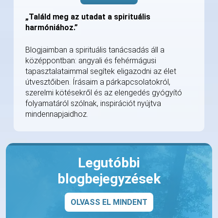
„Találd meg az utadat a spirituális
harmóniához.”
Blogjaimban a spirituális tanácsadás áll a
középpontban: angyali és fehérmágusi
tapasztalataimmal segítek eligazodni az élet
útvesztőiben. Írásaim a párkapcsolatokról,
szerelmi kötésekről és az elengedés gyógyító
folyamatáról szólnak, inspirációt nyújtva
mindennapjaidhoz.
Legutóbbi
blogbejegyzések
OLVASS EL MINDENT