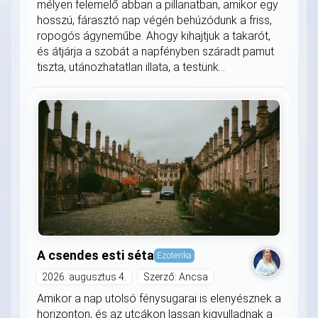
mélyen felemelő abban a pillanatban, amikor egy
hosszú, fárasztó nap végén behúzódunk a friss,
ropogós ágyneműbe. Ahogy kihajtjuk a takarót,
és átjárja a szobát a napfényben száradt pamut
tiszta, utánozhatatlan illata, a testünk...
A csendes esti séta
Ezoterika
2026. augusztus 4.
Szerző: Ancsa
Amikor a nap utolsó fénysugarai is elenyésznek a
horizonton, és az utcákon lassan kigyulladnak a