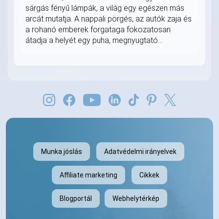
sárgás fényű lámpák, a világ egy egészen más
arcát mutatja. A nappali pörgés, az autók zaja és
a rohanó emberek forgataga fokozatosan
átadja a helyét egy puha, megnyugtató...
Munka jóslás
Adatvédelmi irányelvek
Affiliate marketing
Cikkek
Blogportál
Webhelytérkép