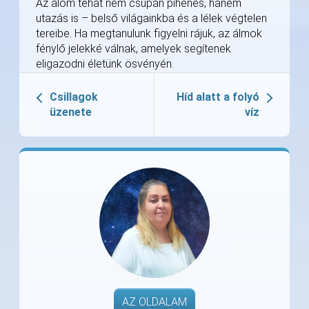
Az álom tehát nem csupán pihenés, hanem
utazás is – belső világainkba és a lélek végtelen
tereibe. Ha megtanulunk figyelni rájuk, az álmok
fénylő jelekké válnak, amelyek segítenek
eligazodni életünk ösvényén.
Csillagok
Híd alatt a folyó
üzenete
víz
AZ OLDALAM