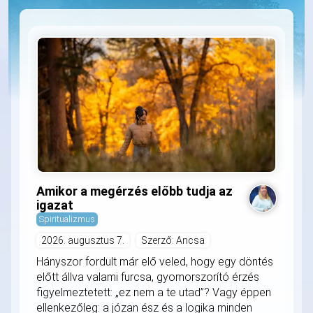
Amikor a megérzés előbb tudja az
igazat
Spiritualizmus
2026. augusztus 7.
Szerző: Ancsa
Hányszor fordult már elő veled, hogy egy döntés
előtt állva valami furcsa, gyomorszorító érzés
figyelmeztetett: „ez nem a te utad”? Vagy éppen
ellenkezőleg: a józan ész és a logika minden