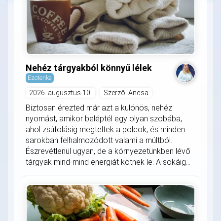
Nehéz tárgyakból könnyű lélek
Ezoterika
2026. augusztus 10.
Szerző: Ancsa
Biztosan érezted már azt a különös, nehéz
nyomást, amikor beléptél egy olyan szobába,
ahol zsúfolásig megteltek a polcok, és minden
sarokban felhalmozódott valami a múltból.
Észrevétlenül ugyan, de a környezetünkben lévő
tárgyak mind-mind energiát kötnek le. A sokáig...