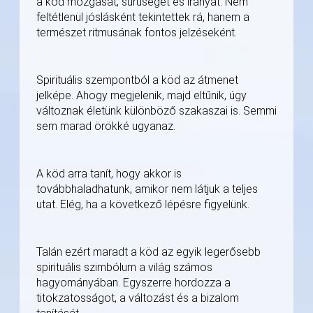
a köd mozgását, sűrűségét és irányát. Nem
feltétlenül jóslásként tekintettek rá, hanem a
természet ritmusának fontos jelzéseként.
Spirituális szempontból a köd az átmenet
jelképe. Ahogy megjelenik, majd eltűnik, úgy
változnak életünk különböző szakaszai is. Semmi
sem marad örökké ugyanaz.
A köd arra tanít, hogy akkor is
továbbhaladhatunk, amikor nem látjuk a teljes
utat. Elég, ha a következő lépésre figyelünk.
Talán ezért maradt a köd az egyik legerősebb
spirituális szimbólum a világ számos
hagyományában. Egyszerre hordozza a
titokzatosságot, a változást és a bizalom