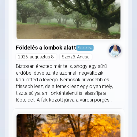
Földelés a lombok alatt
Ezoterika
2026. augusztus 8.
Szerző: Ancsa
Biztosan érezted már te is, ahogy egy sűrű
erdőbe lépve szinte azonnal megváltozik
körülötted a levegő. Nemcsak hűvösebb és
frissebb lesz, de a térnek lesz egy olyan mély,
tiszta súlya, ami önkéntelenül is lelassítja a
lépteidet. A fák között járva a városi pörgés...