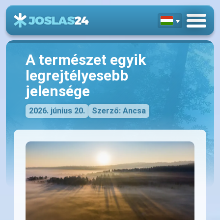
A természet egyik
legrejtélyesebb
jelensége
2026. június 20.
Szerző: Ancsa