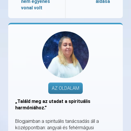
nem egyenes
áldása
vonal volt
AZ OLDALAM
„Találd meg az utadat a spirituális
harmóniához.”
Blogjaimban a spirituális tanácsadás áll a
középpontban: angyali és fehérmágusi