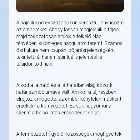
A hajnali köd évszázadokon keresztül lenyűgözte
az embereket. Ahogy lassan megjelenik a tájon,
majd fokozatosan eltűnik a felkelő Nap
fényében, különleges hangulatot teremt. Számos
ősi kultúra nem csupán időjárási jelenségként
tekintett rá, hanem spirituális jelentést is
tulajdonított neki.
A köd a látható és a láthatatlan világ közötti
határ szimbólumává vált. Amikor a táj részben
elrejtőzik mögötte, az ember kénytelen másként
érzékelni a környezetét. Ez sok hagyomány
szerint a belső látás erősödését segíti.
A természetet figyelő közösségek megfigyelték