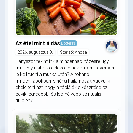
Az étel mint áldás
Ezoterika
2026. augusztus 9.
Szerző: Ancsa
Hányszor tekintünk a mindennapi főzésre úgy,
mint egy újabb kötelező feladatra, amit gyorsan
le kell tudni a munka után? A rohanó
mindennapokban is néha hajlamosak vagyunk
elfelejteni azt, hogy a táplálék elkészítése az
egyik legrégebbi és legmélyebb spirituális
rituálénk....