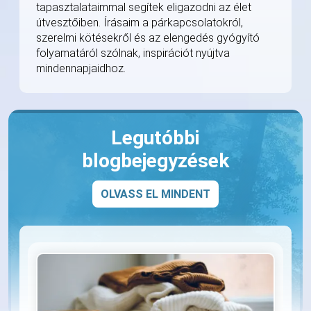
tapasztalataimmal segítek eligazodni az élet
útvesztőiben. Írásaim a párkapcsolatokról,
szerelmi kötésekről és az elengedés gyógyító
folyamatáról szólnak, inspirációt nyújtva
mindennapjaidhoz.
Legutóbbi
blogbejegyzések
OLVASS EL MINDENT