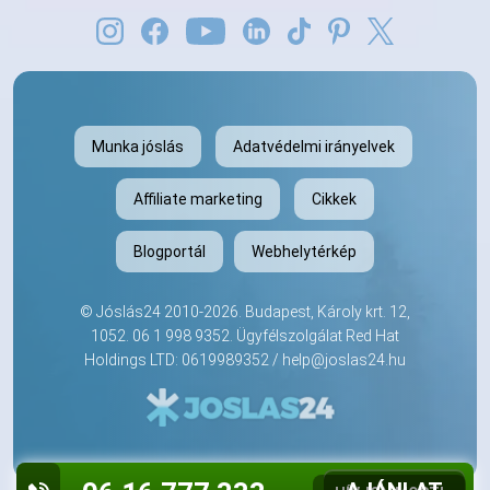
Munka jóslás
Adatvédelmi irányelvek
Affiliate marketing
Cikkek
Blogportál
Webhelytérkép
©
Jóslás24
2010-2026. Budapest, Károly krt. 12,
1052.
06 1 998 9352
. Ügyfélszolgálat Red Hat
Holdings LTD: 0619989352 /
help@joslas24.hu