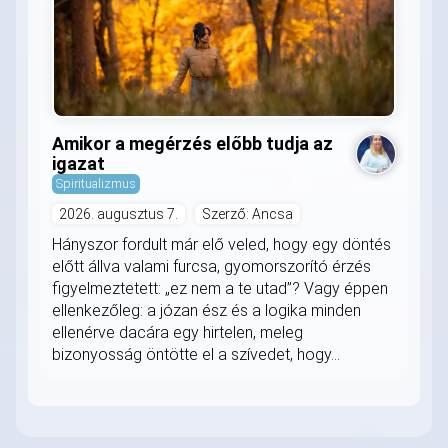
Amikor a megérzés előbb tudja az
igazat
Spiritualizmus
2026. augusztus 7.
Szerző: Ancsa
Hányszor fordult már elő veled, hogy egy döntés
előtt állva valami furcsa, gyomorszorító érzés
figyelmeztetett: „ez nem a te utad”? Vagy éppen
ellenkezőleg: a józan ész és a logika minden
ellenérve dacára egy hirtelen, meleg
bizonyosság öntötte el a szívedet, hogy...