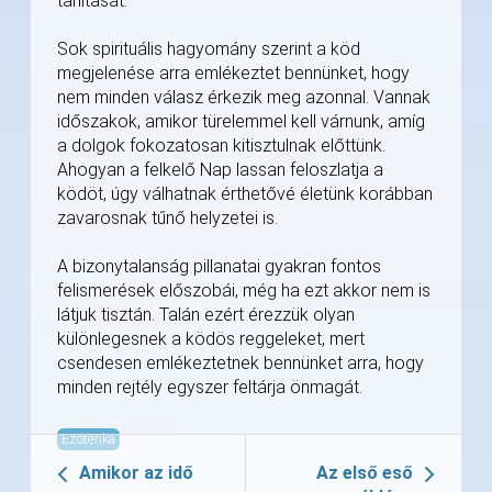
tanítását.
Sok spirituális hagyomány szerint a köd
megjelenése arra emlékeztet bennünket, hogy
nem minden válasz érkezik meg azonnal. Vannak
időszakok, amikor türelemmel kell várnunk, amíg
a dolgok fokozatosan kitisztulnak előttünk.
Ahogyan a felkelő Nap lassan feloszlatja a
ködöt, úgy válhatnak érthetővé életünk korábban
zavarosnak tűnő helyzetei is.
A bizonytalanság pillanatai gyakran fontos
felismerések előszobái, még ha ezt akkor nem is
látjuk tisztán. Talán ezért érezzük olyan
különlegesnek a ködös reggeleket, mert
csendesen emlékeztetnek bennünket arra, hogy
minden rejtély egyszer feltárja önmagát.
Ezoterika
Amikor az idő
Az első eső