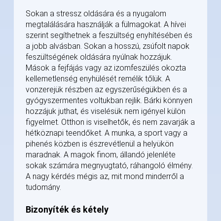
Sokan a stressz oldására és a nyugalom
megtalálására használják a fülmagokat. A hívei
szerint segíthetnek a feszültség enyhítésében és
a jobb alvásban. Sokan a hosszú, zsúfolt napok
feszültségének oldására nyúlnak hozzájuk.
Mások a fejfájás vagy az izomfeszülés okozta
kellemetlenség enyhülését remélik tőlük. A
vonzerejük részben az egyszerűségükben és a
gyógyszermentes voltukban rejlik. Bárki könnyen
hozzájuk juthat, és viselésük nem igényel külön
figyelmet. Otthon is viselhetők, és nem zavarják a
hétköznapi teendőket. A munka, a sport vagy a
pihenés közben is észrevétlenül a helyükön
maradnak. A magok finom, állandó jelenléte
sokak számára megnyugtató, ráhangoló élmény.
A nagy kérdés mégis az, mit mond minderről a
tudomány.
Bizonyíték és kétely