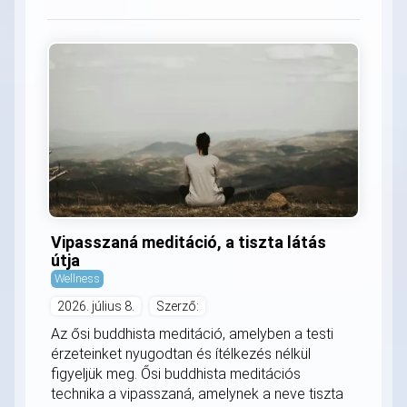
Vipasszaná meditáció, a tiszta látás
útja
Wellness
2026. július 8.
Szerző:
Az ősi buddhista meditáció, amelyben a testi
érzeteinket nyugodtan és ítélkezés nélkül
figyeljük meg. Ősi buddhista meditációs
technika a vipasszaná, amelynek a neve tiszta