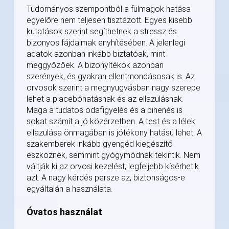
Tudományos szempontból a fülmagok hatása
egyelőre nem teljesen tisztázott. Egyes kisebb
kutatások szerint segíthetnek a stressz és
bizonyos fájdalmak enyhítésében. A jelenlegi
adatok azonban inkább biztatóak, mint
meggyőzőek. A bizonyítékok azonban
szerények, és gyakran ellentmondásosak is. Az
orvosok szerint a megnyugvásban nagy szerepe
lehet a placebóhatásnak és az ellazulásnak.
Maga a tudatos odafigyelés és a pihenés is
sokat számít a jó közérzetben. A test és a lélek
ellazulása önmagában is jótékony hatású lehet. A
szakemberek inkább gyengéd kiegészítő
eszköznek, semmint gyógymódnak tekintik. Nem
váltják ki az orvosi kezelést, legfeljebb kísérhetik
azt. A nagy kérdés persze az, biztonságos-e
egyáltalán a használata.
Óvatos használat