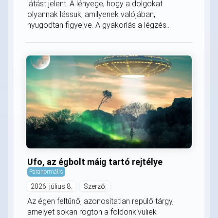
látást jelent. A lényege, hogy a dolgokat
olyannak lássuk, amilyenek valójában,
nyugodtan figyelve. A gyakorlás a légzés...
Ufo, az égbolt máig tartó rejtélye
Paranormális
2026. július 8.
Szerző:
Az égen feltűnő, azonosítatlan repülő tárgy,
amelyet sokan rögtön a földönkívüliek