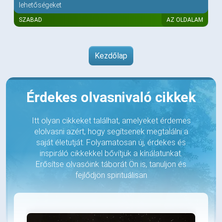
lehetőségeket
SZABAD
AZ OLDALAM
Kezdőlap
Érdekes olvasnivaló cikkek
Itt olyan cikkeket találhat, amelyeket érdemes
elolvasni azért, hogy segítsenek megtalálni a
saját életutját. Folyamatosan új, érdekes és
inspiráló cikkekkel bővítjük a kínálatunkat.
Erősítse olvasóink táborát Ön is, tanuljon és
fejlődjön spirituálisan