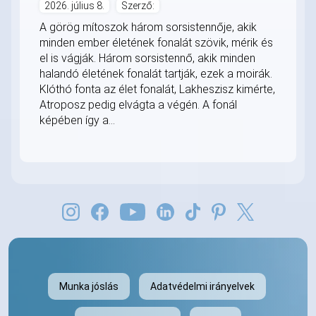
2026. július 8.
Szerző:
A görög mítoszok három sorsistennője, akik
minden ember életének fonalát szövik, mérik és
el is vágják. Három sorsistennő, akik minden
halandó életének fonalát tartják, ezek a moirák.
Klóthó fonta az élet fonalát, Lakheszisz kimérte,
Atroposz pedig elvágta a végén. A fonál
képében így a...
Munka jóslás
Adatvédelmi irányelvek