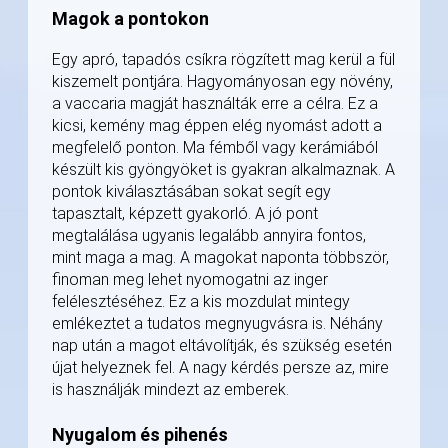
Magok a pontokon
Egy apró, tapadós csíkra rögzített mag kerül a fül
kiszemelt pontjára. Hagyományosan egy növény,
a vaccaria magját használták erre a célra. Ez a
kicsi, kemény mag éppen elég nyomást adott a
megfelelő ponton. Ma fémből vagy kerámiából
készült kis gyöngyöket is gyakran alkalmaznak. A
pontok kiválasztásában sokat segít egy
tapasztalt, képzett gyakorló. A jó pont
megtalálása ugyanis legalább annyira fontos,
mint maga a mag. A magokat naponta többször,
finoman meg lehet nyomogatni az inger
felélesztéséhez. Ez a kis mozdulat mintegy
emlékeztet a tudatos megnyugvásra is. Néhány
nap után a magot eltávolítják, és szükség esetén
újat helyeznek fel. A nagy kérdés persze az, mire
is használják mindezt az emberek.
Nyugalom és pihenés