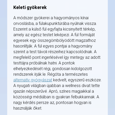
Keleti gyökerek
A módszer gyökerei a hagyományos kínai
orvoslásba, a fülakupunktúrába nyúlnak vissza.
Eszerint a külső fül egyfajta kicsinyített térkép,
amely az egész testet leképezi. A fül formáját
egyesek egy összegömbölyödött magzathoz
hasonlítják. A fül egyes pontjai a hagyomány
szerint a test távoli részeihez kapcsolódnak. A
megfelelő pont ingerlésével így mintegy az adott
testtájra próbálnak hatni. A pontok
elhelyezkedését régi, gondosan kidolgozott
rendszerek írják le. Régóta a természetes
alternatív gyógyászat
kedvelt, egyszerű eszköze.
A nyugati világban újabban a wellness divat tette
igazán népszerűvé. Apró, színes magjaikkal a
közösségi médiában is gyakran felbukkannak. A
nagy kérdés persze az, pontosan hogyan is
használják őket.