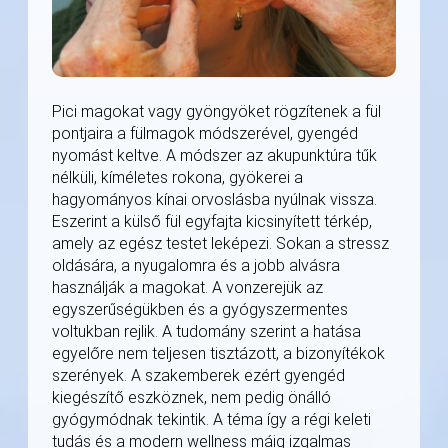
Pici magokat vagy gyöngyöket rögzítenek a fül
pontjaira a fülmagok módszerével, gyengéd
nyomást keltve. A módszer az akupunktúra tűk
nélküli, kíméletes rokona, gyökerei a
hagyományos kínai orvoslásba nyúlnak vissza.
Eszerint a külső fül egyfajta kicsinyített térkép,
amely az egész testet leképezi. Sokan a stressz
oldására, a nyugalomra és a jobb alvásra
használják a magokat. A vonzerejük az
egyszerűségükben és a gyógyszermentes
voltukban rejlik. A tudomány szerint a hatása
egyelőre nem teljesen tisztázott, a bizonyítékok
szerények. A szakemberek ezért gyengéd
kiegészítő eszköznek, nem pedig önálló
gyógymódnak tekintik. A téma így a régi keleti
tudás és a modern wellness máig izgalmas