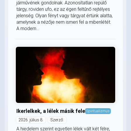
járművének gondolnak. Azonosítatlan repülő
tárgy, röviden ufo, ez az égen feltűnő rejtélyes
jelenség. Olyan fényt vagy tárgyat értünk alatta,
amelynek a nézője nem ismeri fel a mibenlétét.
A modern...
Ikerlelkek, a lélek másik fele
Spiritualizmus
2026. július 8.
Szerző:
A hiedelem szerint egyetlen lélek vált két félre,