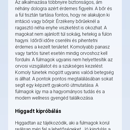
Az alkalmazása többnyire biztonságos, ám
néhány dologra azért érdemes figyelni. A bőr és
a fül tisztán tartása fontos, hogy ne alakuljon ki
irritáció vagy bőrpír. Érzékeny bőrűeknél a
ragasztó néha enyhe viszketést is okozhat. A
magokat nem ajánlott túl sokáig, hetekig a fülön
hagyni. Időről időre cserélni és pihentetni
érdemes a kezelt területet. Komolyabb panasz
vagy tartós tünet esetén mindig orvoshoz kell
fordulni. A fülmagok ugyanis nem helyettesítik az
orvosi vizsgálatot és a szükséges kezelést.
Komoly tünetek mögött ugyanis valódi betegség
is állhat. A pontok pontos megtalálásában sokat
segít egy képzett gyakorló útmutatása. A
fülmagok így ma a hagyományos tudás és a
modern wellness gyengéd találkozása.
Higgadt kipróbálás
Higgadtan az tájékozódik, aki a fülmagok körül
reálisan méri fel a lehetőségeket. Jó kiindulás a