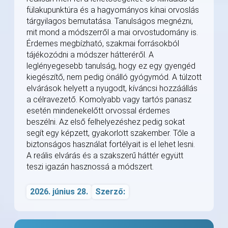
fülakupunktúra és a hagyományos kínai orvoslás
tárgyilagos bemutatása. Tanulságos megnézni,
mit mond a módszerről a mai orvostudomány is.
Érdemes megbízható, szakmai forrásokból
tájékozódni a módszer hátteréről. A
leglényegesebb tanulság, hogy ez egy gyengéd
kiegészítő, nem pedig önálló gyógymód. A túlzott
elvárások helyett a nyugodt, kíváncsi hozzáállás
a célravezető. Komolyabb vagy tartós panasz
esetén mindenekelőtt orvossal érdemes
beszélni. Az első felhelyezéshez pedig sokat
segít egy képzett, gyakorlott szakember. Tőle a
biztonságos használat fortélyait is el lehet lesni.
A reális elvárás és a szakszerű háttér együtt
teszi igazán hasznossá a módszert.
2026. június 28.
Szerző: