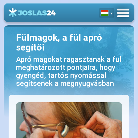
Fülmagok, a fül apró
segítői
Apró magokat ragasztanak a fül
meghatározott pontjaira, hogy
gyengéd, tartós nyomással
segítsenek a megnyugvásban