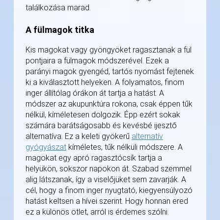
találkozása marad.
A fülmagok titka
Kis magokat vagy gyöngyöket ragasztanak a fül
pontjaira a fülmagok módszerével. Ezek a
parányi magok gyengéd, tartós nyomást fejtenek
ki a kiválasztott helyeken. A folyamatos, finom
inger állítólag órákon át tartja a hatást. A
módszer az akupunktúra rokona, csak éppen tűk
nélkül, kíméletesen dolgozik. Épp ezért sokak
számára barátságosabb és kevésbé ijesztő
alternatíva. Ez a keleti gyökerű
alternatív
gyógyászat
kíméletes, tűk nélküli módszere. A
magokat egy apró ragasztócsík tartja a
helyükön, sokszor napokon át. Szabad szemmel
alig látszanak, így a viselőjüket sem zavarják. A
cél, hogy a finom inger nyugtató, kiegyensúlyozó
hatást keltsen a hívei szerint. Hogy honnan ered
ez a különös ötlet, arról is érdemes szólni.