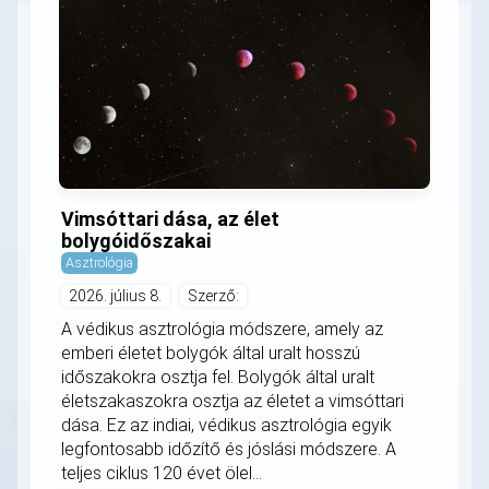
Vimsóttari dása, az élet
bolygóidőszakai
Asztrológia
2026. július 8.
Szerző:
A védikus asztrológia módszere, amely az
emberi életet bolygók által uralt hosszú
időszakokra osztja fel. Bolygók által uralt
életszakaszokra osztja az életet a vimsóttari
dása. Ez az indiai, védikus asztrológia egyik
legfontosabb időzítő és jóslási módszere. A
teljes ciklus 120 évet ölel...