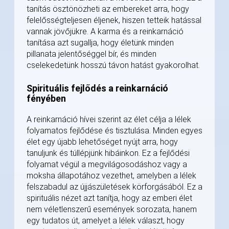
tanítás ösztönözheti az embereket arra, hogy
felelősségteljesen éljenek, hiszen tetteik hatással
vannak jövőjükre. A karma és a reinkarnáció
tanítása azt sugallja, hogy életünk minden
pillanata jelentőséggel bír, és minden
cselekedetünk hosszú távon hatást gyakorolhat.
Spirituális fejlődés a reinkarnáció
fényében
A reinkarnáció hívei szerint az élet célja a lélek
folyamatos fejlődése és tisztulása. Minden egyes
élet egy újabb lehetőséget nyújt arra, hogy
tanuljunk és túllépjünk hibáinkon. Ez a fejlődési
folyamat végül a megvilágosodáshoz vagy a
moksha állapotához vezethet, amelyben a lélek
felszabadul az újjászületések körforgásából. Ez a
spirituális nézet azt tanítja, hogy az emberi élet
nem véletlenszerű események sorozata, hanem
egy tudatos út, amelyet a lélek választ, hogy