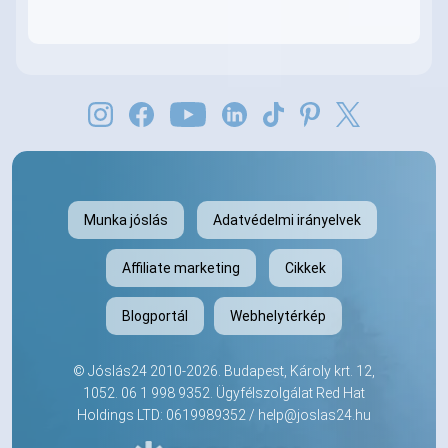
Munka jóslás
Adatvédelmi irányelvek
Affiliate marketing
Cikkek
Blogportál
Webhelytérkép
©
Jóslás24
2010-2026. Budapest, Károly krt. 12,
1052.
06 1 998 9352
. Ügyfélszolgálat Red Hat
Holdings LTD: 0619989352 /
help@joslas24.hu