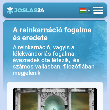
A reinkarnáció fogalma
és eredete
A reinkarnáció, vagyis a
lélekvándorlás fogalma
évezredek óta létezik, és
számos vallásban, filozófiában
megjelenik