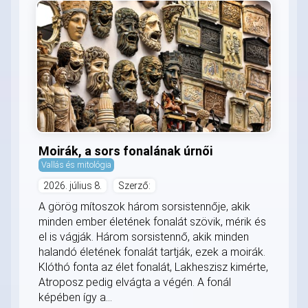
Moirák, a sors fonalának úrnői
Vallás és mitológia
2026. július 8.
Szerző:
A görög mítoszok három sorsistennője, akik
minden ember életének fonalát szövik, mérik és
el is vágják. Három sorsistennő, akik minden
halandó életének fonalát tartják, ezek a moirák.
Klóthó fonta az élet fonalát, Lakheszisz kimérte,
Atroposz pedig elvágta a végén. A fonál
képében így a...