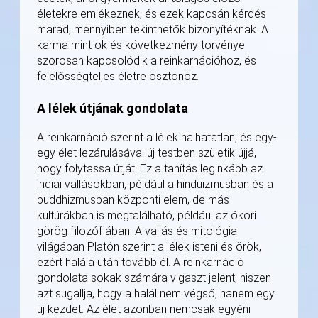
életekre emlékeznek, és ezek kapcsán kérdés
marad, mennyiben tekinthetők bizonyítéknak. A
karma mint ok és következmény törvénye
szorosan kapcsolódik a reinkarnációhoz, és
felelősségteljes életre ösztönöz.
A lélek útjának gondolata
A reinkarnáció szerint a lélek halhatatlan, és egy-
egy élet lezárulásával új testben születik újjá,
hogy folytassa útját. Ez a tanítás leginkább az
indiai vallásokban, például a hinduizmusban és a
buddhizmusban központi elem, de más
kultúrákban is megtalálható, például az ókori
görög filozófiában. A vallás és mitológia
világában Platón szerint a lélek isteni és örök,
ezért halála után tovább él. A reinkarnáció
gondolata sokak számára vigaszt jelent, hiszen
azt sugallja, hogy a halál nem végső, hanem egy
új kezdet. Az élet azonban nemcsak egyéni