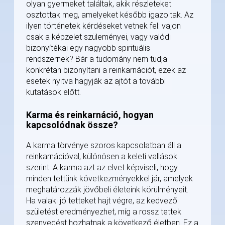
olyan gyermeket találtak, akik részleteket
osztottak meg, amelyeket később igazoltak. Az
ilyen történetek kérdéseket vetnek fel: vajon
csak a képzelet szüleményei, vagy valódi
bizonyítékai egy nagyobb spirituális
rendszernek? Bár a tudomány nem tudja
konkrétan bizonyítani a reinkarnációt, ezek az
esetek nyitva hagyják az ajtót a további
kutatások előtt.
Karma és reinkarnáció, hogyan
kapcsolódnak össze?
A karma törvénye szoros kapcsolatban áll a
reinkarnációval, különösen a keleti vallások
szerint. A karma azt az elvet képviseli, hogy
minden tettünk következményekkel jár, amelyek
meghatározzák jövőbeli életeink körülményeit.
Ha valaki jó tetteket hajt végre, az kedvező
születést eredményezhet, míg a rossz tettek
szenvedést hozhatnak a következő életben. Ez a