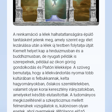
A reinkarnáció a lélek halhatatlanságára épülő
tanításként jelenik meg, amely szerint egy élet
lezárulása után a lélek új testben folytatja útját.
Kiemelt helyet kap a hinduizmusban és a
buddhizmusban, de nyugati példák is
szerepelnek, például az ókori görög
gondolkodás és Platón lélekképe. A szöveg
bemutatja, hogy a lélekvándorlás nyomai több
kultúrában is felbukkannak, kelta
hagyományokban, őslakos szemléletekben,
valamint olyan korai keresztény irányzatokban,
amelyeket később elutasítottak. A tudományos
megközelítésnél a szkepticizmus mellett
felmerülnek vizsgálatok is, különösen olyan
esetek, ahol gyermekek állítólagos előző