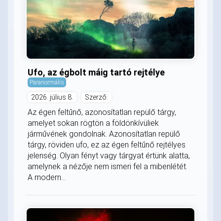
Ufo, az égbolt máig tartó rejtélye
Paranormális
2026. július 8.
Szerző:
Az égen feltűnő, azonosítatlan repülő tárgy,
amelyet sokan rögtön a földönkívüliek
járművének gondolnak. Azonosítatlan repülő
tárgy, röviden ufo, ez az égen feltűnő rejtélyes
jelenség. Olyan fényt vagy tárgyat értünk alatta,
amelynek a nézője nem ismeri fel a mibenlétét.
A modern...