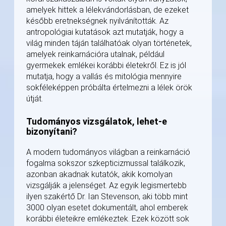
amelyek hittek a lélekvándorlásban, de ezeket
később eretnekségnek nyilvánították. Az
antropológiai kutatások azt mutatják, hogy a
világ minden táján találhatóak olyan történetek,
amelyek reinkarnációra utalnak, például
gyermekek emlékei korábbi életekről. Ez is jól
mutatja, hogy a vallás és mitológia mennyire
sokféleképpen próbálta értelmezni a lélek örök
útját.
Tudományos vizsgálatok, lehet-e
bizonyítani?
A modern tudományos világban a reinkarnáció
fogalma sokszor szkepticizmussal találkozik,
azonban akadnak kutatók, akik komolyan
vizsgálják a jelenséget. Az egyik legismertebb
ilyen szakértő Dr. Ian Stevenson, aki több mint
3000 olyan esetet dokumentált, ahol emberek
korábbi életeikre emlékeztek. Ezek között sok