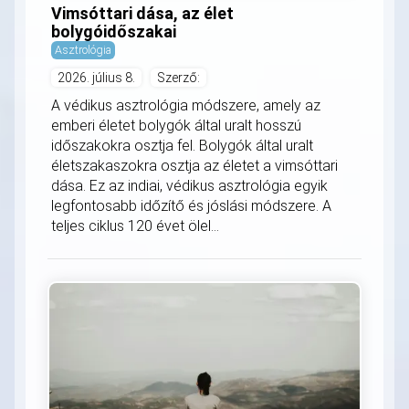
Vimsóttari dása, az élet
bolygóidőszakai
Asztrológia
2026. július 8.
Szerző:
A védikus asztrológia módszere, amely az
emberi életet bolygók által uralt hosszú
időszakokra osztja fel. Bolygók által uralt
életszakaszokra osztja az életet a vimsóttari
dása. Ez az indiai, védikus asztrológia egyik
legfontosabb időzítő és jóslási módszere. A
teljes ciklus 120 évet ölel...