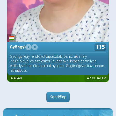
115
Gyöngyi
Gyöngyi egy rendkívül tapasztalt jósnő, aki mély
intuíciójával és széleskörű tudásával képes bármilyen
élethelyzetben útmutatást nyújtani. Segítségével tisztábban
láthatod a...
SZABAD
AZ OLDALAM
Kezdőlap