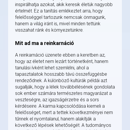
inspirálhatja azokat, akik keresik életük nagyobb
értelmét. Ez a tanítás emlékeztet arra, hogy
felelősséggel tartozunk nemcsak önmagunk,
hanem a világ iránt is, mivel minden tettünk
visszahat ránk és környezetünkre.
Mit ad ma a reinkarnáció
A reinkarnáció üzenete ebben a keretben az,
hogy az életet nem lezárt történetként, hanem
tanulási ívként lehet szemlélni, ahol a
tapasztalatok hosszabb távú összefüggésbe
rendeződnek. A különböző kultúrák példái azt
sugallják, hogy a lélek továbbélésének gondolata
sok ember számára természetes magyarázat a
veszteségre, az igazságérzetre és a sors
kérdéseire. A karma kapcsolódása kiemeli a
felelősséget, mert a tettek következményei nem
tűnnek el nyomtalanul, hanem alakítják a
következő lépések lehetőségét. A tudományos