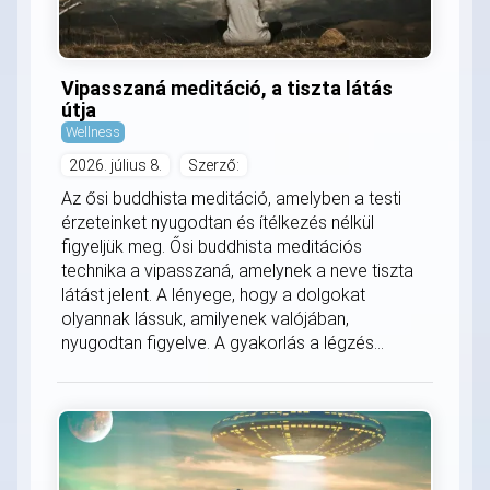
Vipasszaná meditáció, a tiszta látás
útja
Wellness
2026. július 8.
Szerző:
Az ősi buddhista meditáció, amelyben a testi
érzeteinket nyugodtan és ítélkezés nélkül
figyeljük meg. Ősi buddhista meditációs
technika a vipasszaná, amelynek a neve tiszta
látást jelent. A lényege, hogy a dolgokat
olyannak lássuk, amilyenek valójában,
nyugodtan figyelve. A gyakorlás a légzés...