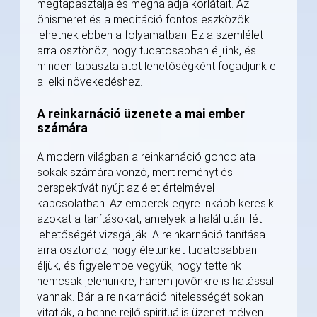
megtapasztalja és meghaladja korlátait. Az
önismeret és a meditáció fontos eszközök
lehetnek ebben a folyamatban. Ez a szemlélet
arra ösztönöz, hogy tudatosabban éljünk, és
minden tapasztalatot lehetőségként fogadjunk el
a lelki növekedéshez.
A reinkarnáció üzenete a mai ember
számára
A modern világban a reinkarnáció gondolata
sokak számára vonzó, mert reményt és
perspektívát nyújt az élet értelmével
kapcsolatban. Az emberek egyre inkább keresik
azokat a tanításokat, amelyek a halál utáni lét
lehetőségét vizsgálják. A reinkarnáció tanítása
arra ösztönöz, hogy életünket tudatosabban
éljük, és figyelembe vegyük, hogy tetteink
nemcsak jelenünkre, hanem jövőnkre is hatással
vannak. Bár a reinkarnáció hitelességét sokan
vitatják, a benne rejlő spirituális üzenet mélyen