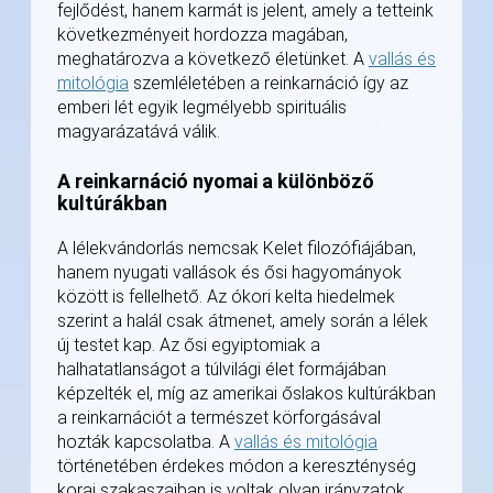
fejlődést, hanem karmát is jelent, amely a tetteink
következményeit hordozza magában,
meghatározva a következő életünket. A
vallás és
mitológia
szemléletében a reinkarnáció így az
emberi lét egyik legmélyebb spirituális
magyarázatává válik.
A reinkarnáció nyomai a különböző
kultúrákban
A lélekvándorlás nemcsak Kelet filozófiájában,
hanem nyugati vallások és ősi hagyományok
között is fellelhető. Az ókori kelta hiedelmek
szerint a halál csak átmenet, amely során a lélek
új testet kap. Az ősi egyiptomiak a
halhatatlanságot a túlvilági élet formájában
képzelték el, míg az amerikai őslakos kultúrákban
a reinkarnációt a természet körforgásával
hozták kapcsolatba. A
vallás és mitológia
történetében érdekes módon a kereszténység
korai szakaszaiban is voltak olyan irányzatok,