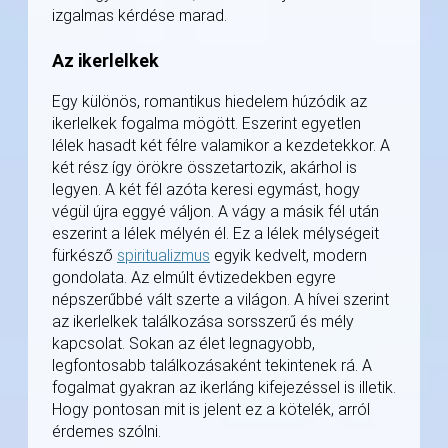
izgalmas kérdése marad.
Az ikerlelkek
Egy különös, romantikus hiedelem húzódik az
ikerlelkek fogalma mögött. Eszerint egyetlen
lélek hasadt két félre valamikor a kezdetekkor. A
két rész így örökre összetartozik, akárhol is
legyen. A két fél azóta keresi egymást, hogy
végül újra eggyé váljon. A vágy a másik fél után
eszerint a lélek mélyén él. Ez a lélek mélységeit
fürkésző
spiritualizmus
egyik kedvelt, modern
gondolata. Az elmúlt évtizedekben egyre
népszerűbbé vált szerte a világon. A hívei szerint
az ikerlelkek találkozása sorsszerű és mély
kapcsolat. Sokan az élet legnagyobb,
legfontosabb találkozásaként tekintenek rá. A
fogalmat gyakran az ikerláng kifejezéssel is illetik.
Hogy pontosan mit is jelent ez a kötelék, arról
érdemes szólni.