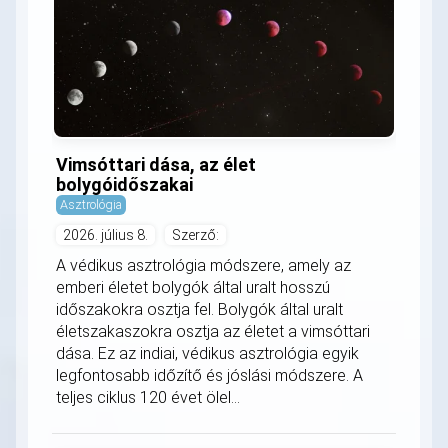
Vimsóttari dása, az élet
bolygóidőszakai
Asztrológia
2026. július 8.
Szerző:
A védikus asztrológia módszere, amely az
emberi életet bolygók által uralt hosszú
időszakokra osztja fel. Bolygók által uralt
életszakaszokra osztja az életet a vimsóttari
dása. Ez az indiai, védikus asztrológia egyik
legfontosabb időzítő és jóslási módszere. A
teljes ciklus 120 évet ölel...