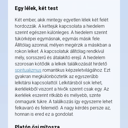
Egy lélek, két test
Két ember, akik mintegy egyetlen lélek két felét
hordozzák. A kettejük kapcsolata a hiedelem
szerint egészen különleges. A hiedelem szerint
tükörképei egymásnak, egymás másik fele.
Állítólag azonnal, mélyen megérzik a másikban a
rokon lelket. A kapcsolatuk állítólag rendkívül
mély, sorsszerű és átalakító erejű. A hiedelem
szorosan kötődik a lelkek találkozását hirdető
spiritualizmus
romantikus képzeletvilágához. Ezt
gyakran megkülönböztetik az egyszerűbb
lelkitársi kapcsolattól. Lelkitársból sok lehet,
ikerlélekből viszont a hívők szerint csak egy. Az
ikerlélek eszerint ritkább és mélyebb, szinte
önmagunk tükre. A találkozás így egyszerre lehet
felkavaró és felemelő. A nagy kérdés persze az,
honnan is ered ez a gondolat.
Platón ősi mítosza