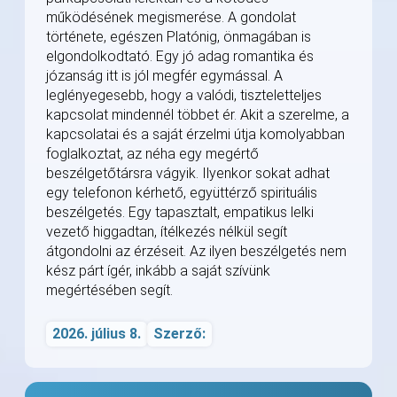
működésének megismerése. A gondolat
története, egészen Platónig, önmagában is
elgondolkodtató. Egy jó adag romantika és
józanság itt is jól megfér egymással. A
leglényegesebb, hogy a valódi, tiszteletteljes
kapcsolat mindennél többet ér. Akit a szerelme, a
kapcsolatai és a saját érzelmi útja komolyabban
foglalkoztat, az néha egy megértő
beszélgetőtársra vágyik. Ilyenkor sokat adhat
egy telefonon kérhető, együttérző spirituális
beszélgetés. Egy tapasztalt, empatikus lelki
vezető higgadtan, ítélkezés nélkül segít
átgondolni az érzéseit. Az ilyen beszélgetés nem
kész párt ígér, inkább a saját szívünk
megértésében segít.
2026. július 8.
Szerző: