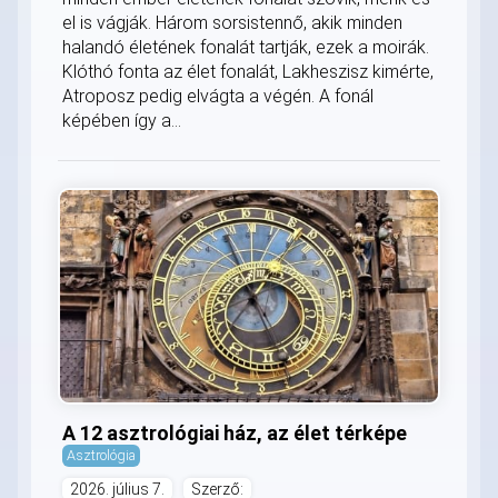
el is vágják. Három sorsistennő, akik minden
halandó életének fonalát tartják, ezek a moirák.
Klóthó fonta az élet fonalát, Lakheszisz kimérte,
Atroposz pedig elvágta a végén. A fonál
képében így a...
A 12 asztrológiai ház, az élet térképe
Asztrológia
2026. július 7.
Szerző: