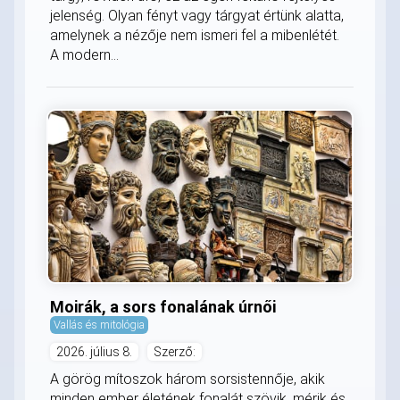
jelenség. Olyan fényt vagy tárgyat értünk alatta,
amelynek a nézője nem ismeri fel a mibenlétét.
A modern...
Moirák, a sors fonalának úrnői
Vallás és mitológia
2026. július 8.
Szerző:
A görög mítoszok három sorsistennője, akik
minden ember életének fonalát szövik, mérik és