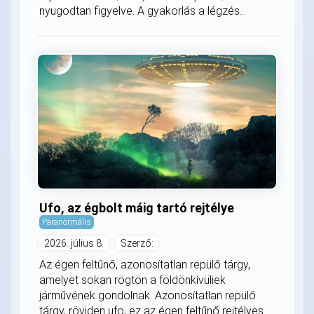
nyugodtan figyelve. A gyakorlás a légzés...
Ufo, az égbolt máig tartó rejtélye
Paranormális
2026. július 8.
Szerző:
Az égen feltűnő, azonosítatlan repülő tárgy,
amelyet sokan rögtön a földönkívüliek
járművének gondolnak. Azonosítatlan repülő
tárgy, röviden ufo, ez az égen feltűnő rejtélyes