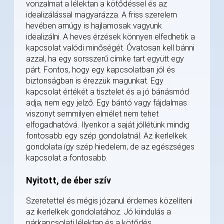
vonzalmat a lélektan a kötődéssel és az
idealizálással magyarázza. A friss szerelem
hevében amúgy is hajlamosak vagyunk
idealizálni. A heves érzések könnyen elfedhetik a
kapcsolat valódi minőségét. Óvatosan kell bánni
azzal, ha egy sorsszerű címke tart együtt egy
párt. Fontos, hogy egy kapcsolatban jól és
biztonságban is érezzük magunkat. Egy
kapcsolat értékét a tisztelet és a jó bánásmód
adja, nem egy jelző. Egy bántó vagy fájdalmas
viszonyt semmilyen elmélet nem tehet
elfogadhatóvá. Ilyenkor a saját jóllétünk mindig
fontosabb egy szép gondolatnál. Az ikerlelkek
gondolata így szép hiedelem, de az egészséges
kapcsolat a fontosabb.
Nyitott, de éber szív
Szeretettel és mégis józanul érdemes közelíteni
az ikerlelkek gondolatához. Jó kiindulás a
párkapcsolati lélektan és a kötődés