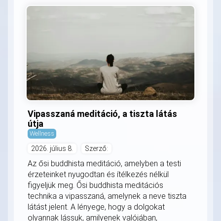
Vipasszaná meditáció, a tiszta látás
útja
Wellness
2026. július 8.
Szerző:
Az ősi buddhista meditáció, amelyben a testi
érzeteinket nyugodtan és ítélkezés nélkül
figyeljük meg. Ősi buddhista meditációs
technika a vipasszaná, amelynek a neve tiszta
látást jelent. A lényege, hogy a dolgokat
olyannak lássuk, amilyenek valójában,