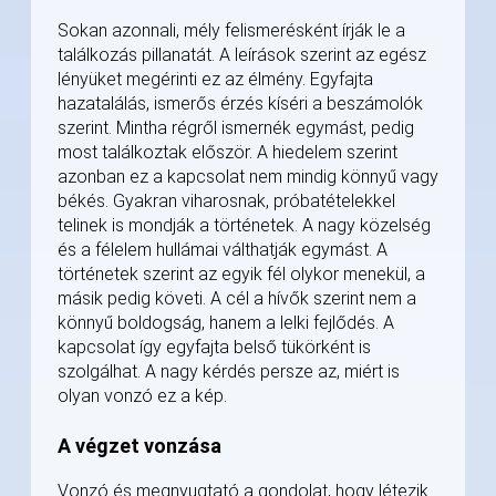
Sokan azonnali, mély felismerésként írják le a
találkozás pillanatát. A leírások szerint az egész
lényüket megérinti ez az élmény. Egyfajta
hazatalálás, ismerős érzés kíséri a beszámolók
szerint. Mintha régről ismernék egymást, pedig
most találkoztak először. A hiedelem szerint
azonban ez a kapcsolat nem mindig könnyű vagy
békés. Gyakran viharosnak, próbatételekkel
telinek is mondják a történetek. A nagy közelség
és a félelem hullámai válthatják egymást. A
történetek szerint az egyik fél olykor menekül, a
másik pedig követi. A cél a hívők szerint nem a
könnyű boldogság, hanem a lelki fejlődés. A
kapcsolat így egyfajta belső tükörként is
szolgálhat. A nagy kérdés persze az, miért is
olyan vonzó ez a kép.
A végzet vonzása
Vonzó és megnyugtató a gondolat, hogy létezik