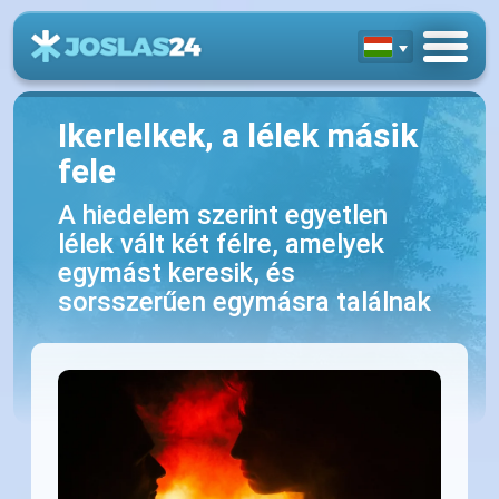
Ikerlelkek, a lélek másik
fele
A hiedelem szerint egyetlen
lélek vált két félre, amelyek
egymást keresik, és
sorsszerűen egymásra találnak