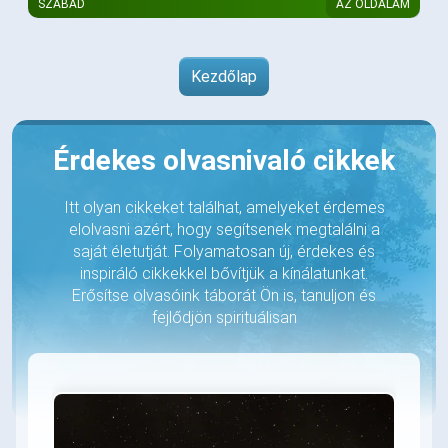
SZABAD
AZ OLDALAM
Kezdőlap
Érdekes olvasnivaló cikkek
Itt olyan cikkeket találhat, amelyeket érdemes
elolvasni azért, hogy segítsenek megtalálni a
saját életutját. Folyamatosan új, érdekes és
inspiráló cikkekkel bővítjük a kínálatunkat.
Erősítse olvasóink táborát Ön is, tanuljon és
fejlődjön spirituálisan