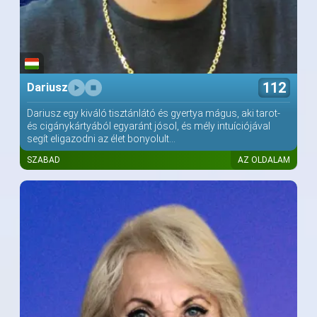
112
Dariusz
Dariusz egy kiváló tisztánlátó és gyertya mágus, aki tarot-
és cigánykártyából egyaránt jósol, és mély intuíciójával
segít eligazodni az élet bonyolult...
SZABAD
AZ OLDALAM