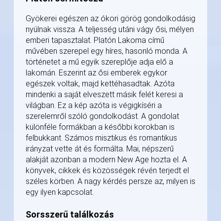
Gyökerei egészen az ókori görög gondolkodásig
nyúlnak vissza. A teljesség utáni vágy ősi, mélyen
emberi tapasztalat. Platón Lakoma című
művében szerepel egy híres, hasonló monda. A
történetet a mű egyik szereplője adja elő a
lakomán. Eszerint az ősi emberek egykor
egészek voltak, majd kettéhasadtak. Azóta
mindenki a saját elveszett másik felét keresi a
világban. Ez a kép azóta is végigkíséri a
szerelemről szóló gondolkodást. A gondolat
különféle formákban a későbbi korokban is
felbukkant. Számos misztikus és romantikus
irányzat vette át és formálta. Mai, népszerű
alakját azonban a modern New Age hozta el. A
könyvek, cikkek és közösségek révén terjedt el
széles körben. A nagy kérdés persze az, milyen is
egy ilyen kapcsolat.
Sorsszerű találkozás