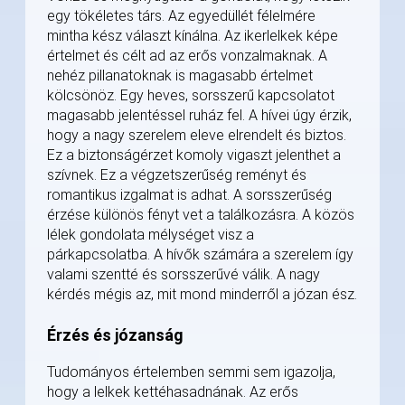
egy tökéletes társ. Az egyedüllét félelmére
mintha kész választ kínálna. Az ikerlelkek képe
értelmet és célt ad az erős vonzalmaknak. A
nehéz pillanatoknak is magasabb értelmet
kölcsönöz. Egy heves, sorsszerű kapcsolatot
magasabb jelentéssel ruház fel. A hívei úgy érzik,
hogy a nagy szerelem eleve elrendelt és biztos.
Ez a biztonságérzet komoly vigaszt jelenthet a
szívnek. Ez a végzetszerűség reményt és
romantikus izgalmat is adhat. A sorsszerűség
érzése különös fényt vet a találkozásra. A közös
lélek gondolata mélységet visz a
párkapcsolatba. A hívők számára a szerelem így
valami szentté és sorsszerűvé válik. A nagy
kérdés mégis az, mit mond minderről a józan ész.
Érzés és józanság
Tudományos értelemben semmi sem igazolja,
hogy a lelkek kettéhasadnának. Az erős