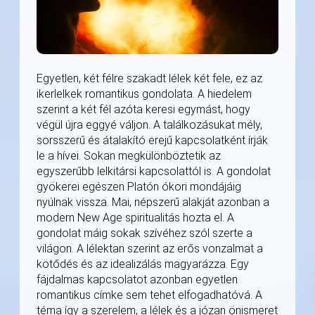
Egyetlen, két félre szakadt lélek két fele, ez az
ikerlelkek romantikus gondolata. A hiedelem
szerint a két fél azóta keresi egymást, hogy
végül újra eggyé váljon. A találkozásukat mély,
sorsszerű és átalakító erejű kapcsolatként írják
le a hívei. Sokan megkülönböztetik az
egyszerűbb lelkitársi kapcsolattól is. A gondolat
gyökerei egészen Platón ókori mondájáig
nyúlnak vissza. Mai, népszerű alakját azonban a
modern New Age spiritualitás hozta el. A
gondolat máig sokak szívéhez szól szerte a
világon. A lélektan szerint az erős vonzalmat a
kötődés és az idealizálás magyarázza. Egy
fájdalmas kapcsolatot azonban egyetlen
romantikus címke sem tehet elfogadhatóvá. A
téma így a szerelem, a lélek és a józan önismeret