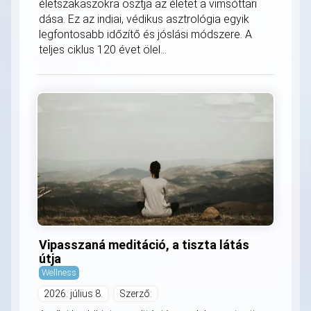
életszakaszokra osztja az életet a vimsóttari
dása. Ez az indiai, védikus asztrológia egyik
legfontosabb időzítő és jóslási módszere. A
teljes ciklus 120 évet ölel...
Vipasszaná meditáció, a tiszta látás
útja
Wellness
2026. július 8.
Szerző: