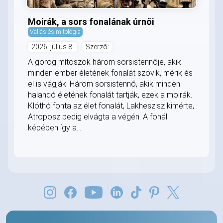
Moirák, a sors fonalának úrnői
Vallás és mitológia
2026. július 8.
Szerző:
A görög mítoszok három sorsistennője, akik
minden ember életének fonalát szövik, mérik és
el is vágják. Három sorsistennő, akik minden
halandó életének fonalát tartják, ezek a moirák.
Klóthó fonta az élet fonalát, Lakheszisz kimérte,
Atroposz pedig elvágta a végén. A fonál
képében így a...