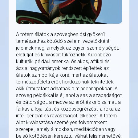
A totem állatok a szövegben ősi gyökerű,
természethez kötődő szellemi vezetőkként
jelennek meg, amelyek az egyén személyiségét,
életútját és kihívásait tükrözhetik. Különböző
kultúrák, például amerikai őslakos, afrikai és
ázsiai hagyományok rendszert építettek az
állatok szimbolikája köré, mert az állatokat
természetfeletti erők hordozóinak tekintették,
akik útmutatást adhatnak a mindennapokban. A
szöveg példákkal is él, ahol a sas a szabadságot
és bátorságot, a medve az erőt és önbizalmat, a
farkas a lojalitást és közösségi érzést, a róka az
intelligenciát és ravaszságot jelképezi. A totem
állat kiválasztása személyes folyamatként
szerepel, amely álmokban, meditációban vagy
belső kötődésen keresztül válhat felismerhetővé,