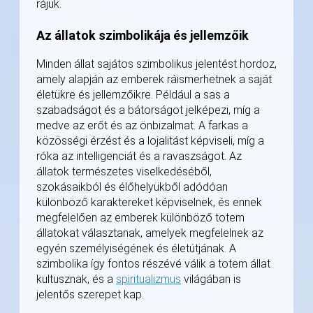
rájuk.
Az állatok szimbolikája és jellemzőik
Minden állat sajátos szimbolikus jelentést hordoz,
amely alapján az emberek ráismerhetnek a saját
életükre és jellemzőikre. Például a sas a
szabadságot és a bátorságot jelképezi, míg a
medve az erőt és az önbizalmat. A farkas a
közösségi érzést és a lojalitást képviseli, míg a
róka az intelligenciát és a ravaszságot. Az
állatok természetes viselkedéséből,
szokásaikból és élőhelyükből adódóan
különböző karaktereket képviselnek, és ennek
megfelelően az emberek különböző totem
állatokat választanak, amelyek megfelelnek az
egyén személyiségének és életútjának. A
szimbolika így fontos részévé válik a totem állat
kultusznak, és a
spiritualizmus
világában is
jelentős szerepet kap.