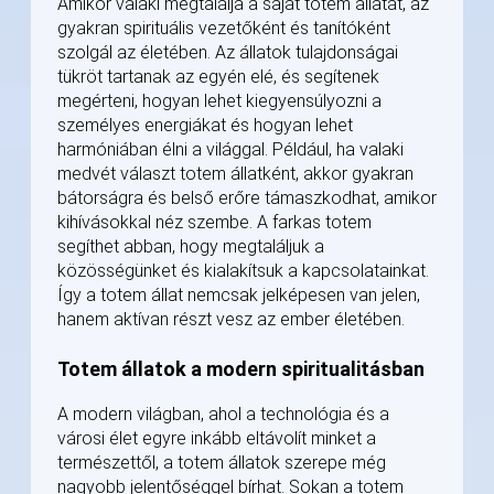
Amikor valaki megtalálja a saját totem állatát, az
gyakran spirituális vezetőként és tanítóként
szolgál az életében. Az állatok tulajdonságai
tükröt tartanak az egyén elé, és segítenek
megérteni, hogyan lehet kiegyensúlyozni a
személyes energiákat és hogyan lehet
harmóniában élni a világgal. Például, ha valaki
medvét választ totem állatként, akkor gyakran
bátorságra és belső erőre támaszkodhat, amikor
kihívásokkal néz szembe. A farkas totem
segíthet abban, hogy megtaláljuk a
közösségünket és kialakítsuk a kapcsolatainkat.
Így a totem állat nemcsak jelképesen van jelen,
hanem aktívan részt vesz az ember életében.
Totem állatok a modern spiritualitásban
A modern világban, ahol a technológia és a
városi élet egyre inkább eltávolít minket a
természettől, a totem állatok szerepe még
nagyobb jelentőséggel bírhat. Sokan a totem