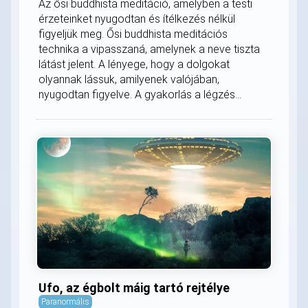
Az ősi buddhista meditáció, amelyben a testi
érzeteinket nyugodtan és ítélkezés nélkül
figyeljük meg. Ősi buddhista meditációs
technika a vipasszaná, amelynek a neve tiszta
látást jelent. A lényege, hogy a dolgokat
olyannak lássuk, amilyenek valójában,
nyugodtan figyelve. A gyakorlás a légzés...
Ufo, az égbolt máig tartó rejtélye
Paranormális