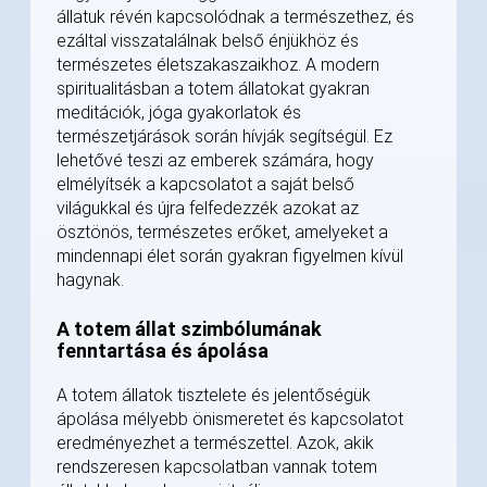
állatuk révén kapcsolódnak a természethez, és
ezáltal visszatalálnak belső énjükhöz és
természetes életszakaszaikhoz. A modern
spiritualitásban a totem állatokat gyakran
meditációk, jóga gyakorlatok és
természetjárások során hívják segítségül. Ez
lehetővé teszi az emberek számára, hogy
elmélyítsék a kapcsolatot a saját belső
világukkal és újra felfedezzék azokat az
ösztönös, természetes erőket, amelyeket a
mindennapi élet során gyakran figyelmen kívül
hagynak.
A totem állat szimbólumának
fenntartása és ápolása
A totem állatok tisztelete és jelentőségük
ápolása mélyebb önismeretet és kapcsolatot
eredményezhet a természettel. Azok, akik
rendszeresen kapcsolatban vannak totem