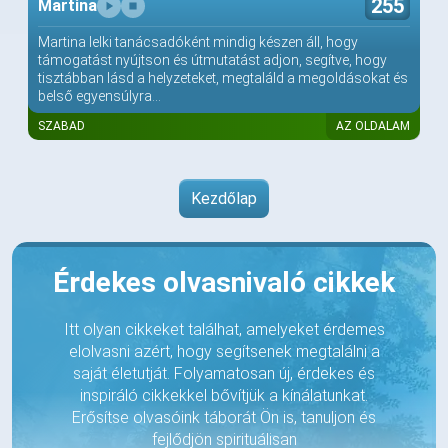
255
Martina
Martina lelki tanácsadóként mindig készen áll, hogy
támogatást nyújtson és útmutatást adjon, segítve, hogy
tisztábban lásd a helyzeteket, megtaláld a megoldásokat és
belső egyensúlyra...
SZABAD
AZ OLDALAM
Kezdőlap
Érdekes olvasnivaló cikkek
Itt olyan cikkeket találhat, amelyeket érdemes
elolvasni azért, hogy segítsenek megtalálni a
saját életutját. Folyamatosan új, érdekes és
inspiráló cikkekkel bővítjük a kínálatunkat.
Erősítse olvasóink táborát Ön is, tanuljon és
fejlődjön spirituálisan