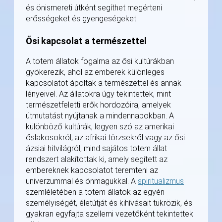
és önismereti útként segíthet megérteni
erősségeket és gyengeségeket.
Ősi kapcsolat a természettel
A totem állatok fogalma az ősi kultúrákban
gyökerezik, ahol az emberek különleges
kapcsolatot ápoltak a természettel és annak
lényeivel. Az állatokra úgy tekintettek, mint
természetfeletti erők hordozóira, amelyek
útmutatást nyújtanak a mindennapokban. A
különböző kultúrák, legyen szó az amerikai
őslakosokról, az afrikai törzsekről vagy az ősi
ázsiai hitvilágról, mind sajátos totem állat
rendszert alakítottak ki, amely segített az
embereknek kapcsolatot teremteni az
univerzummal és önmagukkal. A
spiritualizmus
szemléletében a totem állatok az egyén
személyiségét, életútját és kihívásait tükrözik, és
gyakran egyfajta szellemi vezetőként tekintettek