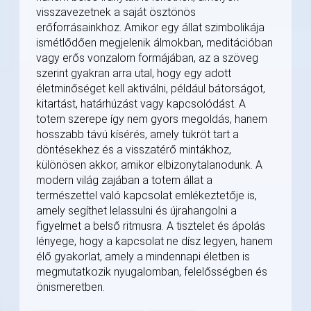
visszavezetnek a saját ösztönös
erőforrásainkhoz. Amikor egy állat szimbolikája
ismétlődően megjelenik álmokban, meditációban
vagy erős vonzalom formájában, az a szöveg
szerint gyakran arra utal, hogy egy adott
életminőséget kell aktiválni, például bátorságot,
kitartást, határhúzást vagy kapcsolódást. A
totem szerepe így nem gyors megoldás, hanem
hosszabb távú kísérés, amely tükröt tart a
döntésekhez és a visszatérő mintákhoz,
különösen akkor, amikor elbizonytalanodunk. A
modern világ zajában a totem állat a
természettel való kapcsolat emlékeztetője is,
amely segíthet lelassulni és újrahangolni a
figyelmet a belső ritmusra. A tisztelet és ápolás
lényege, hogy a kapcsolat ne dísz legyen, hanem
élő gyakorlat, amely a mindennapi életben is
megmutatkozik nyugalomban, felelősségben és
önismeretben.