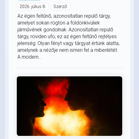
2026. július 8.
Szerző:
Az égen feltűnő, azonosítatlan repülő tárgy,
amelyet sokan rögtön a földönkívüliek
járművének gondolnak. Azonosítatlan repülő
tárgy, röviden ufo, ez az égen feltűnő rejtélyes
jelenség. Olyan fényt vagy tárgyat értünk alatta,
amelynek a nézője nem ismeri fel a mibenlétét.
A modern...