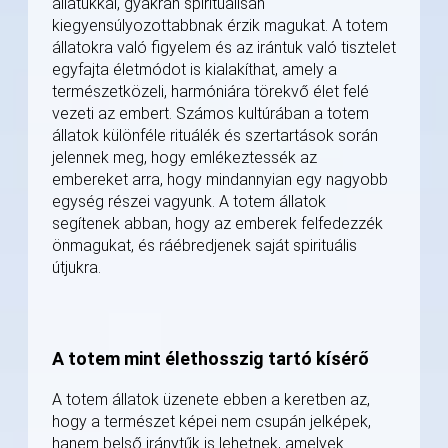
állatukkal, gyakran spirituálisan
kiegyensúlyozottabbnak érzik magukat. A totem
állatokra való figyelem és az irántuk való tisztelet
egyfajta életmódot is kialakíthat, amely a
természetközeli, harmóniára törekvő élet felé
vezeti az embert. Számos kultúrában a totem
állatok különféle rituálék és szertartások során
jelennek meg, hogy emlékeztessék az
embereket arra, hogy mindannyian egy nagyobb
egység részei vagyunk. A totem állatok
segítenek abban, hogy az emberek felfedezzék
önmagukat, és ráébredjenek saját spirituális
útjukra.
A totem mint élethosszig tartó kísérő
A totem állatok üzenete ebben a keretben az,
hogy a természet képei nem csupán jelképek,
hanem belső iránytűk is lehetnek, amelyek