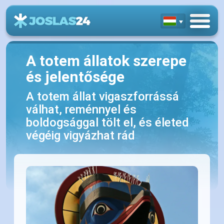
A totem állatok szerepe
és jelentősége
A totem állat vigaszforrássá
válhat, reménnyel és
boldogsággal tölt el, és életed
végéig vigyázhat rád