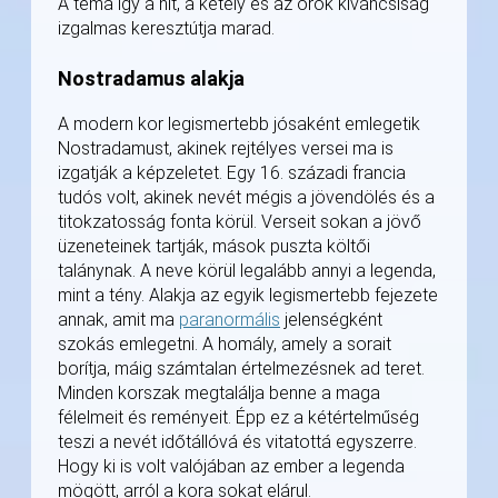
A téma így a hit, a kétely és az örök kíváncsiság
izgalmas keresztútja marad.
Nostradamus alakja
A modern kor legismertebb jósaként emlegetik
Nostradamust, akinek rejtélyes versei ma is
izgatják a képzeletet. Egy 16. századi francia
tudós volt, akinek nevét mégis a jövendölés és a
titokzatosság fonta körül. Verseit sokan a jövő
üzeneteinek tartják, mások puszta költői
talánynak. A neve körül legalább annyi a legenda,
mint a tény. Alakja az egyik legismertebb fejezete
annak, amit ma
paranormális
jelenségként
szokás emlegetni. A homály, amely a sorait
borítja, máig számtalan értelmezésnek ad teret.
Minden korszak megtalálja benne a maga
félelmeit és reményeit. Épp ez a kétértelműség
teszi a nevét időtállóvá és vitatottá egyszerre.
Hogy ki is volt valójában az ember a legenda
mögött, arról a kora sokat elárul.