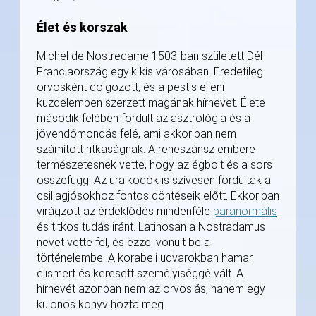
Élet és korszak
Michel de Nostredame 1503-ban született Dél-
Franciaország egyik kis városában. Eredetileg
orvosként dolgozott, és a pestis elleni
küzdelemben szerzett magának hírnevet. Élete
második felében fordult az asztrológia és a
jövendőmondás felé, ami akkoriban nem
számított ritkaságnak. A reneszánsz embere
természetesnek vette, hogy az égbolt és a sors
összefügg. Az uralkodók is szívesen fordultak a
csillagjósokhoz fontos döntéseik előtt. Ekkoriban
virágzott az érdeklődés mindenféle
paranormális
és titkos tudás iránt. Latinosan a Nostradamus
nevet vette fel, és ezzel vonult be a
történelembe. A korabeli udvarokban hamar
elismert és keresett személyiséggé vált. A
hírnevét azonban nem az orvoslás, hanem egy
különös könyv hozta meg.