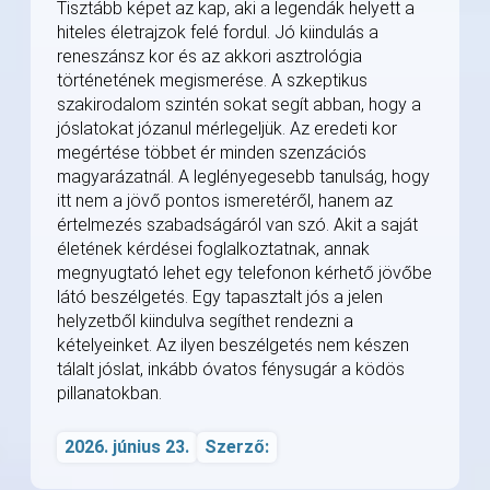
Tisztább képet az kap, aki a legendák helyett a
hiteles életrajzok felé fordul. Jó kiindulás a
reneszánsz kor és az akkori asztrológia
történetének megismerése. A szkeptikus
szakirodalom szintén sokat segít abban, hogy a
jóslatokat józanul mérlegeljük. Az eredeti kor
megértése többet ér minden szenzációs
magyarázatnál. A leglényegesebb tanulság, hogy
itt nem a jövő pontos ismeretéről, hanem az
értelmezés szabadságáról van szó. Akit a saját
életének kérdései foglalkoztatnak, annak
megnyugtató lehet egy telefonon kérhető jövőbe
látó beszélgetés. Egy tapasztalt jós a jelen
helyzetből kiindulva segíthet rendezni a
kételyeinket. Az ilyen beszélgetés nem készen
tálalt jóslat, inkább óvatos fénysugár a ködös
pillanatokban.
2026. június 23.
Szerző: