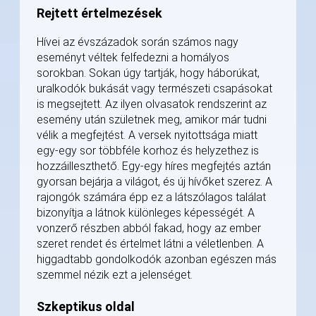
Rejtett értelmezések
Hívei az évszázadok során számos nagy
eseményt véltek felfedezni a homályos
sorokban. Sokan úgy tartják, hogy háborúkat,
uralkodók bukását vagy természeti csapásokat
is megsejtett. Az ilyen olvasatok rendszerint az
esemény után születnek meg, amikor már tudni
vélik a megfejtést. A versek nyitottsága miatt
egy-egy sor többféle korhoz és helyzethez is
hozzáilleszthető. Egy-egy híres megfejtés aztán
gyorsan bejárja a világot, és új hívőket szerez. A
rajongók számára épp ez a látszólagos találat
bizonyítja a látnok különleges képességét. A
vonzerő részben abból fakad, hogy az ember
szeret rendet és értelmet látni a véletlenben. A
higgadtabb gondolkodók azonban egészen más
szemmel nézik ezt a jelenséget.
Szkeptikus oldal