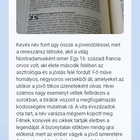
Kevés név forrt úgy össze a jövendöléssel, mint
a reneszánsz látnoké, akit a világ
Nostradamusként ismer. Egy 16. századi francia
orvos volt, aki élete második felében az
asztrológia és a jóslás felé fordult. Fő műve
homályos, négysoros versekből áll, amelyeket az
utókor a jövő titkos üzeneteiként olvas. Hívei
számos nagy eseményt véltek felfedezni a
sorokban, a bírálók viszont a megfogalmazás
ködösségére mutatnak rá. A vita évszázadok
óta tart, a név varázsa mégsem kopott meg.
Filmek, könyvek és cikkek tartják életben a
legendáját. A bizonytalan időkben mindig újra
előkerül, mert az ember vágyik a jövő ismeretére.