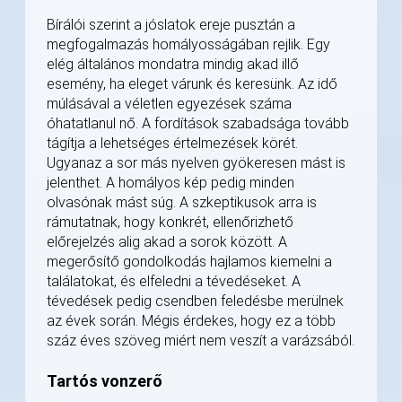
Bírálói szerint a jóslatok ereje pusztán a
megfogalmazás homályosságában rejlik. Egy
elég általános mondatra mindig akad illő
esemény, ha eleget várunk és keresünk. Az idő
múlásával a véletlen egyezések száma
óhatatlanul nő. A fordítások szabadsága tovább
tágítja a lehetséges értelmezések körét.
Ugyanaz a sor más nyelven gyökeresen mást is
jelenthet. A homályos kép pedig minden
olvasónak mást súg. A szkeptikusok arra is
rámutatnak, hogy konkrét, ellenőrizhető
előrejelzés alig akad a sorok között. A
megerősítő gondolkodás hajlamos kiemelni a
találatokat, és elfeledni a tévedéseket. A
tévedések pedig csendben feledésbe merülnek
az évek során. Mégis érdekes, hogy ez a több
száz éves szöveg miért nem veszít a varázsából.
Tartós vonzerő