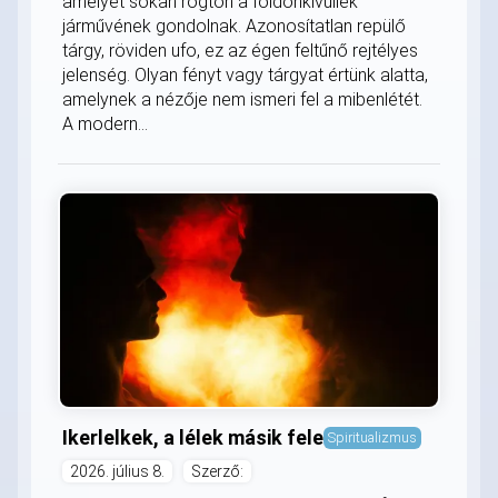
amelyet sokan rögtön a földönkívüliek
járművének gondolnak. Azonosítatlan repülő
tárgy, röviden ufo, ez az égen feltűnő rejtélyes
jelenség. Olyan fényt vagy tárgyat értünk alatta,
amelynek a nézője nem ismeri fel a mibenlétét.
A modern...
Ikerlelkek, a lélek másik fele
Spiritualizmus
2026. július 8.
Szerző: