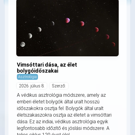
Vimsóttari dása, az élet
bolygóidőszakai
Asztrológia
2026. július 8.
Szerző:
A védikus asztrológia módszere, amely az
emberi életet bolygók által uralt hosszú
időszakokra osztja fel. Bolygók által uralt
életszakaszokra osztja az életet a vimsóttari
dása. Ez az indiai, védikus asztrológia egyik
legfontosabb időzítő és jóslási módszere. A
teljes ciklus 120 évet ölel...