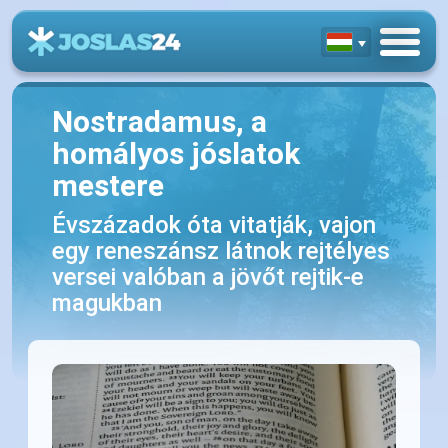
Nostradamus, a
homályos jóslatok
mestere
Évszázadok óta vitatják, vajon
egy reneszánsz látnok rejtélyes
versei valóban a jövőt rejtik-e
magukban