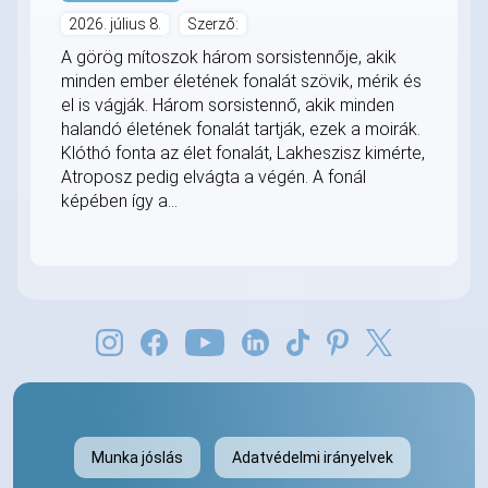
2026. július 8.
Szerző:
A görög mítoszok három sorsistennője, akik
minden ember életének fonalát szövik, mérik és
el is vágják. Három sorsistennő, akik minden
halandó életének fonalát tartják, ezek a moirák.
Klóthó fonta az élet fonalát, Lakheszisz kimérte,
Atroposz pedig elvágta a végén. A fonál
képében így a...
Munka jóslás
Adatvédelmi irányelvek