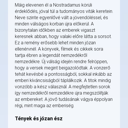
Máig elevenen él a Nostradamus körüli
érdeklődés, jóval túl a tudományos viták keretein.
Neve szinte egyenlővé vált a jövendöléssel, és
minden válságos korban újra előkerül. A
bizonytalan időkben az emberek vigaszt
keresnek abban, hogy valaki előre látta a sorsot.
Ez a remény erősebb lehet minden józan
ellenérvnél. A könyvek, filmek és cikkek sora
tartja ébren a legendát nemzedékről
nemzedékre. Új válság idején rendre felröppen,
hogy a versek megint beigazolódtak. A vonzerő
tehát kevésbé a pontosságból, sokkal inkább az
emberi kíváncsiságból táplálkozik. A titok mindig
vonzóbb a kész válasznál. A megfejtetlen sorok
így nemzedékről nemzedékre újra megszólítják
az embereket. A jövő tudásának vágya éppolyan
régi, mint maga az emberiség.
Tények és józan ész