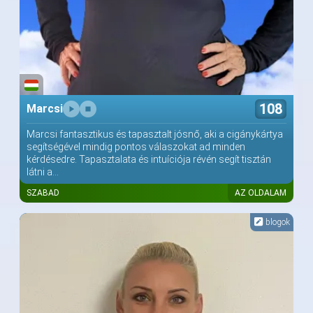
108
Marcsi
Marcsi fantasztikus és tapasztalt jósnő, aki a cigánykártya
segítségével mindig pontos válaszokat ad minden
kérdésedre. Tapasztalata és intuíciója révén segít tisztán
látni a...
SZABAD
AZ OLDALAM
blogok