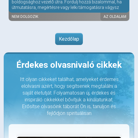
boldogsághoz vezető útra. Fordulj hozzá bizalommal, ha
útmutatásra, megértésre vagy lelki támogatásra vágysz
NEM DOLGOZIK
AZ OLDALAM
Kezdőlap
Érdekes olvasnivaló cikkek
Itt olyan cikkeket találhat, amelyeket érdemes
elolvasni azért, hogy segítsenek megtalálni a
saját életutját. Folyamatosan új, érdekes és
inspiráló cikkekkel bővítjük a kínálatunkat.
Erősítse olvasóink táborát Ön is, tanuljon és
fejlődjön spirituálisan