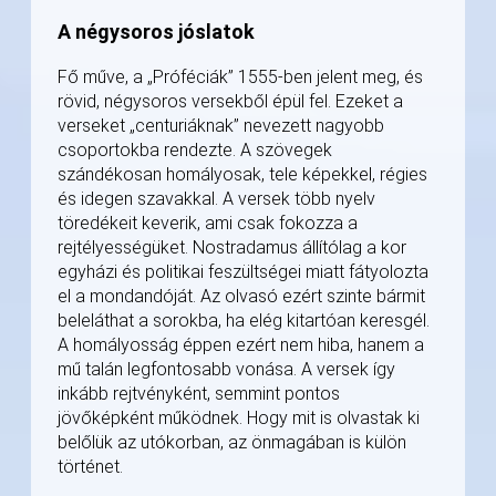
A négysoros jóslatok
Fő műve, a „Próféciák” 1555-ben jelent meg, és
rövid, négysoros versekből épül fel. Ezeket a
verseket „centuriáknak” nevezett nagyobb
csoportokba rendezte. A szövegek
szándékosan homályosak, tele képekkel, régies
és idegen szavakkal. A versek több nyelv
töredékeit keverik, ami csak fokozza a
rejtélyességüket. Nostradamus állítólag a kor
egyházi és politikai feszültségei miatt fátyolozta
el a mondandóját. Az olvasó ezért szinte bármit
beleláthat a sorokba, ha elég kitartóan keresgél.
A homályosság éppen ezért nem hiba, hanem a
mű talán legfontosabb vonása. A versek így
inkább rejtvényként, semmint pontos
jövőképként működnek. Hogy mit is olvastak ki
belőlük az utókorban, az önmagában is külön
történet.