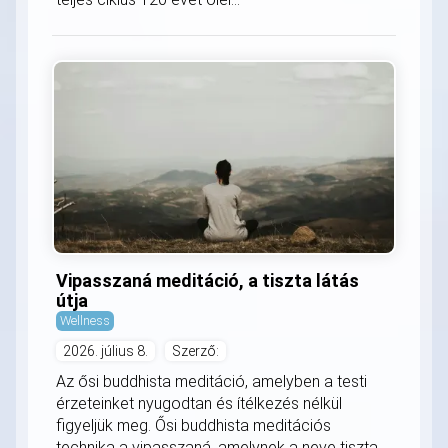
Vipasszaná meditáció, a tiszta látás
útja
Wellness
2026. július 8.
Szerző:
Az ősi buddhista meditáció, amelyben a testi
érzeteinket nyugodtan és ítélkezés nélkül
figyeljük meg. Ősi buddhista meditációs
technika a vipasszaná, amelynek a neve tiszta