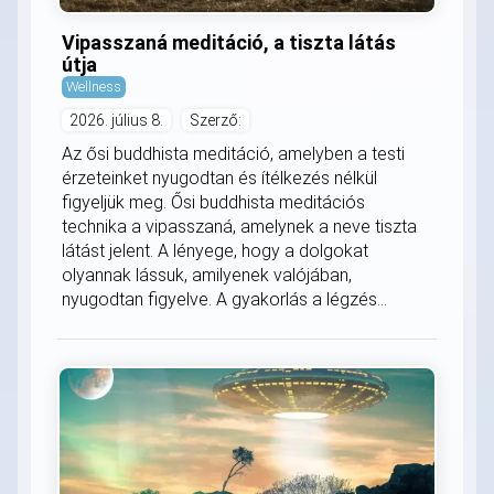
Vipasszaná meditáció, a tiszta látás
útja
Wellness
2026. július 8.
Szerző:
Az ősi buddhista meditáció, amelyben a testi
érzeteinket nyugodtan és ítélkezés nélkül
figyeljük meg. Ősi buddhista meditációs
technika a vipasszaná, amelynek a neve tiszta
látást jelent. A lényege, hogy a dolgokat
olyannak lássuk, amilyenek valójában,
nyugodtan figyelve. A gyakorlás a légzés...