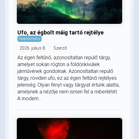
Ufo, az égbolt máig tartó rejtélye
Paranormális
2026. július 8.
Szerző:
Az égen feltűnő, azonosítatlan repülő tárgy,
amelyet sokan rögtön a földönkívüliek
járművének gondolnak. Azonosítatlan repülő
tárgy, röviden ufo, ez az égen feltűnő rejtélyes
jelenség. Olyan fényt vagy tárgyat értünk alatta,
amelynek a nézője nem ismeri fel a mibenlétét.
A modern...