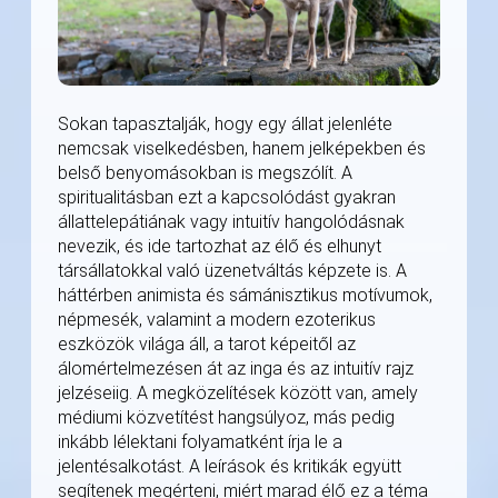
Sokan tapasztalják, hogy egy állat jelenléte
nemcsak viselkedésben, hanem jelképekben és
belső benyomásokban is megszólít. A
spiritualitásban ezt a kapcsolódást gyakran
állattelepátiának vagy intuitív hangolódásnak
nevezik, és ide tartozhat az élő és elhunyt
társállatokkal való üzenetváltás képzete is. A
háttérben animista és sámánisztikus motívumok,
népmesék, valamint a modern ezoterikus
eszközök világa áll, a tarot képeitől az
álomértelmezésen át az inga és az intuitív rajz
jelzéseiig. A megközelítések között van, amely
médiumi közvetítést hangsúlyoz, más pedig
inkább lélektani folyamatként írja le a
jelentésalkotást. A leírások és kritikák együtt
segítenek megérteni, miért marad élő ez a téma