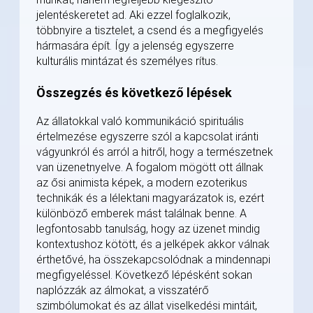
jelentéskeretet ad. Aki ezzel foglalkozik,
többnyire a tisztelet, a csend és a megfigyelés
hármasára épít. Így a jelenség egyszerre
kulturális mintázat és személyes rítus.
Összegzés és következő lépések
Az állatokkal való kommunikáció spirituális
értelmezése egyszerre szól a kapcsolat iránti
vágyunkról és arról a hitről, hogy a természetnek
van üzenetnyelve. A fogalom mögött ott állnak
az ősi animista képek, a modern ezoterikus
technikák és a lélektani magyarázatok is, ezért
különböző emberek mást találnak benne. A
legfontosabb tanulság, hogy az üzenet mindig
kontextushoz kötött, és a jelképek akkor válnak
érthetővé, ha összekapcsolódnak a mindennapi
megfigyeléssel. Következő lépésként sokan
naplózzák az álmokat, a visszatérő
szimbólumokat és az állat viselkedési mintáit,