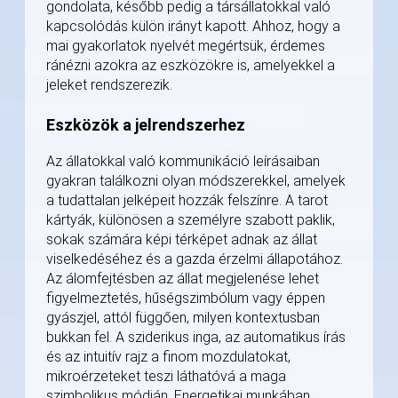
gondolata, később pedig a társállatokkal való
kapcsolódás külön irányt kapott. Ahhoz, hogy a
mai gyakorlatok nyelvét megértsük, érdemes
ránézni azokra az eszközökre is, amelyekkel a
jeleket rendszerezik.
Eszközök a jelrendszerhez
Az állatokkal való kommunikáció leírásaiban
gyakran találkozni olyan módszerekkel, amelyek
a tudattalan jelképeit hozzák felszínre. A tarot
kártyák, különösen a személyre szabott paklik,
sokak számára képi térképet adnak az állat
viselkedéséhez és a gazda érzelmi állapotához.
Az álomfejtésben az állat megjelenése lehet
figyelmeztetés, hűségszimbólum vagy éppen
gyászjel, attól függően, milyen kontextusban
bukkan fel. A sziderikus inga, az automatikus írás
és az intuitív rajz a finom mozdulatokat,
mikroérzeteket teszi láthatóvá a maga
szimbolikus módján. Energetikai munkában