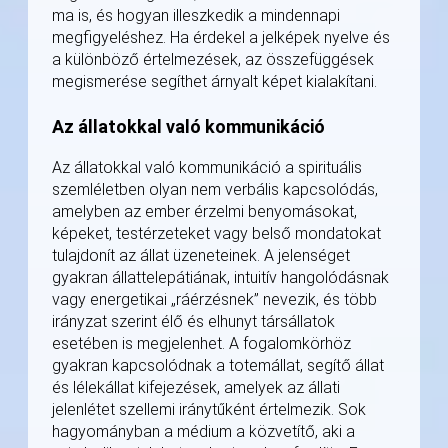
ma is, és hogyan illeszkedik a mindennapi
megfigyeléshez. Ha érdekel a jelképek nyelve és
a különböző értelmezések, az összefüggések
megismerése segíthet árnyalt képet kialakítani.
Az állatokkal való kommunikáció
Az állatokkal való kommunikáció a spirituális
szemléletben olyan nem verbális kapcsolódás,
amelyben az ember érzelmi benyomásokat,
képeket, testérzeteket vagy belső mondatokat
tulajdonít az állat üzeneteinek. A jelenséget
gyakran állattelepátiának, intuitív hangolódásnak
vagy energetikai „ráérzésnek” nevezik, és több
irányzat szerint élő és elhunyt társállatok
esetében is megjelenhet. A fogalomkörhöz
gyakran kapcsolódnak a totemállat, segítő állat
és lélekállat kifejezések, amelyek az állati
jelenlétet szellemi iránytűként értelmezik. Sok
hagyományban a médium a közvetítő, aki a