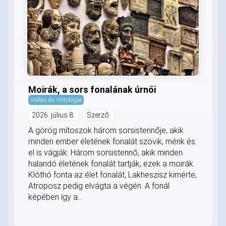
Moirák, a sors fonalának úrnői
Vallás és mitológia
2026. július 8.
Szerző:
A görög mítoszok három sorsistennője, akik
minden ember életének fonalát szövik, mérik és
el is vágják. Három sorsistennő, akik minden
halandó életének fonalát tartják, ezek a moirák.
Klóthó fonta az élet fonalát, Lakheszisz kimérte,
Atroposz pedig elvágta a végén. A fonál
képében így a...