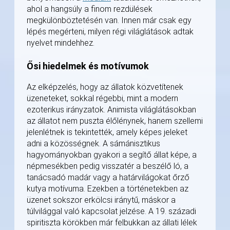
ahol a hangsúly a finom rezdülések
megkülönböztetésén van. Innen már csak egy
lépés megérteni, milyen régi világlátások adtak
nyelvet mindehhez.
Ősi hiedelmek és motívumok
Az elképzelés, hogy az állatok közvetítenek
üzeneteket, sokkal régebbi, mint a modern
ezoterikus irányzatok. Animista világlátásokban
az állatot nem puszta élőlénynek, hanem szellemi
jelenlétnek is tekintették, amely képes jeleket
adni a közösségnek. A sámánisztikus
hagyományokban gyakori a segítő állat képe, a
népmesékben pedig visszatér a beszélő ló, a
tanácsadó madár vagy a határvilágokat őrző
kutya motívuma. Ezekben a történetekben az
üzenet sokszor erkölcsi iránytű, máskor a
túlvilággal való kapcsolat jelzése. A 19. századi
spiritiszta körökben már felbukkan az állati lélek