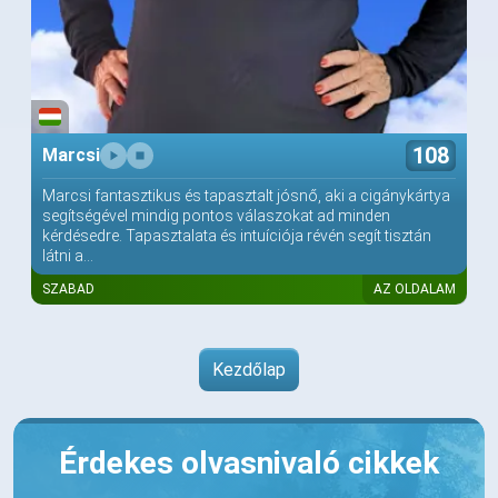
108
Marcsi
Marcsi fantasztikus és tapasztalt jósnő, aki a cigánykártya
segítségével mindig pontos válaszokat ad minden
kérdésedre. Tapasztalata és intuíciója révén segít tisztán
látni a...
SZABAD
AZ OLDALAM
Kezdőlap
Érdekes olvasnivaló cikkek