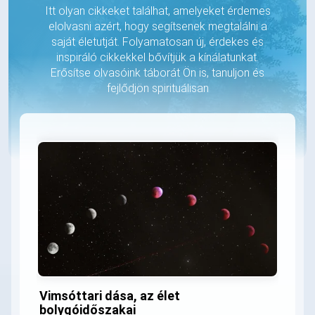
Itt olyan cikkeket találhat, amelyeket érdemes
elolvasni azért, hogy segítsenek megtalálni a
saját életutját. Folyamatosan új, érdekes és
inspiráló cikkekkel bővítjük a kínálatunkat.
Erősítse olvasóink táborát Ön is, tanuljon és
fejlődjön spirituálisan
Vimsóttari dása, az élet
bolygóidőszakai