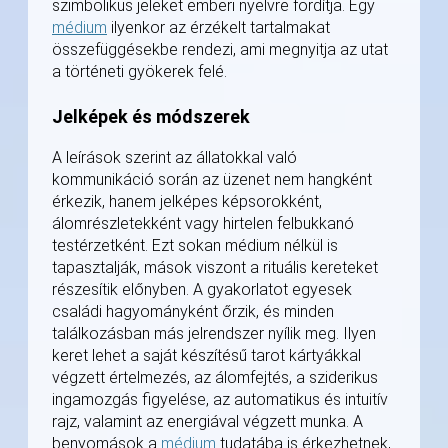
szimbolikus jeleket emberi nyelvre fordítja. Egy
médium
ilyenkor az érzékelt tartalmakat
összefüggésekbe rendezi, ami megnyitja az utat
a történeti gyökerek felé.
Jelképek és módszerek
A leírások szerint az állatokkal való
kommunikáció során az üzenet nem hangként
érkezik, hanem jelképes képsorokként,
álomrészletekként vagy hirtelen felbukkanó
testérzetként. Ezt sokan médium nélkül is
tapasztalják, mások viszont a rituális kereteket
részesítik előnyben. A gyakorlatot egyesek
családi hagyományként őrzik, és minden
találkozásban más jelrendszer nyílik meg. Ilyen
keret lehet a saját készítésű tarot kártyákkal
végzett értelmezés, az álomfejtés, a sziderikus
ingamozgás figyelése, az automatikus és intuitív
rajz, valamint az energiával végzett munka. A
benyomások a
médium
tudatába is érkezhetnek,