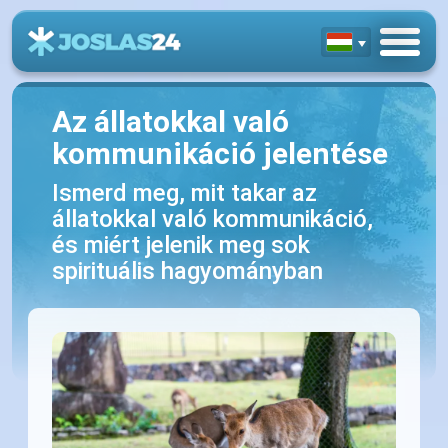
Az állatokkal való
kommunikáció jelentése
Ismerd meg, mit takar az
állatokkal való kommunikáció,
és miért jelenik meg sok
spirituális hagyományban