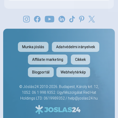
Munka jóslás
Adatvédelmi irányelvek
Affiliate marketing
Cikkek
Blogportál
Webhelytérkép
©
Jóslás24
2010-2026. Budapest, Károly krt. 12,
1052.
06 1 998 9352
. Ügyfélszolgálat Red Hat
Holdings LTD: 0619989352 /
help@joslas24.hu