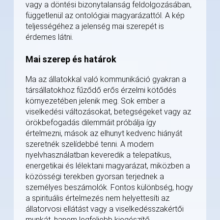
vagy a döntési bizonytalanság feldolgozásában,
függetlenül az ontológiai magyarázattól. A kép
teljességéhez a jelenség mai szerepét is
érdemes látni.
Mai szerep és határok
Ma az állatokkal való kommunikáció gyakran a
társállatokhoz fűződő erős érzelmi kötődés
környezetében jelenik meg. Sok ember a
viselkedési változásokat, betegségeket vagy az
örökbefogadás dilemmáit próbálja így
értelmezni, mások az elhunyt kedvenc hiányát
szeretnék szelídebbé tenni. A modern
nyelvhasználatban keveredik a telepatikus,
energetikai és lélektani magyarázat, miközben a
közösségi terekben gyorsan terjednek a
személyes beszámolók. Fontos különbség, hogy
a spirituális értelmezés nem helyettesíti az
állatorvosi ellátást vagy a viselkedésszakértői
munkát, hanem legfeljebb kiegészítő