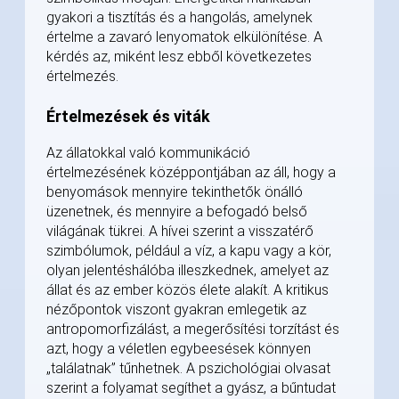
gyakori a tisztítás és a hangolás, amelynek
értelme a zavaró lenyomatok elkülönítése. A
kérdés az, miként lesz ebből következetes
értelmezés.
Értelmezések és viták
Az állatokkal való kommunikáció
értelmezésének középpontjában az áll, hogy a
benyomások mennyire tekinthetők önálló
üzenetnek, és mennyire a befogadó belső
világának tükrei. A hívei szerint a visszatérő
szimbólumok, például a víz, a kapu vagy a kör,
olyan jelentéshálóba illeszkednek, amelyet az
állat és az ember közös élete alakít. A kritikus
nézőpontok viszont gyakran emlegetik az
antropomorfizálást, a megerősítési torzítást és
azt, hogy a véletlen egybeesések könnyen
„találatnak” tűnhetnek. A pszichológiai olvasat
szerint a folyamat segíthet a gyász, a bűntudat