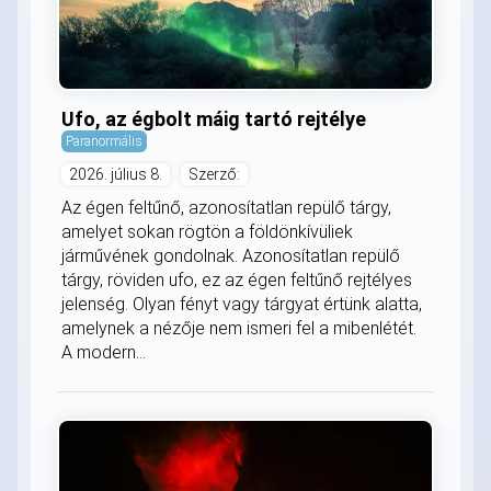
Ufo, az égbolt máig tartó rejtélye
Paranormális
2026. július 8.
Szerző:
Az égen feltűnő, azonosítatlan repülő tárgy,
amelyet sokan rögtön a földönkívüliek
járművének gondolnak. Azonosítatlan repülő
tárgy, röviden ufo, ez az égen feltűnő rejtélyes
jelenség. Olyan fényt vagy tárgyat értünk alatta,
amelynek a nézője nem ismeri fel a mibenlétét.
A modern...