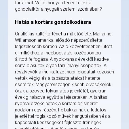
tartalmat. Vajon hogyan terjedt el ez a
gondolatkör a nyugati szellemi szcénában?
Hatás a kortárs gondolkodásra
Önálló kis kultúrtörténet a mű utóélete. Marianne
Williamson amerikai előadó népszerűsítette
legszélesebb körben. Az ő közvetítésében jutott
el milliókhoz a megbocsátás középpontba
állított felfogása. A nyolcvanas évektől kezdve
sorra alakultak olyan tanulmányi csoportok. A
résztvevők a munkafüzet napi feladatait közösen
vették végig, és a tapasztalataikat hetente
cserélték. Magyarországon kisebb olvasókörök
őrzik a szöveg folyamatos jelenlétét, gyakran
évekig haladva együtt a fejezeteken. A tanítás
nyomai érzékelhetők a kortárs önismereti
irodalom egy részén. Felbukkannak a tudatos
jelenléttel foglalkozó művek hangütésében és a
kapcsolati készségeket fejlesztő tréningek
szemléletében is. A hatás finom, de tartós.