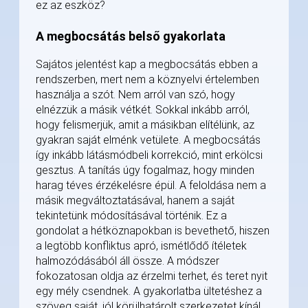
ez az eszköz?
A megbocsátás belső gyakorlata
Sajátos jelentést kap a megbocsátás ebben a
rendszerben, mert nem a köznyelvi értelemben
használja a szót. Nem arról van szó, hogy
elnézzük a másik vétkét. Sokkal inkább arról,
hogy felismerjük, amit a másikban elítélünk, az
gyakran saját elménk vetülete. A megbocsátás
így inkább látásmódbeli korrekció, mint erkölcsi
gesztus. A tanítás úgy fogalmaz, hogy minden
harag téves érzékelésre épül. A feloldása nem a
másik megváltoztatásával, hanem a saját
tekintetünk módosításával történik. Ez a
gondolat a hétköznapokban is bevethető, hiszen
a legtöbb konfliktus apró, ismétlődő ítéletek
halmozódásából áll össze. A módszer
fokozatosan oldja az érzelmi terhet, és teret nyit
egy mély csendnek. A gyakorlatba ültetéshez a
szöveg saját, jól körülhatárolt szerkezetet kínál.