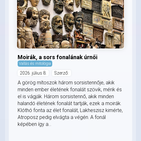
Moirák, a sors fonalának úrnői
Vallás és mitológia
2026. július 8.
Szerző:
A görög mítoszok három sorsistennője, akik
minden ember életének fonalát szövik, mérik és
el is vágják. Három sorsistennő, akik minden
halandó életének fonalát tartják, ezek a moirák.
Klóthó fonta az élet fonalát, Lakheszisz kimérte,
Atroposz pedig elvágta a végén. A fonál
képében így a...