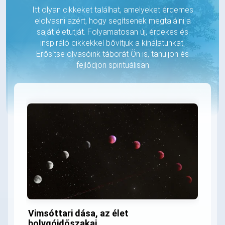
Itt olyan cikkeket találhat, amelyeket érdemes
elolvasni azért, hogy segítsenek megtalálni a
saját életutját. Folyamatosan új, érdekes és
inspiráló cikkekkel bővítjük a kínálatunkat.
Erősítse olvasóink táborát Ön is, tanuljon és
fejlődjön spirituálisan
Vimsóttari dása, az élet
bolygóidőszakai