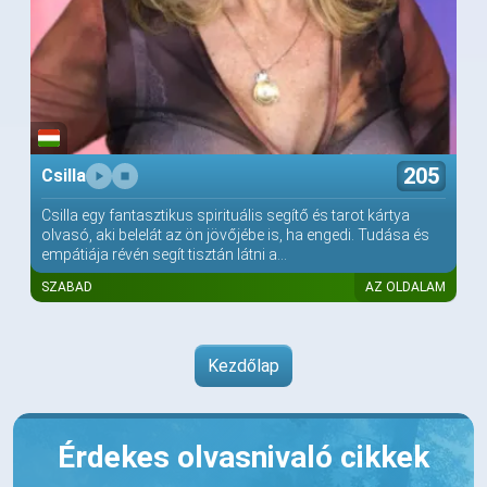
205
Csilla
Csilla egy fantasztikus spirituális segítő és tarot kártya
olvasó, aki belelát az ön jövőjébe is, ha engedi. Tudása és
empátiája révén segít tisztán látni a...
SZABAD
AZ OLDALAM
Kezdőlap
Érdekes olvasnivaló cikkek