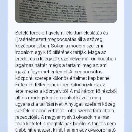
Befelé forduló figyelem, lélektani éleslátás és
újraértelmezett megbocsátás áll a szöveg
középpontjában. Sokan a modern szellemi
irodalom egyik fő pillérének tartják. Maga az
eredet és a lejegyzők személye már önmagában
izgalmas háttér, mégis a tartalmi mag az, ami
igazán figyelmet érdemel. A megbocsátás
központi szerepe különös értelmet kap benne.
Érdemes felfedezni, miben különbözik ez az
értelmezés a köznyelvitől. A mű három fő részből
áll, és mindegyik más oldalról közelíti meg
ugyanazt a tanítási ívet. A nyugati szellemi közeg
sokféle módon vette át. Több szerző formálta a
recepcióját. A magyar nyelvű olvasók ma már
több kötetet is megtalálnak belőle. A tanítás nem
újabb hitrendszert kínál, hanem egy gyakorolható