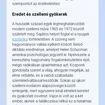
szempontot az érzékeléshez.
Eredet és szellemi gyökerek
A huszadik század egyik legmeghatározóbb
modern szellemi műve 1965 és 1972 között
született meg. Sajátos helyet foglal el a nyugati
ezoterika
történetében. A szöveg nem
hagyományos vallási iratként íródott. Belső
diktálás eredménye, amelyet Helen Schucman
amerikai pszichológus jegyzett le. Nyelvezete a
keresztény hagyomány fogalomkészletére épít,
mégis radikálisan újraértelmezi azt. Központi
gondolata szerint a világ, ahogyan megéljük, az
elme vetülete, és a valódi szabadulás
szemléletváltással kezdődik. Sokan az újkori
szellemi irodalom alapszövegei között
emlegetik, mert egyszerre kínál elméleti keretet
és gyakorlati ösvényt. Vajon ki volt az a két
ember, akinek a találkozása nélkül ez a hatalmas