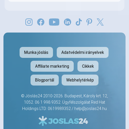
Munka jóslás
Adatvédelmi irányelvek
Affiliate marketing
Cikkek
Blogportál
Webhelytérkép
©
Jóslás24
2010-2026. Budapest, Károly krt. 12,
1052.
06 1 998 9352
. Ügyfélszolgálat Red Hat
Holdings LTD: 0619989352 /
help@joslas24.hu