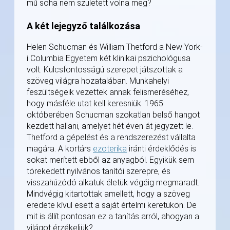
mű soha nem született volna meg?
A két lejegyző találkozása
Helen Schucman és William Thetford a New York-
i Columbia Egyetem két klinikai pszichológusa
volt. Kulcsfontosságú szerepet játszottak a
szöveg világra hozatalában. Munkahelyi
feszültségeik vezettek annak felismeréséhez,
hogy másféle utat kell keresniük. 1965
októberében Schucman szokatlan belső hangot
kezdett hallani, amelyet hét éven át jegyzett le.
Thetford a gépelést és a rendszerezést vállalta
magára. A kortárs
ezoterika
iránti érdeklődés is
sokat merített ebből az anyagból. Egyikük sem
törekedett nyilvános tanítói szerepre, és
visszahúzódó alkatuk életük végéig megmaradt.
Mindvégig kitartottak amellett, hogy a szöveg
eredete kívül esett a saját értelmi keretükön. De
mit is állít pontosan ez a tanítás arról, ahogyan a
világot érzékeljük?