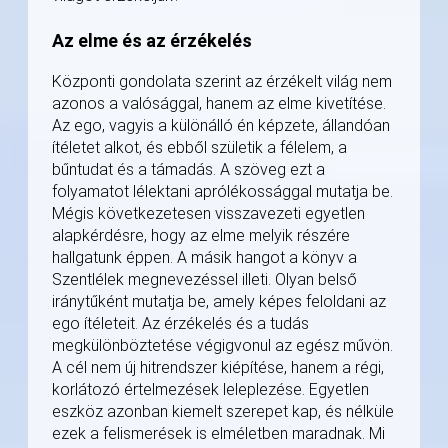
Az elme és az érzékelés
Központi gondolata szerint az érzékelt világ nem
azonos a valósággal, hanem az elme kivetítése.
Az ego, vagyis a különálló én képzete, állandóan
ítéletet alkot, és ebből születik a félelem, a
bűntudat és a támadás. A szöveg ezt a
folyamatot lélektani aprólékossággal mutatja be.
Mégis következetesen visszavezeti egyetlen
alapkérdésre, hogy az elme melyik részére
hallgatunk éppen. A másik hangot a könyv a
Szentlélek megnevezéssel illeti. Olyan belső
iránytűként mutatja be, amely képes feloldani az
ego ítéleteit. Az érzékelés és a tudás
megkülönböztetése végigvonul az egész művön.
A cél nem új hitrendszer kiépítése, hanem a régi,
korlátozó értelmezések leleplezése. Egyetlen
eszköz azonban kiemelt szerepet kap, és nélküle
ezek a felismerések is elméletben maradnak. Mi