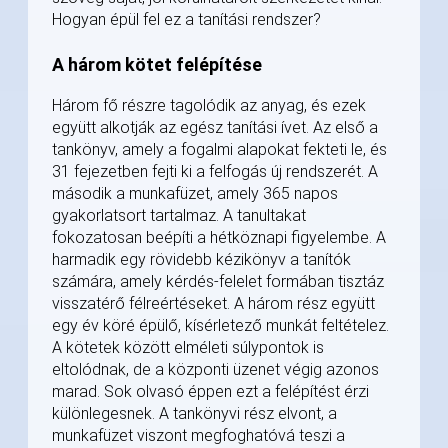
Hogyan épül fel ez a tanítási rendszer?
A három kötet felépítése
Három fő részre tagolódik az anyag, és ezek
együtt alkotják az egész tanítási ívet. Az első a
tankönyv, amely a fogalmi alapokat fekteti le, és
31 fejezetben fejti ki a felfogás új rendszerét. A
második a munkafüzet, amely 365 napos
gyakorlatsort tartalmaz. A tanultakat
fokozatosan beépíti a hétköznapi figyelembe. A
harmadik egy rövidebb kézikönyv a tanítók
számára, amely kérdés-felelet formában tisztáz
visszatérő félreértéseket. A három rész együtt
egy év köré épülő, kísérletező munkát feltételez.
A kötetek között elméleti súlypontok is
eltolódnak, de a központi üzenet végig azonos
marad. Sok olvasó éppen ezt a felépítést érzi
különlegesnek. A tankönyvi rész elvont, a
munkafüzet viszont megfoghatóvá teszi a