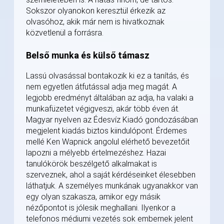
Sokszor olyanokon keresztül érkezik az
olvasóhoz, akik már nem is hivatkoznak
közvetlenül a forrásra.
Belső munka és külső támasz
Lassú olvasással bontakozik ki ez a tanítás, és
nem egyetlen átfutással adja meg magát. A
legjobb eredményt általában az adja, ha valaki a
munkafüzetet végigveszi, akár több éven át.
Magyar nyelven az Édesvíz Kiadó gondozásában
megjelent kiadás biztos kiindulópont. Érdemes
mellé Ken Wapnick angolul elérhető bevezetőit
lapozni a mélyebb értelmezéshez. Hazai
tanulókörök beszélgető alkalmakat is
szerveznek, ahol a saját kérdéseinket élesebben
láthatjuk. A személyes munkának ugyanakkor van
egy olyan szakasza, amikor egy másik
nézőpontot is jólesik meghallani. Ilyenkor a
telefonos médiumi vezetés sok embernek jelent