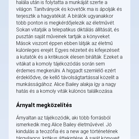
halála után is folytatta a munkáját szerte a
világon. Tanítványok és követők ma is ápolják és
terjesztik a hagyatékát. A bírálók ugyanakkor
több ponton is megkérdőjelezik az életművét.
Sokan vitatják a telepatikus diktálás állítását, és
pusztán saját műveinek tartják a könyveket.
Mások viszont éppen ebben látják az életmű
különleges erejét. Egyes nézeteit és kifejezéseit
a kutatók és a kritikusok élesen bírálták. Ezeket a
vitákat a komoly tájékozódás során sem
érdemes megkerülni. A higgadt szemlélő ezért
érdeklődve, de kellő távolságtartással közelít a
munkásságához. Alice Bailey alakja így a nagy
hatás és a komoly viták különös találkozása.
Árnyalt megközelítés
Árnyaltan az tájékozódik, aki több forrásból
ismerkedik meg Alice Bailey életművével. Jó
kiindulás a teozófia és a new age történetének
tárgyilagos, kritikus áttekintése. A saját könyveit