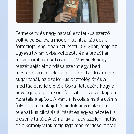
Termékeny és nagy hatású ezoterikus szerző
volt Alice Bailey, a modern spiritualitás egyik
formálója. Angliában született 1880-ban, majd az
Egyesült Államokba költözött, és a teozófiai
mozgalomhoz csatlakozott. Műveinek nagy
részét saját elmondása szerint egy tibeti
mestertől kapta telepatikus úton. Tanításai a hét
sugár tanát, az ezoterikus asztrológiát és a
meditációt is felölelték. Sokat tett azért, hogy a
new age gondolatköre formát és nyelvet kapjon.
Az általa alapított Arkánum Iskola a halála után is
folytatta a munkáját. A bírálók ugyanakkor a
telepatikus diktálás állítását és egyes nézeteit is
élesen vitatták. A téma így a nagy szellemi hatás
és a komoly viták máig izgalmas kérdése marad.