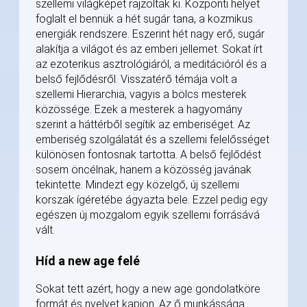
szellemi világképet rajzoltak ki. Központi helyet
foglalt el bennük a hét sugár tana, a kozmikus
energiák rendszere. Eszerint hét nagy erő, sugár
alakítja a világot és az emberi jellemet. Sokat írt
az ezoterikus asztrológiáról, a meditációról és a
belső fejlődésről. Visszatérő témája volt a
szellemi Hierarchia, vagyis a bölcs mesterek
közössége. Ezek a mesterek a hagyomány
szerint a háttérből segítik az emberiséget. Az
emberiség szolgálatát és a szellemi felelősséget
különösen fontosnak tartotta. A belső fejlődést
sosem öncélnak, hanem a közösség javának
tekintette. Mindezt egy közelgő, új szellemi
korszak ígéretébe ágyazta bele. Ezzel pedig egy
egészen új mozgalom egyik szellemi forrásává
vált.
Híd a new age felé
Sokat tett azért, hogy a new age gondolatköre
formát és nyelvet kapjon. Az ő munkássága