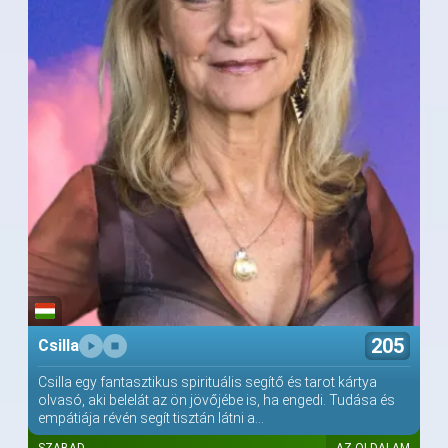
205
Csilla
Csilla egy fantasztikus spirituális segítő és tarot kártya
olvasó, aki belelát az ön jövőjébe is, ha engedi. Tudása és
empátiája révén segít tisztán látni a...
SZABAD
AZ OLDALAM