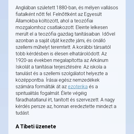
Angliában született 1880-ban, és mélyen vallásos
fiatalként nőtt fel. Felnőttként az Egyesült
Államokba költözött, ahol a teozófiai
mozgalomhoz csatlakozott. Eleinte lelkesen
merült el a teozófia gazdag tanításaiban. Idővel
azonban a saját útját kezdte járni, és önálló
szellemi műhelyt teremtett. A korábbi társaitól
több kérdésben is élesen elhatárolódott. Az
1920-as években megalapította az Arkánum
Iskolát a tanításai terjesztésére. Az iskola a
tanulást és a szellemi szolgálatot helyezte a
középpontba. Írásai egész nemzedékek
számára formálták át az
ezoterika
és a
spiritualitás fogalmát. Élete végéig
fáradhatatlanul írt, tanított és szervezett. A nagy
kérdés persze az, honnan eredeztette mindezt a
tudást.
A Tibeti üzenete