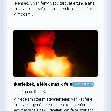
jelenség. Olyan fényt vagy tárgyat értünk alatta,
amelynek a nézője nem ismeri fel a mibenlétét.
A modern...
Ikerlelkek, a lélek másik fele
Spiritualizmus
2026. július 8.
Szerző:
A hiedelem szerint egyetlen lélek vált két félre,
amelyek egymást keresik, és sorsszerűen
egymásra találnak. Egyetlen, két félre szakadt