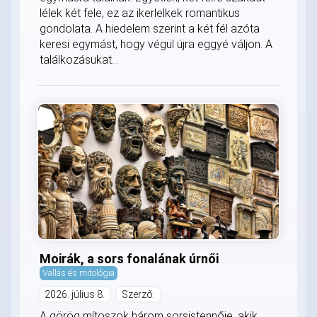
lélek két fele, ez az ikerlelkek romantikus
gondolata. A hiedelem szerint a két fél azóta
keresi egymást, hogy végül újra eggyé váljon. A
találkozásukat...
Moirák, a sors fonalának úrnői
Vallás és mitológia
2026. július 8.
Szerző:
A görög mítoszok három sorsistennője, akik