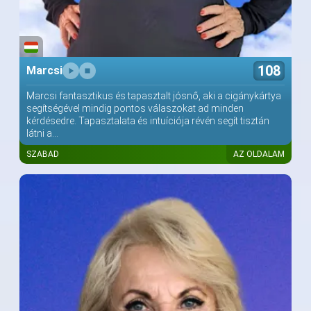
108
Marcsi
Marcsi fantasztikus és tapasztalt jósnő, aki a cigánykártya
segítségével mindig pontos válaszokat ad minden
kérdésedre. Tapasztalata és intuíciója révén segít tisztán
látni a...
SZABAD
AZ OLDALAM