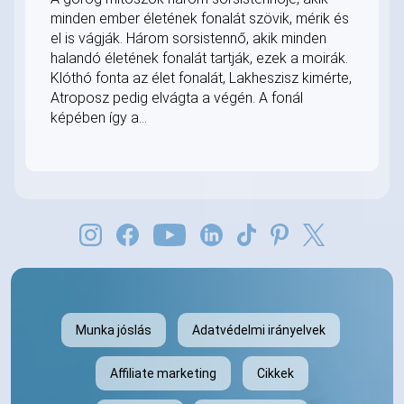
minden ember életének fonalát szövik, mérik és
el is vágják. Három sorsistennő, akik minden
halandó életének fonalát tartják, ezek a moirák.
Klóthó fonta az élet fonalát, Lakheszisz kimérte,
Atroposz pedig elvágta a végén. A fonál
képében így a...
Munka jóslás
Adatvédelmi irányelvek
Affiliate marketing
Cikkek