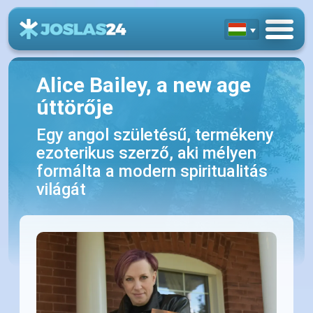
Alice Bailey, a new age
úttörője
Egy angol születésű, termékeny
ezoterikus szerző, aki mélyen
formálta a modern spiritualitás
világát