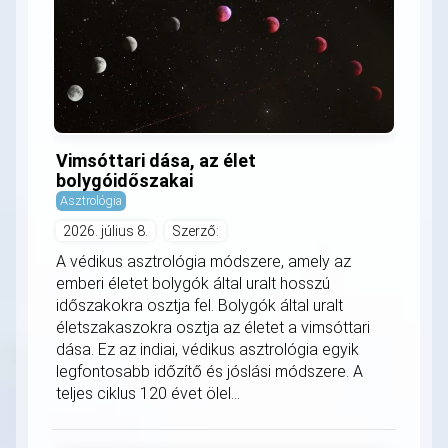
Vimsóttari dása, az élet
bolygóidőszakai
Asztrológia
2026. július 8.
Szerző:
A védikus asztrológia módszere, amely az
emberi életet bolygók által uralt hosszú
időszakokra osztja fel. Bolygók által uralt
életszakaszokra osztja az életet a vimsóttari
dása. Ez az indiai, védikus asztrológia egyik
legfontosabb időzítő és jóslási módszere. A
teljes ciklus 120 évet ölel...