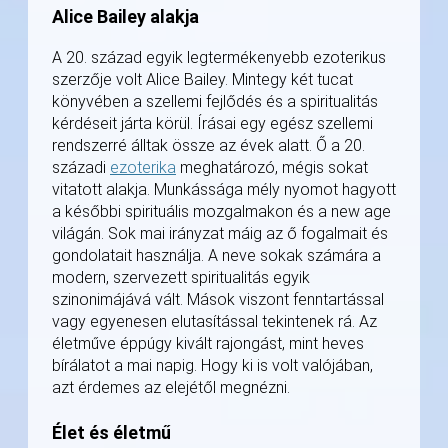
Alice Bailey alakja
A 20. század egyik legtermékenyebb ezoterikus
szerzője volt Alice Bailey. Mintegy két tucat
könyvében a szellemi fejlődés és a spiritualitás
kérdéseit járta körül. Írásai egy egész szellemi
rendszerré álltak össze az évek alatt. Ő a 20.
századi
ezoterika
meghatározó, mégis sokat
vitatott alakja. Munkássága mély nyomot hagyott
a későbbi spirituális mozgalmakon és a new age
világán. Sok mai irányzat máig az ő fogalmait és
gondolatait használja. A neve sokak számára a
modern, szervezett spiritualitás egyik
szinonimájává vált. Mások viszont fenntartással
vagy egyenesen elutasítással tekintenek rá. Az
életműve éppúgy kivált rajongást, mint heves
bírálatot a mai napig. Hogy ki is volt valójában,
azt érdemes az elejétől megnézni.
Élet és életmű