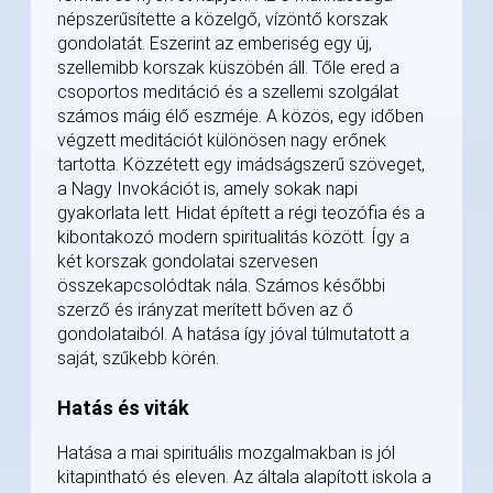
népszerűsítette a közelgő, vízöntő korszak
gondolatát. Eszerint az emberiség egy új,
szellemibb korszak küszöbén áll. Tőle ered a
csoportos meditáció és a szellemi szolgálat
számos máig élő eszméje. A közös, egy időben
végzett meditációt különösen nagy erőnek
tartotta. Közzétett egy imádságszerű szöveget,
a Nagy Invokációt is, amely sokak napi
gyakorlata lett. Hidat épített a régi teozófia és a
kibontakozó modern spiritualitás között. Így a
két korszak gondolatai szervesen
összekapcsolódtak nála. Számos későbbi
szerző és irányzat merített bőven az ő
gondolataiból. A hatása így jóval túlmutatott a
saját, szűkebb körén.
Hatás és viták
Hatása a mai spirituális mozgalmakban is jól
kitapintható és eleven. Az általa alapított iskola a