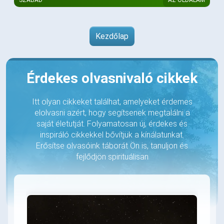
Kezdőlap
Érdekes olvasnivaló cikkek
Itt olyan cikkeket találhat, amelyeket érdemes
elolvasni azért, hogy segítsenek megtalálni a
saját életutját. Folyamatosan új, érdekes és
inspiráló cikkekkel bővítjük a kínálatunkat.
Erősítse olvasóink táborát Ön is, tanuljon és
fejlődjön spirituálisan