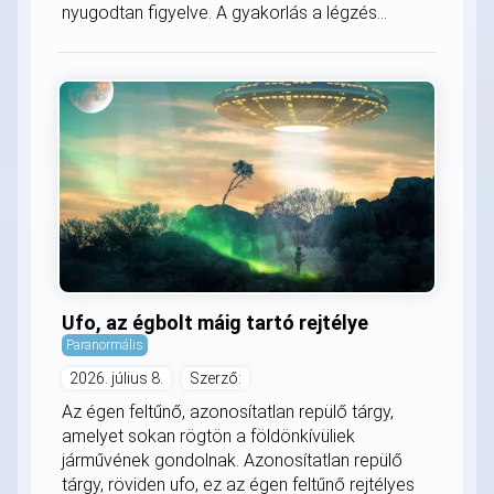
nyugodtan figyelve. A gyakorlás a légzés...
Ufo, az égbolt máig tartó rejtélye
Paranormális
2026. július 8.
Szerző:
Az égen feltűnő, azonosítatlan repülő tárgy,
amelyet sokan rögtön a földönkívüliek
járművének gondolnak. Azonosítatlan repülő
tárgy, röviden ufo, ez az égen feltűnő rejtélyes