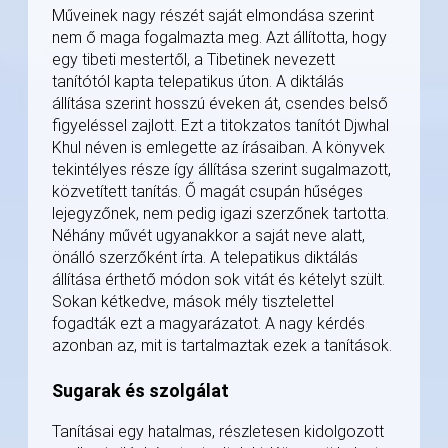
Műveinek nagy részét saját elmondása szerint
nem ő maga fogalmazta meg. Azt állította, hogy
egy tibeti mestertől, a Tibetinek nevezett
tanítótól kapta telepatikus úton. A diktálás
állítása szerint hosszú éveken át, csendes belső
figyeléssel zajlott. Ezt a titokzatos tanítót Djwhal
Khul néven is emlegette az írásaiban. A könyvek
tekintélyes része így állítása szerint sugalmazott,
közvetített tanítás. Ő magát csupán hűséges
lejegyzőnek, nem pedig igazi szerzőnek tartotta.
Néhány művét ugyanakkor a saját neve alatt,
önálló szerzőként írta. A telepatikus diktálás
állítása érthető módon sok vitát és kételyt szült.
Sokan kétkedve, mások mély tisztelettel
fogadták ezt a magyarázatot. A nagy kérdés
azonban az, mit is tartalmaztak ezek a tanítások.
Sugarak és szolgálat
Tanításai egy hatalmas, részletesen kidolgozott