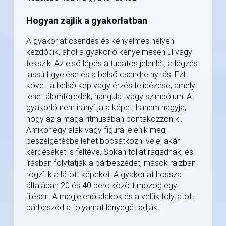
Hogyan zajlik a gyakorlatban
A gyakorlat csendes és kényelmes helyen
kezdődik, ahol a gyakorló kényelmesen ül vagy
fekszik. Az első lépés a tudatos jelenlét, a légzés
lassú figyelése és a belső csendre nyitás. Ezt
követi a belső kép vagy érzés felidézése, amely
lehet álomtöredék, hangulat vagy szimbólum. A
gyakorló nem irányítja a képet, hanem hagyja,
hogy az a maga ritmusában bontakozzon ki.
Amikor egy alak vagy figura jelenik meg,
beszélgetésbe lehet bocsátkozni vele, akár
kérdéseket is feltéve. Sokan tollat ragadnak, és
írásban folytatják a párbeszédet, mások rajzban
rögzítik a látott képeket. A gyakorlat hossza
általában 20 és 40 perc között mozog egy
ülésen. A megjelenő alakok és a velük folytatott
párbeszéd a folyamat lényegét adják.