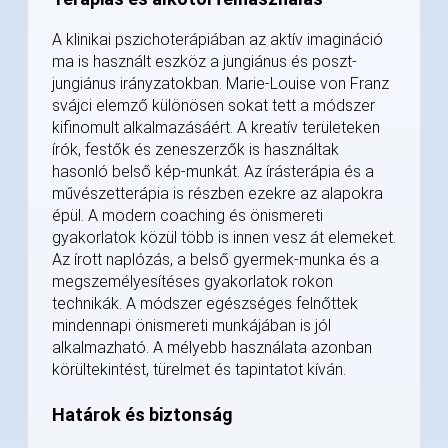
A klinikai pszichoterápiában az aktív imagináció
ma is használt eszköz a jungiánus és poszt-
jungiánus irányzatokban. Marie-Louise von Franz
svájci elemző különösen sokat tett a módszer
kifinomult alkalmazásáért. A kreatív területeken
írók, festők és zeneszerzők is használtak
hasonló belső kép-munkát. Az írásterápia és a
művészetterápia is részben ezekre az alapokra
épül. A modern coaching és önismereti
gyakorlatok közül több is innen vesz át elemeket.
Az írott naplózás, a belső gyermek-munka és a
megszemélyesítéses gyakorlatok rokon
technikák. A módszer egészséges felnőttek
mindennapi önismereti munkájában is jól
alkalmazható. A mélyebb használata azonban
körültekintést, türelmet és tapintatot kíván.
Határok és biztonság