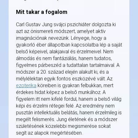
Mit takar a fogalom
Carl Gustav Jung svájci pszichiáter dolgozta ki
azt az önismereti módszert, amelyet aktív
imaginációnak nevezünk. Lényege, hogy a
gyakorló éber állapotban kapcsolatba lép a saját
belső képeivel, alakjaival és érzelmeivel. Nem
álmodás és nem fantáziálás, hanem tudatos,
figyelmes párbeszéd a tudattalan tartalmaival. A
módszer a 20. század elején alakult ki, és a
mélylélektan egyik fontos eszközévé vált. Az
ezoterika
köreiben is gyakran felbukkan, mert
érdekes hidat képez a belső munkához. A
figyelem itt nem kifelé fordul, hanem a belső világ
képi és érzelmi rétegei felé. Az eredmény nem
pusztán intellektuális belátás, hanem érzelmileg is
megélt felismerés. Jung életének és a módszer
születésének közelebbi megismerése sokat
segít az alapok megértésében.