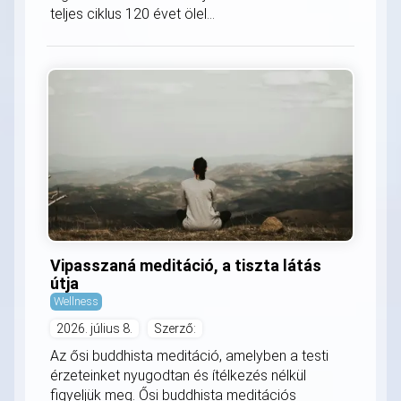
teljes ciklus 120 évet ölel...
Vipasszaná meditáció, a tiszta látás
útja
Wellness
2026. július 8.
Szerző:
Az ősi buddhista meditáció, amelyben a testi
érzeteinket nyugodtan és ítélkezés nélkül
figyeljük meg. Ősi buddhista meditációs