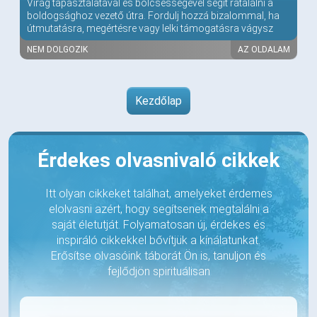
Virág tapasztalatával és bölcsességével segít rátalálni a
boldogsághoz vezető útra. Fordulj hozzá bizalommal, ha
útmutatásra, megértésre vagy lelki támogatásra vágysz
NEM DOLGOZIK
AZ OLDALAM
Kezdőlap
Érdekes olvasnivaló cikkek
Itt olyan cikkeket találhat, amelyeket érdemes
elolvasni azért, hogy segítsenek megtalálni a
saját életutját. Folyamatosan új, érdekes és
inspiráló cikkekkel bővítjük a kínálatunkat.
Erősítse olvasóink táborát Ön is, tanuljon és
fejlődjön spirituálisan