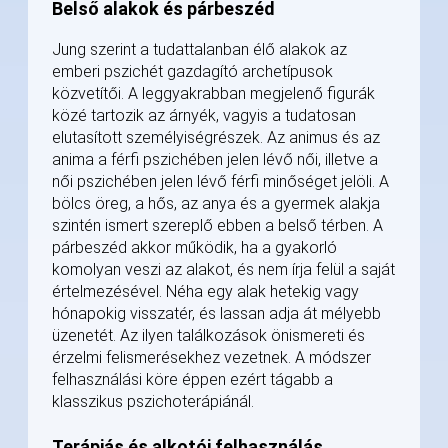
Belső alakok és párbeszéd
Jung szerint a tudattalanban élő alakok az
emberi pszichét gazdagító archetípusok
közvetítői. A leggyakrabban megjelenő figurák
közé tartozik az árnyék, vagyis a tudatosan
elutasított személyiségrészek. Az animus és az
anima a férfi pszichében jelen lévő női, illetve a
női pszichében jelen lévő férfi minőséget jelöli. A
bölcs öreg, a hős, az anya és a gyermek alakja
szintén ismert szereplő ebben a belső térben. A
párbeszéd akkor működik, ha a gyakorló
komolyan veszi az alakot, és nem írja felül a saját
értelmezésével. Néha egy alak hetekig vagy
hónapokig visszatér, és lassan adja át mélyebb
üzenetét. Az ilyen találkozások önismereti és
érzelmi felismerésekhez vezetnek. A módszer
felhasználási köre éppen ezért tágabb a
klasszikus pszichoterápiánál.
Terápiás és alkotói felhasználás