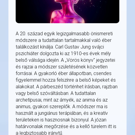
A 20. század egyik legizgalmasabb önismereti
módszere a tudattalan tartalmakkal való éber
találkozást kínálja. Carl Gustav Jung svájci
pszichiáter dolgozta ki az 1910-es évek mély
belső válsága idején. A „Vörös könyv" jegyzetei
és rajzai a módszer születésének közvetlen
forrásai. A gyakorló éber állapotban, csendes
figyelemmel hozza felszínre a belső képeket és
alakokat. A párbeszéd történhet írásban, rajzban
vagy belső szóváltásban. A tudattalan
archetípusai, mint az árnyék, az anima és az
animus, gyakori szereplők. A módszer ma is
használt a jungiánus terápiában, és a kreatív
területeken is hasznosnak bizonyul. A józan
határvonalak megőrzése és a kellő türelem itt is
a legbiztosabb iránytű.