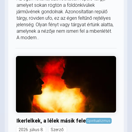
amelyet sokan rögtön a földönkívüliek
járművének gondolnak. Azonosítatlan repülő
tárgy, röviden ufo, ez az égen feltűnő rejtélyes
jelenség. Olyan fényt vagy tárgyat értünk alatta,
amelynek a nézője nem ismeri fel a mibenlétét.
A modern...
Ikerlelkek, a lélek másik fele
Spiritualizmus
2026. július 8.
Szerző: