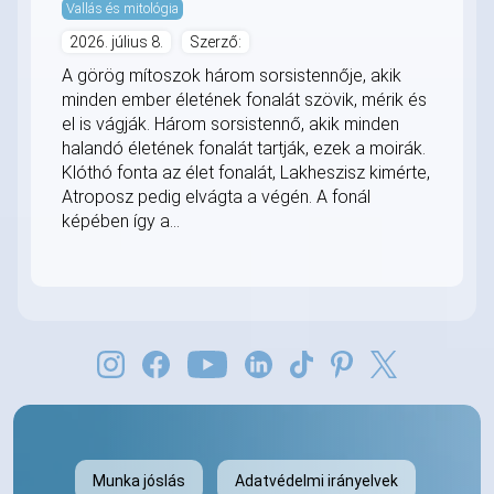
Vallás és mitológia
2026. július 8.
Szerző:
A görög mítoszok három sorsistennője, akik
minden ember életének fonalát szövik, mérik és
el is vágják. Három sorsistennő, akik minden
halandó életének fonalát tartják, ezek a moirák.
Klóthó fonta az élet fonalát, Lakheszisz kimérte,
Atroposz pedig elvágta a végén. A fonál
képében így a...
Munka jóslás
Adatvédelmi irányelvek