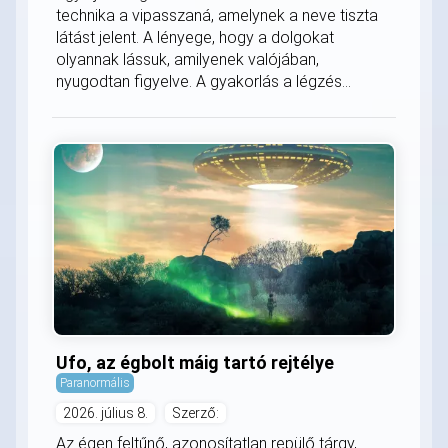
technika a vipasszaná, amelynek a neve tiszta
látást jelent. A lényege, hogy a dolgokat
olyannak lássuk, amilyenek valójában,
nyugodtan figyelve. A gyakorlás a légzés...
Ufo, az égbolt máig tartó rejtélye
Paranormális
2026. július 8.
Szerző:
Az égen feltűnő, azonosítatlan repülő tárgy,