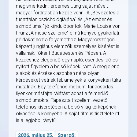
megismerkedni, érdemes Jung saját műveit
magyar fordításban kézbe venni. A „Bevezetés a
tudattalan pszichológiájába" és „Az ember és
szimbólumai" jó kiindulópontok. Marie-Louise von
Franz „A mese szelleme" című könyve gyakorlati
példákat hoz a folyamathoz. Magyarországon
képzett jungiánus elemzők személyes kísérést is
vállalnak, főként Budapesten és Pécsen. A
kezdéshez elegendő egy napló, csendes idő és
nyitott figyelem a belső képek iránt. A megjelenő
alakok és érzések azonban néha olyan
kérdéseket vetnek fel, amelyek a könyveken túlra
mutatnak. Egy telefonos médiumi tanácsadás
ilyenkor másfajta rálátást adhat a felmerülő
szimbólumokra. Tapasztalt szellemi vezető
telefonos kíséretében a belső világ térképének
olvasása is könnyebb. A saját ritmus tisztelete itt
is a legjobb iránytű.
2026. május 25.
Szerző: