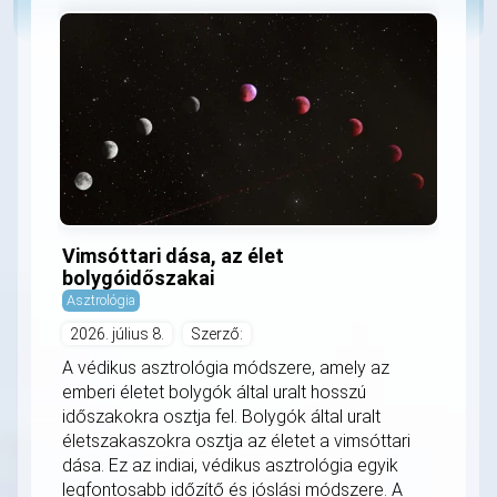
Vimsóttari dása, az élet
bolygóidőszakai
Asztrológia
2026. július 8.
Szerző:
A védikus asztrológia módszere, amely az
emberi életet bolygók által uralt hosszú
időszakokra osztja fel. Bolygók által uralt
életszakaszokra osztja az életet a vimsóttari
dása. Ez az indiai, védikus asztrológia egyik
legfontosabb időzítő és jóslási módszere. A