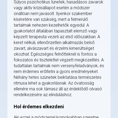
Súlyos pszichotikus tünetek, hasadásos zavarok
vagy aktív krízisállapot esetén a módszer
önállóan nem javasolt. Ilyenkor szakember
kíséretére van szükség, mert a felmerülő
tartalmak nehezen kezelhetők egyedül. A
gyakorlatot általában tapasztalt elemző vagy
képzett terapeuta vezeti az első időszakban. A
keret nélküli, ellenőrizetlen alkalmazás belső
zavart, alvászavart és érzelmi kimerültséget
okozhat. Egészséges felnőtteknél is fontos a
fokozatos és tisztelettel végzett megközelítés. A
tudattalan tartalmak nem versenyfeladványok, és
nem érdemes erőltetni a gyors eredményeket.
Néhány hetes szünetek beiktatása természetes
ritmusa lehet a gyakorlásnak. Az óvatosság
ellenére ma sok támasz áll az érdeklődő olvasó
rendelkezésére az elinduláshoz.
Hol érdemes elkezdeni
Aki ezzel a módszerrel komolyabban szeretne