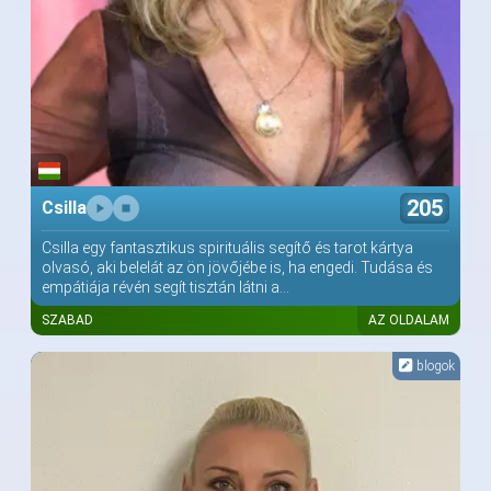
205
Csilla
Csilla egy fantasztikus spirituális segítő és tarot kártya
olvasó, aki belelát az ön jövőjébe is, ha engedi. Tudása és
empátiája révén segít tisztán látni a...
SZABAD
AZ OLDALAM
blogok