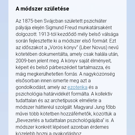
A módszer születése
Az 1875-ben Svájcban született pszichiáter
pályája elején Sigmund Freud munkatársaként
dolgozott. 1913-tól kezdődő mély belső válsága
során fejlesztette ki a módszer első formáit. Ezt
az időszakot a „Vörös könyv" (Liber Novus) nevű
kötetében dokumentálta, amely csak halála után,
2009-ben jelent meg. A könyv saját élményeit,
képeit és belső párbeszédeit tartalmazza, és
máig megkerülhetetlen forrás. A nagyközönség
elsősorban innen ismerte meg azt a
gondolkodást, amely az
ezoterika
és a
pszichológia határvidékét formálta. A kollektív
tudattalan és az archetípusok elmélete a
módszer hátteréül szolgált. Magyarul Jung főbb
művei több kötetben hozzáférhetők, közöttük a
„Bevezetés a tudattalan pszichológiájába" is. A
módszer konkrét lépéseit azonban érdemes
közelebb hozni a gyakorláshoz.