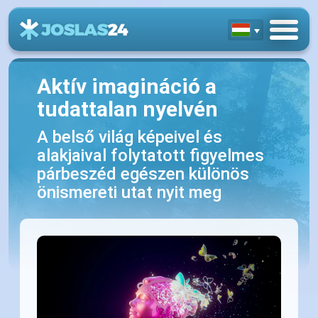
Aktív imagináció a
tudattalan nyelvén
A belső világ képeivel és
alakjaival folytatott figyelmes
párbeszéd egészen különös
önismereti utat nyit meg