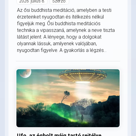
2026. július 8.
Szerző:
Az ősi buddhista meditáció, amelyben a testi
érzeteinket nyugodtan és ítélkezés nélkül
figyeljük meg. Ősi buddhista meditációs
technika a vipasszaná, amelynek a neve tiszta
látást jelent. A lényege, hogy a dolgokat
olyannak lássuk, amilyenek valójában,
nyugodtan figyelve. A gyakorlás a légzés...
Ufo, az égbolt máig tartó rejtélye