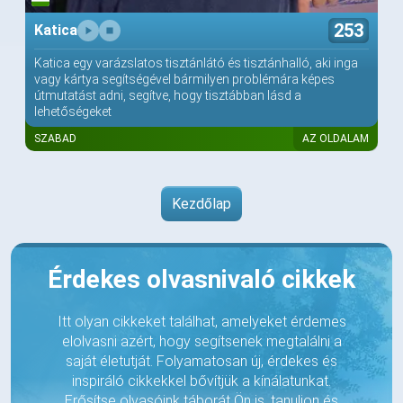
253
Katica
Katica egy varázslatos tisztánlátó és tisztánhalló, aki inga
vagy kártya segítségével bármilyen problémára képes
útmutatást adni, segítve, hogy tisztábban lásd a
lehetőségeket
SZABAD
AZ OLDALAM
Kezdőlap
Érdekes olvasnivaló cikkek
Itt olyan cikkeket találhat, amelyeket érdemes
elolvasni azért, hogy segítsenek megtalálni a
saját életutját. Folyamatosan új, érdekes és
inspiráló cikkekkel bővítjük a kínálatunkat.
Erősítse olvasóink táborát Ön is, tanuljon és