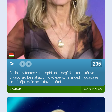
205
Csilla
Csilla egy fantasztikus spirituális segítő és tarot kártya
olvasó, aki belelát az ön jövőjébe is, ha engedi. Tudása és
empátiája révén segít tisztán látni a...
SZABAD
AZ OLDALAM