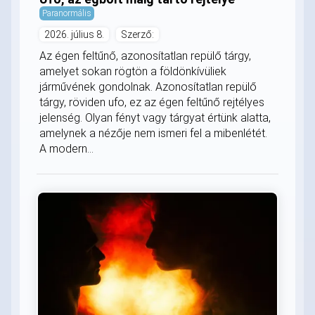
Paranormális
2026. július 8.
Szerző:
Az égen feltűnő, azonosítatlan repülő tárgy,
amelyet sokan rögtön a földönkívüliek
járművének gondolnak. Azonosítatlan repülő
tárgy, röviden ufo, ez az égen feltűnő rejtélyes
jelenség. Olyan fényt vagy tárgyat értünk alatta,
amelynek a nézője nem ismeri fel a mibenlétét.
A modern...