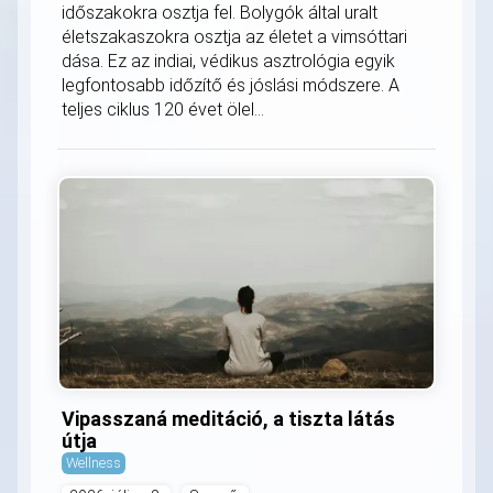
időszakokra osztja fel. Bolygók által uralt
életszakaszokra osztja az életet a vimsóttari
dása. Ez az indiai, védikus asztrológia egyik
legfontosabb időzítő és jóslási módszere. A
teljes ciklus 120 évet ölel...
Vipasszaná meditáció, a tiszta látás
útja
Wellness