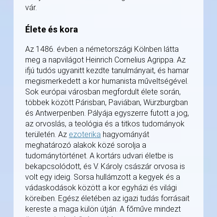
vár.
Élete és kora
Az 1486. évben a németországi Kölnben látta
meg a napvilágot Heinrich Cornelius Agrippa. Az
ifjú tudós ugyanitt kezdte tanulmányait, és hamar
megismerkedett a kor humanista műveltségével.
Sok európai városban megfordult élete során,
többek között Párisban, Paviában, Würzburgban
és Antwerpenben. Pályája egyszerre futott a jog,
az orvoslás, a teológia és a titkos tudományok
területén. Az
ezoterika
hagyományát
meghatározó alakok közé sorolja a
tudománytörténet. A kortárs udvari életbe is
bekapcsolódott, és V. Károly császár orvosa is
volt egy ideig. Sorsa hullámzott a kegyek és a
vádaskodások között a kor egyházi és világi
köreiben. Egész életében az igazi tudás forrásait
kereste a maga külön útján. A főműve mindezt