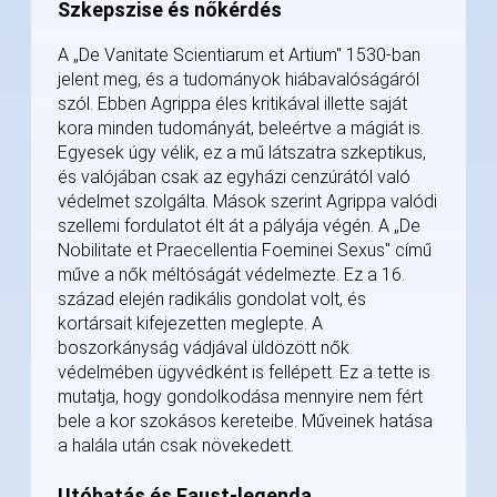
Szkepszise és nőkérdés
A „De Vanitate Scientiarum et Artium" 1530-ban
jelent meg, és a tudományok hiábavalóságáról
szól. Ebben Agrippa éles kritikával illette saját
kora minden tudományát, beleértve a mágiát is.
Egyesek úgy vélik, ez a mű látszatra szkeptikus,
és valójában csak az egyházi cenzúrától való
védelmet szolgálta. Mások szerint Agrippa valódi
szellemi fordulatot élt át a pályája végén. A „De
Nobilitate et Praecellentia Foeminei Sexus" című
műve a nők méltóságát védelmezte. Ez a 16.
század elején radikális gondolat volt, és
kortársait kifejezetten meglepte. A
boszorkányság vádjával üldözött nők
védelmében ügyvédként is fellépett. Ez a tette is
mutatja, hogy gondolkodása mennyire nem fért
bele a kor szokásos kereteibe. Műveinek hatása
a halála után csak növekedett.
Utóhatás és Faust-legenda