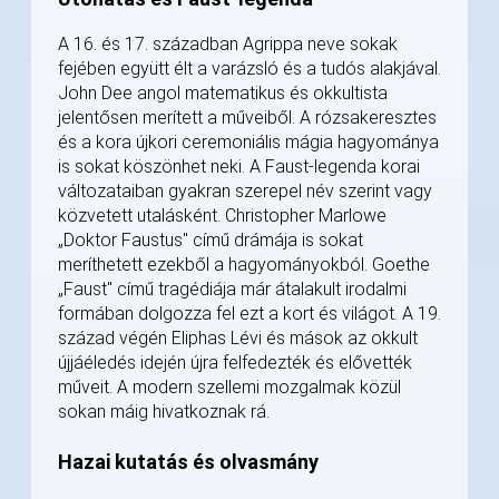
A 16. és 17. században Agrippa neve sokak
fejében együtt élt a varázsló és a tudós alakjával.
John Dee angol matematikus és okkultista
jelentősen merített a műveiből. A rózsakeresztes
és a kora újkori ceremoniális mágia hagyománya
is sokat köszönhet neki. A Faust-legenda korai
változataiban gyakran szerepel név szerint vagy
közvetett utalásként. Christopher Marlowe
„Doktor Faustus" című drámája is sokat
meríthetett ezekből a hagyományokból. Goethe
„Faust" című tragédiája már átalakult irodalmi
formában dolgozza fel ezt a kort és világot. A 19.
század végén Eliphas Lévi és mások az okkult
újjáéledés idején újra felfedezték és elővették
műveit. A modern szellemi mozgalmak közül
sokan máig hivatkoznak rá.
Hazai kutatás és olvasmány