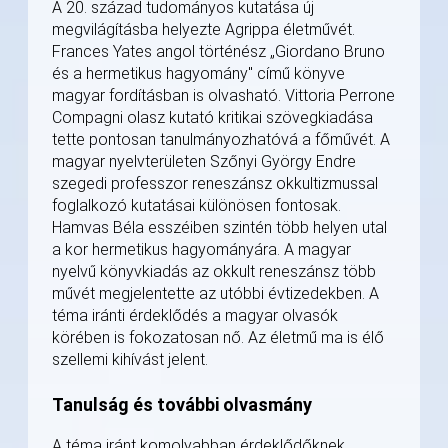
A 20. század tudományos kutatása új
megvilágításba helyezte Agrippa életművét.
Frances Yates angol történész „Giordano Bruno
és a hermetikus hagyomány" című könyve
magyar fordításban is olvasható. Vittoria Perrone
Compagni olasz kutató kritikai szövegkiadása
tette pontosan tanulmányozhatóvá a főművét. A
magyar nyelvterületen Szőnyi György Endre
szegedi professzor reneszánsz okkultizmussal
foglalkozó kutatásai különösen fontosak.
Hamvas Béla esszéiben szintén több helyen utal
a kor hermetikus hagyományára. A magyar
nyelvű könyvkiadás az okkult reneszánsz több
művét megjelentette az utóbbi évtizedekben. A
téma iránti érdeklődés a magyar olvasók
körében is fokozatosan nő. Az életmű ma is élő
szellemi kihívást jelent.
Tanulság és további olvasmány
A téma iránt komolyabban érdeklődőknek