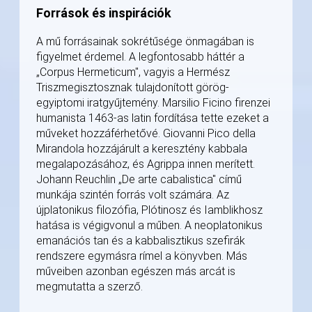
Források és inspirációk
A mű forrásainak sokrétűsége önmagában is
figyelmet érdemel. A legfontosabb háttér a
„Corpus Hermeticum", vagyis a Hermész
Triszmegisztosznak tulajdonított görög-
egyiptomi iratgyűjtemény. Marsilio Ficino firenzei
humanista 1463-as latin fordítása tette ezeket a
műveket hozzáférhetővé. Giovanni Pico della
Mirandola hozzájárult a keresztény kabbala
megalapozásához, és Agrippa innen merített.
Johann Reuchlin „De arte cabalistica" című
munkája szintén forrás volt számára. Az
újplatonikus filozófia, Plótinosz és Iamblikhosz
hatása is végigvonul a műben. A neoplatonikus
emanációs tan és a kabbalisztikus szefirák
rendszere egymásra rímel a könyvben. Más
műveiben azonban egészen más arcát is
megmutatta a szerző.