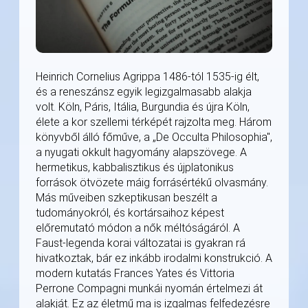
Heinrich Cornelius Agrippa 1486-tól 1535-ig élt,
és a reneszánsz egyik legizgalmasabb alakja
volt. Köln, Páris, Itália, Burgundia és újra Köln,
élete a kor szellemi térképét rajzolta meg. Három
könyvből álló főműve, a „De Occulta Philosophia",
a nyugati okkult hagyomány alapszövege. A
hermetikus, kabbalisztikus és újplatonikus
források ötvözete máig forrásértékű olvasmány.
Más műveiben szkeptikusan beszélt a
tudományokról, és kortársaihoz képest
előremutató módon a nők méltóságáról. A
Faust-legenda korai változatai is gyakran rá
hivatkoztak, bár ez inkább irodalmi konstrukció. A
modern kutatás Frances Yates és Vittoria
Perrone Compagni munkái nyomán értelmezi át
alakját. Ez az életmű ma is izgalmas felfedezésre