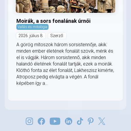
Moirák, a sors fonalának úrnői
Vallás és mitológia
2026. július 8.
Szerző:
A görög mítoszok három sorsistennője, akik
minden ember életének fonalát szövik, mérik és
el is vágják. Három sorsistennő, akik minden
halandó életének fonalát tartják, ezek a moirák.
Klóthó fonta az élet fonalát, Lakheszisz kimérte,
Atroposz pedig elvágta a végén. A fonál
képében így a...