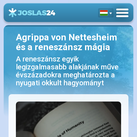
Agrippa von Nettesheim
és a reneszánsz mágia
A reneszánsz egyik
legizgalmasabb alakjának műve
évszázadokra meghatározta a
nyugati okkult hagyományt