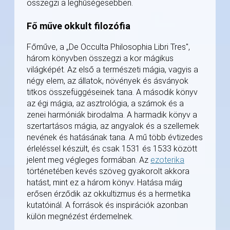
összegzi a leghűségesebben.
Fő műve okkult filozófia
Főműve, a „De Occulta Philosophia Libri Tres",
három könyvben összegzi a kor mágikus
világképét. Az első a természeti mágia, vagyis a
négy elem, az állatok, növények és ásványok
titkos összefüggéseinek tana. A második könyv
az égi mágia, az asztrológia, a számok és a
zenei harmóniák birodalma. A harmadik könyv a
szertartásos mágia, az angyalok és a szellemek
nevének és hatásának tana. A mű több évtizedes
érleléssel készült, és csak 1531 és 1533 között
jelent meg végleges formában. Az
ezoterika
történetében kevés szöveg gyakorolt akkora
hatást, mint ez a három könyv. Hatása máig
erősen érződik az okkultizmus és a hermetika
kutatóinál. A források és inspirációk azonban
külön megnézést érdemelnek.