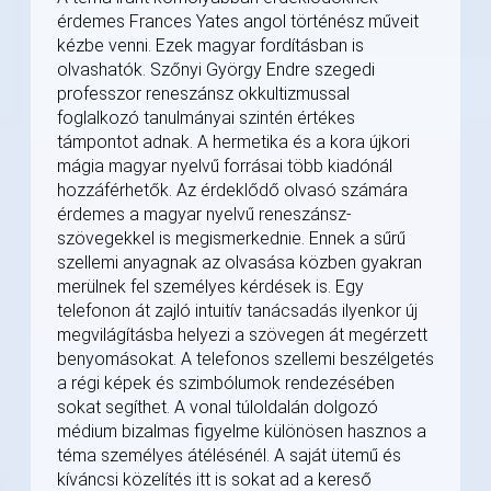
érdemes Frances Yates angol történész műveit
kézbe venni. Ezek magyar fordításban is
olvashatók. Szőnyi György Endre szegedi
professzor reneszánsz okkultizmussal
foglalkozó tanulmányai szintén értékes
támpontot adnak. A hermetika és a kora újkori
mágia magyar nyelvű forrásai több kiadónál
hozzáférhetők. Az érdeklődő olvasó számára
érdemes a magyar nyelvű reneszánsz-
szövegekkel is megismerkednie. Ennek a sűrű
szellemi anyagnak az olvasása közben gyakran
merülnek fel személyes kérdések is. Egy
telefonon át zajló intuitív tanácsadás ilyenkor új
megvilágításba helyezi a szövegen át megérzett
benyomásokat. A telefonos szellemi beszélgetés
a régi képek és szimbólumok rendezésében
sokat segíthet. A vonal túloldalán dolgozó
médium bizalmas figyelme különösen hasznos a
téma személyes átélésénél. A saját ütemű és
kíváncsi közelítés itt is sokat ad a kereső